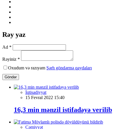
Rəy yaz
Ad *
Rəyiniz *
Oxudum və razıyam
Şərh göndərmə qaydaları
Göndər
İqtisadiyyat
15 Fevral 2022 15:40
16,3 min mənzil istifadəyə verilib
Cəmiyyət