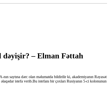
l dəyişir? – Elman Fəttah
nın saytına dərc olan məlumatda bildirilir ki, akademiyanın Rəyasət
 əlaqədar istefa verib.Bu istefanı bir çoxları Rusiyanın 5-ci kolonunun