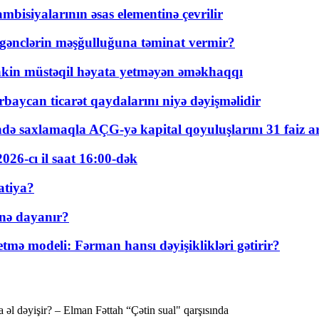
bisiyalarının əsas elementinə çevrilir
 gənclərin məşğulluğuna təminat vermir?
kin müstəqil həyata yetməyən əməkhaqqı
rbaycan ticarət qaydalarını niyə dəyişməlidir
ində saxlamaqla AÇG-yə kapital qoyuluşlarını 31 faiz ar
026-cı il saat 16:00-dək
atiya?
nə dayanır?
ə modeli: Fərman hansı dəyişiklikləri gətirir?
əl dəyişir? – Elman Fəttah “Çətin sual" qarşısında