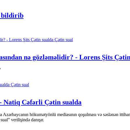
bildirib
Çətin sual
sından nə gözləməlidir? - Lorens Şits Çətin
?
Çətin sual
- Natiq Cəfərli Çətin sualda
ara Azərbaycanın hökumətyönlü mediasının qoşulması və səslənən ittiha
l” verilişində danışır.