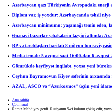
Azərbaycan qazı Türkiyənin Avropadakı enerji am
Diplom var, iş yoxdur: Azərbaycanda təhsil niyə
Azərbaycan minimumu: yaşamağı təmin edən, la
Ənənəvi bazarlar şəbəkələrin təzyiqi altında: Azə
BP və tərəfdaşları hasilatı 8 milyon ton səviyyəs
Media icmalı: 5 avqust saat 16:00-dan 6 avqust 2
Gömrükdə keyfiyyət inqilabı, yoxsa yeni bürokr
Ceyhun Bayramovun Kiyev səfərinin arxasında 
AZAL, ASCO və “Azərkosmos” üçün yeni idarəetm
Ana səhifə
Çətin sual
Ramiz Mehdiyev getdi. Rusiyanın 5-ci kolonu çöküş edir, yoxsa 