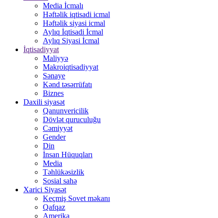
Media İcmalı
Həftəlik iqtisadi icmal
Həftəlik siyasi icmal
Aylıq İqtisadi İcmal
Aylıq Siyasi İcmal
İqtisadiyyat
Maliyyə
Makroiqtisadiyyat
Sənaye
Kənd təsərrüfatı
Biznes
Daxili siyasət
Qanunvericilik
Dövlət quruculuğu
Cəmiyyət
Gender
Din
İnsan Hüquqları
Media
Təhlükəsizlik
Sosial sahə
Xarici Siyasət
Keçmiş Sovet məkanı
Qafqaz
Amerika