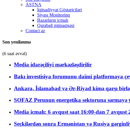
ASTNA
İqtisadiyyat Göstəriciləri
Siyası Monitorinq
Bazarların icmalı
Qarabağ münaqişəsi
Contact az
Son yenilənmə
(6 saat əvvəl)
Media idarəçiliyi mərkəzləşdirilir
Bakı investisiya forumunu daimi platformaya çevi
Ankara, İslamabad və Ər-Riyad kimə qarşı birlə
SOFAZ Perunun energetika sektoruna sərmayə ya
Media icmalı: 6 avqust saat 16:00-dan 7 avqust 2
Seçkilərdən sonra Ermənistan və Rusiya gərginliyi