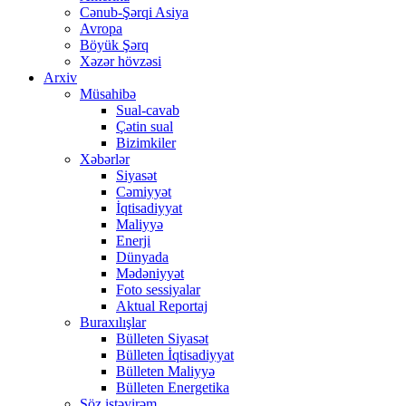
Cənub-Şərqi Asiya
Avropa
Böyük Şərq
Xəzər hövzəsi
Arxiv
Müsahibə
Sual-cavab
Çətin sual
Bizimkiler
Xəbərlər
Siyasət
Cəmiyyət
İqtisadiyyat
Maliyyə
Enerji
Dünyada
Mədəniyyət
Foto sessiyalar
Aktual Reportaj
Buraxılışlar
Bülleten Siyasət
Bülleten İqtisadiyyat
Bülleten Maliyyə
Bülleten Energetika
Söz istəyirəm