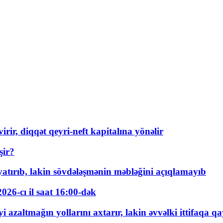
rir, diqqət qeyri-neft kapitalına yönəlir
şir?
tırıb, lakin sövdələşmənin məbləğini açıqlamayıb
026-cı il saat 16:00-dək
 azaltmağın yollarını axtarır, lakin əvvəlki ittifaqa qa