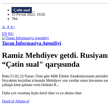
Çətin sual
15 Fevral 2022, 16:02
784
A-
A
A+
EN
RU
Turan İnformasiya Agentliyi
Ramiz Mehdiyev getdi. Rusiyanın
“Çətin sual" qarşısında
Bakı/15.02.22/Turan: Ötən gün Milli Elmlər Akademiyasının prezident
Heyətinin keçirilən iclasında Mehdiyev son vaxtlar onun ünvanına səslə
çöküşü kimi qələmə verir.Əslində R...
Daha çox oxumaq üçün daxil olun və ya abunə olun
Daxil ol
Abunə ol