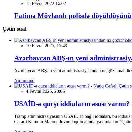
15 Fevral 2022 16:02
Fatimə Mövlamlı polisdə döyüldüyünü 
Çətin sual
10 Fevral 2025, 15:49
Azərbaycan ABŞ-ın yeni administrasiya
Azərbaycan ABŞ-ın yeni administrasiyasından nə gözləməlidir
Ardını oxu
4 Fevral 2025, 20:06
USAİD-ə qarşı iddiaların əsası varmı? 
Tramp administrasiyasının USAİD-lə bağlı iddiaları, bu iddial
Cəfərli Kamran Mahmudovun təqdimatında yayımlanan “Çətin sua
Ardını oxu