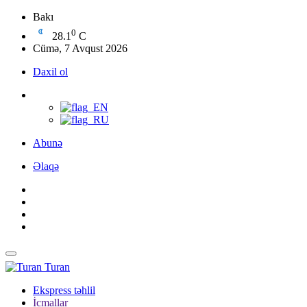
Bakı
0
28.1
C
Cümə, 7 Avqust 2026
Daxil ol
Abunə
Əlaqə
Turan
Ekspress təhlil
İcmallar