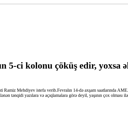
 5-ci kolonu çöküş edir, yoxsa ə
i Ramiz Mehdiyev istefa verib.Fevralın 14-də axşam saatlarında AMEA-
nən tənqidi yazılara və açıqlamalara görə deyil, yaşının çox olması ilə