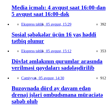
Media icmalı: 4 avqust saat 16:00-dan
5 avqust saat 16:00-dək
Ekspress təhlil,
05 avqust, 15:29
392
Sosial şəbəkələr üçün 16 yaş həddi
tətbiq olunur
Ekspress təhlil,
05 avqust, 15:12
353
Dövlət əmlakının qurumlar arasında
verilməsi qaydaları sadələşdirilib
Cəmiyyət,
05 avqust, 14:30
912
Buzovnada dörd ay davam edən
drenaj işləri ombudsmana müraciətə
səbəb olub