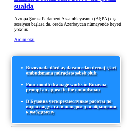
sualda
Avropa Şurası Parlament Assambleyasının (AŞPA) qış
sessiyası başlasa da, orada Azərbaycan nümayəndə heyəti
yoxdur.
Ardını oxu
Buzovnada dörd ay davam edən drenaj işləri
ombudsmana müraciətə səbəb olub
Four-month drainage works in Buzovna
prompt an appeal to the ombudsman
В Бузовна четырехмесячные работы по
водоотводу стали поводом для обращения
к омбудсмену