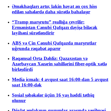
Əməkhaqları artır, lakin həyat ən çox hiss
edilən sahələrdə daha sürətlə bahalaşır
“Tramp marşrutu” reallığa çevrilir:
Ermənistan Cənubi Qafqazı dəyişə biləcək
layihəni sürətləndirir
ABŞ və Çin Cənubi Qafqazda marşrutlar
uğrunda rəqabət aparır
Rəqəmsal Orta Dəhliz: Qazaxıstan və
Azərbaycan Xəzərin sahillərini fiber-optik xətlə
birləşdirdi
Media icmalı: 4 avqust saat 16:00-dan 5 avqust
saat 16:00-dək
Sosial şəbəkələr üçün 16 yaş həddi tətbiq
olunur
Dövlət əmlakının qurumlar arasında verilməsi