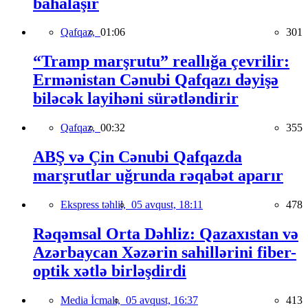
bahalaşır
Qafqaz,
01:06
301
“Tramp marşrutu” reallığa çevrilir:
Ermənistan Cənubi Qafqazı dəyişə
biləcək layihəni sürətləndirir
Qafqaz,
00:32
355
ABŞ və Çin Cənubi Qafqazda
marşrutlar uğrunda rəqabət aparır
Ekspress təhlil,
05 avqust, 18:11
478
Rəqəmsal Orta Dəhliz: Qazaxıstan və
Azərbaycan Xəzərin sahillərini fiber-
optik xətlə birləşdirdi
Media İcmalı,
05 avqust, 16:37
413