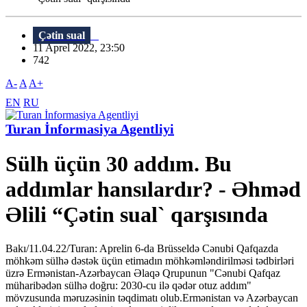
Çətin sual
11 Aprel 2022, 23:50
742
A-
A
A+
EN
RU
Turan İnformasiya Agentliyi
Sülh üçün 30 addım. Bu
addımlar hansılardır? - Əhməd
Əlili “Çətin sual` qarşısında
Bakı/11.04.22/Turan: Aprelin 6-da Brüsseldə Cənubi Qafqazda
möhkəm sülhə dəstək üçün etimadın möhkəmləndirilməsi tədbirləri
üzrə Ermənistan-Azərbaycan Əlaqə Qrupunun "Cənubi Qafqaz
müharibədən sülhə doğru: 2030-cu ilə qədər otuz addım"
mövzusunda məruzəsinin təqdimatı olub.Ermənistan və Azərbaycan