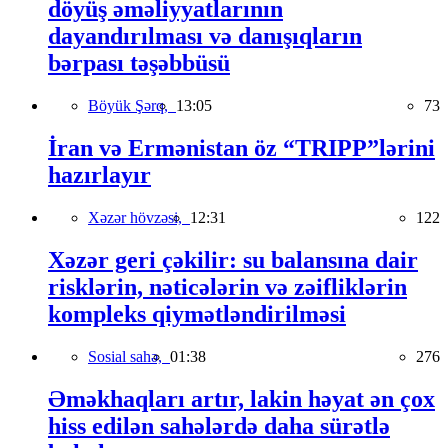
döyüş əməliyyatlarının
dayandırılması və danışıqların
bərpası təşəbbüsü
Böyük Şərq,
13:05
73
İran və Ermənistan öz “TRIPP”lərini
hazırlayır
Xəzər hövzəsi,
12:31
122
Xəzər geri çəkilir: su balansına dair
risklərin, nəticələrin və zəifliklərin
kompleks qiymətləndirilməsi
Sosial sahə,
01:38
276
Əməkhaqları artır, lakin həyat ən çox
hiss edilən sahələrdə daha sürətlə