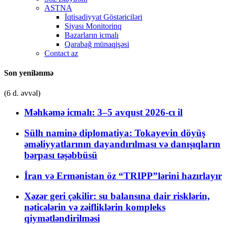
ASTNA
İqtisadiyyat Göstəriciləri
Siyası Monitorinq
Bazarların icmalı
Qarabağ münaqişəsi
Contact az
Son yenilənmə
(6 d. əvvəl)
Məhkəmə icmalı: 3–5 avqust 2026-cı il
Sülh naminə diplomatiya: Tokayevin döyüş
əməliyyatlarının dayandırılması və danışıqların
bərpası təşəbbüsü
İran və Ermənistan öz “TRIPP”lərini hazırlayır
Xəzər geri çəkilir: su balansına dair risklərin,
nəticələrin və zəifliklərin kompleks
qiymətləndirilməsi