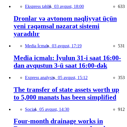
Ekspress təhlil,
03 avqust, 18:00
633
Dronlar və avtonom nəqliyyat üçün
yeni rəqəmsal nəzarət sistemi
yaradılır
Media İcmalı,
03 avqust, 17:19
531
Media icmalı: İyulun 31-i saat 16:00-
dan avqustun 3-ü saat 16:00-dək
Express analysis,
05 avqust, 15:12
353
The transfer of state assets worth up
to 5,000 manats has been simplified
Social,
05 avqust, 14:30
912
Four-month drainage works in