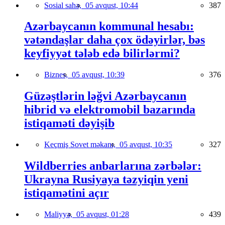
Sosial sahə,
05 avqust, 10:44
387
Azərbaycanın kommunal hesabı:
vətəndaşlar daha çox ödəyirlər, bəs
keyfiyyət tələb edə bilirlərmi?
Biznes,
05 avqust, 10:39
376
Güzəştlərin ləğvi Azərbaycanın
hibrid və elektromobil bazarında
istiqaməti dəyişib
Keçmiş Sovet məkanı,
05 avqust, 10:35
327
Wildberries anbarlarına zərbələr:
Ukrayna Rusiyaya təzyiqin yeni
istiqamətini açır
Maliyyə,
05 avqust, 01:28
439