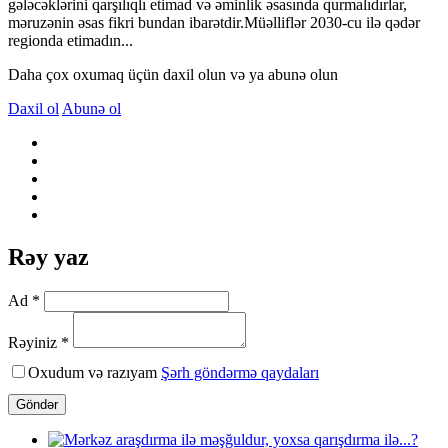
gələcəklərini qarşılıqlı etimad və əminlik əsasında qurmalıdırlar,
məruzənin əsas fikri bundan ibarətdir.Müəlliflər 2030-cu ilə qədər
regionda etimadın...
Daha çox oxumaq üçün daxil olun və ya abunə olun
Daxil ol
Abunə ol
Rəy yaz
Ad *
Rəyiniz *
Oxudum və razıyam
Şərh göndərmə qaydaları
Göndər