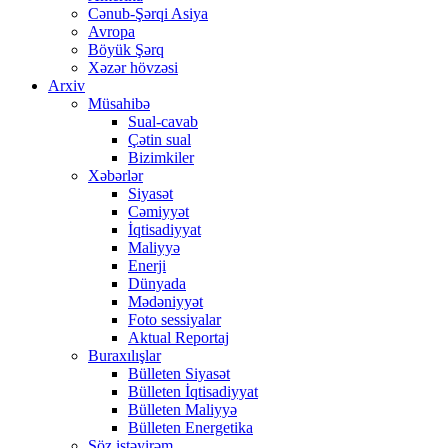
Cənub-Şərqi Asiya
Avropa
Böyük Şərq
Xəzər hövzəsi
Arxiv
Müsahibə
Sual-cavab
Çətin sual
Bizimkiler
Xəbərlər
Siyasət
Cəmiyyət
İqtisadiyyat
Maliyyə
Enerji
Dünyada
Mədəniyyət
Foto sessiyalar
Aktual Reportaj
Buraxılışlar
Bülleten Siyasət
Bülleten İqtisadiyyat
Bülleten Maliyyə
Bülleten Energetika
Söz istəyirəm