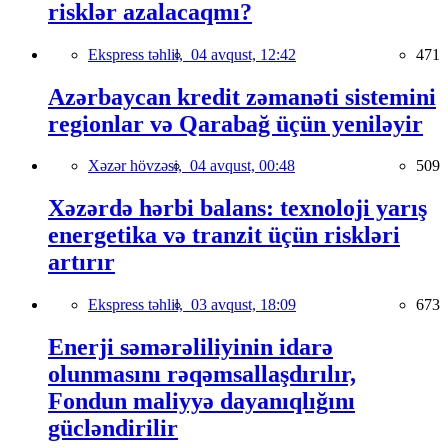
risklər azalacaqmı?
Ekspress təhlil,
04 avqust, 12:42
471
Azərbaycan kredit zəmanəti sistemini
regionlar və Qarabağ üçün yeniləyir
Xəzər hövzəsi,
04 avqust, 00:48
509
Xəzərdə hərbi balans: texnoloji yarış
energetika və tranzit üçün riskləri
artırır
Ekspress təhlil,
03 avqust, 18:09
673
Enerji səmərəliliyinin idarə
olunmasını rəqəmsallaşdırılır,
Fondun maliyyə dayanıqlığını
gücləndirilir