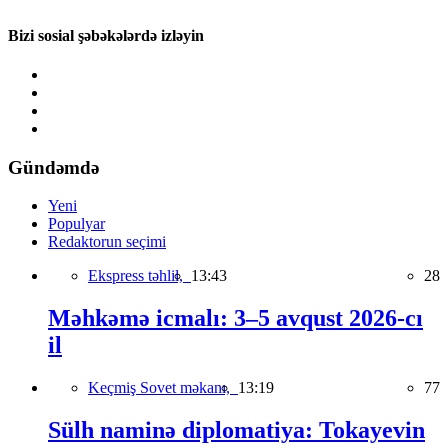
Bizi sosial şəbəkələrdə izləyin
Gündəmdə
Yeni
Populyar
Redaktorun seçimi
Ekspress təhlil,
13:43
28
Məhkəmə icmalı: 3–5 avqust 2026-cı
il
Keçmiş Sovet məkanı,
13:19
77
Sülh naminə diplomatiya: Tokayevin