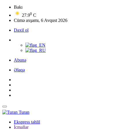
Bakı
0
27.9
C
Cümə axşamı, 6 Avqust 2026
Daxil ol
Abunə
Əlaqə
Turan
Ekspress təhlil
İcmallar