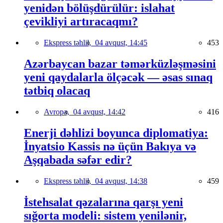
yenidən bölüşdürülür: islahat
çevikliyi artıracaqmı?
Ekspress təhlil,
04 avqust, 14:45
453
Azərbaycan bazar təmərküzləşməsini
yeni qaydalarla ölçəcək — əsas sınaq
tətbiq olacaq
Avropa,
04 avqust, 14:42
416
Enerji dəhlizi boyunca diplomatiya:
İnyatsio Kassis nə üçün Bakıya və
Aşqabada səfər edir?
Ekspress təhlil,
04 avqust, 14:38
459
İstehsalat qəzalarına qarşı yeni
sığorta modeli: sistem yenilənir,