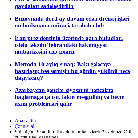
qaydaları sadələşdirilib
Buzovnada dörd ay davam edən drenaj işləri
ombudsmana müraciətə səbəb olub
İran prezidentinin üzərində qara buludlar:
istefa təkzibi Tehrandakı hakimiyyət
mübarizəsini üzə çıxarır
Metroda 10 aylıq sınaq: Bakı gələcəyə
hazırlaşır, bəs sərnişin bu günün yükünü necə
daşıyacaq?
Azərbaycan gənclər siyasətini nəticələrə
bağlamağa çalışır, lakin məşğulluq və beyin
axını problemləri qalır
Ana səhifə
Çətin sual
Sülh üçün 30 addım. Bu addımlar hansılardır? - Əhməd Əlili
“Çətin sual` qarşısında