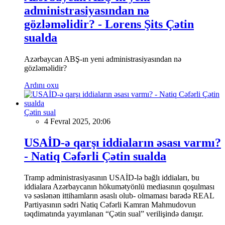
administrasiyasından nə
gözləməlidir? - Lorens Şits Çətin
sualda
Azərbaycan ABŞ-ın yeni administrasiyasından nə
gözləməlidir?
Ardını oxu
Çətin sual
4 Fevral 2025, 20:06
USAİD-ə qarşı iddiaların əsası varmı?
- Natiq Cəfərli Çətin sualda
Tramp administrasiyasının USAİD-lə bağlı iddiaları, bu
iddialara Azərbaycanın hökumətyönlü mediasının qoşulması
və səslənən ittihamların əsaslı olub- olmaması barədə REAL
Partiyasının sədri Natiq Cəfərli Kamran Mahmudovun
təqdimatında yayımlanan “Çətin sual” verilişində danışır.