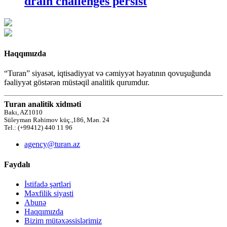
drain challenges persist
Haqqımızda
“Turan” siyasət, iqtisadiyyat və cəmiyyət həyatının qovuşuğunda
fəaliyyət göstərən müstəqil analitik qurumdur.
Turan analitik xidməti
Bakı, AZ1010
Süleyman Rəhimov küç.,186, Mən. 24
Tel.: (+99412) 440 11 96
agency@turan.az
Faydalı
İstifadə şərtləri
Məxfilik siyasti
Abunə
Haqqımızda
Bizim mütəxəssislərimiz