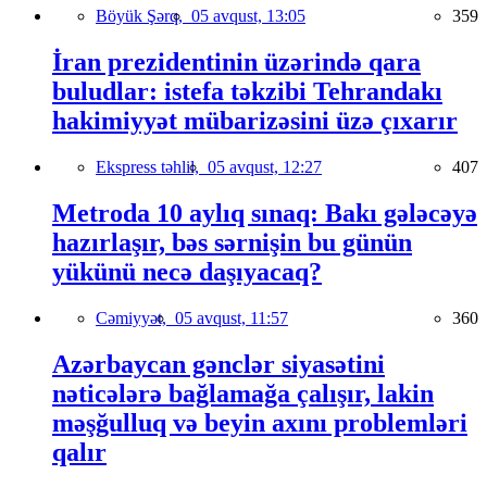
Böyük Şərq,
05 avqust, 13:05
359
İran prezidentinin üzərində qara
buludlar: istefa təkzibi Tehrandakı
hakimiyyət mübarizəsini üzə çıxarır
Ekspress təhlil,
05 avqust, 12:27
407
Metroda 10 aylıq sınaq: Bakı gələcəyə
hazırlaşır, bəs sərnişin bu günün
yükünü necə daşıyacaq?
Cəmiyyət,
05 avqust, 11:57
360
Azərbaycan gənclər siyasətini
nəticələrə bağlamağa çalışır, lakin
məşğulluq və beyin axını problemləri
qalır