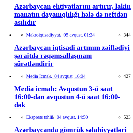
Azərbaycan ehtiyatlarını artırır, lakin
manatın dayanıqlılığı hələ də neftdən
asılıdır
Makroiqtisadiyyat,
05 avqust, 01:24
344
Azərbaycan iqtisadi artımın zəiflədiyi
şəraitdə rəqəmsallaşmanı
sürətləndirir
Media İcmalı,
04 avqust, 16:04
427
Media icmalı: Avqustun 3-ü saat
16:00-dan avqustun 4-ü saat 16:00-
dək
Ekspress təhlil,
04 avqust, 14:50
523
Azərbaycanda gömrük səlahiyyətləri