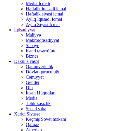
Media İcmalı
Həftəlik iqtisadi icmal
Həftəlik siyasi icmal
Aylıq İqtisadi İcmal
Aylıq Siyasi İcmal
İqtisadiyyat
Maliyyə
Makroiqtisadiyyat
Sənaye
Kənd təsərrüfatı
Biznes
Daxili siyasət
Qanunvericilik
Dövlət quruculuğu
Cəmiyyət
Gender
Din
İnsan Hüquqları
Media
Təhlükəsizlik
Sosial sahə
Xarici Siyasət
Keçmiş Sovet məkanı
Qafqaz
Amerika