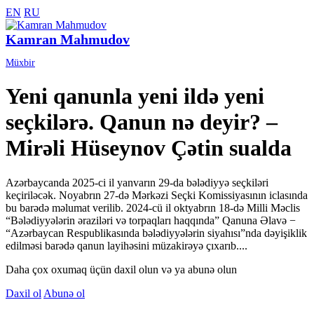
EN
RU
Kamran Mahmudov
Müxbir
Yeni qanunla yeni ildə yeni
seçkilərə. Qanun nə deyir? –
Mirəli Hüseynov Çətin sualda
Azərbaycanda 2025-ci il yanvarın 29-da bələdiyyə seçkiləri
keçiriləcək. Noyabrın 27-də Mərkəzi Seçki Komissiyasının iclasında
bu barədə məlumat verilib. 2024-cü il oktyabrın 18-də Milli Məclis
“Bələdiyyələrin əraziləri və torpaqları haqqında” Qanuna Əlavə −
“Azərbaycan Respublikasında bələdiyyələrin siyahısı”nda dəyişiklik
edilməsi barədə qanun layihəsini müzakirəyə çıxarıb....
Daha çox oxumaq üçün daxil olun və ya abunə olun
Daxil ol
Abunə ol