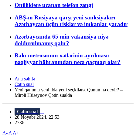
Onilliklərə uzanan telefon zəngi
ABŞ-ın Rusiyaya qarşı yeni sanksiyaları
Azərbaycan üçün risklər və imkanlar yaradır
Azərbaycanda 65 min vakansiya niyə
doldurulmamış qalır?
Bakı metrosunun xətlərinin ayrılması:
nəqliyyat böhranından necə qaçmaq olar?
Ana səhifə
Çətin sual
Yeni qanunla yeni ildə yeni seçkilərə. Qanun nə deyir? –
Mirəli Hüseynov Çətin sualda
Çətin sual
28 Noyabr 2024, 22:53
2736
A-
A
A+