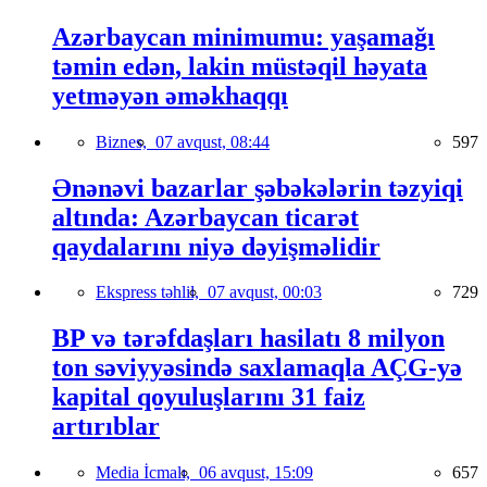
Azərbaycan minimumu: yaşamağı
təmin edən, lakin müstəqil həyata
yetməyən əməkhaqqı
Biznes,
07 avqust, 08:44
597
Ənənəvi bazarlar şəbəkələrin təzyiqi
altında: Azərbaycan ticarət
qaydalarını niyə dəyişməlidir
Ekspress təhlil,
07 avqust, 00:03
729
BP və tərəfdaşları hasilatı 8 milyon
ton səviyyəsində saxlamaqla AÇG-yə
kapital qoyuluşlarını 31 faiz
artırıblar
Media İcmalı,
06 avqust, 15:09
657