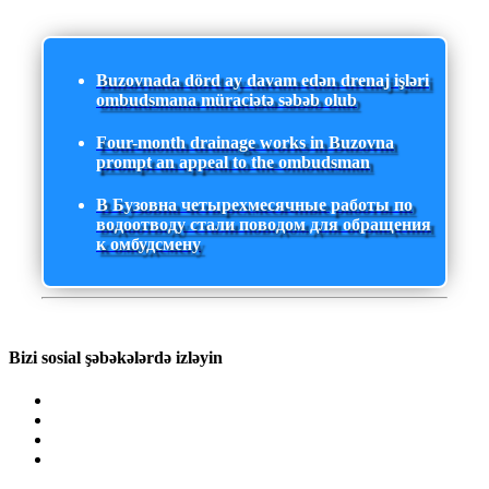
Buzovnada dörd ay davam edən drenaj işləri
ombudsmana müraciətə səbəb olub
Four-month drainage works in Buzovna
prompt an appeal to the ombudsman
В Бузовна четырехмесячные работы по
водоотводу стали поводом для обращения
к омбудсмену
Bizi sosial şəbəkələrdə izləyin