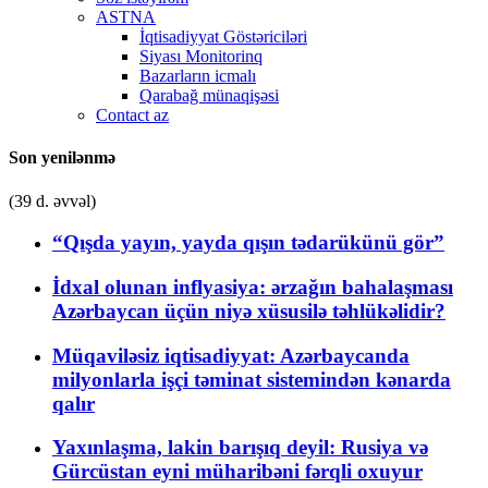
ASTNA
İqtisadiyyat Göstəriciləri
Siyası Monitorinq
Bazarların icmalı
Qarabağ münaqişəsi
Contact az
Son yenilənmə
(39 d. əvvəl)
“Qışda yayın, yayda qışın tədarükünü gör”
İdxal olunan inflyasiya: ərzağın bahalaşması
Azərbaycan üçün niyə xüsusilə təhlükəlidir?
Müqaviləsiz iqtisadiyyat: Azərbaycanda
milyonlarla işçi təminat sistemindən kənarda
qalır
Yaxınlaşma, lakin barışıq deyil: Rusiya və
Gürcüstan eyni müharibəni fərqli oxuyur