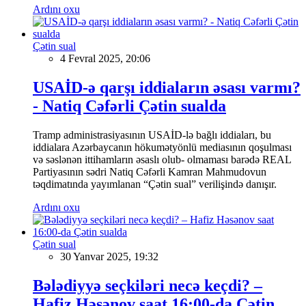
Ardını oxu
Çətin sual
4 Fevral 2025, 20:06
USAİD-ə qarşı iddiaların əsası varmı?
- Natiq Cəfərli Çətin sualda
Tramp administrasiyasının USAİD-lə bağlı iddiaları, bu
iddialara Azərbaycanın hökumətyönlü mediasının qoşulması
və səslənən ittihamların əsaslı olub- olmaması barədə REAL
Partiyasının sədri Natiq Cəfərli Kamran Mahmudovun
təqdimatında yayımlanan “Çətin sual” verilişində danışır.
Ardını oxu
Çətin sual
30 Yanvar 2025, 19:32
Bələdiyyə seçkiləri necə keçdi? –
Hafiz Həsənov saat 16:00-da Çətin