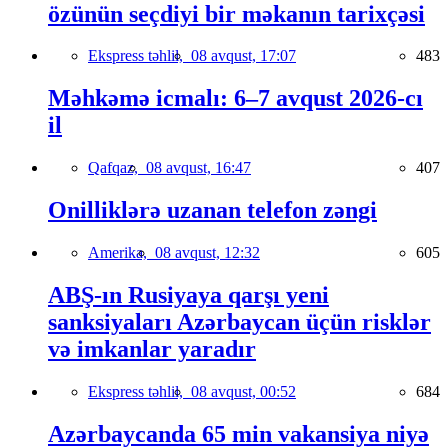
özünün seçdiyi bir məkanın tarixçəsi
Ekspress təhlil,
08 avqust, 17:07
483
Məhkəmə icmalı: 6–7 avqust 2026-cı
il
Qafqaz,
08 avqust, 16:47
407
Onilliklərə uzanan telefon zəngi
Amerika,
08 avqust, 12:32
605
ABŞ-ın Rusiyaya qarşı yeni
sanksiyaları Azərbaycan üçün risklər
və imkanlar yaradır
Ekspress təhlil,
08 avqust, 00:52
684
Azərbaycanda 65 min vakansiya niyə