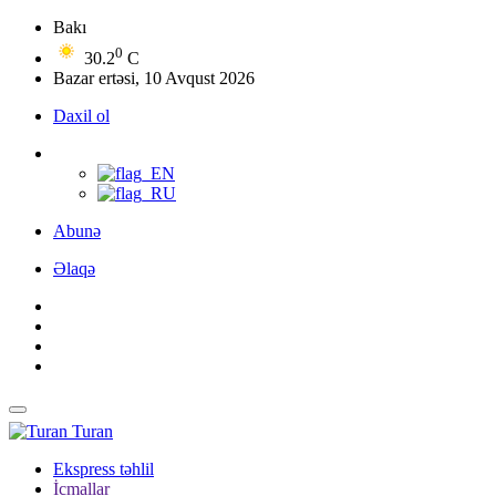
Bakı
0
30.2
C
Bazar ertəsi, 10 Avqust 2026
Daxil ol
Abunə
Əlaqə
Turan
Ekspress təhlil
İcmallar