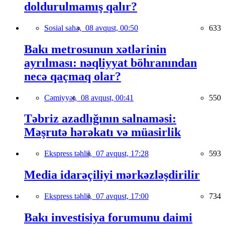
doldurulmamış qalır?
Sosial sahə,
08 avqust, 00:50
633
Bakı metrosunun xətlərinin
ayrılması: nəqliyyat böhranından
necə qaçmaq olar?
Cəmiyyət,
08 avqust, 00:41
550
Təbriz azadlığının salnaməsi:
Məşrutə hərəkatı və müasirlik
Ekspress təhlil,
07 avqust, 17:28
593
Media idarəçiliyi mərkəzləşdirilir
Ekspress təhlil,
07 avqust, 17:00
734
Bakı investisiya forumunu daimi