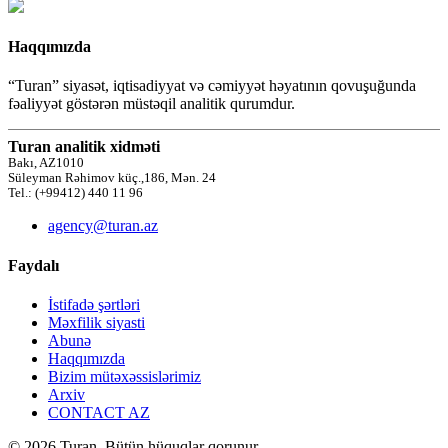
Haqqımızda
“Turan” siyasət, iqtisadiyyat və cəmiyyət həyatının qovuşuğunda
fəaliyyət göstərən müstəqil analitik qurumdur.
Turan analitik xidməti
Bakı, AZ1010
Süleyman Rəhimov küç.,186, Mən. 24
Tel.: (+99412) 440 11 96
agency@turan.az
Faydalı
İstifadə şərtləri
Məxfilik siyasti
Abunə
Haqqımızda
Bizim mütəxəssislərimiz
Arxiv
CONTACT AZ
© 2026 Turan. Bütün hüquqlar qorunur.