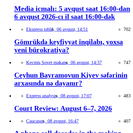
Media icmalı: 5 avqust saat 16:00-dan
6 avqust 2026-cı il saat 16:00-dək
Ekspress təhlil,
06 avqust, 14:51
702
Gömrükdə keyfiyyət inqilabı, yoxsa
yeni bürokratiya?
Keçmiş Sovet məkanı,
06 avqust, 14:37
747
Ceyhun Bayramovun Kiyev səfərinin
arxasında nə dayanır?
Express analysis,
08 avqust, 17:07
483
Court Review: August 6–7, 2026
Caucasus,
08 avqust, 16:47
407