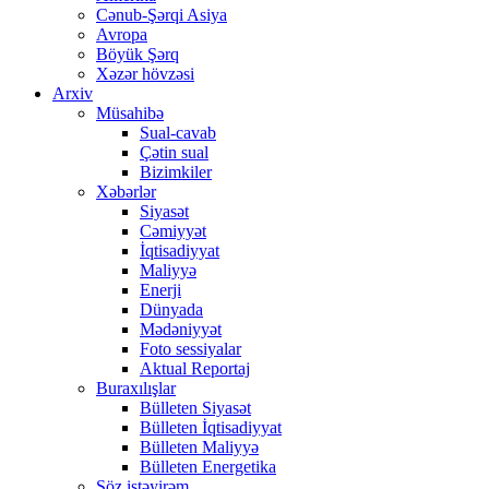
Cənub-Şərqi Asiya
Avropa
Böyük Şərq
Xəzər hövzəsi
Arxiv
Müsahibə
Sual-cavab
Çətin sual
Bizimkiler
Xəbərlər
Siyasət
Cəmiyyət
İqtisadiyyat
Maliyyə
Enerji
Dünyada
Mədəniyyət
Foto sessiyalar
Aktual Reportaj
Buraxılışlar
Bülleten Siyasət
Bülleten İqtisadiyyat
Bülleten Maliyyə
Bülleten Energetika
Söz istəyirəm