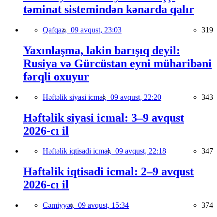
təminat sistemindən kənarda qalır
Qafqaz,
09 avqust, 23:03
319
Yaxınlaşma, lakin barışıq deyil:
Rusiya və Gürcüstan eyni müharibəni
fərqli oxuyur
Həftəlik siyasi icmal,
09 avqust, 22:20
343
Həftəlik siyasi icmal: 3–9 avqust
2026-cı il
Həftəlik iqtisadi icmal,
09 avqust, 22:18
347
Həftəlik iqtisadi icmal: 2–9 avqust
2026-cı il
Cəmiyyət,
09 avqust, 15:34
374