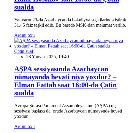
sualda
Yanvarın 29-da Azərbaycanda bələdiyyə seçkilərində iştirak
31,45 faiz təşkil edib. Bu barədə MSK-dan məlumat verilib.
Ardını oxu
Çətin sual
28 Yanvar 2025, 19:40
AŞPA sessiyasında Azərbaycan
nümayəndə heyəti niyə yoxdur? –
Elman Fəttah saat 16:00-da Çətin
sualda
Avropa Şurası Parlament Assambleyasının (AŞPA) qış
sessiyası başlasa da, orada Azərbaycan nümayəndə heyəti
yoxdur.
Ardını oxu