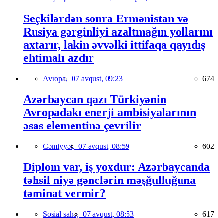
Seçkilərdən sonra Ermənistan və
Rusiya gərginliyi azaltmağın yollarını
axtarır, lakin əvvəlki ittifaqa qayıdış
ehtimalı azdır
Avropa,
07 avqust, 09:23
674
Azərbaycan qazı Türkiyənin
Avropadakı enerji ambisiyalarının
əsas elementinə çevrilir
Cəmiyyət,
07 avqust, 08:59
602
Diplom var, iş yoxdur: Azərbaycanda
təhsil niyə gənclərin məşğulluğuna
təminat vermir?
Sosial sahə,
07 avqust, 08:53
617