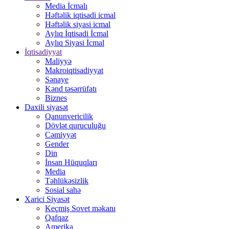
Media İcmalı
Həftəlik iqtisadi icmal
Həftəlik siyasi icmal
Aylıq İqtisadi İcmal
Aylıq Siyasi İcmal
İqtisadiyyat
Maliyyə
Makroiqtisadiyyat
Sənaye
Kənd təsərrüfatı
Biznes
Daxili siyasət
Qanunvericilik
Dövlət quruculuğu
Cəmiyyət
Gender
Din
İnsan Hüquqları
Media
Təhlükəsizlik
Sosial sahə
Xarici Siyasət
Keçmiş Sovet məkanı
Qafqaz
Amerika