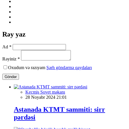
Rəy yaz
Ad *
Rəyiniz *
Oxudum və razıyam
Şərh göndərmə qaydaları
Göndər
Keçmiş Sovet məkanı
28 Noyabr 2024 21:01
Astanada KTMT sammiti: sirr
pərdəsi