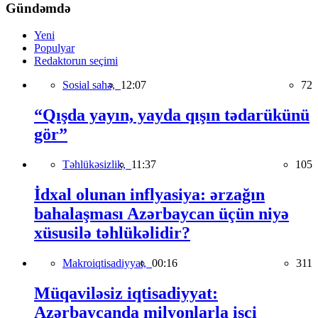
Gündəmdə
Yeni
Populyar
Redaktorun seçimi
Sosial sahə,
12:07
72
“Qışda yayın, yayda qışın tədarükünü
gör”
Təhlükəsizlik,
11:37
105
İdxal olunan inflyasiya: ərzağın
bahalaşması Azərbaycan üçün niyə
xüsusilə təhlükəlidir?
Makroiqtisadiyyat,
00:16
311
Müqaviləsiz iqtisadiyyat:
Azərbaycanda milyonlarla işçi