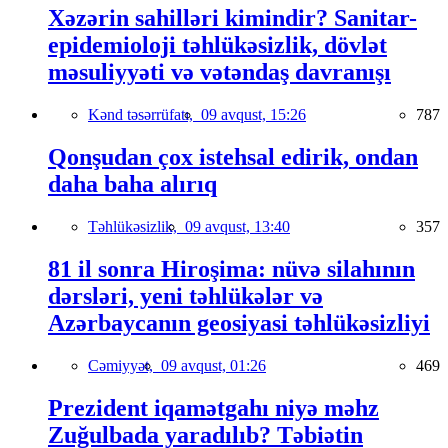
Xəzərin sahilləri kimindir? Sanitar-
epidemioloji təhlükəsizlik, dövlət
məsuliyyəti və vətəndaş davranışı
Kənd təsərrüfatı,
09 avqust, 15:26
787
Qonşudan çox istehsal edirik, ondan
daha baha alırıq
Təhlükəsizlik,
09 avqust, 13:40
357
81 il sonra Hiroşima: nüvə silahının
dərsləri, yeni təhlükələr və
Azərbaycanın geosiyasi təhlükəsizliyi
Cəmiyyət,
09 avqust, 01:26
469
Prezident iqamətgahı niyə məhz
Zuğulbada yaradılıb? Təbiətin