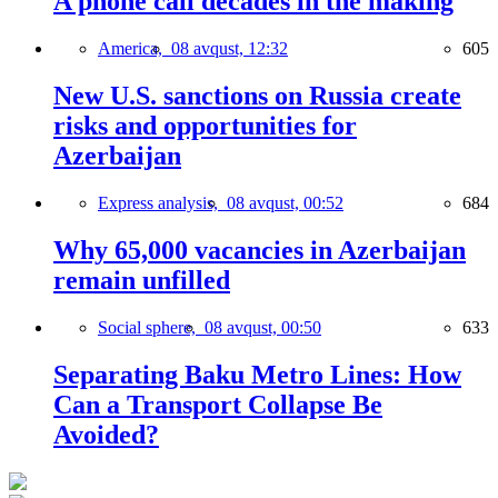
A phone call decades in the making
America,
08 avqust, 12:32
605
New U.S. sanctions on Russia create
risks and opportunities for
Azerbaijan
Express analysis,
08 avqust, 00:52
684
Why 65,000 vacancies in Azerbaijan
remain unfilled
Social sphere,
08 avqust, 00:50
633
Separating Baku Metro Lines: How
Can a Transport Collapse Be
Avoided?