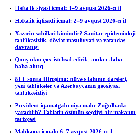
Həftəlik siyasi icmal: 3–9 avqust 2026-cı il
Həftəlik iqtisadi icmal: 2–9 avqust 2026-cı il
Xəzərin sahilləri kimindir? Sanitar-epidemioloji
təhlükəsizlik, dövlət məsuliyyəti və vətəndaş
davranışı
Qonşudan çox istehsal edirik, ondan daha
baha alırıq
81 il sonra Hiroşima: nüvə silahının dərsləri,
yeni təhlükələr və Azərbaycanın geosiyasi
təhlükəsizliyi
Prezident iqamətgahı niyə məhz Zuğulbada
yaradılıb? Təbiətin özünün seçdiyi bir məkanın
tarixçəsi
Məhkəmə icmalı: 6–7 avqust 2026-cı il