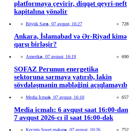
platformaya çevirir, diqqət qeyri-neft
kapitalına yönəlir
Böyük Şərq,
07 avqust, 16:27
728
Ankara, İslamabad və Ər-Riyad kimə
qarşı birləşir?
Amerika,
07 avqust, 16:19
690
SOFAZ Perunun energetika
sektoruna sərmayə yatırıb, lakin
sövdələşmənin məbləğini açıqlamayıb
Media İcmalı,
07 avqust, 16:10
657
Media icmalı: 6 avqust saat 16:00-dan
7 avqust 2026-cı il saat 16:00-dək
Keçmiş Sovet məkanı,
07 avqust, 10:26
752