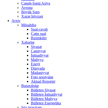
Cənub-Şərqi Asiya
Avropa
Böyük Şərq
Xəzər hövzəsi
Arxiv
Müsahibə
Sual-cavab
Çətin sual
Bizimkiler
Xəbərlər
Siyasət
Cəmiyyət
İqtisadiyyat
Maliyyə
Enerji
Dünyada
Mədəniyyət
Foto sessiyalar
Aktual Reportaj
Buraxılışlar
Bülleten Siyasət
Bülleten İqtisadiyyat
Bülleten Maliyyə
Bülleten Energetika
Söz istəyirəm