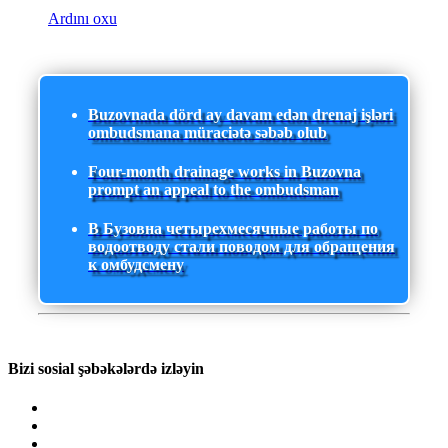
Ardını oxu
Buzovnada dörd ay davam edən drenaj işləri
ombudsmana müraciətə səbəb olub
Four-month drainage works in Buzovna
prompt an appeal to the ombudsman
В Бузовна четырехмесячные работы по
водоотводу стали поводом для обращения
к омбудсмену
Bizi sosial şəbəkələrdə izləyin