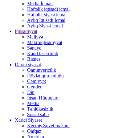
Media İcmalı
Həftəlik iqtisadi icmal
Həftəlik siyasi icmal
Aylıq İqtisadi İcmal
Aylıq Siyasi İcmal
İqtisadiyyat
Maliyyə
Makroiqtisadiyyat
Sənaye
Kənd təsərrüfatı
Biznes
Daxili siyasət
Qanunvericilik
Dövlət quruculuğu
Cəmiyyət
Gender
Din
İnsan Hüquqları
Media
Təhlükəsizlik
Sosial sahə
Xarici Siyasət
Keçmiş Sovet məkanı
Qafqaz
Amerika