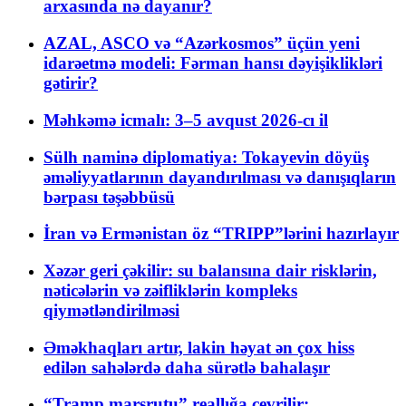
arxasında nə dayanır?
AZAL, ASCO və “Azərkosmos” üçün yeni
idarəetmə modeli: Fərman hansı dəyişiklikləri
gətirir?
Məhkəmə icmalı: 3–5 avqust 2026-cı il
Sülh naminə diplomatiya: Tokayevin döyüş
əməliyyatlarının dayandırılması və danışıqların
bərpası təşəbbüsü
İran və Ermənistan öz “TRIPP”lərini hazırlayır
Xəzər geri çəkilir: su balansına dair risklərin,
nəticələrin və zəifliklərin kompleks
qiymətləndirilməsi
Əməkhaqları artır, lakin həyat ən çox hiss
edilən sahələrdə daha sürətlə bahalaşır
“Tramp marşrutu” reallığa çevrilir: