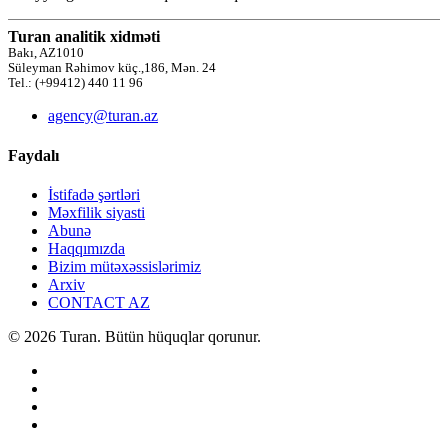
Turan analitik xidməti
Bakı, AZ1010
Süleyman Rəhimov küç.,186, Mən. 24
Tel.: (+99412) 440 11 96
agency@turan.az
Faydalı
İstifadə şərtləri
Məxfilik siyasti
Abunə
Haqqımızda
Bizim mütəxəssislərimiz
Arxiv
CONTACT AZ
© 2026 Turan. Bütün hüquqlar qorunur.