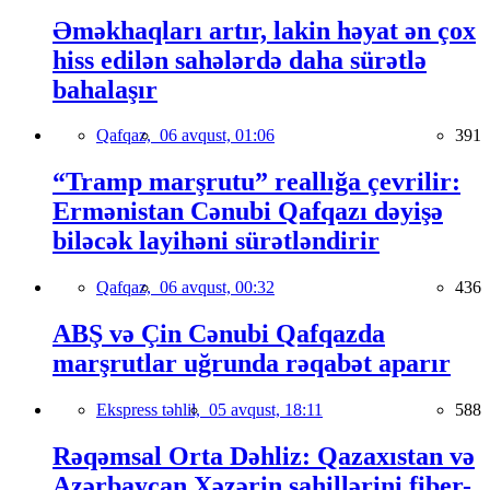
Əməkhaqları artır, lakin həyat ən çox
hiss edilən sahələrdə daha sürətlə
bahalaşır
Qafqaz,
06 avqust, 01:06
391
“Tramp marşrutu” reallığa çevrilir:
Ermənistan Cənubi Qafqazı dəyişə
biləcək layihəni sürətləndirir
Qafqaz,
06 avqust, 00:32
436
ABŞ və Çin Cənubi Qafqazda
marşrutlar uğrunda rəqabət aparır
Ekspress təhlil,
05 avqust, 18:11
588
Rəqəmsal Orta Dəhliz: Qazaxıstan və
Azərbaycan Xəzərin sahillərini fiber-