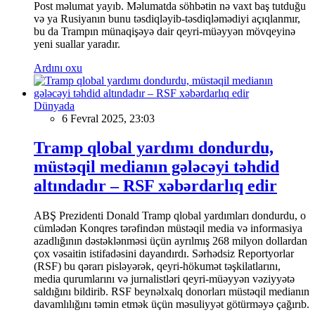
Post məlumat yayıb. Məlumatda söhbətin nə vaxt baş tutduğu
və ya Rusiyanın bunu təsdiqləyib-təsdiqləmədiyi açıqlanmır,
bu da Trampın münaqişəyə dair qeyri-müəyyən mövqeyinə
yeni suallar yaradır.
Ardını oxu
Dünyada
6 Fevral 2025, 23:03
Tramp qlobal yardımı dondurdu,
müstəqil medianın gələcəyi təhdid
altındadır – RSF xəbərdarlıq edir
ABŞ Prezidenti Donald Tramp qlobal yardımları dondurdu, o
cümlədən Konqres tərəfindən müstəqil media və informasiya
azadlığının dəstəklənməsi üçün ayrılmış 268 milyon dollardan
çox vəsaitin istifadəsini dayandırdı. Sərhədsiz Reportyorlar
(RSF) bu qərarı pisləyərək, qeyri-hökumət təşkilatlarını,
media qurumlarını və jurnalistləri qeyri-müəyyən vəziyyətə
saldığını bildirib. RSF beynəlxalq donorları müstəqil medianın
davamlılığını təmin etmək üçün məsuliyyət götürməyə çağırıb.