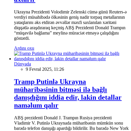
Ukrayna Prezidenti Volodimir Zelenski cümə günü Reuters-ə
verdiyi müsahibədə ölkəsinin geniş nadir torpaq metallarının
yataqlarını əks etdirən əvvəllər məxfi saxlanılan xəritəni
diqqətlə araşdıraraq keçmiş ABŞ Prezidenti Donald Trampın
“müqavilə bağlama” meylinə müraciət etməyə çalışdığını
göstərdi.
Ardını oxu
Dünyada
9 Fevral 2025, 11:26
Tramp Putinlə Ukrayna
müharibəsinin bitməsi ilə bağlı
danışdığını iddia edir, lakin detallar
naməlum qalır
ABŞ prezidenti Donald J. Trampın Rusiya prezidenti
Vladimir V. Putinlə Ukraynada müharibənin mümkün sonu
barədə telefon danışığı apardığı bildirilir. Bu barədə New York