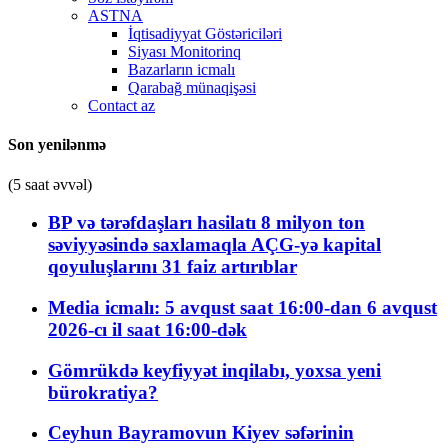
ASTNA
İqtisadiyyat Göstəriciləri
Siyası Monitorinq
Bazarların icmalı
Qarabağ münaqişəsi
Contact az
Son yenilənmə
(5 saat əvvəl)
BP və tərəfdaşları hasilatı 8 milyon ton
səviyyəsində saxlamaqla AÇG-yə kapital
qoyuluşlarını 31 faiz artırıblar
Media icmalı: 5 avqust saat 16:00-dan 6 avqust
2026-cı il saat 16:00-dək
Gömrükdə keyfiyyət inqilabı, yoxsa yeni
bürokratiya?
Ceyhun Bayramovun Kiyev səfərinin