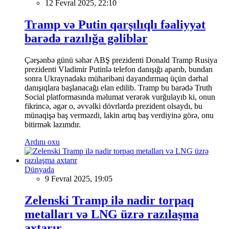
12 Fevral 2025, 22:10
Tramp və Putin qarşılıqlı fəaliyyət
barədə razılığa gəliblər
Çərşənbə günü səhər ABŞ prezidenti Donald Tramp Rusiya
prezidenti Vladimir Putinlə telefon danışığı aparıb, bundan
sonra Ukraynadakı müharibəni dayandırmaq üçün dərhal
danışıqlara başlanacağı elan edilib. Tramp bu barədə Truth
Social platformasında məlumat verərək vurğulayıb ki, onun
fikrincə, əgər o, əvvəlki dövrlərdə prezident olsaydı, bu
münaqişə baş verməzdi, lakin artıq baş verdiyinə görə, onu
bitirmək lazımdır.
Ardını oxu
Dünyada
9 Fevral 2025, 19:05
Zelenski Tramp ilə nadir torpaq
metalları və LNG üzrə razılaşma
axtarır