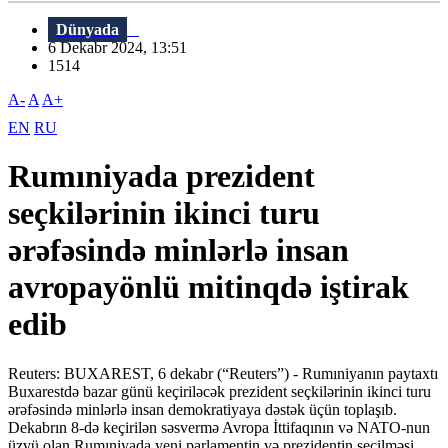
Dünyada
6 Dekabr 2024, 13:51
1514
A-
A
A+
EN
RU
Rumıniyada prezident
seçkilərinin ikinci turu
ərəfəsində minlərlə insan
avropayönlü mitinqdə iştirak
edib
Reuters: BUXAREST, 6 dekabr (“Reuters”) - Rumıniyanın paytaxtı
Buxarestdə bazar günü keçiriləcək prezident seçkilərinin ikinci turu
ərəfəsində minlərlə insan demokratiyaya dəstək üçün toplaşıb.
Dekabrın 8-də keçirilən səsvermə Avropa İttifaqının və NATO-nun
üzvü olan Rumıniyada yeni parlamentin və prezidentin seçilməsi