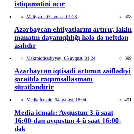
istiqamətini açır
Maliyyə,
05 avqust, 01:28
508
Azərbaycan ehtiyatlarını artırır, lakin
manatın dayanıqlılığı hələ də neftdən
asılıdır
Makroiqtisadiyyat,
05 avqust, 01:24
399
Azərbaycan iqtisadi artımın zəiflədiyi
şəraitdə rəqəmsallaşmanı
sürətləndirir
Media İcmalı,
04 avqust, 16:04
491
Media icmalı: Avqustun 3-ü saat
16:00-dan avqustun 4-ü saat 16:00-
dək