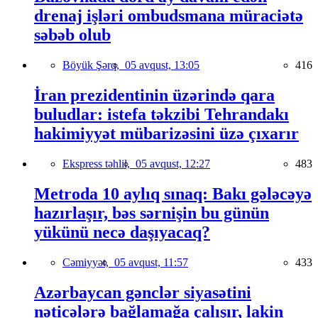
drenaj işləri ombudsmana müraciətə
səbəb olub
Böyük Şərq,
05 avqust, 13:05
416
İran prezidentinin üzərində qara
buludlar: istefa təkzibi Tehrandakı
hakimiyyət mübarizəsini üzə çıxarır
Ekspress təhlil,
05 avqust, 12:27
483
Metroda 10 aylıq sınaq: Bakı gələcəyə
hazırlaşır, bəs sərnişin bu günün
yükünü necə daşıyacaq?
Cəmiyyət,
05 avqust, 11:57
433
Azərbaycan gənclər siyasətini
nəticələrə bağlamağa çalışır, lakin