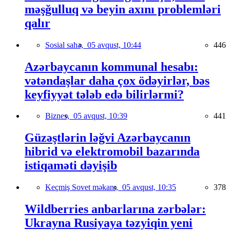
məşğulluq və beyin axını problemləri
qalır
Sosial sahə,
05 avqust, 10:44
446
Azərbaycanın kommunal hesabı:
vətəndaşlar daha çox ödəyirlər, bəs
keyfiyyət tələb edə bilirlərmi?
Biznes,
05 avqust, 10:39
441
Güzəştlərin ləğvi Azərbaycanın
hibrid və elektromobil bazarında
istiqaməti dəyişib
Keçmiş Sovet məkanı,
05 avqust, 10:35
378
Wildberries anbarlarına zərbələr:
Ukrayna Rusiyaya təzyiqin yeni