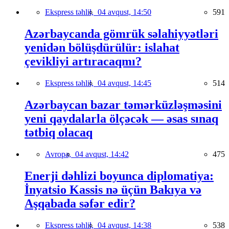
Ekspress təhlil,
04 avqust, 14:50
591
Azərbaycanda gömrük səlahiyyətləri
yenidən bölüşdürülür: islahat
çevikliyi artıracaqmı?
Ekspress təhlil,
04 avqust, 14:45
514
Azərbaycan bazar təmərküzləşməsini
yeni qaydalarla ölçəcək — əsas sınaq
tətbiq olacaq
Avropa,
04 avqust, 14:42
475
Enerji dəhlizi boyunca diplomatiya:
İnyatsio Kassis nə üçün Bakıya və
Aşqabada səfər edir?
Ekspress təhlil,
04 avqust, 14:38
538