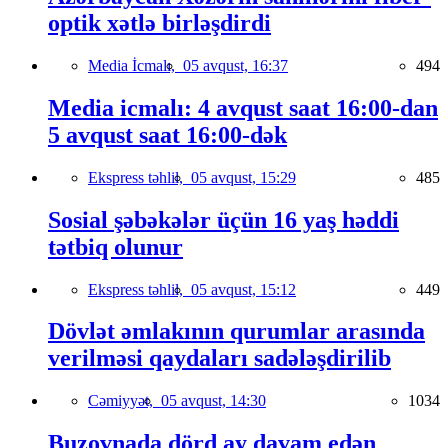
optik xətlə birləşdirdi
Media İcmalı,
05 avqust, 16:37
494
Media icmalı: 4 avqust saat 16:00-dan
5 avqust saat 16:00-dək
Ekspress təhlil,
05 avqust, 15:29
485
Sosial şəbəkələr üçün 16 yaş həddi
tətbiq olunur
Ekspress təhlil,
05 avqust, 15:12
449
Dövlət əmlakının qurumlar arasında
verilməsi qaydaları sadələşdirilib
Cəmiyyət,
05 avqust, 14:30
1034
Buzovnada dörd ay davam edən