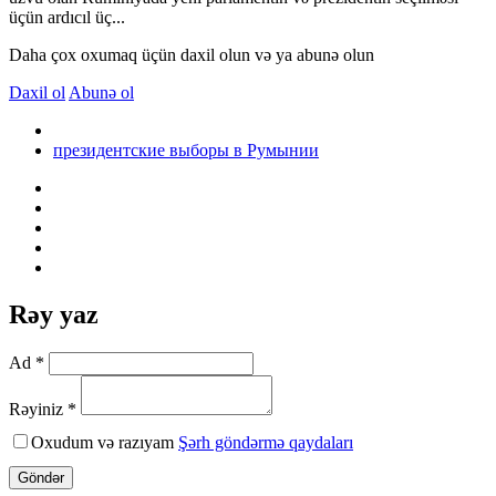
üçün ardıcıl üç...
Daha çox oxumaq üçün daxil olun və ya abunə olun
Daxil ol
Abunə ol
президентские выборы в Румынии
Rəy yaz
Ad *
Rəyiniz *
Oxudum və razıyam
Şərh göndərmə qaydaları
Göndər