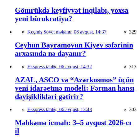
Gömrükdə keyfiyyət inqilabı, yoxsa
yeni bürokratiya?
Keçmiş Sovet məkanı,
06 avqust, 14:37
329
Ceyhun Bayramovun Kiyev səfərinin
arxasında nə dayanır?
Ekspress təhlil,
06 avqust, 14:32
313
AZAL, ASCO və “Azərkosmos” üçün
yeni idarəetmə modeli: Fərman hansı
dəyişiklikləri gətirir?
Ekspress təhlil,
06 avqust, 13:43
303
Məhkəmə icmalı: 3–5 avqust 2026-cı
il