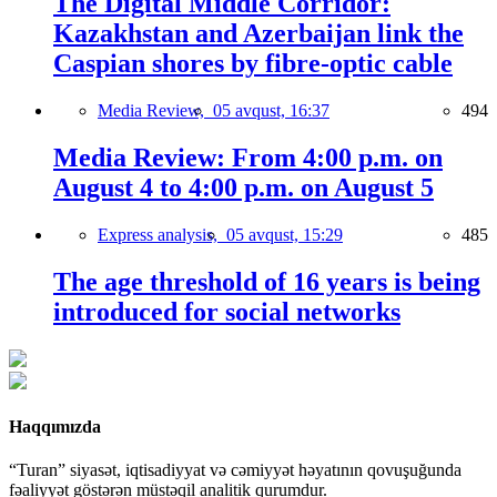
The Digital Middle Corridor:
Kazakhstan and Azerbaijan link the
Caspian shores by fibre-optic cable
Media Review,
05 avqust, 16:37
494
Media Review: From 4:00 p.m. on
August 4 to 4:00 p.m. on August 5
Express analysis,
05 avqust, 15:29
485
The age threshold of 16 years is being
introduced for social networks
Haqqımızda
“Turan” siyasət, iqtisadiyyat və cəmiyyət həyatının qovuşuğunda
fəaliyyət göstərən müstəqil analitik qurumdur.