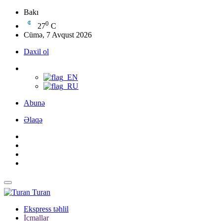
Bakı
0
27
C
Cümə, 7 Avqust 2026
Daxil ol
Abunə
Əlaqə
Turan
Ekspress təhlil
İcmallar