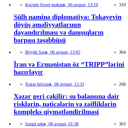
Keçmiş Sovet məkanı,
06 avqust, 13:19
319
Sülh naminə diplomatiya: Tokayevin
döyüş əməliyyatlarının
dayandırılması və danışıqların
bərpası təşəbbüsü
Böyük Şərq,
06 avqust, 13:05
304
İran və Ermənistan öz “TRIPP”lərini
hazırlayır
Xəzər hövzəsi,
06 avqust, 12:31
268
Xəzər geri çəkilir: su balansına dair
risklərin, nəticələrin və zəifliklərin
kompleks qiymətləndirilməsi
Sosial sahə,
06 avqust, 01:38
363