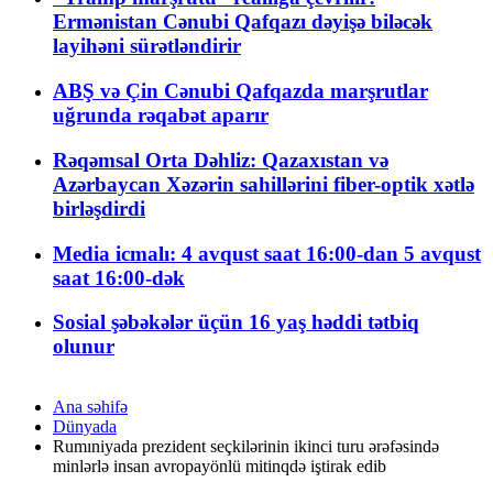
Ermənistan Cənubi Qafqazı dəyişə biləcək
layihəni sürətləndirir
ABŞ və Çin Cənubi Qafqazda marşrutlar
uğrunda rəqabət aparır
Rəqəmsal Orta Dəhliz: Qazaxıstan və
Azərbaycan Xəzərin sahillərini fiber-optik xətlə
birləşdirdi
Media icmalı: 4 avqust saat 16:00-dan 5 avqust
saat 16:00-dək
Sosial şəbəkələr üçün 16 yaş həddi tətbiq
olunur
Ana səhifə
Dünyada
Rumıniyada prezident seçkilərinin ikinci turu ərəfəsində
minlərlə insan avropayönlü mitinqdə iştirak edib