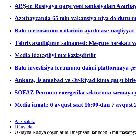
ABŞ-ın Rusiyaya qarşı yeni sanksiyaları Azərba
Azərbaycanda 65 min vakansiya niyə doldurulm
Bakı metrosunun xətlərinin ayrılması: nəqliyya
Təbriz azadlığının salnaməsi: Məşrutə hərəkatı v
Media idarəçiliyi mərkəzləşdirilir
Bakı investisiya forumunu daimi platformaya çevi
Ankara, İslamabad və Ər-Riyad kimə qarşı birlə
SOFAZ Perunun energetika sektoruna sərmayə ya
Media icmalı: 6 avqust saat 16:00-dan 7 avqust 2
Ana səhifə
Dünyada
Ukrayna Rusiya qoşunlarını Dnepr sahillərindən 5 mil məsafəyə i