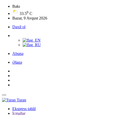
Bakı
0
33.5
C
Bazar, 9 Avqust 2026
Daxil ol
Abunə
Əlaqə
Turan
Ekspress təhlil
İcmallar