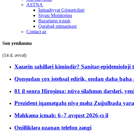
ASTNA
İqtisadiyyat Göstəriciləri
Siyası Monitorinq
Bazarların icmalı
Qarabağ münaqişəsi
Contact az
Son yenilənmə
(14 d. əvvəl)
Xəzərin sahilləri kimindir? Sanitar-epidemioloji t
Qonşudan çox istehsal edirik, ondan daha baha a
81 il sonra Hiroşima: nüvə silahının dərsləri, yen
Prezident iqamətgahı niyə məhz Zuğulbada yaradı
Məhkəmə icmalı: 6–7 avqust 2026-cı il
Onilliklərə uzanan telefon zəngi