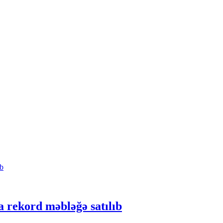
 rekord məbləğə satılıb