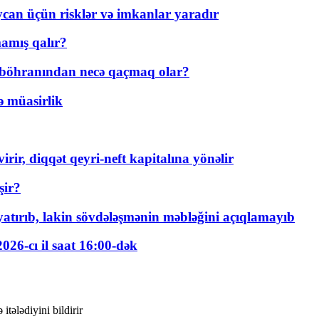
ycan üçün risklər və imkanlar yaradır
amış qalır?
t böhranından necə qaçmaq olar?
ə müasirlik
rir, diqqət qeyri-neft kapitalına yönəlir
şir?
tırıb, lakin sövdələşmənin məbləğini açıqlamayıb
026-cı il saat 16:00-dək
tələdiyini bildirir