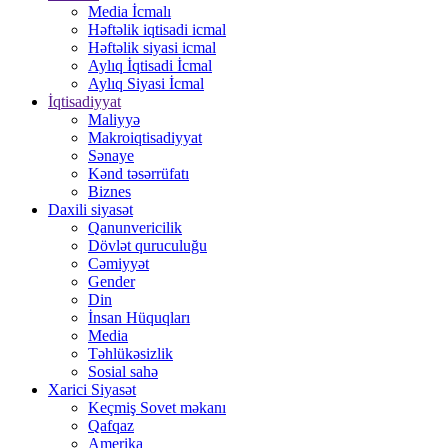
Media İcmalı
Həftəlik iqtisadi icmal
Həftəlik siyasi icmal
Aylıq İqtisadi İcmal
Aylıq Siyasi İcmal
İqtisadiyyat
Maliyyə
Makroiqtisadiyyat
Sənaye
Kənd təsərrüfatı
Biznes
Daxili siyasət
Qanunvericilik
Dövlət quruculuğu
Cəmiyyət
Gender
Din
İnsan Hüquqları
Media
Təhlükəsizlik
Sosial sahə
Xarici Siyasət
Keçmiş Sovet məkanı
Qafqaz
Amerika