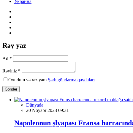
Украина
Rəy yaz
Ad *
Rəyiniz *
Oxudum və razıyam
Şərh göndərmə qaydaları
Göndər
Dünyada
20 Noyabr 2023 09:31
Napoleonun şlyapası Fransa hərracında