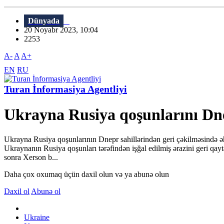
Dünyada
20 Noyabr 2023, 10:04
2253
A-
A
A+
EN
RU
Turan İnformasiya Agentliyi
Ukrayna Rusiya qoşunlarını Dnep
Ukrayna Rusiya qoşunlarının Dnepr sahillərindən geri çəkilməsində əh
Ukraynanın Rusiya qoşunları tərəfindən işğal edilmiş ərazini geri qay
sonra Xerson b...
Daha çox oxumaq üçün daxil olun və ya abunə olun
Daxil ol
Abunə ol
Ukraine