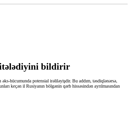
ələdiyini bildirir
 əks-hücumunda potensial irəliləyişdir. Bu addım, təsdiqlənərsə,
şunları keçən il Rusiyanın bölgənin qərb hissəsindən ayrılmasından