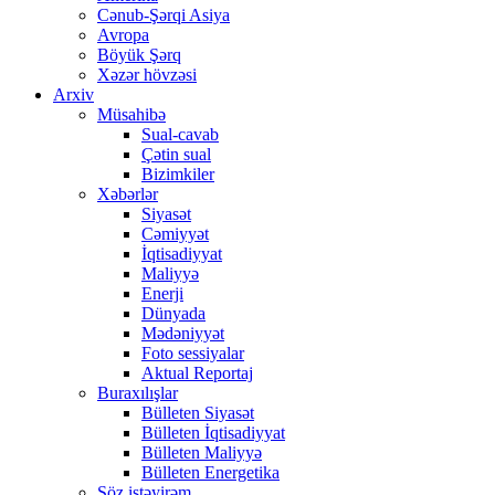
Cənub-Şərqi Asiya
Avropa
Böyük Şərq
Xəzər hövzəsi
Arxiv
Müsahibə
Sual-cavab
Çətin sual
Bizimkiler
Xəbərlər
Siyasət
Cəmiyyət
İqtisadiyyat
Maliyyə
Enerji
Dünyada
Mədəniyyət
Foto sessiyalar
Aktual Reportaj
Buraxılışlar
Bülleten Siyasət
Bülleten İqtisadiyyat
Bülleten Maliyyə
Bülleten Energetika
Söz istəyirəm