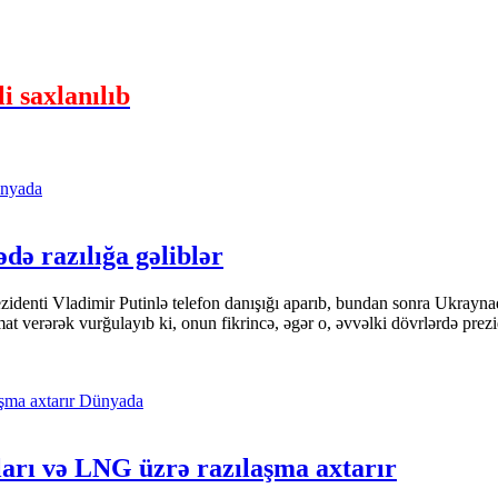
i saxlanılıb
nyada
ədə razılığa gəliblər
denti Vladimir Putinlə telefon danışığı aparıb, bundan sonra Ukrayna
t verərək vurğulayıb ki, onun fikrincə, əgər o, əvvəlki dövrlərdə prezi
Dünyada
ları və LNG üzrə razılaşma axtarır