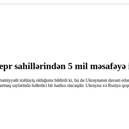
r sahillərindən 5 mil məsafəyə it
əmiyyətli irəliləyiş olduğunu bildirdi ki, bu da Ukraynanın davam edən
tarmaq səylərində həlledici bir hadisə olacaqdır. Ukrayna və Rusiya qo