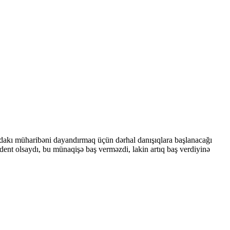
dakı müharibəni dayandırmaq üçün dərhal danışıqlara başlanacağı
dent olsaydı, bu münaqişə baş verməzdi, lakin artıq baş verdiyinə