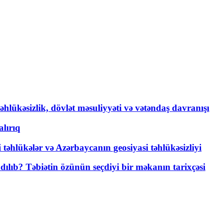
əhlükəsizlik, dövlət məsuliyyəti və vətəndaş davranışı
lırıq
i təhlükələr və Azərbaycanın geosiyasi təhlükəsizliyi
lıb? Təbiətin özünün seçdiyi bir məkanın tarixçəsi