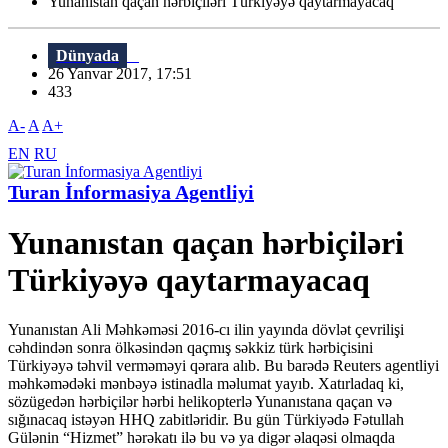
Yunanıstan qaçan hərbiçiləri Türkiyəyə qaytarmayacaq
Dünyada
26 Yanvar 2017, 17:51
433
A-
A
A+
EN
RU
Turan İnformasiya Agentliyi
Yunanıstan qaçan hərbiçiləri
Türkiyəyə qaytarmayacaq
Yunanıstan Ali Məhkəməsi 2016-cı ilin yayında dövlət çevrilişi
cəhdindən sonra ölkəsindən qaçmış səkkiz türk hərbiçisini
Türkiyəyə təhvil verməməyi qərara alıb. Bu barədə Reuters agentliyi
məhkəmədəki mənbəyə istinadla məlumat yayıb. Xatırladaq ki,
sözügedən hərbiçilər hərbi helikopterlə Yunanıstana qaçan və
sığınacaq istəyən HHQ zabitləridir. Bu gün Türkiyədə Fətullah
Gülənin “Hizmet” hərəkatı ilə bu və ya digər əlaqəsi olmaqda