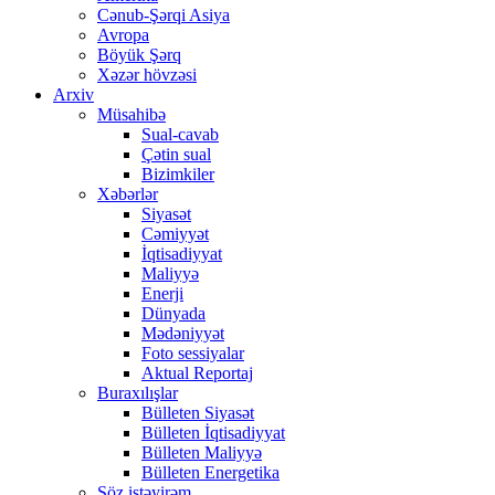
Cənub-Şərqi Asiya
Avropa
Böyük Şərq
Xəzər hövzəsi
Arxiv
Müsahibə
Sual-cavab
Çətin sual
Bizimkiler
Xəbərlər
Siyasət
Cəmiyyət
İqtisadiyyat
Maliyyə
Enerji
Dünyada
Mədəniyyət
Foto sessiyalar
Aktual Reportaj
Buraxılışlar
Bülleten Siyasət
Bülleten İqtisadiyyat
Bülleten Maliyyə
Bülleten Energetika
Söz istəyirəm