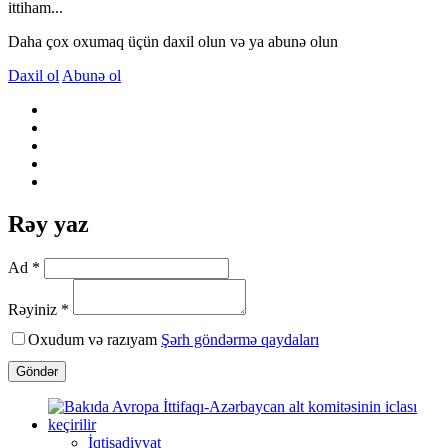
ittiham...
Daha çox oxumaq üçün daxil olun və ya abunə olun
Daxil ol
Abunə ol
Rəy yaz
Ad *
Rəyiniz *
Oxudum və razıyam
Şərh göndərmə qaydaları
Göndər
İqtisadiyyat