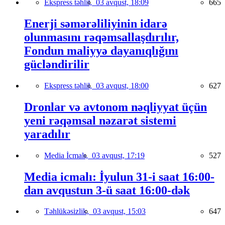
Ekspress təhlil,
03 avqust, 18:09
665
Enerji səmərəliliyinin idarə
olunmasını rəqəmsallaşdırılır,
Fondun maliyyə dayanıqlığını
gücləndirilir
Ekspress təhlil,
03 avqust, 18:00
627
Dronlar və avtonom nəqliyyat üçün
yeni rəqəmsal nəzarət sistemi
yaradılır
Media İcmalı,
03 avqust, 17:19
527
Media icmalı: İyulun 31-i saat 16:00-
dan avqustun 3-ü saat 16:00-dək
Təhlükəsizlik,
03 avqust, 15:03
647