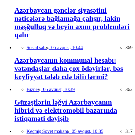
Azərbaycan gənclər siyasətini
nəticələrə bağlamağa çalışır, lakin
məşğulluq və beyin axını problemləri
qalır
Sosial sahə,
05 avqust, 10:44
369
Azərbaycanın kommunal hesabı:
vətəndaşlar daha çox ödəyirlər, bəs
keyfiyyət tələb edə bilirlərmi?
Biznes,
05 avqust, 10:39
362
Güzəştlərin ləğvi Azərbaycanın
hibrid və elektromobil bazarında
istiqaməti dəyişib
Keçmiş Sovet məkanı,
05 avqust, 10:35
317