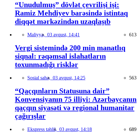
“Unudulmuş” dövlət çevrilişi işi:
Ramiz Mehdiyev barəsində istintaq
diqqət mərkəzindən uzaqlaşıb
Maliyyə,
03 avqust, 14:41
613
Vergi sistemində 200 min manatlıq
siqnal: rəqəmsal islahatların
toxunmadığı risklər
Sosial sahə,
03 avqust, 14:25
563
“Qaçqınların Statusuna dair”
Konvensiyanın 75 illiyi: Azərbaycanın
qaçqın siyasəti və regional humanitar
çağırışlar
Ekspress təhlil,
03 avqust, 14:18
689