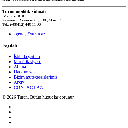
Turan analitik xidməti
Bakı, AZ1010
Süleyman Rəhimov küç.,186, Mən. 24
Tel.: (+99412) 440 11 96
agency@turan.az
Faydalı
İstifadə şərtləri
Məxfilik siyasti
Abunə
Haqqımızda
Bizim mütəxəssislərimiz
Arxiv
CONTACT AZ
© 2026 Turan. Bütün hüquqlar qorunur.