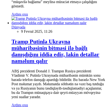
“müqavilə bağlama” meylinə müraciət etməyə çalışdığını
göstərdi.
Ardını oxu
Dünyada
9 Fevral 2025, 11:26
Tramp Putinlə Ukrayna
müharibəsinin bitməsi ilə bağlı
danışdığını iddia edir, lakin detallar
naməlum qalır
ABŞ prezidenti Donald J. Trampın Rusiya prezidenti
Vladimir V. Putinlə Ukraynada müharibənin mümkün sonu
barədə telefon danışığı apardığı bildirilir. Bu barədə New York
Post məlumat yayıb. Məlumatda söhbətin nə vaxt baş tutduğu
və ya Rusiyanın bunu təsdiqləyib-təsdiqləmədiyi açıqlanmır,
bu da Trampın münaqişəyə dair qeyri-müəyyən mövqeyinə
yeni suallar yaradır.
Ardını oxu