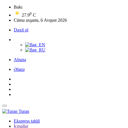
Bakı
0
27.9
C
Cümə axşamı, 6 Avqust 2026
Daxil ol
Abunə
Əlaqə
Turan
Ekspress təhlil
İcmallar