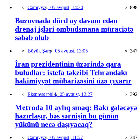
Cəmiyyət,
05 avqust, 14:30
898
Buzovnada dörd ay davam edən
drenaj işləri ombudsmana müraciətə
səbəb olub
Böyük Şərq,
05 avqust, 13:05
347
İran prezidentinin üzərində qara
buludlar: istefa təkzibi Tehrandakı
hakimiyyət mübarizəsini üzə çıxarır
Ekspress təhlil,
05 avqust, 12:27
392
Metroda 10 aylıq sınaq: Bakı gələcəyə
hazırlaşır, bəs sərnişin bu günün
yükünü necə daşıyacaq?
Cəmiyyət,
05 avqust, 11:57
347