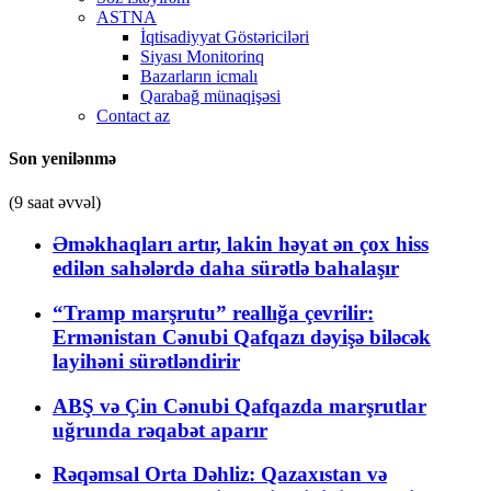
ASTNA
İqtisadiyyat Göstəriciləri
Siyası Monitorinq
Bazarların icmalı
Qarabağ münaqişəsi
Contact az
Son yenilənmə
(9 saat əvvəl)
Əməkhaqları artır, lakin həyat ən çox hiss
edilən sahələrdə daha sürətlə bahalaşır
“Tramp marşrutu” reallığa çevrilir:
Ermənistan Cənubi Qafqazı dəyişə biləcək
layihəni sürətləndirir
ABŞ və Çin Cənubi Qafqazda marşrutlar
uğrunda rəqabət aparır
Rəqəmsal Orta Dəhliz: Qazaxıstan və