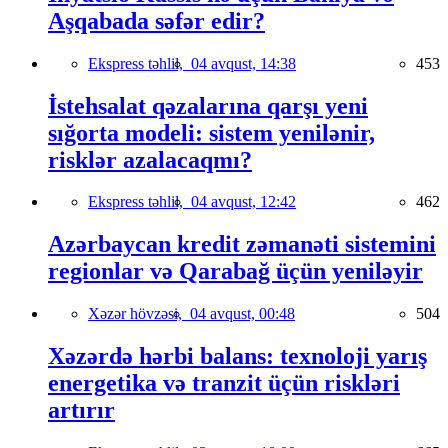
Aşqabada səfər edir?
Ekspress təhlil,
04 avqust, 14:38
453
İstehsalat qəzalarına qarşı yeni
sığorta modeli: sistem yenilənir,
risklər azalacaqmı?
Ekspress təhlil,
04 avqust, 12:42
462
Azərbaycan kredit zəmanəti sistemini
regionlar və Qarabağ üçün yeniləyir
Xəzər hövzəsi,
04 avqust, 00:48
504
Xəzərdə hərbi balans: texnoloji yarış
energetika və tranzit üçün riskləri
artırır