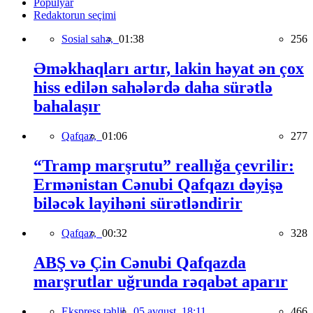
Populyar
Redaktorun seçimi
Sosial sahə,
01:38
256
Əməkhaqları artır, lakin həyat ən çox
hiss edilən sahələrdə daha sürətlə
bahalaşır
Qafqaz,
01:06
277
“Tramp marşrutu” reallığa çevrilir:
Ermənistan Cənubi Qafqazı dəyişə
biləcək layihəni sürətləndirir
Qafqaz,
00:32
328
ABŞ və Çin Cənubi Qafqazda
marşrutlar uğrunda rəqabət aparır
Ekspress təhlil,
05 avqust, 18:11
466