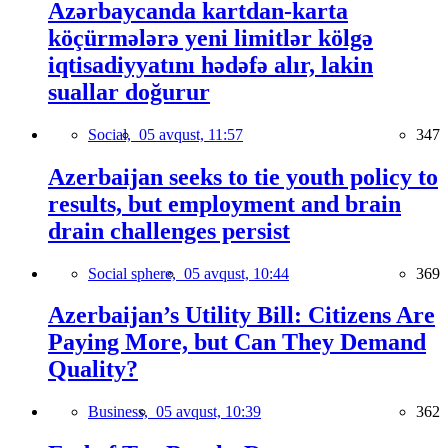
Azərbaycanda kartdan-karta
köçürmələrə yeni limitlər kölgə
iqtisadiyyatını hədəfə alır, lakin
suallar doğurur
Social,
05 avqust, 11:57
347
Azerbaijan seeks to tie youth policy to
results, but employment and brain
drain challenges persist
Social sphere,
05 avqust, 10:44
369
Azerbaijan’s Utility Bill: Citizens Are
Paying More, but Can They Demand
Quality?
Business,
05 avqust, 10:39
362