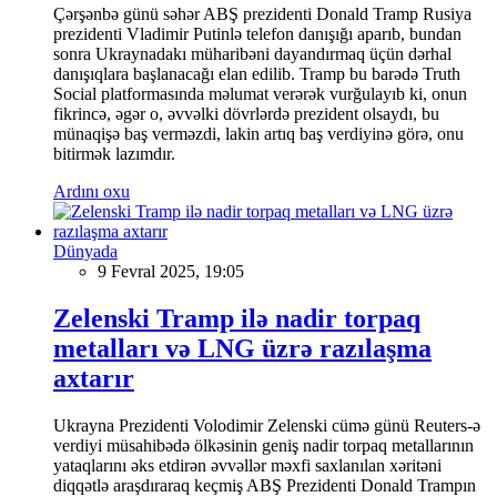
Çərşənbə günü səhər ABŞ prezidenti Donald Tramp Rusiya
prezidenti Vladimir Putinlə telefon danışığı aparıb, bundan
sonra Ukraynadakı müharibəni dayandırmaq üçün dərhal
danışıqlara başlanacağı elan edilib. Tramp bu barədə Truth
Social platformasında məlumat verərək vurğulayıb ki, onun
fikrincə, əgər o, əvvəlki dövrlərdə prezident olsaydı, bu
münaqişə baş verməzdi, lakin artıq baş verdiyinə görə, onu
bitirmək lazımdır.
Ardını oxu
Dünyada
9 Fevral 2025, 19:05
Zelenski Tramp ilə nadir torpaq
metalları və LNG üzrə razılaşma
axtarır
Ukrayna Prezidenti Volodimir Zelenski cümə günü Reuters-ə
verdiyi müsahibədə ölkəsinin geniş nadir torpaq metallarının
yataqlarını əks etdirən əvvəllər məxfi saxlanılan xəritəni
diqqətlə araşdıraraq keçmiş ABŞ Prezidenti Donald Trampın