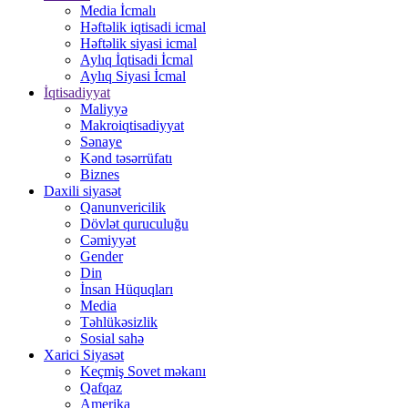
Media İcmalı
Həftəlik iqtisadi icmal
Həftəlik siyasi icmal
Aylıq İqtisadi İcmal
Aylıq Siyasi İcmal
İqtisadiyyat
Maliyyə
Makroiqtisadiyyat
Sənaye
Kənd təsərrüfatı
Biznes
Daxili siyasət
Qanunvericilik
Dövlət quruculuğu
Cəmiyyət
Gender
Din
İnsan Hüquqları
Media
Təhlükəsizlik
Sosial sahə
Xarici Siyasət
Keçmiş Sovet məkanı
Qafqaz
Amerika