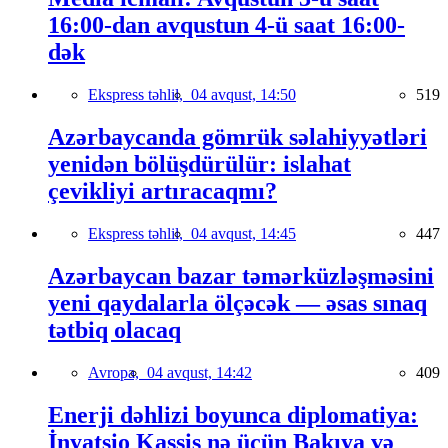
16:00-dan avqustun 4-ü saat 16:00-
dək
Ekspress təhlil,
04 avqust, 14:50
519
Azərbaycanda gömrük səlahiyyətləri
yenidən bölüşdürülür: islahat
çevikliyi artıracaqmı?
Ekspress təhlil,
04 avqust, 14:45
447
Azərbaycan bazar təmərküzləşməsini
yeni qaydalarla ölçəcək — əsas sınaq
tətbiq olacaq
Avropa,
04 avqust, 14:42
409
Enerji dəhlizi boyunca diplomatiya:
İnyatsio Kassis nə üçün Bakıya və