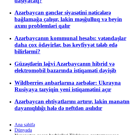
daşıyacaq?
Azərbaycan gənclər siyasətini nəticələrə
bağlamağa çalışır, lakin məşğulluq və beyin
axını problemləri qalır
Azərbaycanın kommunal hesabı: vətəndaşlar
daha çox ödəyirlər, bəs keyfiyyət tələb edə
bilirlərmi?
Güzəştlərin ləğvi Azərbaycanın hibrid və
elektromobil bazarında istiqaməti dəyişib
Wildberries anbarlarına zərbələr: Ukrayna
Rusiyaya təzyiqin yeni istiqamətini açır
Azərbaycan ehtiyatlarını artırır, lakin manatın
dayanıqlılığı hələ də neftdən asılıdır
Ana səhifə
Dünyada