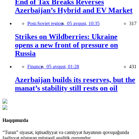
End of Tax Breaks Reverses
Azerbaijan’s Hybrid and EV Market
Post-Soviet region,
05 avqust, 10:35
317
Strikes on Wildberries: Ukraine
opens a new front of pressure on
Russia
Finance,
05 avqust, 01:28
431
Azerbaijan builds its reserves, but the
manat’s stability still rests on oil
Haqqımızda
“Turan” siyasət, iqtisadiyyat və cəmiyyət həyatının qovuşuğunda
fəaliyyət göstərən müstəqil analitik qurumdur.