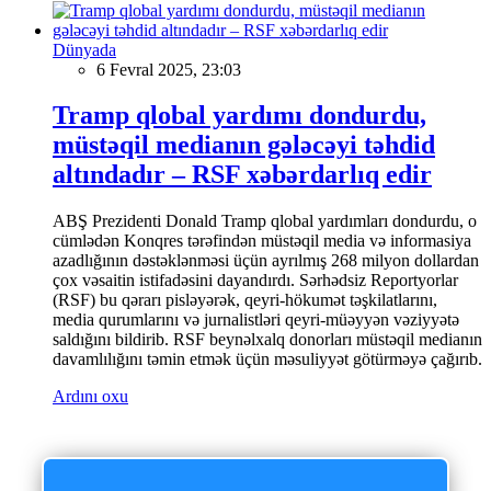
Dünyada
6 Fevral 2025, 23:03
Tramp qlobal yardımı dondurdu,
müstəqil medianın gələcəyi təhdid
altındadır – RSF xəbərdarlıq edir
ABŞ Prezidenti Donald Tramp qlobal yardımları dondurdu, o
cümlədən Konqres tərəfindən müstəqil media və informasiya
azadlığının dəstəklənməsi üçün ayrılmış 268 milyon dollardan
çox vəsaitin istifadəsini dayandırdı. Sərhədsiz Reportyorlar
(RSF) bu qərarı pisləyərək, qeyri-hökumət təşkilatlarını,
media qurumlarını və jurnalistləri qeyri-müəyyən vəziyyətə
saldığını bildirib. RSF beynəlxalq donorları müstəqil medianın
davamlılığını təmin etmək üçün məsuliyyət götürməyə çağırıb.
Ardını oxu