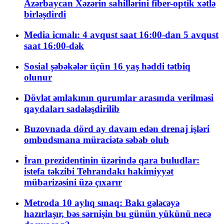
Azərbaycan Xəzərin sahillərini fiber-optik xətlə
birləşdirdi
Media icmalı: 4 avqust saat 16:00-dan 5 avqust
saat 16:00-dək
Sosial şəbəkələr üçün 16 yaş həddi tətbiq
olunur
Dövlət əmlakının qurumlar arasında verilməsi
qaydaları sadələşdirilib
Buzovnada dörd ay davam edən drenaj işləri
ombudsmana müraciətə səbəb olub
İran prezidentinin üzərində qara buludlar:
istefa təkzibi Tehrandakı hakimiyyət
mübarizəsini üzə çıxarır
Metroda 10 aylıq sınaq: Bakı gələcəyə
hazırlaşır, bəs sərnişin bu günün yükünü necə