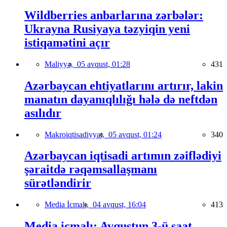
Wildberries anbarlarına zərbələr:
Ukrayna Rusiyaya təzyiqin yeni
istiqamətini açır
Maliyyə,
05 avqust, 01:28
431
Azərbaycan ehtiyatlarını artırır, lakin
manatın dayanıqlılığı hələ də neftdən
asılıdır
Makroiqtisadiyyat,
05 avqust, 01:24
340
Azərbaycan iqtisadi artımın zəiflədiyi
şəraitdə rəqəmsallaşmanı
sürətləndirir
Media İcmalı,
04 avqust, 16:04
413
Media icmalı: Avqustun 3-ü saat