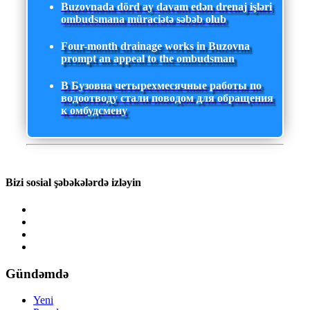
Buzovnada dörd ay davam edən drenaj işləri
ombudsmana müraciətə səbəb olub
Four-month drainage works in Buzovna
prompt an appeal to the ombudsman
В Бузовна четырехмесячные работы по
водоотводу стали поводом для обращения
к омбудсмену
Bizi sosial şəbəkələrdə izləyin
Gündəmdə
Yeni