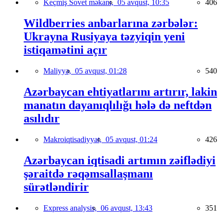
Keçmiş Sovet məkanı,
05 avqust, 10:35
406
Wildberries anbarlarına zərbələr:
Ukrayna Rusiyaya təzyiqin yeni
istiqamətini açır
Maliyyə,
05 avqust, 01:28
540
Azərbaycan ehtiyatlarını artırır, lakin
manatın dayanıqlılığı hələ də neftdən
asılıdır
Makroiqtisadiyyat,
05 avqust, 01:24
426
Azərbaycan iqtisadi artımın zəiflədiyi
şəraitdə rəqəmsallaşmanı
sürətləndirir
Express analysis,
06 avqust, 13:43
351