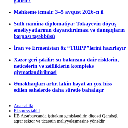
gətirir?
Məhkəmə icmalı: 3–5 avqust 2026-cı il
Sülh naminə diplomatiya: Tokayevin döyüş
əməliyyatlarının dayandırılması və danışıqların
bərpası təşəbbüsü
İran və Ermənistan öz “TRIPP”lərini hazırlayır
Xəzər geri çəkilir: su balansına dair risklərin,
nəticələrin və zəifliklərin kompleks
qiymətləndirilməsi
Əməkhaqları artır, lakin həyat ən çox hiss
edilən sahələrdə daha sürətlə bahalaşır
Ana səhifə
Ekspress təhlil
İİB Azərbaycanda iştirakını genişləndirir, diqqəti Qarabağ,
aqrar sektor və ticarətin maliyyələşməsinə yönəldir