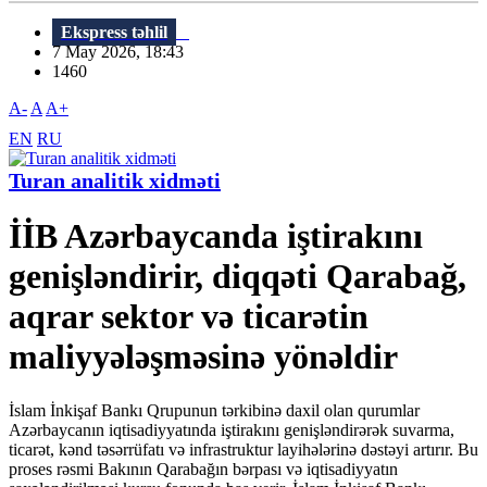
Ekspress təhlil
7 May 2026, 18:43
1460
A-
A
A+
EN
RU
Turan analitik xidməti
İİB Azərbaycanda iştirakını
genişləndirir, diqqəti Qarabağ,
aqrar sektor və ticarətin
maliyyələşməsinə yönəldir
İslam İnkişaf Bankı Qrupunun tərkibinə daxil olan qurumlar
Azərbaycanın iqtisadiyyatında iştirakını genişləndirərək suvarma,
ticarət, kənd təsərrüfatı və infrastruktur layihələrinə dəstəyi artırır. Bu
proses rəsmi Bakının Qarabağın bərpası və iqtisadiyyatın