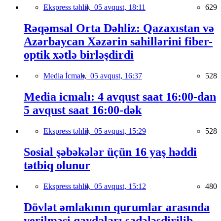
Ekspress təhlil,
05 avqust, 18:11
629
Rəqəmsal Orta Dəhliz: Qazaxıstan və
Azərbaycan Xəzərin sahillərini fiber-
optik xətlə birləşdirdi
Media İcmalı,
05 avqust, 16:37
528
Media icmalı: 4 avqust saat 16:00-dan
5 avqust saat 16:00-dək
Ekspress təhlil,
05 avqust, 15:29
528
Sosial şəbəkələr üçün 16 yaş həddi
tətbiq olunur
Ekspress təhlil,
05 avqust, 15:12
480
Dövlət əmlakının qurumlar arasında
verilməsi qaydaları sadələşdirilib