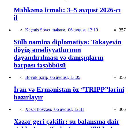
Məhkəmə icmalı: 3–5 avqust 2026-cı
il
Keçmiş Sovet məkanı,
06 avqust, 13:19
357
Sülh naminə diplomatiya: Tokayevin
döyüş əməliyyatlarının
dayandırılması və danışıqların
bərpası təşəbbüsü
Böyük Şərq,
06 avqust, 13:05
356
İran və Ermənistan öz “TRIPP”lərini
hazırlayır
Xəzər hövzəsi,
06 avqust, 12:31
306
Xəzər geri çəkilir: su balansına dair