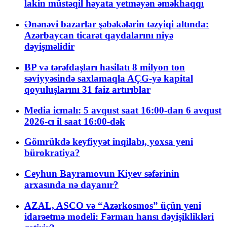
lakin müstəqil həyata yetməyən əməkhaqqı
Ənənəvi bazarlar şəbəkələrin təzyiqi altında:
Azərbaycan ticarət qaydalarını niyə
dəyişməlidir
BP və tərəfdaşları hasilatı 8 milyon ton
səviyyəsində saxlamaqla AÇG-yə kapital
qoyuluşlarını 31 faiz artırıblar
Media icmalı: 5 avqust saat 16:00-dan 6 avqust
2026-cı il saat 16:00-dək
Gömrükdə keyfiyyət inqilabı, yoxsa yeni
bürokratiya?
Ceyhun Bayramovun Kiyev səfərinin
arxasında nə dayanır?
AZAL, ASCO və “Azərkosmos” üçün yeni
idarəetmə modeli: Fərman hansı dəyişiklikləri