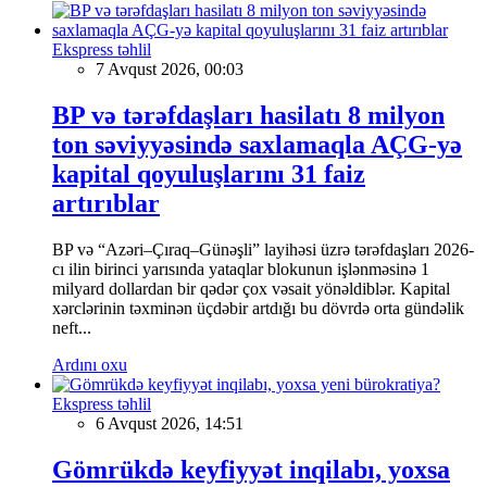
Ekspress təhlil
7 Avqust 2026, 00:03
BP və tərəfdaşları hasilatı 8 milyon
ton səviyyəsində saxlamaqla AÇG-yə
kapital qoyuluşlarını 31 faiz
artırıblar
BP və “Azəri–Çıraq–Günəşli” layihəsi üzrə tərəfdaşları 2026-
cı ilin birinci yarısında yataqlar blokunun işlənməsinə 1
milyard dollardan bir qədər çox vəsait yönəldiblər. Kapital
xərclərinin təxminən üçdəbir artdığı bu dövrdə orta gündəlik
neft...
Ardını oxu
Ekspress təhlil
6 Avqust 2026, 14:51
Gömrükdə keyfiyyət inqilabı, yoxsa