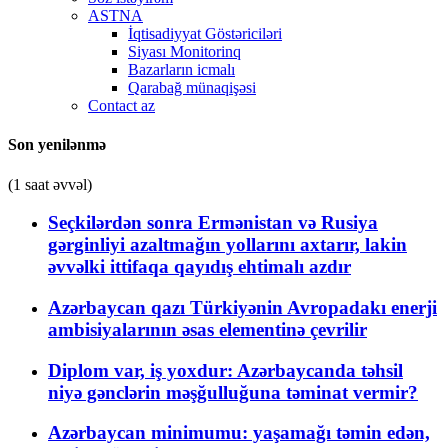
ASTNA
İqtisadiyyat Göstəriciləri
Siyası Monitorinq
Bazarların icmalı
Qarabağ münaqişəsi
Contact az
Son yenilənmə
(1 saat əvvəl)
Seçkilərdən sonra Ermənistan və Rusiya
gərginliyi azaltmağın yollarını axtarır, lakin
əvvəlki ittifaqa qayıdış ehtimalı azdır
Azərbaycan qazı Türkiyənin Avropadakı enerji
ambisiyalarının əsas elementinə çevrilir
Diplom var, iş yoxdur: Azərbaycanda təhsil
niyə gənclərin məşğulluğuna təminat vermir?
Azərbaycan minimumu: yaşamağı təmin edən,