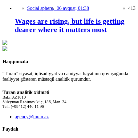
Social sphere,
06 avqust, 01:38
413
Wages are rising, but life is getting
dearer where it matters most
Haqqımızda
“Turan” siyasət, iqtisadiyyat və cəmiyyət həyatının qovuşuğunda
fəaliyyət göstərən müstəqil analitik qurumdur.
Turan analitik xidməti
Bakı, AZ1010
Süleyman Rəhimov küç.,186, Mən. 24
Tel.: (+99412) 440 11 96
agency@turan.az
Faydalı