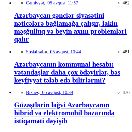
Cəmiyyət,
05 avqust, 11:57
462
Azərbaycan gənclər siyasətini
nəticələrə bağlamağa çalışır, lakin
məşğulluq və beyin axını problemləri
qalır
Sosial sahə,
05 avqust, 10:44
481
Azərbaycanın kommunal hesabı:
vətəndaşlar daha çox ödəyirlər, bəs
keyfiyyət tələb edə bilirlərmi?
Biznes,
05 avqust, 10:39
476
Güzəştlərin ləğvi Azərbaycanın
hibrid və elektromobil bazarında
istiqaməti dəyişib