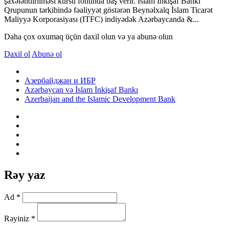
şaxələndirilməsi kursu fonunda baş verir. İslam İnkişaf Bankı
Qrupunun tərkibində fəaliyyət göstərən Beynəlxalq İslam Ticarət
Maliyyə Korporasiyası (ITFC) indiyədək Azərbaycanda &...
Daha çox oxumaq üçün daxil olun və ya abunə olun
Daxil ol
Abunə ol
Азербайджан и ИБР
Azərbaycan və İslam İnkişaf Bankı
Azerbaijan and the Islamic Development Bank
Rəy yaz
Ad *
Rəyiniz *