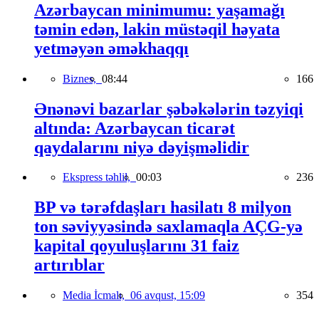
Azərbaycan minimumu: yaşamağı
təmin edən, lakin müstəqil həyata
yetməyən əməkhaqqı
Biznes,
08:44
166
Ənənəvi bazarlar şəbəkələrin təzyiqi
altında: Azərbaycan ticarət
qaydalarını niyə dəyişməlidir
Ekspress təhlil,
00:03
236
BP və tərəfdaşları hasilatı 8 milyon
ton səviyyəsində saxlamaqla AÇG-yə
kapital qoyuluşlarını 31 faiz
artırıblar
Media İcmalı,
06 avqust, 15:09
354