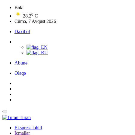
Bakı
0
28.2
C
Cümə, 7 Avqust 2026
Daxil ol
Abunə
Əlaqə
Turan
Ekspress təhlil
İcmallar