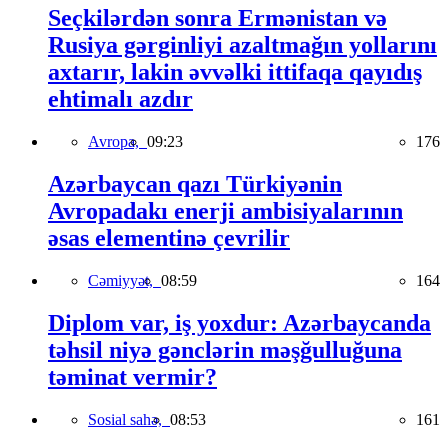
Seçkilərdən sonra Ermənistan və
Rusiya gərginliyi azaltmağın yollarını
axtarır, lakin əvvəlki ittifaqa qayıdış
ehtimalı azdır
Avropa,
09:23
176
Azərbaycan qazı Türkiyənin
Avropadakı enerji ambisiyalarının
əsas elementinə çevrilir
Cəmiyyət,
08:59
164
Diplom var, iş yoxdur: Azərbaycanda
təhsil niyə gənclərin məşğulluğuna
təminat vermir?
Sosial sahə,
08:53
161