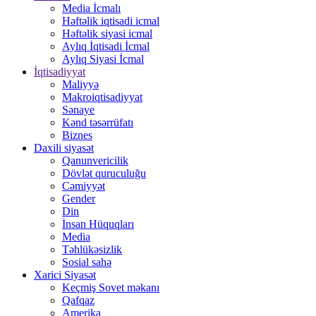
Media İcmalı
Həftəlik iqtisadi icmal
Həftəlik siyasi icmal
Aylıq İqtisadi İcmal
Aylıq Siyasi İcmal
İqtisadiyyat
Maliyyə
Makroiqtisadiyyat
Sənaye
Kənd təsərrüfatı
Biznes
Daxili siyasət
Qanunvericilik
Dövlət quruculuğu
Cəmiyyət
Gender
Din
İnsan Hüquqları
Media
Təhlükəsizlik
Sosial sahə
Xarici Siyasət
Keçmiş Sovet məkanı
Qafqaz
Amerika