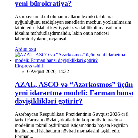
yeni bürokratiya?
Azərbaycan idxal olunan malların texniki tələblərə
uyğunluğunu təsdiqləyən sənədlərin məcburi yoxlanılmasını
tətbiq edir. İslahat keyfiyyətsiz və təhlükəli məhsulların
idxalını məhdudlaşdırmalıdır, lakin onun nəticəsi
laboratoriyaların, rəqəmsal...
Ardını oxu
Ekspress təhlil
6 Avqust 2026, 14:32
AZAL, ASCO və “Azərkosmos” üçün
yeni idarəetmə modeli: Fərman hansı
dəyişiklikləri gətirir?
Azərbaycan Respublikası Prezidentinin 6 avqust 2026-cı il
tarixli Fərmanı dövlət şirkətlərinin korporativ idarəetmə
modelinin təkmilləşdirilməsi istiqamətində həyata keçirilən
institusional islahatların növbəti mərhələsini təşkil edir.
Fərman...