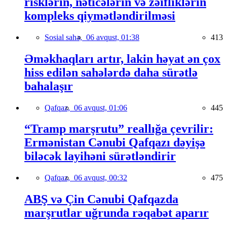
risklərin, nəticələrin və zəifliklərin
kompleks qiymətləndirilməsi
Sosial sahə,
06 avqust, 01:38
413
Əməkhaqları artır, lakin həyat ən çox
hiss edilən sahələrdə daha sürətlə
bahalaşır
Qafqaz,
06 avqust, 01:06
445
“Tramp marşrutu” reallığa çevrilir:
Ermənistan Cənubi Qafqazı dəyişə
biləcək layihəni sürətləndirir
Qafqaz,
06 avqust, 00:32
475
ABŞ və Çin Cənubi Qafqazda
marşrutlar uğrunda rəqabət aparır