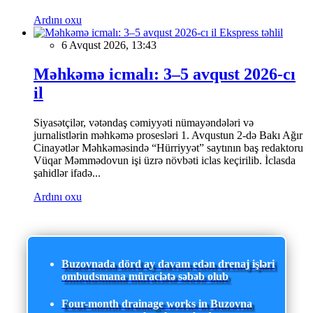
Ardını oxu
Ekspress təhlil
6 Avqust 2026, 13:43
Məhkəmə icmalı: 3–5 avqust 2026-cı
il
Siyasətçilər, vətəndaş cəmiyyəti nümayəndələri və
jurnalistlərin məhkəmə prosesləri 1. Avqustun 2-də Bakı Ağır
Cinayətlər Məhkəməsində “Hürriyyət” saytının baş redaktoru
Vüqar Məmmədovun işi üzrə növbəti iclas keçirilib. İclasda
şahidlər ifadə...
Ardını oxu
Buzovnada dörd ay davam edən drenaj işləri
ombudsmana müraciətə səbəb olub
Four-month drainage works in Buzovna