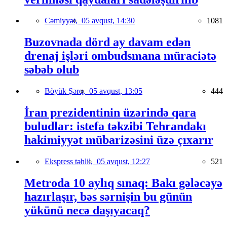
Cəmiyyət,
05 avqust, 14:30
1081
Buzovnada dörd ay davam edən
drenaj işləri ombudsmana müraciətə
səbəb olub
Böyük Şərq,
05 avqust, 13:05
444
İran prezidentinin üzərində qara
buludlar: istefa təkzibi Tehrandakı
hakimiyyət mübarizəsini üzə çıxarır
Ekspress təhlil,
05 avqust, 12:27
521
Metroda 10 aylıq sınaq: Bakı gələcəyə
hazırlaşır, bəs sərnişin bu günün
yükünü necə daşıyacaq?