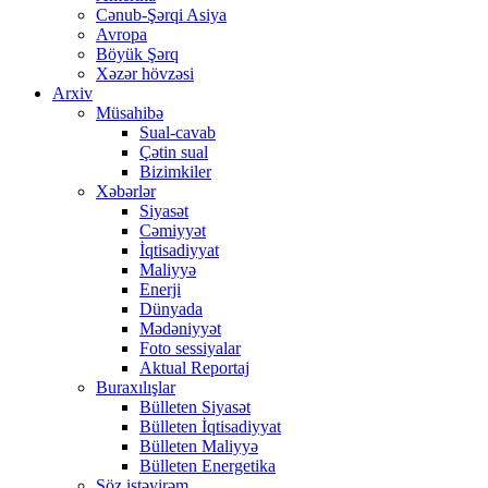
Cənub-Şərqi Asiya
Avropa
Böyük Şərq
Xəzər hövzəsi
Arxiv
Müsahibə
Sual-cavab
Çətin sual
Bizimkiler
Xəbərlər
Siyasət
Cəmiyyət
İqtisadiyyat
Maliyyə
Enerji
Dünyada
Mədəniyyət
Foto sessiyalar
Aktual Reportaj
Buraxılışlar
Bülleten Siyasət
Bülleten İqtisadiyyat
Bülleten Maliyyə
Bülleten Energetika
Söz istəyirəm