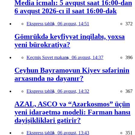
Media icmalı: 5 avqust saat 16:00-dan
6 avqust 2026-cı il saat 16:00-dək
Ekspress təhlil,
06 avqust, 14:51
372
Gömrükdə keyfiyyət inqilabı, yoxsa
yeni bürokratiya?
Keçmiş Sovet məkanı,
06 avqust, 14:37
396
Ceyhun Bayramovun Kiyev səfərinin
arxasında nə dayanır?
Ekspress təhlil,
06 avqust, 14:32
367
AZAL, ASCO və “Azərkosmos” üçün
yeni idarəetmə modeli: Fərman hansı
dəyişiklikləri gətirir?
Ekspress təhlil,
06 avqust, 13:43
351