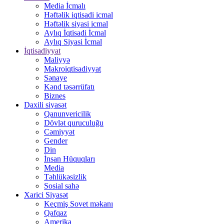
Media İcmalı
Həftəlik iqtisadi icmal
Həftəlik siyasi icmal
Aylıq İqtisadi İcmal
Aylıq Siyasi İcmal
İqtisadiyyat
Maliyyə
Makroiqtisadiyyat
Sənaye
Kənd təsərrüfatı
Biznes
Daxili siyasət
Qanunvericilik
Dövlət quruculuğu
Cəmiyyət
Gender
Din
İnsan Hüquqları
Media
Təhlükəsizlik
Sosial sahə
Xarici Siyasət
Keçmiş Sovet məkanı
Qafqaz
Amerika