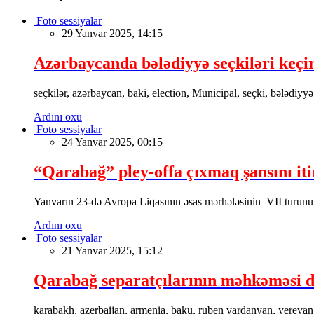
Foto sessiyalar
29 Yanvar 2025, 14:15
Azərbaycanda bələdiyyə seçkiləri keçir
seçkilər, azərbaycan, baki, election, Municipal, seçki, bələdiyyə
Ardını oxu
Foto sessiyalar
24 Yanvar 2025, 00:15
“Qarabağ” pley-offa çıxmaq şansını iti
Yanvarın 23-də Avropa Liqasının əsas mərhələsinin VII turu
Ardını oxu
Foto sessiyalar
21 Yanvar 2025, 15:12
Qarabağ separatçılarının məhkəməsi 
karabakh, azerbaijan, armenia, baku, ruben vardanyan, yerevan