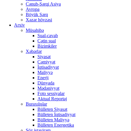
Cənub-Şərqi Asiya
Avropa
Böyük Şərq
Xəzər hövzəsi
Arxiv
Müsahibə
Sual-cavab
Çətin sual
Bizimkiler
Xəbərlər
Siyasət
Cəmiyyət
İqtisadiyyat
Maliyyə
Enerji
Dünyada
Mədəniyyət
Foto sessiyalar
Aktual Reportaj
Buraxılışlar
Bülleten Siyasət
Bülleten İqtisadiyyat
Bülleten Maliyyə
Bülleten Energetika
Söz istəyirəm