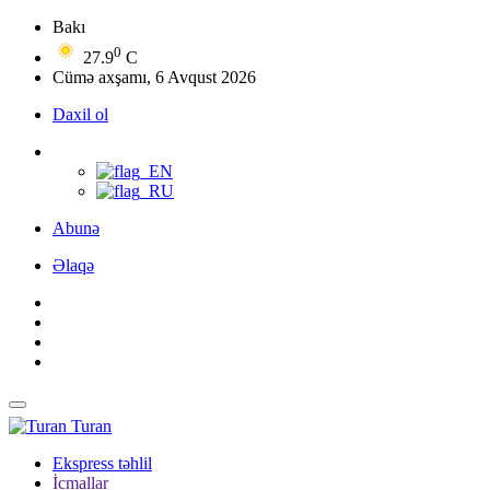
Bakı
0
27.9
C
Cümə axşamı, 6 Avqust 2026
Daxil ol
Abunə
Əlaqə
Turan
Ekspress təhlil
İcmallar