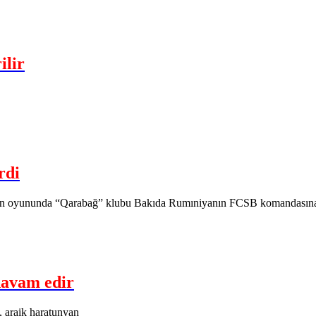
ilir
rdi
nun oyununda “Qarabağ” klubu Bakıda Rumıniyanın FCSB komandasına 
davam edir
, araik haratunyan