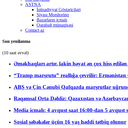
ASTNA
İqtisadiyyat Göstəriciləri
Siyası Monitorinq
Bazarların icmalı
Qarabağ münaqişəsi
Contact az
Son yenilənmə
(10 saat əvvəl)
Əməkhaqları artır, lakin həyat ən çox hiss edilən
“Tramp marşrutu” reallığa çevrilir: Ermənistan C
ABŞ və Çin Cənubi Qafqazda marşrutlar uğrund
Rəqəmsal Orta Dəhliz: Qazaxıstan və Azərbaycan Xə
Media icmalı: 4 avqust saat 16:00-dan 5 avqust 
Sosial şəbəkələr üçün 16 yaş həddi tətbiq olunur