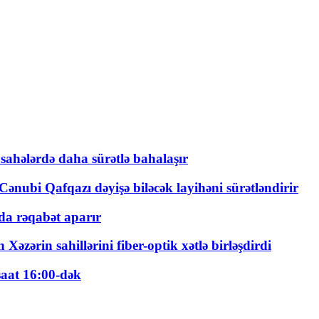
 sahələrdə daha sürətlə bahalaşır
ənubi Qafqazı dəyişə biləcək layihəni sürətləndirir
a rəqabət aparır
zərin sahillərini fiber-optik xətlə birləşdirdi
saat 16:00-dək