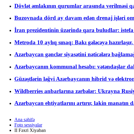
Dövlət əmlakının qurumlar arasında verilməsi qay
Buzovnada dörd ay davam edən drenaj işləri o
İran prezidentinin üzərində qara buludlar: istef
Metroda 10 aylıq sınaq: Bakı gələcəyə hazırlaşı
Azərbaycan gənclər siyasətini nəticələrə bağlamağ
Azərbaycanın kommunal hesabı: vətəndaşlar daha ç
Güzəştlərin ləğvi Azərbaycanın hibrid və elektro
Wildberries anbarlarına zərbələr: Ukrayna Rusiya
Azərbaycan ehtiyatlarını artırır, lakin manatın da
Ana səhifə
Foto sessiyalar
II Fəxri Xiyaban