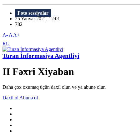
Foto sessiyalar
25 Yanvar 2021, 12:01
782
A-
A
A+
RU
Turan İnformasiya Agentliyi
II Fəxri Xiyaban
Daha çox oxumaq üçün daxil olun və ya abunə olun
Daxil ol
Abunə ol