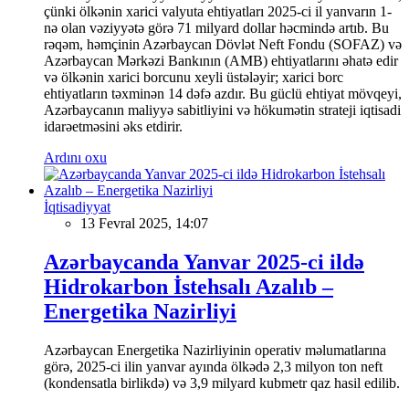
çünki ölkənin xarici valyuta ehtiyatları 2025-ci il yanvarın 1-
nə olan vəziyyətə görə 71 milyard dollar həcmində artıb. Bu
rəqəm, həmçinin Azərbaycan Dövlət Neft Fondu (SOFAZ) və
Azərbaycan Mərkəzi Bankının (AMB) ehtiyatlarını əhatə edir
və ölkənin xarici borcunu xeyli üstələyir; xarici borc
ehtiyatların təxminən 14 dəfə azdır. Bu güclü ehtiyat mövqeyi,
Azərbaycanın maliyyə sabitliyini və hökumətin strateji iqtisadi
idarəetməsini əks etdirir.
Ardını oxu
İqtisadiyyat
13 Fevral 2025, 14:07
Azərbaycanda Yanvar 2025-ci ildə
Hidrokarbon İstehsalı Azalıb –
Energetika Nazirliyi
Azərbaycan Energetika Nazirliyinin operativ məlumatlarına
görə, 2025-ci ilin yanvar ayında ölkədə 2,3 milyon ton neft
(kondensatla birlikdə) və 3,9 milyard kubmetr qaz hasil edilib.