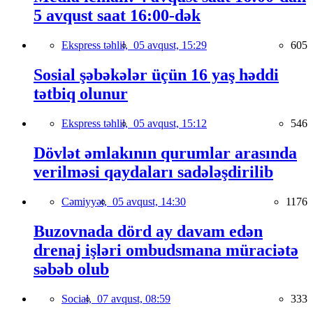
5 avqust saat 16:00-dək
Ekspress təhlil,
05 avqust, 15:29
605
Sosial şəbəkələr üçün 16 yaş həddi
tətbiq olunur
Ekspress təhlil,
05 avqust, 15:12
546
Dövlət əmlakının qurumlar arasında
verilməsi qaydaları sadələşdirilib
Cəmiyyət,
05 avqust, 14:30
1176
Buzovnada dörd ay davam edən
drenaj işləri ombudsmana müraciətə
səbəb olub
Social,
07 avqust, 08:59
333