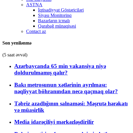
ASTNA
İqtisadiyyat Göstəriciləri
Siyası Monitorinq
Bazarların icmalı
Qarabağ münaqişəsi
Contact az
Son yenilənmə
(5 saat əvvəl)
Azərbaycanda 65 min vakansiya niyə
doldurulmamış qalır?
Bakı metrosunun xətlərinin ayrılması:
nəqliyyat böhranından necə qaçmaq olar?
Təbriz azadlığının salnaməsi: Məşrutə hərəkatı
və müasirlik
Media idarəçiliyi mərkəzləşdirilir