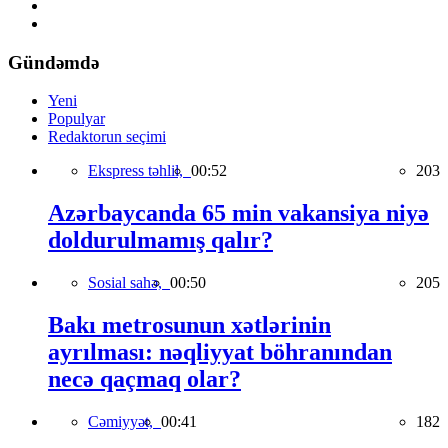
Gündəmdə
Yeni
Populyar
Redaktorun seçimi
Ekspress təhlil,
00:52
203
Azərbaycanda 65 min vakansiya niyə
doldurulmamış qalır?
Sosial sahə,
00:50
205
Bakı metrosunun xətlərinin
ayrılması: nəqliyyat böhranından
necə qaçmaq olar?
Cəmiyyət,
00:41
182