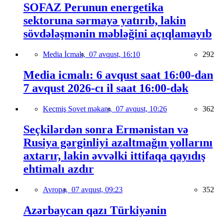
SOFAZ Perunun energetika
sektoruna sərmayə yatırıb, lakin
sövdələşmənin məbləğini açıqlamayıb
Media İcmalı,
07 avqust, 16:10
292
Media icmalı: 6 avqust saat 16:00-dan
7 avqust 2026-cı il saat 16:00-dək
Keçmiş Sovet məkanı,
07 avqust, 10:26
362
Seçkilərdən sonra Ermənistan və
Rusiya gərginliyi azaltmağın yollarını
axtarır, lakin əvvəlki ittifaqa qayıdış
ehtimalı azdır
Avropa,
07 avqust, 09:23
352
Azərbaycan qazı Türkiyənin