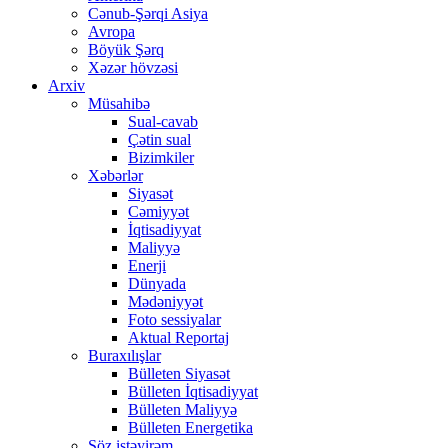
Cənub-Şərqi Asiya
Avropa
Böyük Şərq
Xəzər hövzəsi
Arxiv
Müsahibə
Sual-cavab
Çətin sual
Bizimkiler
Xəbərlər
Siyasət
Cəmiyyət
İqtisadiyyat
Maliyyə
Enerji
Dünyada
Mədəniyyət
Foto sessiyalar
Aktual Reportaj
Buraxılışlar
Bülleten Siyasət
Bülleten İqtisadiyyat
Bülleten Maliyyə
Bülleten Energetika
Söz istəyirəm