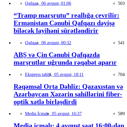
Qafqaz,
06 avqust, 01:06
503
“Tramp marşrutu” reallığa çevrilir:
Ermənistan Cənubi Qafqazı dəyişə
biləcək layihəni sürətləndirir
Qafqaz,
06 avqust, 00:32
541
ABŞ və Çin Cənubi Qafqazda
marşrutlar uğrunda rəqabət aparır
Ekspress təhlil,
05 avqust, 18:11
704
Rəqəmsal Orta Dəhliz: Qazaxıstan və
Azərbaycan Xəzərin sahillərini fiber-
optik xətlə birləşdirdi
Media İcmalı,
05 avqust, 16:37
589
Media icmalı: 4 avqust saat 16:00-dan