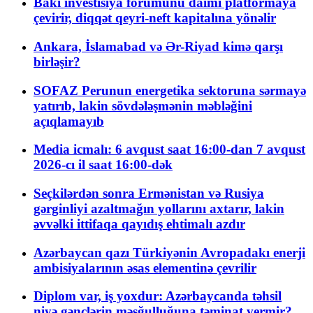
Bakı investisiya forumunu daimi platformaya
çevirir, diqqət qeyri-neft kapitalına yönəlir
Ankara, İslamabad və Ər-Riyad kimə qarşı
birləşir?
SOFAZ Perunun energetika sektoruna sərmayə
yatırıb, lakin sövdələşmənin məbləğini
açıqlamayıb
Media icmalı: 6 avqust saat 16:00-dan 7 avqust
2026-cı il saat 16:00-dək
Seçkilərdən sonra Ermənistan və Rusiya
gərginliyi azaltmağın yollarını axtarır, lakin
əvvəlki ittifaqa qayıdış ehtimalı azdır
Azərbaycan qazı Türkiyənin Avropadakı enerji
ambisiyalarının əsas elementinə çevrilir
Diplom var, iş yoxdur: Azərbaycanda təhsil
niyə gənclərin məşğulluğuna təminat vermir?