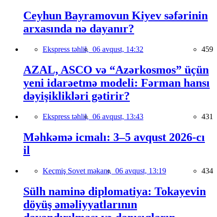
Ceyhun Bayramovun Kiyev səfərinin
arxasında nə dayanır?
Ekspress təhlil,
06 avqust, 14:32
459
AZAL, ASCO və “Azərkosmos” üçün
yeni idarəetmə modeli: Fərman hansı
dəyişiklikləri gətirir?
Ekspress təhlil,
06 avqust, 13:43
431
Məhkəmə icmalı: 3–5 avqust 2026-cı
il
Keçmiş Sovet məkanı,
06 avqust, 13:19
434
Sülh naminə diplomatiya: Tokayevin
döyüş əməliyyatlarının