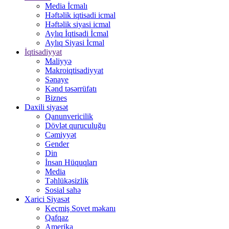
Media İcmalı
Həftəlik iqtisadi icmal
Həftəlik siyasi icmal
Aylıq İqtisadi İcmal
Aylıq Siyasi İcmal
İqtisadiyyat
Maliyyə
Makroiqtisadiyyat
Sənaye
Kənd təsərrüfatı
Biznes
Daxili siyasət
Qanunvericilik
Dövlət quruculuğu
Cəmiyyət
Gender
Din
İnsan Hüquqları
Media
Təhlükəsizlik
Sosial sahə
Xarici Siyasət
Keçmiş Sovet məkanı
Qafqaz
Amerika