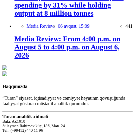
spending by 31% while holding
output at 8 million tonnes
Media Review,
06 avqust, 15:09
441
Media Review: From 4:00 p.m. on
August 5 to 4:00 p.m. on August 6,
2026
Haqqımızda
“Turan” siyasət, iqtisadiyyat və cəmiyyət həyatının qovuşuğunda
fəaliyyət göstərən müstəqil analitik qurumdur.
Turan analitik xidməti
Bakı, AZ1010
Süleyman Rəhimov küç.,186, Mən. 24
Tel.: (+99412) 440 11 96