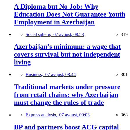
A Diploma but No Job: Why
Education Does Not Guarantee Youth
Employment in Azerbaijan
Social sphere,
07 avqust, 08:53
319
Azerbaijan’s minimum: a wage that
covers survival but not independent
living
Business,
07 avqust, 08:44
301
Traditional markets under pressure
from retail chains: why Azerbaijan
must change the rules of trade
Express analysis,
07 avqust, 00:03
368
BP and partners boost ACG capital