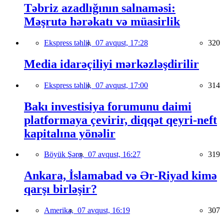
Təbriz azadlığının salnaməsi:
Məşrutə hərəkatı və müasirlik
Ekspress təhlil,
07 avqust, 17:28
320
Media idarəçiliyi mərkəzləşdirilir
Ekspress təhlil,
07 avqust, 17:00
314
Bakı investisiya forumunu daimi
platformaya çevirir, diqqət qeyri-neft
kapitalına yönəlir
Böyük Şərq,
07 avqust, 16:27
319
Ankara, İslamabad və Ər-Riyad kimə
qarşı birləşir?
Amerika,
07 avqust, 16:19
307