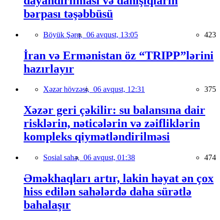
dayandırılması və danışıqların
bərpası təşəbbüsü
Böyük Şərq,
06 avqust, 13:05
423
İran və Ermənistan öz “TRIPP”lərini
hazırlayır
Xəzər hövzəsi,
06 avqust, 12:31
375
Xəzər geri çəkilir: su balansına dair
risklərin, nəticələrin və zəifliklərin
kompleks qiymətləndirilməsi
Sosial sahə,
06 avqust, 01:38
474
Əməkhaqları artır, lakin həyat ən çox
hiss edilən sahələrdə daha sürətlə
bahalaşır