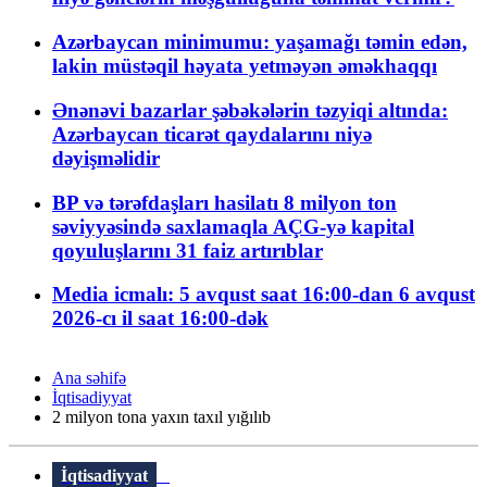
Azərbaycan minimumu: yaşamağı təmin edən,
lakin müstəqil həyata yetməyən əməkhaqqı
Ənənəvi bazarlar şəbəkələrin təzyiqi altında:
Azərbaycan ticarət qaydalarını niyə
dəyişməlidir
BP və tərəfdaşları hasilatı 8 milyon ton
səviyyəsində saxlamaqla AÇG-yə kapital
qoyuluşlarını 31 faiz artırıblar
Media icmalı: 5 avqust saat 16:00-dan 6 avqust
2026-cı il saat 16:00-dək
Ana səhifə
İqtisadiyyat
2 milyon tona yaxın taxıl yığılıb
İqtisadiyyat