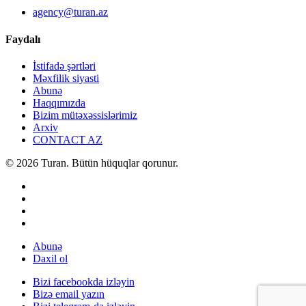
agency@turan.az
Faydalı
İstifadə şərtləri
Məxfilik siyasti
Abunə
Haqqımızda
Bizim mütəxəssislərimiz
Arxiv
CONTACT AZ
© 2026 Turan. Bütün hüquqlar qorunur.
Abunə
Daxil ol
Bizi facebookda izləyin
Bizə email yazın