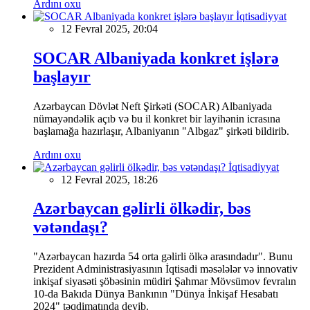
Ardını oxu
İqtisadiyyat
12 Fevral 2025, 20:04
SOCAR Albaniyada konkret işlərə
başlayır
Azərbaycan Dövlət Neft Şirkəti (SOCAR) Albaniyada
nümayəndəlik açıb və bu il konkret bir layihənin icrasına
başlamağa hazırlaşır, Albaniyanın "Albgaz" şirkəti bildirib.
Ardını oxu
İqtisadiyyat
12 Fevral 2025, 18:26
Azərbaycan gəlirli ölkədir, bəs
vətəndaşı?
"Azərbaycan hazırda 54 orta gəlirli ölkə arasındadır". Bunu
Prezident Administrasiyasının İqtisadi məsələlər və innovativ
inkişaf siyasəti şöbəsinin müdiri Şahmar Mövsümov fevralın
10-da Bakıda Dünya Bankının "Dünya İnkişaf Hesabatı
2024" təqdimatında deyib.