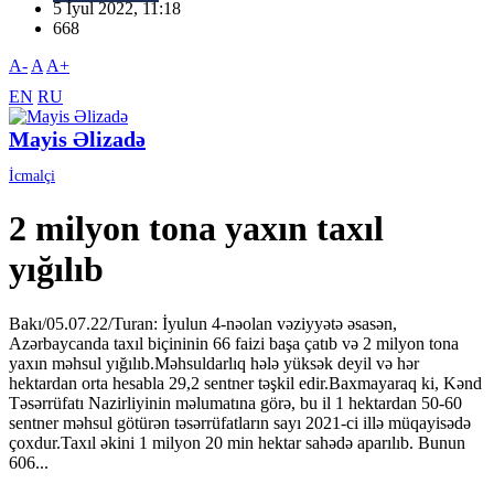
5 İyul 2022, 11:18
668
A-
A
A+
EN
RU
Mayis Əlizadə
İcmalçi
2 milyon tona yaxın taxıl
yığılıb
Bakı/05.07.22/Turan: İyulun 4-nəolan vəziyyətə əsasən,
Azərbaycanda taxıl biçininin 66 faizi başa çatıb və 2 milyon tona
yaxın məhsul yığılıb.Məhsuldarlıq hələ yüksək deyil və hər
hektardan orta hesabla 29,2 sentner təşkil edir.Baxmayaraq ki, Kənd
Təsərrüfatı Nazirliyinin məlumatına görə, bu il 1 hektardan 50-60
sentner məhsul götürən təsərrüfatların sayı 2021-ci illə müqayisədə
çoxdur.Taxıl əkini 1 milyon 20 min hektar sahədə aparılıb. Bunun
606...