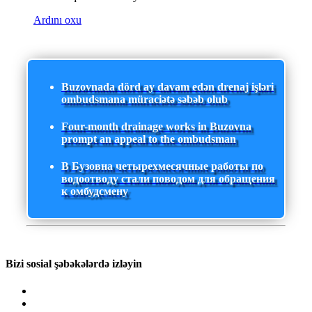
Ardını oxu
Buzovnada dörd ay davam edən drenaj işləri
ombudsmana müraciətə səbəb olub
Four-month drainage works in Buzovna
prompt an appeal to the ombudsman
В Бузовна четырехмесячные работы по
водоотводу стали поводом для обращения
к омбудсмену
Bizi sosial şəbəkələrdə izləyin