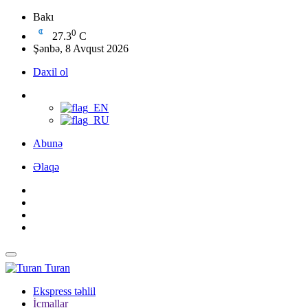
Bakı
0
27.3
C
Şənbə, 8 Avqust 2026
Daxil ol
Abunə
Əlaqə
Turan
Ekspress təhlil
İcmallar