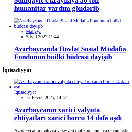
Sumqayıt Ukraynaya 50 ton
humanitar yardım göndərib
Maliyyə
5 İyul 2022 11:44
Azərbaycanda Dövlət Sosial Müdafiə
Fondunun builki büdcəsi dəyişib
İqtisadiyyat
İqtisadiyyat
13 Fevral 2025, 14:47
Azərbaycanın xarici valyuta
ehtiyatları xarici borcu 14 dəfə aşdı
Azərbaycanın maliyyə vəziyyəti möhkəmlənməyə davam edir,