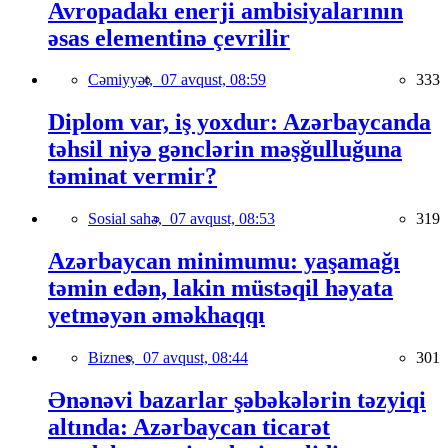
Avropadakı enerji ambisiyalarının
əsas elementinə çevrilir
Cəmiyyət,
07 avqust, 08:59
333
Diplom var, iş yoxdur: Azərbaycanda
təhsil niyə gənclərin məşğulluğuna
təminat vermir?
Sosial sahə,
07 avqust, 08:53
319
Azərbaycan minimumu: yaşamağı
təmin edən, lakin müstəqil həyata
yetməyən əməkhaqqı
Biznes,
07 avqust, 08:44
301
Ənənəvi bazarlar şəbəkələrin təzyiqi
altında: Azərbaycan ticarət