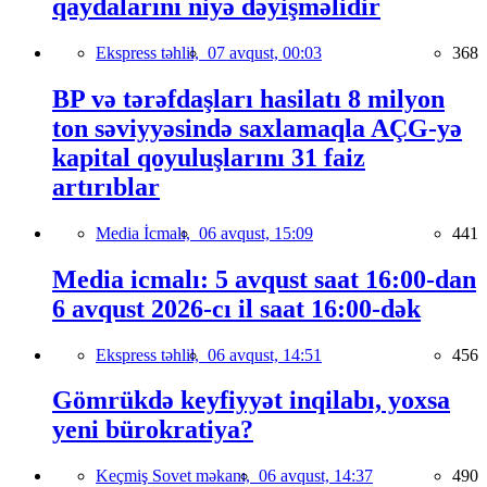
qaydalarını niyə dəyişməlidir
Ekspress təhlil,
07 avqust, 00:03
368
BP və tərəfdaşları hasilatı 8 milyon
ton səviyyəsində saxlamaqla AÇG-yə
kapital qoyuluşlarını 31 faiz
artırıblar
Media İcmalı,
06 avqust, 15:09
441
Media icmalı: 5 avqust saat 16:00-dan
6 avqust 2026-cı il saat 16:00-dək
Ekspress təhlil,
06 avqust, 14:51
456
Gömrükdə keyfiyyət inqilabı, yoxsa
yeni bürokratiya?
Keçmiş Sovet məkanı,
06 avqust, 14:37
490