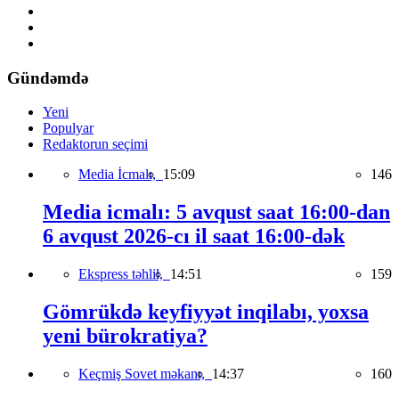
Gündəmdə
Yeni
Populyar
Redaktorun seçimi
Media İcmalı,
15:09
146
Media icmalı: 5 avqust saat 16:00-dan
6 avqust 2026-cı il saat 16:00-dək
Ekspress təhlil,
14:51
159
Gömrükdə keyfiyyət inqilabı, yoxsa
yeni bürokratiya?
Keçmiş Sovet məkanı,
14:37
160