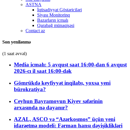
ASTNA
İqtisadiyyat Göstəriciləri
Siyası Monitorinq
Bazarların icmalı
Qarabağ münaqişəsi
Contact az
Son yenilənmə
(1 saat əvvəl)
Media icmalı: 5 avqust saat 16:00-dan 6 avqust
2026-cı il saat 16:00-dək
Gömrükdə keyfiyyət inqilabı, yoxsa yeni
bürokratiya?
Ceyhun Bayramovun Kiyev səfərinin
arxasında nə dayanır?
AZAL, ASCO və “Azərkosmos” üçün yeni
idarəetmə modeli: Fərman hansı dəyişiklikləri