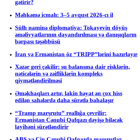
gətirir?
Məhkəmə icmalı: 3–5 avqust 2026-cı il
Sülh naminə diplomatiya: Tokayevin döyüş
əməliyyatlarının dayandırılması və danışıqların
bərpası təşəbbüsü
İran və Ermənistan öz “TRIPP”lərini hazırlayır
Xəzər geri çəkilir: su balansına dair risklərin,
nəticələrin və zəifliklərin kompleks
qiymətləndirilməsi
Əməkhaqları artır, lakin həyat ən çox hiss
edilən sahələrdə daha sürətlə bahalaşır
“Tramp marşrutu” reallığa çevrilir:
Ermənistan Cənubi Qafqazı dəyişə biləcək
layihəni sürətləndirir
ABŞ və Çin Cənubi Qafqazda marşrutlar