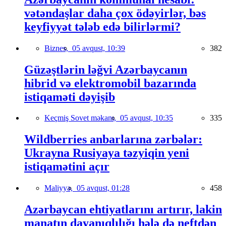
vətəndaşlar daha çox ödəyirlər, bəs
keyfiyyət tələb edə bilirlərmi?
Biznes,
05 avqust, 10:39
382
Güzəştlərin ləğvi Azərbaycanın
hibrid və elektromobil bazarında
istiqaməti dəyişib
Keçmiş Sovet məkanı,
05 avqust, 10:35
335
Wildberries anbarlarına zərbələr:
Ukrayna Rusiyaya təzyiqin yeni
istiqamətini açır
Maliyyə,
05 avqust, 01:28
458
Azərbaycan ehtiyatlarını artırır, lakin
manatın dayanıqlılığı hələ də neftdən