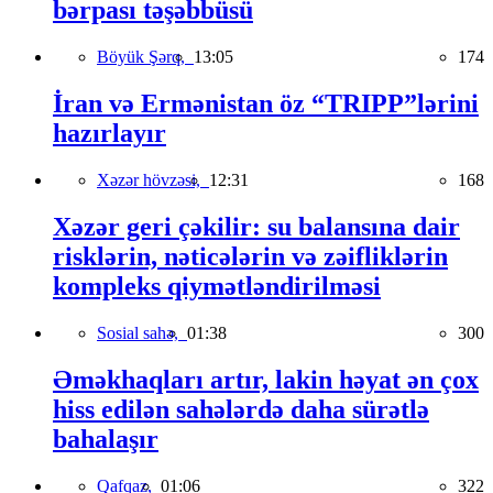
bərpası təşəbbüsü
Böyük Şərq,
13:05
174
İran və Ermənistan öz “TRIPP”lərini
hazırlayır
Xəzər hövzəsi,
12:31
168
Xəzər geri çəkilir: su balansına dair
risklərin, nəticələrin və zəifliklərin
kompleks qiymətləndirilməsi
Sosial sahə,
01:38
300
Əməkhaqları artır, lakin həyat ən çox
hiss edilən sahələrdə daha sürətlə
bahalaşır
Qafqaz,
01:06
322