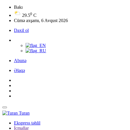
Bakı
0
29.5
C
Cümə axşamı, 6 Avqust 2026
Daxil ol
Abunə
Əlaqə
Turan
Ekspress təhlil
İcmallar