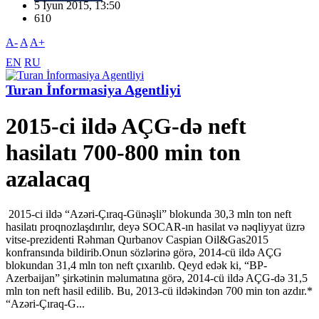
5 İyun 2015, 13:50
610
A-
A
A+
EN
RU
Turan İnformasiya Agentliyi
2015-ci ildə AÇG-də neft
hasilatı 700-800 min ton
azalacaq
2015-ci ildə “Azəri-Çıraq-Günəşli” blokunda 30,3 mln ton neft
hasilatı proqnozlaşdırılır, deyə SOCAR-ın hasilat və nəqliyyat üzrə
vitse-prezidenti Rəhman Qurbanov Caspian Oil&Gas2015
konfransında bildirib.Onun sözlərinə görə, 2014-cü ildə AÇG
blokundan 31,4 mln ton neft çıxarılıb. Qeyd edək ki, “ВР-
Azerbaijan” şirkətinin məlumatına görə, 2014-cü ildə AÇG-də 31,5
mln ton neft hasil edilib. Bu, 2013-cü ildəkindən 700 min ton azdır.*
“Azəri-Çıraq-G...