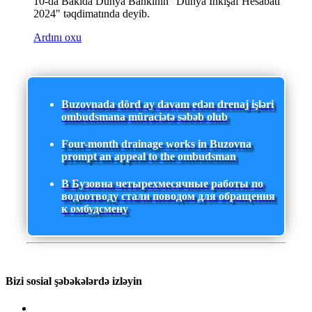
10-da Bakıda Dünya Bankının "Dünya İnkişaf Hesabatı
2024" təqdimatında deyib.
Ardını oxu
Buzovnada dörd ay davam edən drenaj işləri
ombudsmana müraciətə səbəb olub
Four-month drainage works in Buzovna
prompt an appeal to the ombudsman
В Бузовна четырехмесячные работы по
водоотводу стали поводом для обращения
к омбудсмену
Bizi sosial şəbəkələrdə izləyin