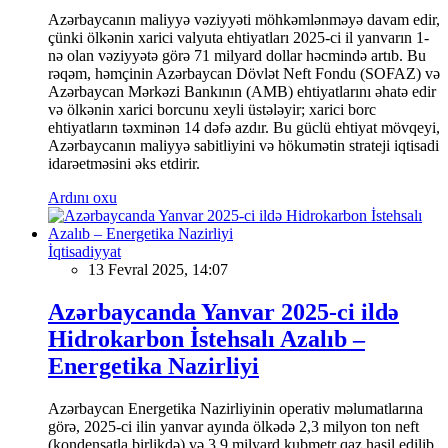
Azərbaycanın maliyyə vəziyyəti möhkəmlənməyə davam edir,
çünki ölkənin xarici valyuta ehtiyatları 2025-ci il yanvarın 1-
nə olan vəziyyətə görə 71 milyard dollar həcmində artıb. Bu
rəqəm, həmçinin Azərbaycan Dövlət Neft Fondu (SOFAZ) və
Azərbaycan Mərkəzi Bankının (AMB) ehtiyatlarını əhatə edir
və ölkənin xarici borcunu xeyli üstələyir; xarici borc
ehtiyatların təxminən 14 dəfə azdır. Bu güclü ehtiyat mövqeyi,
Azərbaycanın maliyyə sabitliyini və hökumətin strateji iqtisadi
idarəetməsini əks etdirir.
Ardını oxu
İqtisadiyyat
13 Fevral 2025, 14:07
Azərbaycanda Yanvar 2025-ci ildə
Hidrokarbon İstehsalı Azalıb –
Energetika Nazirliyi
Azərbaycan Energetika Nazirliyinin operativ məlumatlarına
görə, 2025-ci ilin yanvar ayında ölkədə 2,3 milyon ton neft
(kondensatla birlikdə) və 3,9 milyard kubmetr qaz hasil edilib.