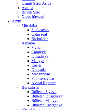
Cənub-Şərqi Asiya
Avropa
Böyük Şərq
Xəzər hövzəsi
Arxiv
Müsahibə
Sual-cavab
Çətin sual
Bizimkiler
Xəbərlər
Siyasət
Cəmiyyət
İqtisadiyyat
Maliyyə
Enerji
Dünyada
Mədəniyyət
Foto sessiyalar
Aktual Reportaj
Buraxılışlar
Bülleten Siyasət
Bülleten İqtisadiyyat
Bülleten Maliyyə
Bülleten Energetika
Söz istəyirəm