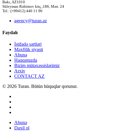
Bakı, AZ1010
Süleyman Rəhimov küç.,186, Mən. 24
Tel.: (+99412) 440 11 96
agency@turan.az
Faydalı
İstifadə şərtləri
Məxfilik siyasti
Abunə
Haqqımızda
Bizim mütəxəssislərimiz
Arxiv
CONTACT AZ
© 2026 Turan. Bütün hüquqlar qorunur.
Abunə
Daxil ol