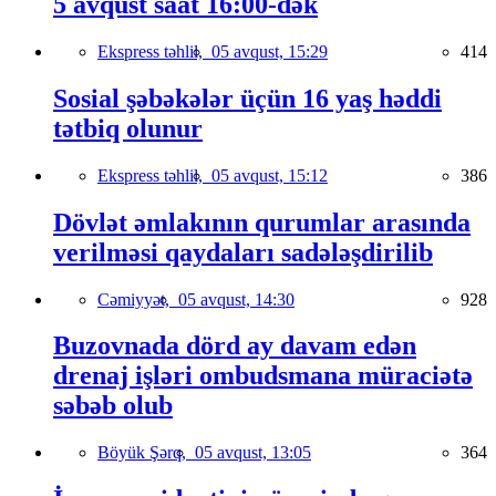
5 avqust saat 16:00-dək
Ekspress təhlil,
05 avqust, 15:29
414
Sosial şəbəkələr üçün 16 yaş həddi
tətbiq olunur
Ekspress təhlil,
05 avqust, 15:12
386
Dövlət əmlakının qurumlar arasında
verilməsi qaydaları sadələşdirilib
Cəmiyyət,
05 avqust, 14:30
928
Buzovnada dörd ay davam edən
drenaj işləri ombudsmana müraciətə
səbəb olub
Böyük Şərq,
05 avqust, 13:05
364