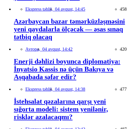
Ekspress təhlil,
04 avqust, 14:45
458
Azərbaycan bazar təmərküzləşməsini
yeni qaydalarla ölçəcək — əsas sınaq
tətbiq olacaq
Avropa,
04 avqust, 14:42
420
Enerji dəhlizi boyunca diplomatiya:
İnyatsio Kassis nə üçün Bakıya və
Aşqabada səfər edir?
Ekspress təhlil,
04 avqust, 14:38
477
İstehsalat qəzalarına qarşı yeni
sığorta modeli: sistem yenilənir,
risklər azalacaqmı?