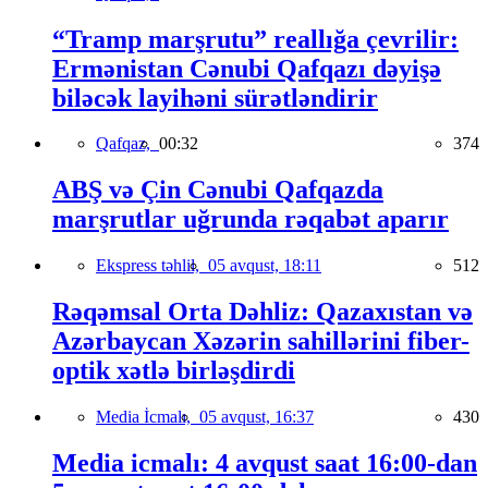
“Tramp marşrutu” reallığa çevrilir:
Ermənistan Cənubi Qafqazı dəyişə
biləcək layihəni sürətləndirir
Qafqaz,
00:32
374
ABŞ və Çin Cənubi Qafqazda
marşrutlar uğrunda rəqabət aparır
Ekspress təhlil,
05 avqust, 18:11
512
Rəqəmsal Orta Dəhliz: Qazaxıstan və
Azərbaycan Xəzərin sahillərini fiber-
optik xətlə birləşdirdi
Media İcmalı,
05 avqust, 16:37
430
Media icmalı: 4 avqust saat 16:00-dan