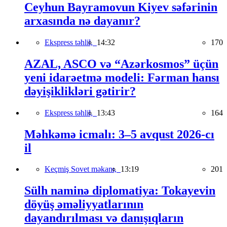
Ceyhun Bayramovun Kiyev səfərinin
arxasında nə dayanır?
Ekspress təhlil,
14:32
170
AZAL, ASCO və “Azərkosmos” üçün
yeni idarəetmə modeli: Fərman hansı
dəyişiklikləri gətirir?
Ekspress təhlil,
13:43
164
Məhkəmə icmalı: 3–5 avqust 2026-cı
il
Keçmiş Sovet məkanı,
13:19
201
Sülh naminə diplomatiya: Tokayevin
döyüş əməliyyatlarının
dayandırılması və danışıqların