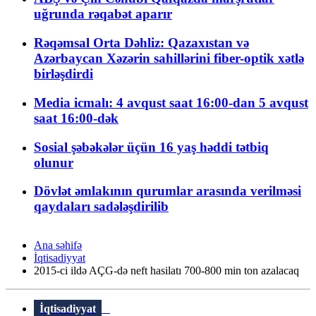
uğrunda rəqabət aparır
Rəqəmsal Orta Dəhliz: Qazaxıstan və
Azərbaycan Xəzərin sahillərini fiber-optik xətlə
birləşdirdi
Media icmalı: 4 avqust saat 16:00-dan 5 avqust
saat 16:00-dək
Sosial şəbəkələr üçün 16 yaş həddi tətbiq
olunur
Dövlət əmlakının qurumlar arasında verilməsi
qaydaları sadələşdirilib
Ana səhifə
İqtisadiyyat
2015-ci ildə AÇG-də neft hasilatı 700-800 min ton azalacaq
İqtisadiyyat