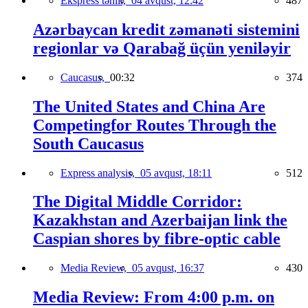
Ekspress təhlil,
04 avqust, 12:42
487
Azərbaycan kredit zəmanəti sistemini
regionlar və Qarabağ üçün yeniləyir
Caucasus,
00:32
374
The United States and China Are
Competingfor Routes Through the
South Caucasus
Express analysis,
05 avqust, 18:11
512
The Digital Middle Corridor:
Kazakhstan and Azerbaijan link the
Caspian shores by fibre-optic cable
Media Review,
05 avqust, 16:37
430
Media Review: From 4:00 p.m. on