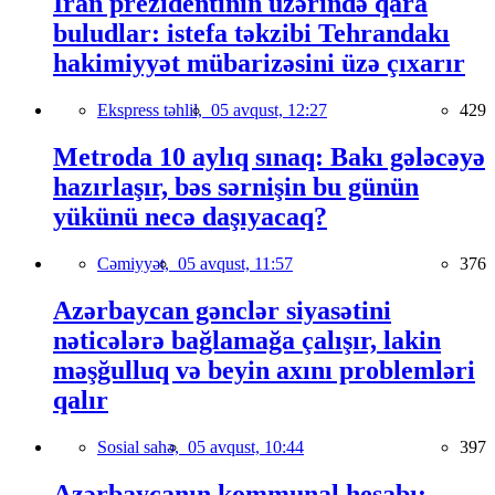
İran prezidentinin üzərində qara
buludlar: istefa təkzibi Tehrandakı
hakimiyyət mübarizəsini üzə çıxarır
Ekspress təhlil,
05 avqust, 12:27
429
Metroda 10 aylıq sınaq: Bakı gələcəyə
hazırlaşır, bəs sərnişin bu günün
yükünü necə daşıyacaq?
Cəmiyyət,
05 avqust, 11:57
376
Azərbaycan gənclər siyasətini
nəticələrə bağlamağa çalışır, lakin
məşğulluq və beyin axını problemləri
qalır
Sosial sahə,
05 avqust, 10:44
397
Azərbaycanın kommunal hesabı: