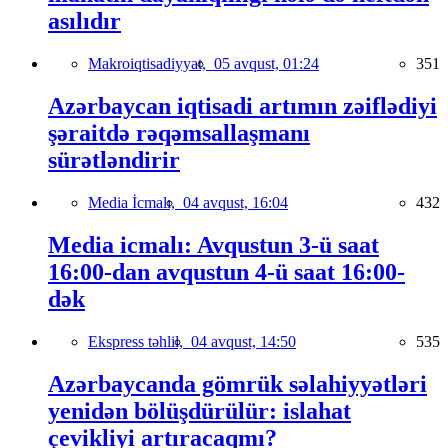
asılıdır
Makroiqtisadiyyat,
05 avqust, 01:24
351
Azərbaycan iqtisadi artımın zəiflədiyi
şəraitdə rəqəmsallaşmanı
sürətləndirir
Media İcmalı,
04 avqust, 16:04
432
Media icmalı: Avqustun 3-ü saat
16:00-dan avqustun 4-ü saat 16:00-
dək
Ekspress təhlil,
04 avqust, 14:50
535
Azərbaycanda gömrük səlahiyyətləri
yenidən bölüşdürülür: islahat
çevikliyi artıracaqmı?