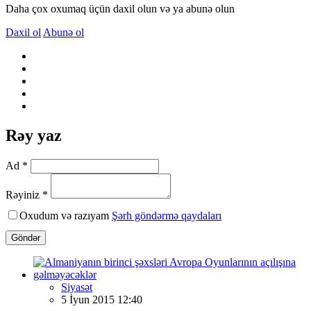
Daha çox oxumaq üçün daxil olun və ya abunə olun
Daxil ol
Abunə ol
Rəy yaz
Ad *
Rəyiniz *
Oxudum və razıyam
Şərh göndərmə qaydaları
Göndər
Siyasət
5 İyun 2015 12:40