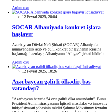
Ardını oxu
İqtisadiyyat
12 Fevral 2025, 20:04
SOCAR Albaniyada konkret işlərə
başlayır
Azərbaycan Dövlət Neft Şirkəti (SOCAR) Albaniyada
nümayəndəlik açıb və bu il konkret bir layihənin icrasına
başlamağa hazırlaşır, Albaniyanın "Albgaz" şirkəti bildirib.
Ardını oxu
İqtisadiyyat
12 Fevral 2025, 18:26
Azərbaycan gəlirli ölkədir, bəs
vətəndaşı?
"Azərbaycan hazırda 54 orta gəlirli ölkə arasındadır". Bunu
Prezident Administrasiyasının İqtisadi məsələlər və innovativ
inkişaf siyasəti şöbəsinin müdiri Şahmar Mövsümov fevralın