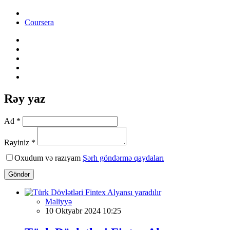
Coursera
Rəy yaz
Ad *
Rəyiniz *
Oxudum və razıyam
Şərh göndərmə qaydaları
Göndər
Maliyyə
10 Oktyabr 2024 10:25