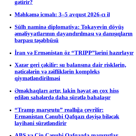
gətirir?
Məhkəmə icmalı: 3–5 avqust 2026-cı il
Sülh naminə diplomatiya: Tokayevin döyüş
əməliyyatlarının dayandırılması və danışıqların
bərpası təşəbbüsü
İran və Ermənistan öz “TRIPP”lərini hazırlayır
Xəzər geri çəkilir: su balansına dair risklərin,
nəticələrin və zəifliklərin kompleks
qiymətləndirilməsi
Əməkhaqları artır, lakin həyat ən çox hiss
edilən sahələrdə daha sürətlə bahalaşır
“Tramp marşrutu” reallığa çevrilir:
Ermənistan Cənubi Qafqazı dəyişə biləcək
layihəni sürətləndirir
ABŞ və Çin Cənubi Qafqazda marşrutlar