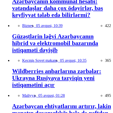
Azərbaycanın kommunal hesabı:
vətəndaşlar daha çox ödəyirlər, bəs
keyfiyyət tələb edə bilirlərmi?
Biznes,
05 avqust, 10:39
422
Güzəştlərin ləğvi Azərbaycanın
hibrid və elektromobil bazarında
istiqaməti dəyişib
Keçmiş Sovet məkanı,
05 avqust, 10:35
365
Wildberries anbarlarına zərbələr:
Ukrayna Rusiyaya təzyiqin yeni
istiqamətini açır
Maliyyə,
05 avqust, 01:28
495
Azərbaycan ehtiyatlarını artırır, lakin