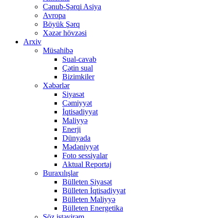
Cənub-Şərqi Asiya
Avropa
Böyük Şərq
Xəzər hövzəsi
Arxiv
Müsahibə
Sual-cavab
Çətin sual
Bizimkiler
Xəbərlər
Siyasət
Cəmiyyət
İqtisadiyyat
Maliyyə
Enerji
Dünyada
Mədəniyyət
Foto sessiyalar
Aktual Reportaj
Buraxılışlar
Bülleten Siyasət
Bülleten İqtisadiyyat
Bülleten Maliyyə
Bülleten Energetika
Söz istəyirəm