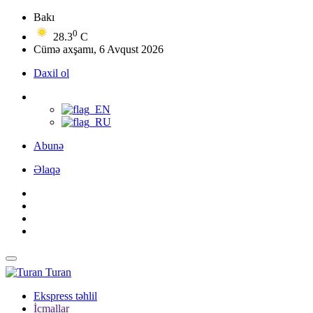
Bakı
0
28.3
C
Cümə axşamı, 6 Avqust 2026
Daxil ol
Abunə
Əlaqə
Turan
Ekspress təhlil
İcmallar