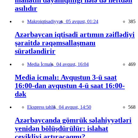
manatın dayanıqlılığı hələ də neftdən
asılıdır
Makroiqtisadiyyat,
05 avqust, 01:24
385
Azərbaycan iqtisadi artımın zəiflədiyi
şəraitdə rəqəmsallaşmanı
sürətləndirir
Media İcmalı,
04 avqust, 16:04
469
Media icmalı: Avqustun 3-ü saat
16:00-dan avqustun 4-ü saat 16:00-
dək
Ekspress təhlil,
04 avqust, 14:50
568
Azərbaycanda gömrük səlahiyyətləri
yenidən bölüşdürülür: islahat
çevikliyi artıracaqmı?