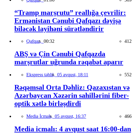
“Tramp marşrutu” reallığa çevrilir:
Ermənistan Cənubi Qafqazı dəyişə
biləcək layihəni sürətləndirir
Qafqaz,
00:32
412
ABŞ və Çin Cənubi Qafqazda
marşrutlar uğrunda rəqabət aparır
Ekspress təhlil,
05 avqust, 18:11
552
Rəqəmsal Orta Dəhliz: Qazaxıstan və
Azərbaycan Xəzərin sahillərini fiber-
optik xətlə birləşdirdi
Media İcmalı,
05 avqust, 16:37
466
Media icmalı: 4 avqust saat 16:00-dan