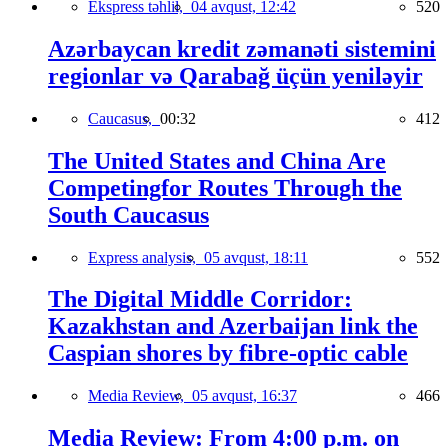
Ekspress təhlil,
04 avqust, 12:42
520
Azərbaycan kredit zəmanəti sistemini
regionlar və Qarabağ üçün yeniləyir
Caucasus,
00:32
412
The United States and China Are
Competingfor Routes Through the
South Caucasus
Express analysis,
05 avqust, 18:11
552
The Digital Middle Corridor:
Kazakhstan and Azerbaijan link the
Caspian shores by fibre-optic cable
Media Review,
05 avqust, 16:37
466
Media Review: From 4:00 p.m. on