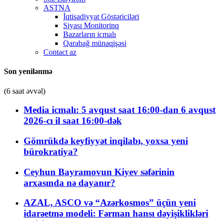
ASTNA
İqtisadiyyat Göstəriciləri
Siyası Monitorinq
Bazarların icmalı
Qarabağ münaqişəsi
Contact az
Son yenilənmə
(6 saat əvvəl)
Media icmalı: 5 avqust saat 16:00-dan 6 avqust
2026-cı il saat 16:00-dək
Gömrükdə keyfiyyət inqilabı, yoxsa yeni
bürokratiya?
Ceyhun Bayramovun Kiyev səfərinin
arxasında nə dayanır?
AZAL, ASCO və “Azərkosmos” üçün yeni
idarəetmə modeli: Fərman hansı dəyişiklikləri