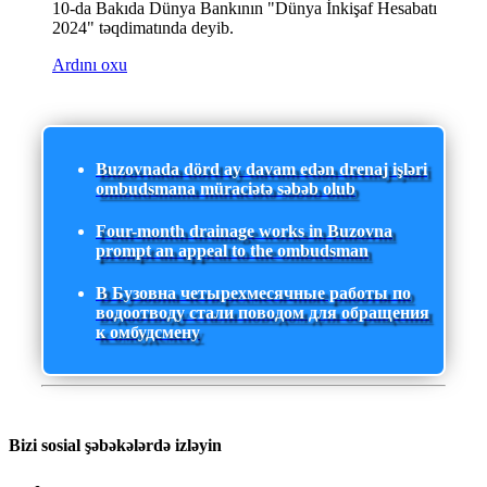
10-da Bakıda Dünya Bankının "Dünya İnkişaf Hesabatı
2024" təqdimatında deyib.
Ardını oxu
Buzovnada dörd ay davam edən drenaj işləri
ombudsmana müraciətə səbəb olub
Four-month drainage works in Buzovna
prompt an appeal to the ombudsman
В Бузовна четырехмесячные работы по
водоотводу стали поводом для обращения
к омбудсмену
Bizi sosial şəbəkələrdə izləyin