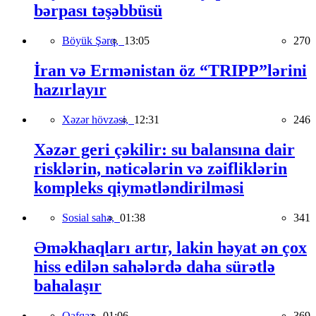
bərpası təşəbbüsü
Böyük Şərq,
13:05
270
İran və Ermənistan öz “TRIPP”lərini
hazırlayır
Xəzər hövzəsi,
12:31
246
Xəzər geri çəkilir: su balansına dair
risklərin, nəticələrin və zəifliklərin
kompleks qiymətləndirilməsi
Sosial sahə,
01:38
341
Əməkhaqları artır, lakin həyat ən çox
hiss edilən sahələrdə daha sürətlə
bahalaşır
Qafqaz,
01:06
369