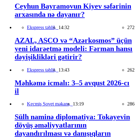
Ceyhun Bayramovun Kiyev səfərinin
arxasında nə dayanır?
Ekspress təhlil,
14:32
272
AZAL, ASCO və “Azərkosmos” üçün
yeni idarəetmə modeli: Fərman hansı
dəyişiklikləri gətirir?
Ekspress təhlil,
13:43
262
Məhkəmə icmalı: 3–5 avqust 2026-cı
il
Keçmiş Sovet məkanı,
13:19
286
Sülh naminə diplomatiya: Tokayevin
döyüş əməliyyatlarının
dayandırılması və danışıqların