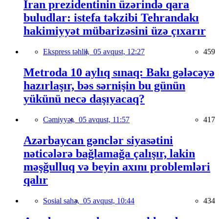
İran prezidentinin üzərində qara
buludlar: istefa təkzibi Tehrandakı
hakimiyyət mübarizəsini üzə çıxarır
Ekspress təhlil,
05 avqust, 12:27
459
Metroda 10 aylıq sınaq: Bakı gələcəyə
hazırlaşır, bəs sərnişin bu günün
yükünü necə daşıyacaq?
Cəmiyyət,
05 avqust, 11:57
417
Azərbaycan gənclər siyasətini
nəticələrə bağlamağa çalışır, lakin
məşğulluq və beyin axını problemləri
qalır
Sosial sahə,
05 avqust, 10:44
434