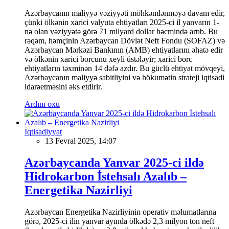
Azərbaycanın maliyyə vəziyyəti möhkəmlənməyə davam edir,
çünki ölkənin xarici valyuta ehtiyatları 2025-ci il yanvarın 1-
nə olan vəziyyətə görə 71 milyard dollar həcmində artıb. Bu
rəqəm, həmçinin Azərbaycan Dövlət Neft Fondu (SOFAZ) və
Azərbaycan Mərkəzi Bankının (AMB) ehtiyatlarını əhatə edir
və ölkənin xarici borcunu xeyli üstələyir; xarici borc
ehtiyatların təxminən 14 dəfə azdır. Bu güclü ehtiyat mövqeyi,
Azərbaycanın maliyyə sabitliyini və hökumətin strateji iqtisadi
idarəetməsini əks etdirir.
Ardını oxu
İqtisadiyyat
13 Fevral 2025, 14:07
Azərbaycanda Yanvar 2025-ci ildə
Hidrokarbon İstehsalı Azalıb –
Energetika Nazirliyi
Azərbaycan Energetika Nazirliyinin operativ məlumatlarına
görə, 2025-ci ilin yanvar ayında ölkədə 2,3 milyon ton neft