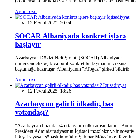
(kondensatla birlikdə) və 3,9 milyard kubmetr qaz hasil edilib.
Ardını oxu
İqtisadiyyat
12 Fevral 2025, 20:04
SOCAR Albaniyada konkret işlərə
başlayır
Azərbaycan Dövlət Neft Şirkəti (SOCAR) Albaniyada
nümayəndəlik açıb və bu il konkret bir layihənin icrasına
başlamağa hazırlaşır, Albaniyanın "Albgaz" şirkəti bildirib.
Ardını oxu
İqtisadiyyat
12 Fevral 2025, 18:26
Azərbaycan gəlirli ölkədir, bəs
vətəndaşı?
"Azərbaycan hazırda 54 orta gəlirli ölkə arasındadır". Bunu
Prezident Administrasiyasının İqtisadi məsələlər və innovativ
inkişaf siyasəti şöbəsinin müdiri Şahmar Mövsümov fevralın