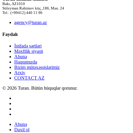
Bakı, AZ1010
Süleyman Rəhimov küç.,186, Mən. 24
Tel.: (+99412) 440 11 96
agency@turan.az
Faydalı
İstifadə şərtləri
Məxfilik siyasti
Abunə
Haqqımızda
Bizim mütəxəssislərimiz
Arxiv
CONTACT AZ
© 2026 Turan. Bütün hüquqlar qorunur.
Abunə
Daxil ol