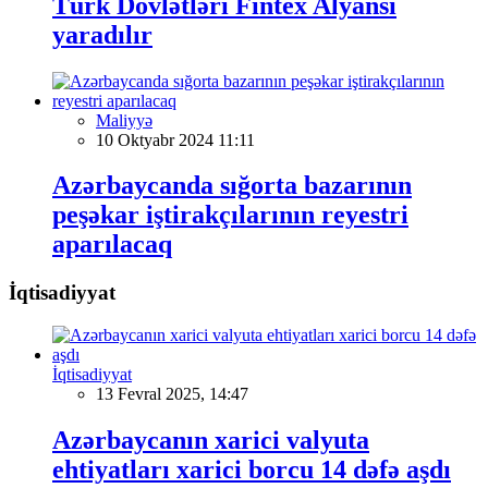
Türk Dövlətləri Fintex Alyansı
yaradılır
Maliyyə
10 Oktyabr 2024 11:11
Azərbaycanda sığorta bazarının
peşəkar iştirakçılarının reyestri
aparılacaq
İqtisadiyyat
İqtisadiyyat
13 Fevral 2025, 14:47
Azərbaycanın xarici valyuta
ehtiyatları xarici borcu 14 dəfə aşdı