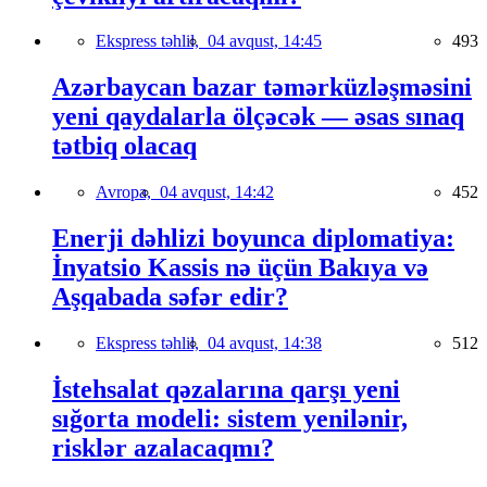
Ekspress təhlil,
04 avqust, 14:45
493
Azərbaycan bazar təmərküzləşməsini
yeni qaydalarla ölçəcək — əsas sınaq
tətbiq olacaq
Avropa,
04 avqust, 14:42
452
Enerji dəhlizi boyunca diplomatiya:
İnyatsio Kassis nə üçün Bakıya və
Aşqabada səfər edir?
Ekspress təhlil,
04 avqust, 14:38
512
İstehsalat qəzalarına qarşı yeni
sığorta modeli: sistem yenilənir,
risklər azalacaqmı?