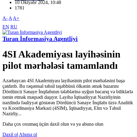
10 Oktyabr 2024, 10:48
1781
A-
A
A+
EN
RU
Turan İnformasiya Agentliyi
4SI Akademiyası layihəsinin
pilot mərhələsi tamamlandı
Azərbaycan 4SI Akademiyası layihəsinin pilot mərhələsini başa
çatdırıb. Bu rəqəmsal təhsil təşəbbüsü ölkənin əmək bazarını
Dördüncü Sənaye İnqilabının tələblərinə uyğun bacarıq və biliklərlə
təmin etmək məqsədi daşıyır. Layihə İqtisadiyyat Nazirliyinin
nəzdində fəaliyyət göstərən Dördüncü Sənaye İnqilabı üzrə Analitik
və Koordinasiya Mərkəzi (4SIM), İqtisadiyyat, Elm və Təhsil
Nazirliy...
Daha çox oxumaq üçün daxil olun və ya abunə olun
Daxil ol
Abunə ol