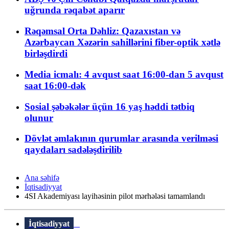
uğrunda rəqabət aparır
Rəqəmsal Orta Dəhliz: Qazaxıstan və
Azərbaycan Xəzərin sahillərini fiber-optik xətlə
birləşdirdi
Media icmalı: 4 avqust saat 16:00-dan 5 avqust
saat 16:00-dək
Sosial şəbəkələr üçün 16 yaş həddi tətbiq
olunur
Dövlət əmlakının qurumlar arasında verilməsi
qaydaları sadələşdirilib
Ana səhifə
İqtisadiyyat
4SI Akademiyası layihəsinin pilot mərhələsi tamamlandı
İqtisadiyyat