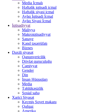
Media İcmalı
Həftəlik iqtisadi icmal
Həftəlik siyasi icmal
Aylıq İqtisadi İcmal
Aylıq Siyasi İcmal
İqtisadiyyat
Maliyyə
Makroiqtisadiyyat
Sənaye
Kənd təsərrüfatı
Biznes
Daxili siyasət
Qanunvericilik
Dövlət quruculuğu
Cəmiyyət
Gender
Din
İnsan Hüquqları
Media
Təhlükəsizlik
Sosial sahə
Xarici Siyasət
Keçmiş Sovet məkanı
Qafqaz
Amerika