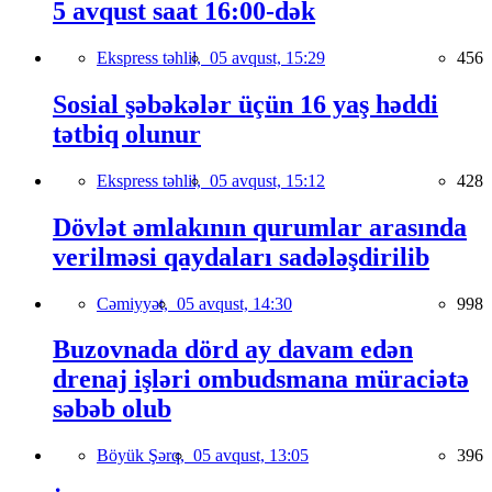
5 avqust saat 16:00-dək
Ekspress təhlil,
05 avqust, 15:29
456
Sosial şəbəkələr üçün 16 yaş həddi
tətbiq olunur
Ekspress təhlil,
05 avqust, 15:12
428
Dövlət əmlakının qurumlar arasında
verilməsi qaydaları sadələşdirilib
Cəmiyyət,
05 avqust, 14:30
998
Buzovnada dörd ay davam edən
drenaj işləri ombudsmana müraciətə
səbəb olub
Böyük Şərq,
05 avqust, 13:05
396