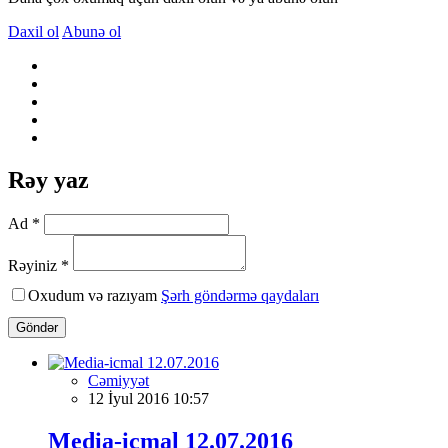
Daxil ol
Abunə ol
Rəy yaz
Ad *
Rəyiniz *
Oxudum və razıyam
Şərh göndərmə qaydaları
Göndər
Cəmiyyət
12 İyul 2016 10:57
Media-icmal 12.07.2016