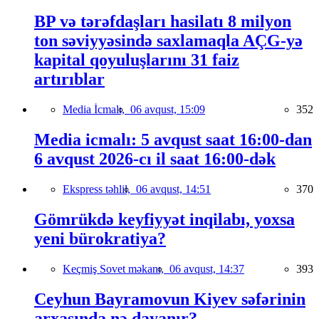
BP və tərəfdaşları hasilatı 8 milyon
ton səviyyəsində saxlamaqla AÇG-yə
kapital qoyuluşlarını 31 faiz
artırıblar
Media İcmalı,
06 avqust, 15:09
352
Media icmalı: 5 avqust saat 16:00-dan
6 avqust 2026-cı il saat 16:00-dək
Ekspress təhlil,
06 avqust, 14:51
370
Gömrükdə keyfiyyət inqilabı, yoxsa
yeni bürokratiya?
Keçmiş Sovet məkanı,
06 avqust, 14:37
393
Ceyhun Bayramovun Kiyev səfərinin
arxasında nə dayanır?