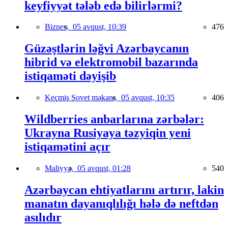
keyfiyyət tələb edə bilirlərmi?
Biznes,
05 avqust, 10:39
476
Güzəştlərin ləğvi Azərbaycanın
hibrid və elektromobil bazarında
istiqaməti dəyişib
Keçmiş Sovet məkanı,
05 avqust, 10:35
406
Wildberries anbarlarına zərbələr:
Ukrayna Rusiyaya təzyiqin yeni
istiqamətini açır
Maliyyə,
05 avqust, 01:28
540
Azərbaycan ehtiyatlarını artırır, lakin
manatın dayanıqlılığı hələ də neftdən
asılıdır