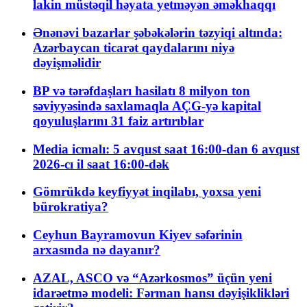
lakin müstəqil həyata yetməyən əməkhaqqı
Ənənəvi bazarlar şəbəkələrin təzyiqi altında:
Azərbaycan ticarət qaydalarını niyə
dəyişməlidir
BP və tərəfdaşları hasilatı 8 milyon ton
səviyyəsində saxlamaqla AÇG-yə kapital
qoyuluşlarını 31 faiz artırıblar
Media icmalı: 5 avqust saat 16:00-dan 6 avqust
2026-cı il saat 16:00-dək
Gömrükdə keyfiyyət inqilabı, yoxsa yeni
bürokratiya?
Ceyhun Bayramovun Kiyev səfərinin
arxasında nə dayanır?
AZAL, ASCO və “Azərkosmos” üçün yeni
idarəetmə modeli: Fərman hansı dəyişiklikləri