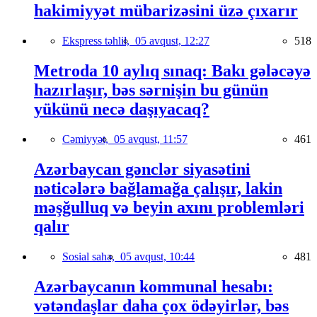
hakimiyyət mübarizəsini üzə çıxarır
Ekspress təhlil,
05 avqust, 12:27
518
Metroda 10 aylıq sınaq: Bakı gələcəyə
hazırlaşır, bəs sərnişin bu günün
yükünü necə daşıyacaq?
Cəmiyyət,
05 avqust, 11:57
461
Azərbaycan gənclər siyasətini
nəticələrə bağlamağa çalışır, lakin
məşğulluq və beyin axını problemləri
qalır
Sosial sahə,
05 avqust, 10:44
481
Azərbaycanın kommunal hesabı:
vətəndaşlar daha çox ödəyirlər, bəs