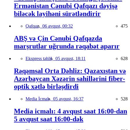
Ermənistan Cənubi Qafqazı dəyişə
biləcək layihəni sürətləndirir
Qafqaz,
06 avqust, 00:32
475
ABŞ və Çin Cənubi Qafqazda
marşrutlar uğrunda rəqabət aparır
Ekspress təhlil,
05 avqust, 18:11
628
Rəqəmsal Orta Dəhliz: Qazaxıstan və
Azərbaycan Xəzərin sahillərini fiber-
optik xətlə birləşdirdi
Media İcmalı,
05 avqust, 16:37
528
Media icmalı: 4 avqust saat 16:00-dan
5 avqust saat 16:00-dək