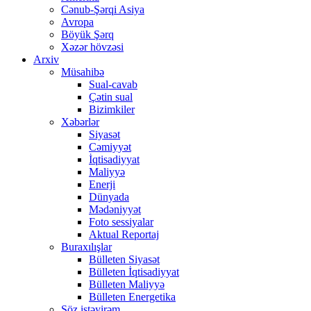
Cənub-Şərqi Asiya
Avropa
Böyük Şərq
Xəzər hövzəsi
Arxiv
Müsahibə
Sual-cavab
Çətin sual
Bizimkiler
Xəbərlər
Siyasət
Cəmiyyət
İqtisadiyyat
Maliyyə
Enerji
Dünyada
Mədəniyyət
Foto sessiyalar
Aktual Reportaj
Buraxılışlar
Bülleten Siyasət
Bülleten İqtisadiyyat
Bülleten Maliyyə
Bülleten Energetika
Söz istəyirəm