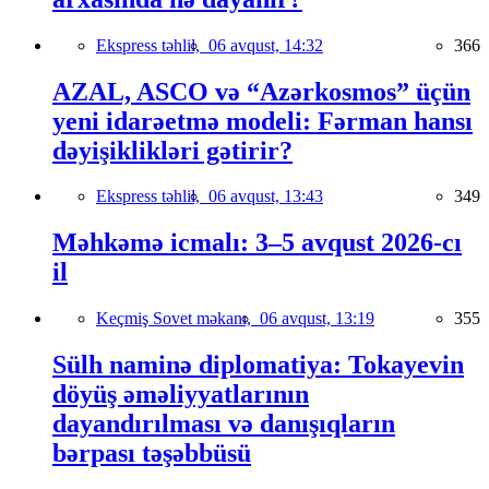
Ekspress təhlil,
06 avqust, 14:32
366
AZAL, ASCO və “Azərkosmos” üçün
yeni idarəetmə modeli: Fərman hansı
dəyişiklikləri gətirir?
Ekspress təhlil,
06 avqust, 13:43
349
Məhkəmə icmalı: 3–5 avqust 2026-cı
il
Keçmiş Sovet məkanı,
06 avqust, 13:19
355
Sülh naminə diplomatiya: Tokayevin
döyüş əməliyyatlarının
dayandırılması və danışıqların
bərpası təşəbbüsü