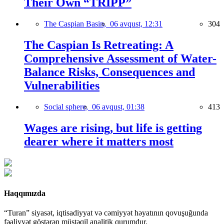
Their Own “TRIPP”
The Caspian Basin,
06 avqust, 12:31
304
The Caspian Is Retreating: A
Comprehensive Assessment of Water-
Balance Risks, Consequences and
Vulnerabilities
Social sphere,
06 avqust, 01:38
413
Wages are rising, but life is getting
dearer where it matters most
Haqqımızda
“Turan” siyasət, iqtisadiyyat və cəmiyyət həyatının qovuşuğunda
fəaliyyət göstərən müstəqil analitik qurumdur.