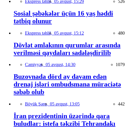
Ekspress təhlil,
05 avqust, 15:29
526
Sosial şəbəkələr üçün 16 yaş həddi
tətbiq olunur
Ekspress təhlil,
05 avqust, 15:12
480
Dövlət əmlakının qurumlar arasında
verilməsi qaydaları sadələşdirilib
Cəmiyyət,
05 avqust, 14:30
1079
Buzovnada dörd ay davam edən
drenaj işləri ombudsmana müraciətə
səbəb olub
Böyük Şərq,
05 avqust, 13:05
442
İran prezidentinin üzərində qara
buludlar: istefa təkzibi Tehrandakı