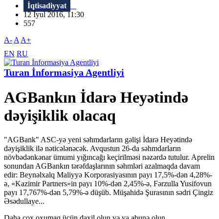
İqtisadiyyat
12 İyul 2016, 11:30
557
A-
A
A+
EN
RU
Turan İnformasiya Agentliyi
AGBankın İdarə Heyətində
dəyişiklik olacaq
"AGBank" ASC-yə yeni səhmdarların gəlişi İdarə Heyətində
dəyişiklik ilə nəticələnəcək. Avqustun 26-da səhmdarların
növbədənkənar ümumi yığıncağı keçirilməsi nəzərdə tutulur. Aprelin
sonundan AGBankın tərəfdaşlarının səhmləri azalmaqda davam
edir: Beynəlxalq Maliyyə Korporasiyasının payı 17,5%-dən 4,28%-
ə, «Kazimir Partners»in payı 10%-dən 2,45%-ə, Fərzulla Yusifovun
payı 17,767%-dən 5,79%-ə düşüb. Müşahidə Şurasının sədri Çingiz
Əsədullaye...
Daha çox oxumaq üçün daxil olun və ya abunə olun