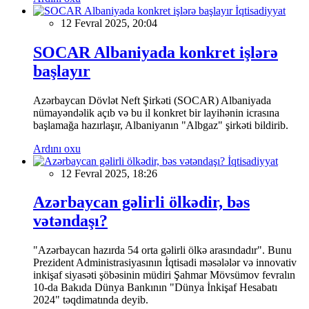
İqtisadiyyat
12 Fevral 2025, 20:04
SOCAR Albaniyada konkret işlərə
başlayır
Azərbaycan Dövlət Neft Şirkəti (SOCAR) Albaniyada
nümayəndəlik açıb və bu il konkret bir layihənin icrasına
başlamağa hazırlaşır, Albaniyanın "Albgaz" şirkəti bildirib.
Ardını oxu
İqtisadiyyat
12 Fevral 2025, 18:26
Azərbaycan gəlirli ölkədir, bəs
vətəndaşı?
"Azərbaycan hazırda 54 orta gəlirli ölkə arasındadır". Bunu
Prezident Administrasiyasının İqtisadi məsələlər və innovativ
inkişaf siyasəti şöbəsinin müdiri Şahmar Mövsümov fevralın
10-da Bakıda Dünya Bankının "Dünya İnkişaf Hesabatı
2024" təqdimatında deyib.