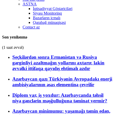
ASTNA
İqtisadiyyat Göstəriciləri
Siyası Monitorinq
Bazarların icmalı
Qarabağ münaqişəsi
Contact az
Son yenilənmə
(1 saat əvvəl)
Seçkilərdən sonra Ermənistan və Rusiya
gərginliyi azaltmağın yollarını axtarır, lakin
əvvəlki ittifaqa qayıdış ehtimalı azdır
Azərbaycan qazı Türkiyənin Avropadakı enerji
ambisiyalarının əsas elementinə çevrilir
Diplom var, iş yoxdur: Azərbaycanda təhsil
niyə gənclərin məşğulluğuna təminat vermir?
Azərbaycan minimumu: yaşamağı təmin edən,