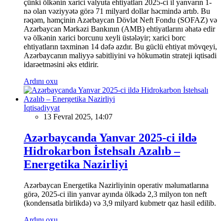
çünki ölkənin xarici valyuta ehtiyatları 2025-ci il yanvarın 1-
nə olan vəziyyətə görə 71 milyard dollar həcmində artıb. Bu
rəqəm, həmçinin Azərbaycan Dövlət Neft Fondu (SOFAZ) və
Azərbaycan Mərkəzi Bankının (AMB) ehtiyatlarını əhatə edir
və ölkənin xarici borcunu xeyli üstələyir; xarici borc
ehtiyatların təxminən 14 dəfə azdır. Bu güclü ehtiyat mövqeyi,
Azərbaycanın maliyyə sabitliyini və hökumətin strateji iqtisadi
idarəetməsini əks etdirir.
Ardını oxu
İqtisadiyyat
13 Fevral 2025, 14:07
Azərbaycanda Yanvar 2025-ci ildə
Hidrokarbon İstehsalı Azalıb –
Energetika Nazirliyi
Azərbaycan Energetika Nazirliyinin operativ məlumatlarına
görə, 2025-ci ilin yanvar ayında ölkədə 2,3 milyon ton neft
(kondensatla birlikdə) və 3,9 milyard kubmetr qaz hasil edilib.
Ardını oxu