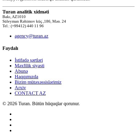
Turan analitik xidməti
Bakı, AZ1010
Süleyman Rəhimov küç.,186, Mən. 24
Tel.: (+99412) 440 11 96
agency@turan.az
Faydalı
İstifadə şərtləri
Məxfilik siyasti
Abunə
Haqqımızda
Bizim mütəxəssislərimiz
Arxiv
CONTACT AZ
© 2026 Turan. Bütün hüquqlar qorunur.