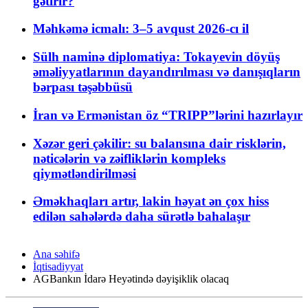
gətirir?
Məhkəmə icmalı: 3–5 avqust 2026-cı il
Sülh naminə diplomatiya: Tokayevin döyüş
əməliyyatlarının dayandırılması və danışıqların
bərpası təşəbbüsü
İran və Ermənistan öz “TRIPP”lərini hazırlayır
Xəzər geri çəkilir: su balansına dair risklərin,
nəticələrin və zəifliklərin kompleks
qiymətləndirilməsi
Əməkhaqları artır, lakin həyat ən çox hiss
edilən sahələrdə daha sürətlə bahalaşır
Ana səhifə
İqtisadiyyat
AGBankın İdarə Heyətində dəyişiklik olacaq