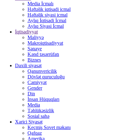
Media İcmalı
Həftəlik iqtisadi icmal
Həftəlik siyasi icmal
Aylıq İqtisadi İcmal
Aylıq Siyasi İcmal
İqtisadiyyat
Maliyyə
Makroiqtisadiyyat
Sənaye
Kənd təsərrüfatı
Biznes
Daxili siyasət
Qanunvericilik
Dövlət quruculuğu
Cəmiyyət
Gender
Din
İnsan Hüquqları
Media
Təhlükəsizlik
Sosial sahə
Xarici Siyasət
Keçmiş Sovet məkanı
Qafqaz
Amerika