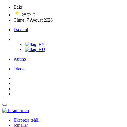
Bakı
0
28.2
C
Cümə, 7 Avqust 2026
Daxil ol
Abunə
Əlaqə
Turan
Ekspress təhlil
İcmallar