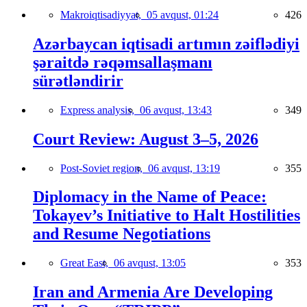
Makroiqtisadiyyat,
05 avqust, 01:24
426
Azərbaycan iqtisadi artımın zəiflədiyi
şəraitdə rəqəmsallaşmanı
sürətləndirir
Express analysis,
06 avqust, 13:43
349
Court Review: August 3–5, 2026
Post-Soviet region,
06 avqust, 13:19
355
Diplomacy in the Name of Peace:
Tokayev’s Initiative to Halt Hostilities
and Resume Negotiations
Great East,
06 avqust, 13:05
353
Iran and Armenia Are Developing