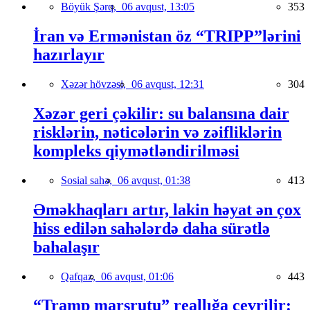
Böyük Şərq,
06 avqust, 13:05
353
İran və Ermənistan öz “TRIPP”lərini
hazırlayır
Xəzər hövzəsi,
06 avqust, 12:31
304
Xəzər geri çəkilir: su balansına dair
risklərin, nəticələrin və zəifliklərin
kompleks qiymətləndirilməsi
Sosial sahə,
06 avqust, 01:38
413
Əməkhaqları artır, lakin həyat ən çox
hiss edilən sahələrdə daha sürətlə
bahalaşır
Qafqaz,
06 avqust, 01:06
443
“Tramp marşrutu” reallığa çevrilir: