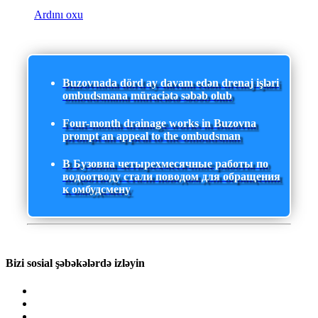
Ardını oxu
Buzovnada dörd ay davam edən drenaj işləri
ombudsmana müraciətə səbəb olub
Four-month drainage works in Buzovna
prompt an appeal to the ombudsman
В Бузовна четырехмесячные работы по
водоотводу стали поводом для обращения
к омбудсмену
Bizi sosial şəbəkələrdə izləyin