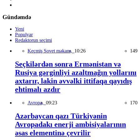
Gündəmdə
Yeni
Populyar
Redaktorun seçimi
Keçmiş Sovet məkanı,
10:26
149
Seçkilərdən sonra Ermənistan və
Rusiya gərginliyi azaltmağın yollarını
axtarır, lakin əvvəlki ittifaqa qayıdış
ehtimalı azdır
Avropa,
09:23
170
Azərbaycan qazı Türkiyənin
Avropadakı enerji ambisiyalarının
əsas elementinə çevrilir