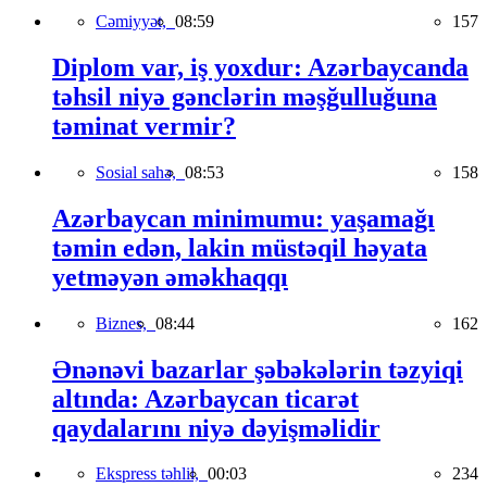
Cəmiyyət,
08:59
157
Diplom var, iş yoxdur: Azərbaycanda
təhsil niyə gənclərin məşğulluğuna
təminat vermir?
Sosial sahə,
08:53
158
Azərbaycan minimumu: yaşamağı
təmin edən, lakin müstəqil həyata
yetməyən əməkhaqqı
Biznes,
08:44
162
Ənənəvi bazarlar şəbəkələrin təzyiqi
altında: Azərbaycan ticarət
qaydalarını niyə dəyişməlidir
Ekspress təhlil,
00:03
234