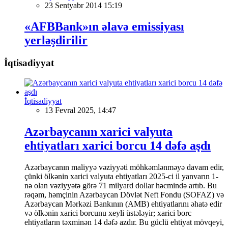
23 Sentyabr 2014 15:19
«AFBBank»ın əlavə emissiyası
yerləşdirilir
İqtisadiyyat
İqtisadiyyat
13 Fevral 2025, 14:47
Azərbaycanın xarici valyuta
ehtiyatları xarici borcu 14 dəfə aşdı
Azərbaycanın maliyyə vəziyyəti möhkəmlənməyə davam edir,
çünki ölkənin xarici valyuta ehtiyatları 2025-ci il yanvarın 1-
nə olan vəziyyətə görə 71 milyard dollar həcmində artıb. Bu
rəqəm, həmçinin Azərbaycan Dövlət Neft Fondu (SOFAZ) və
Azərbaycan Mərkəzi Bankının (AMB) ehtiyatlarını əhatə edir
və ölkənin xarici borcunu xeyli üstələyir; xarici borc
ehtiyatların təxminən 14 dəfə azdır. Bu güclü ehtiyat mövqeyi,