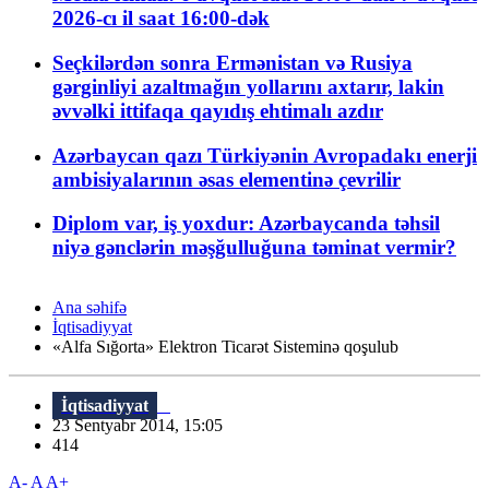
2026-cı il saat 16:00-dək
Seçkilərdən sonra Ermənistan və Rusiya
gərginliyi azaltmağın yollarını axtarır, lakin
əvvəlki ittifaqa qayıdış ehtimalı azdır
Azərbaycan qazı Türkiyənin Avropadakı enerji
ambisiyalarının əsas elementinə çevrilir
Diplom var, iş yoxdur: Azərbaycanda təhsil
niyə gənclərin məşğulluğuna təminat vermir?
Ana səhifə
İqtisadiyyat
«Alfa Sığorta» Elektron Ticarət Sisteminə qoşulub
İqtisadiyyat
23 Sentyabr 2014, 15:05
414
A-
A
A+