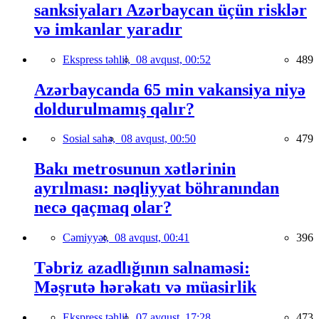
sanksiyaları Azərbaycan üçün risklər
və imkanlar yaradır
Ekspress təhlil,
08 avqust, 00:52
489
Azərbaycanda 65 min vakansiya niyə
doldurulmamış qalır?
Sosial sahə,
08 avqust, 00:50
479
Bakı metrosunun xətlərinin
ayrılması: nəqliyyat böhranından
necə qaçmaq olar?
Cəmiyyət,
08 avqust, 00:41
396
Təbriz azadlığının salnaməsi:
Məşrutə hərəkatı və müasirlik
Ekspress təhlil,
07 avqust, 17:28
473