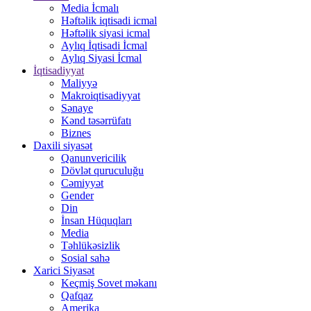
Media İcmalı
Həftəlik iqtisadi icmal
Həftəlik siyasi icmal
Aylıq İqtisadi İcmal
Aylıq Siyasi İcmal
İqtisadiyyat
Maliyyə
Makroiqtisadiyyat
Sənaye
Kənd təsərrüfatı
Biznes
Daxili siyasət
Qanunvericilik
Dövlət quruculuğu
Cəmiyyət
Gender
Din
İnsan Hüquqları
Media
Təhlükəsizlik
Sosial sahə
Xarici Siyasət
Keçmiş Sovet məkanı
Qafqaz
Amerika