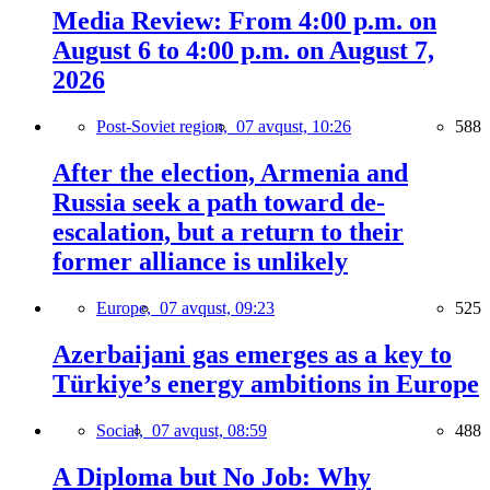
Media Review: From 4:00 p.m. on
August 6 to 4:00 p.m. on August 7,
2026
Post-Soviet region,
07 avqust, 10:26
588
After the election, Armenia and
Russia seek a path toward de-
escalation, but a return to their
former alliance is unlikely
Europe,
07 avqust, 09:23
525
Azerbaijani gas emerges as a key to
Türkiye’s energy ambitions in Europe
Social,
07 avqust, 08:59
488
A Diploma but No Job: Why