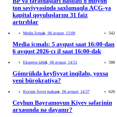
BP və tərəfdaşları hasilatı 8 milyon
ton səviyyəsində saxlamaqla AÇG-yə
kapital qoyuluşlarını 31 faiz
artırıblar
Media İcmalı,
06 avqust, 15:09
542
Media icmalı: 5 avqust saat 16:00-dan
6 avqust 2026-cı il saat 16:00-dək
Ekspress təhlil,
06 avqust, 14:51
588
Gömrükdə keyfiyyət inqilabı, yoxsa
yeni bürokratiya?
Keçmiş Sovet məkanı,
06 avqust, 14:37
626
Ceyhun Bayramovun Kiyev səfərinin
arxasında nə dayanır?