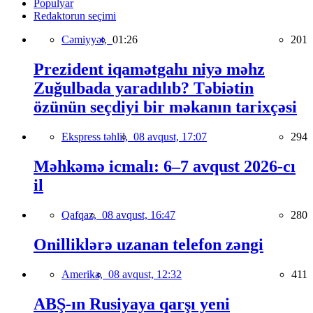
Populyar
Redaktorun seçimi
Cəmiyyət,
01:26
201
Prezident iqamətgahı niyə məhz
Zuğulbada yaradılıb? Təbiətin
özünün seçdiyi bir məkanın tarixçəsi
Ekspress təhlil,
08 avqust, 17:07
294
Məhkəmə icmalı: 6–7 avqust 2026-cı
il
Qafqaz,
08 avqust, 16:47
280
Onilliklərə uzanan telefon zəngi
Amerika,
08 avqust, 12:32
411
ABŞ-ın Rusiyaya qarşı yeni