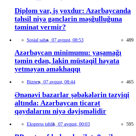
Diplom var, iş yoxdur: Azərbaycanda
təhsil niyə gənclərin məşğulluğuna
təminat vermir?
Sosial sahə,
07 avqust, 08:53
489
Azərbaycan minimumu: yaşamağı
təmin edən, lakin müstəqil həyata
yetməyən əməkhaqqı
Biznes,
07 avqust, 08:44
465
Ənənəvi bazarlar şəbəkələrin təzyiqi
altında: Azərbaycan ticarət
qaydalarını niyə dəyişməlidir
Ekspress təhlil,
07 avqust, 00:03
595