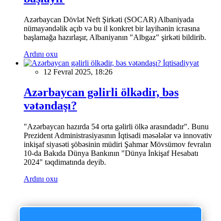
Azərbaycan Dövlət Neft Şirkəti (SOCAR) Albaniyada
nümayəndəlik açıb və bu il konkret bir layihənin icrasına
başlamağa hazırlaşır, Albaniyanın "Albgaz" şirkəti bildirib.
Ardını oxu
İqtisadiyyat
12 Fevral 2025, 18:26
Azərbaycan gəlirli ölkədir, bəs
vətəndaşı?
"Azərbaycan hazırda 54 orta gəlirli ölkə arasındadır". Bunu
Prezident Administrasiyasının İqtisadi məsələlər və innovativ
inkişaf siyasəti şöbəsinin müdiri Şahmar Mövsümov fevralın
10-da Bakıda Dünya Bankının "Dünya İnkişaf Hesabatı
2024" təqdimatında deyib.
Ardını oxu