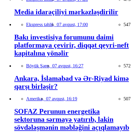
Media idarəçiliyi mərkəzləşdirilir
Ekspress təhlil,
07 avqust, 17:00
547
Bakı investisiya forumunu daimi
platformaya çevirir, diqqət qeyri-neft
kapitalına yönəlir
Böyük Şərq,
07 avqust, 16:27
572
Ankara, İslamabad və Ər-Riyad kimə
qarşı birləşir?
Amerika,
07 avqust, 16:19
507
SOFAZ Perunun energetika
sektoruna sərmayə yatırıb, lakin
sövdələşmənin məbləğini açıqlamayıb