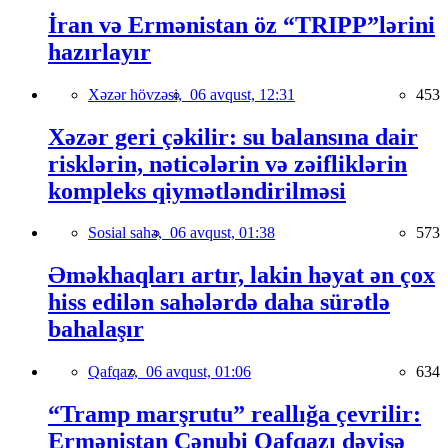
İran və Ermənistan öz “TRIPP”lərini
hazırlayır
Xəzər hövzəsi,
06 avqust, 12:31
453
Xəzər geri çəkilir: su balansına dair
risklərin, nəticələrin və zəifliklərin
kompleks qiymətləndirilməsi
Sosial sahə,
06 avqust, 01:38
573
Əməkhaqları artır, lakin həyat ən çox
hiss edilən sahələrdə daha sürətlə
bahalaşır
Qafqaz,
06 avqust, 01:06
634
“Tramp marşrutu” reallığa çevrilir:
Ermənistan Cənubi Qafqazı dəyişə