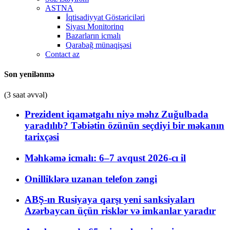
ASTNA
İqtisadiyyat Göstəriciləri
Siyası Monitorinq
Bazarların icmalı
Qarabağ münaqişəsi
Contact az
Son yenilənmə
(3 saat əvvəl)
Prezident iqamətgahı niyə məhz Zuğulbada
yaradılıb? Təbiətin özünün seçdiyi bir məkanın
tarixçəsi
Məhkəmə icmalı: 6–7 avqust 2026-cı il
Onilliklərə uzanan telefon zəngi
ABŞ-ın Rusiyaya qarşı yeni sanksiyaları
Azərbaycan üçün risklər və imkanlar yaradır