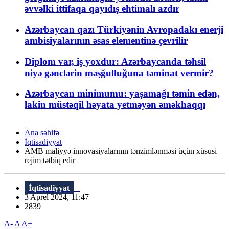
əvvəlki ittifaqa qayıdış ehtimalı azdır
Azərbaycan qazı Türkiyənin Avropadakı enerji
ambisiyalarının əsas elementinə çevrilir
Diplom var, iş yoxdur: Azərbaycanda təhsil
niyə gənclərin məşğulluğuna təminat vermir?
Azərbaycan minimumu: yaşamağı təmin edən,
lakin müstəqil həyata yetməyən əməkhaqqı
Ana səhifə
İqtisadiyyat
AMB maliyyə innovasiyalarının tənzimlənməsi üçün xüsusi
rejim tətbiq edir
İqtisadiyyat
3 Aprel 2024, 11:47
2839
A-
A
A+