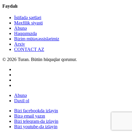
Faydalı
İstifadə şərtləri
Məxfilik siyasti
Abunə
Haqqımızda
Bizim mütəxəssislərimiz
Arxiv
CONTACT AZ
© 2026 Turan. Bütün hüquqlar qorunur.
Abunə
Daxil ol
Bizi facebookda izləyin
Bizə email yazın
Bizi teleqram-da izləyin
Bizi youtube-də izləyin