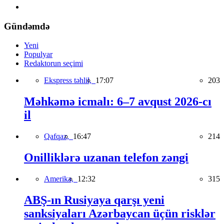
Gündəmdə
Yeni
Populyar
Redaktorun seçimi
Ekspress təhlil,
17:07
203
Məhkəmə icmalı: 6–7 avqust 2026-cı
il
Qafqaz,
16:47
214
Onilliklərə uzanan telefon zəngi
Amerika,
12:32
315
ABŞ-ın Rusiyaya qarşı yeni
sanksiyaları Azərbaycan üçün risklər