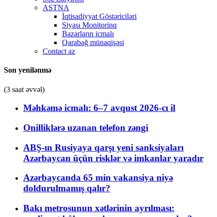
ASTNA
İqtisadiyyat Göstəriciləri
Siyası Monitorinq
Bazarların icmalı
Qarabağ münaqişəsi
Contact az
Son yenilənmə
(3 saat əvvəl)
Məhkəmə icmalı: 6–7 avqust 2026-cı il
Onilliklərə uzanan telefon zəngi
ABŞ-ın Rusiyaya qarşı yeni sanksiyaları
Azərbaycan üçün risklər və imkanlar yaradır
Azərbaycanda 65 min vakansiya niyə
doldurulmamış qalır?
Bakı metrosunun xətlərinin ayrılması: