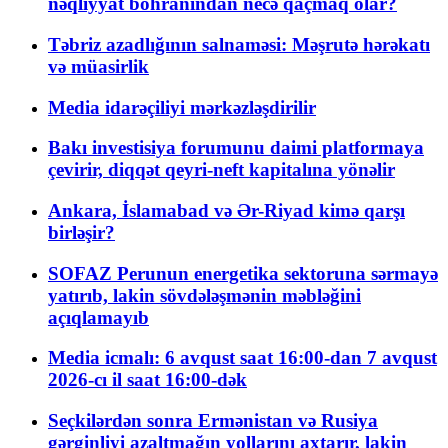
nəqliyyat böhranından necə qaçmaq olar?
Təbriz azadlığının salnaməsi: Məşrutə hərəkatı
və müasirlik
Media idarəçiliyi mərkəzləşdirilir
Bakı investisiya forumunu daimi platformaya
çevirir, diqqət qeyri-neft kapitalına yönəlir
Ankara, İslamabad və Ər-Riyad kimə qarşı
birləşir?
SOFAZ Perunun energetika sektoruna sərmayə
yatırıb, lakin sövdələşmənin məbləğini
açıqlamayıb
Media icmalı: 6 avqust saat 16:00-dan 7 avqust
2026-cı il saat 16:00-dək
Seçkilərdən sonra Ermənistan və Rusiya
gərginliyi azaltmağın yollarını axtarır, lakin