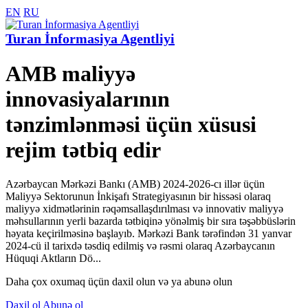
EN
RU
Turan İnformasiya Agentliyi
AMB maliyyə
innovasiyalarının
tənzimlənməsi üçün xüsusi
rejim tətbiq edir
Azərbaycan Mərkəzi Bankı (AMB) 2024-2026-cı illər üçün
Maliyyə Sektorunun İnkişafı Strategiyasının bir hissəsi olaraq
maliyyə xidmətlərinin rəqəmsallaşdırılması və innovativ maliyyə
məhsullarının yerli bazarda tətbiqinə yönəlmiş bir sıra təşəbbüslərin
həyata keçirilməsinə başlayıb. Mərkəzi Bank tərəfindən 31 yanvar
2024-cü il tarixdə təsdiq edilmiş və rəsmi olaraq Azərbaycanın
Hüquqi Aktların Dö...
Daha çox oxumaq üçün daxil olun və ya abunə olun
Daxil ol
Abunə ol