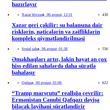
hazırlayır
Xəzər hövzəsi,
06 avqust, 12:31
430
Xəzər geri çəkilir: su balansına dair
risklərin, nəticələrin və zəifliklərin
kompleks qiymətləndirilməsi
Sosial sahə,
06 avqust, 01:38
556
Əməkhaqları artır, lakin həyat ən çox
hiss edilən sahələrdə daha sürətlə
bahalaşır
Qafqaz,
06 avqust, 01:06
622
“Tramp marşrutu” reallığa çevrilir:
Ermənistan Cənubi Qafqazı dəyişə
biləcək layihəni sürətləndirir