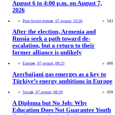
August 6 to 4:00 p.m. on August 7,
2026
Post-Soviet region,
07 avqust, 10:26
543
After the election, Armenia and
Russia seek a path toward de-
escalation, but a return to their
former alliance is unlikely
Europe,
07 avqust, 09:23
490
Azerbaijani gas emerges as a key to
Türkiye’s energy ambitions in Europe
Social,
07 avqust, 08:59
459
A Diploma but No Job: Why
Education Does Not Guarantee Youth