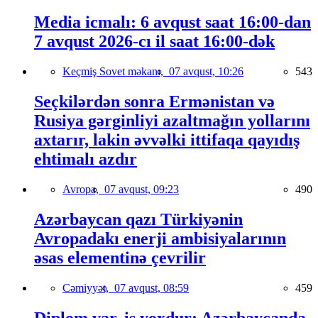
Media icmalı: 6 avqust saat 16:00-dan
7 avqust 2026-cı il saat 16:00-dək
Keçmiş Sovet məkanı,
07 avqust, 10:26
543
Seçkilərdən sonra Ermənistan və
Rusiya gərginliyi azaltmağın yollarını
axtarır, lakin əvvəlki ittifaqa qayıdış
ehtimalı azdır
Avropa,
07 avqust, 09:23
490
Azərbaycan qazı Türkiyənin
Avropadakı enerji ambisiyalarının
əsas elementinə çevrilir
Cəmiyyət,
07 avqust, 08:59
459
Diplom var, iş yoxdur: Azərbaycanda