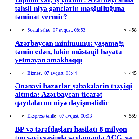
təhsil niyə gənclərin məşğulluğuna
təminat vermir?
Sosial sahə,
07 avqust, 08:53
458
Azərbaycan minimumu: yaşamağı
təmin edən, lakin müstəqil həyata
yetməyən əməkhaqqı
Biznes,
07 avqust, 08:44
445
Ənənəvi bazarlar şəbəkələrin təzyiqi
altında: Azərbaycan ticarət
qaydalarını niyə dəyişməlidir
Ekspress təhlil,
07 avqust, 00:03
559
BP və tərəfdaşları hasilatı 8 milyon
ton səviyyəsində saxlamaqla AÇG-yə