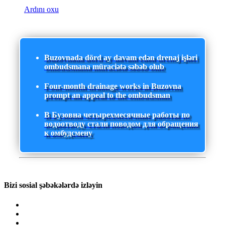
Ardını oxu
Buzovnada dörd ay davam edən drenaj işləri
ombudsmana müraciətə səbəb olub
Four-month drainage works in Buzovna
prompt an appeal to the ombudsman
В Бузовна четырехмесячные работы по
водоотводу стали поводом для обращения
к омбудсмену
Bizi sosial şəbəkələrdə izləyin