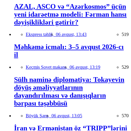
AZAL, ASCO və “Azərkosmos” üçün
yeni idarəetmə modeli: Fərman hansı
dəyişiklikləri gətirir?
Ekspress təhlil,
06 avqust, 13:43
519
Məhkəmə icmalı: 3–5 avqust 2026-cı
il
Keçmiş Sovet məkanı,
06 avqust, 13:19
529
Sülh naminə diplomatiya: Tokayevin
döyüş əməliyyatlarının
dayandırılması və danışıqların
bərpası təşəbbüsü
Böyük Şərq,
06 avqust, 13:05
570
İran və Ermənistan öz “TRIPP”lərini