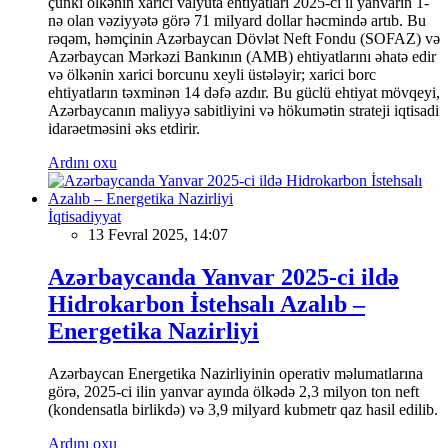
çünki ölkənin xarici valyuta ehtiyatları 2025-ci il yanvarın 1-
nə olan vəziyyətə görə 71 milyard dollar həcmində artıb. Bu
rəqəm, həmçinin Azərbaycan Dövlət Neft Fondu (SOFAZ) və
Azərbaycan Mərkəzi Bankının (AMB) ehtiyatlarını əhatə edir
və ölkənin xarici borcunu xeyli üstələyir; xarici borc
ehtiyatların təxminən 14 dəfə azdır. Bu güclü ehtiyat mövqeyi,
Azərbaycanın maliyyə sabitliyini və hökumətin strateji iqtisadi
idarəetməsini əks etdirir.
Ardını oxu
İqtisadiyyat
13 Fevral 2025, 14:07
Azərbaycanda Yanvar 2025-ci ildə
Hidrokarbon İstehsalı Azalıb –
Energetika Nazirliyi
Azərbaycan Energetika Nazirliyinin operativ məlumatlarına
görə, 2025-ci ilin yanvar ayında ölkədə 2,3 milyon ton neft
(kondensatla birlikdə) və 3,9 milyard kubmetr qaz hasil edilib.
Ardını oxu