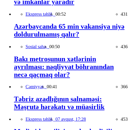
və imkanlar yaradır
Ekspress təhlil,
00:52
431
Azərbaycanda 65 min vakansiya niyə
doldurulmamış qalır?
Sosial sahə,
00:50
436
Bakı metrosunun xətlərinin
ayrılması: nəqliyyat böhranından
necə qaçmaq olar?
Cəmiyyət,
00:41
366
Təbriz azadlığının salnaməsi:
Məşrutə hərəkatı və müasirlik
Ekspress təhlil,
07 avqust, 17:28
453