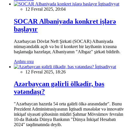
İqtisadiyyat
12 Fevral 2025, 20:04
SOCAR Albaniyada konkret işlərə
başlayır
Azərbaycan Dövlət Neft Şirkəti (SOCAR) Albaniyada
nümayəndəlik açıb və bu il konkret bir layihənin icrasına
başlamağa hazırlaşır, Albaniyanın "Albgaz" şirkəti bildirib.
Ardını oxu
İqtisadiyyat
12 Fevral 2025, 18:26
Azərbaycan gəlirli ölkədir, bəs
vətəndaşı?
"Azərbaycan hazırda 54 orta gəlirli ölkə arasındadır". Bunu
Prezident Administrasiyasının İqtisadi məsələlər və innovativ
inkişaf siyasəti şöbəsinin müdiri Şahmar Mövsümov fevralın
10-da Bakıda Dünya Bankının "Dünya İnkişaf Hesabatı
2024" təqdimatında deyib.