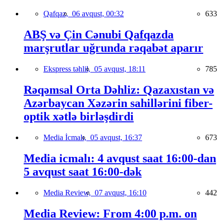
Qafqaz,
06 avqust, 00:32
633
ABŞ və Çin Cənubi Qafqazda
marşrutlar uğrunda rəqabət aparır
Ekspress təhlil,
05 avqust, 18:11
785
Rəqəmsal Orta Dəhliz: Qazaxıstan və
Azərbaycan Xəzərin sahillərini fiber-
optik xətlə birləşdirdi
Media İcmalı,
05 avqust, 16:37
673
Media icmalı: 4 avqust saat 16:00-dan
5 avqust saat 16:00-dək
Media Review,
07 avqust, 16:10
442
Media Review: From 4:00 p.m. on