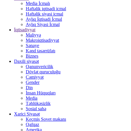
Media İcmalı
Həftəlik iqtisadi icmal
Həftəlik siyasi icmal
Aylıq İqtisadi İcmal
Aylıq Siyasi İcmal
İqtisadiyyat
Maliyyə
Makroiqtisadiyyat
Sənaye
Kənd təsərrüfatı
Biznes
Daxili siyasət
Qanunvericilik
Dövlət quruculuğu
Cəmiyyət
Gender
Din
İnsan Hüquqları
Media
Təhlükəsizlik
Sosial sahə
Xarici Siyasət
Keçmiş Sovet məkanı
Qafqaz
Amerika