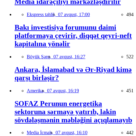
Media idarəçiliyi mərkəzləşdirilir
Ekspress təhlil,
07 avqust, 17:00
494
Bakı investisiya forumunu daimi
platformaya çevirir, diqqət qeyri-neft
kapitalına yönəlir
Böyük Şərq,
07 avqust, 16:27
522
Ankara, İslamabad və Ər-Riyad kimə
qarşı birləşir?
Amerika,
07 avqust, 16:19
451
SOFAZ Perunun energetika
sektoruna sərmayə yatırıb, lakin
sövdələşmənin məbləğini açıqlamayıb
Media İcmalı,
07 avqust, 16:10
442