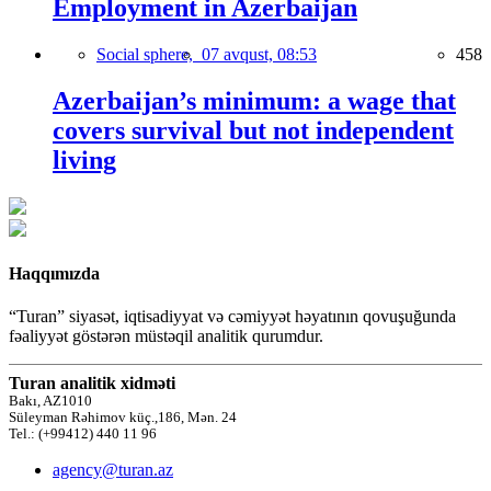
Employment in Azerbaijan
Social sphere,
07 avqust, 08:53
458
Azerbaijan’s minimum: a wage that
covers survival but not independent
living
Haqqımızda
“Turan” siyasət, iqtisadiyyat və cəmiyyət həyatının qovuşuğunda
fəaliyyət göstərən müstəqil analitik qurumdur.
Turan analitik xidməti
Bakı, AZ1010
Süleyman Rəhimov küç.,186, Mən. 24
Tel.: (+99412) 440 11 96
agency@turan.az