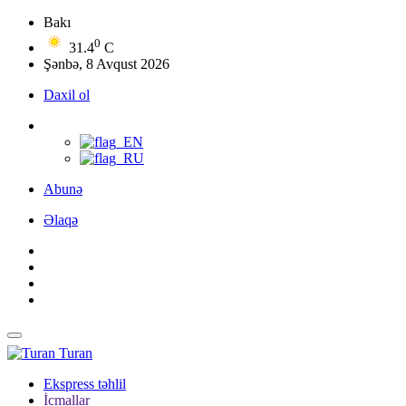
Bakı
0
31.4
C
Şənbə, 8 Avqust 2026
Daxil ol
Abunə
Əlaqə
Turan
Ekspress təhlil
İcmallar