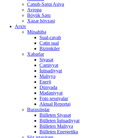
Cənub-Şərqi Asiya
Avropa
Böyük Şərq
Xəzər hövzəsi
Arxiv
Müsahibə
Sual-cavab
Çətin sual
Bizimkiler
Xəbərlər
Siyasət
Cəmiyyət
İqtisadiyyat
Maliyyə
Enerji
Dünyada
Mədəniyyət
Foto sessiyalar
Aktual Reportaj
Buraxılışlar
Bülleten Siyasət
Bülleten İqtisadiyyat
Bülleten Maliyyə
Bülleten Energetika
Söz istəyirəm