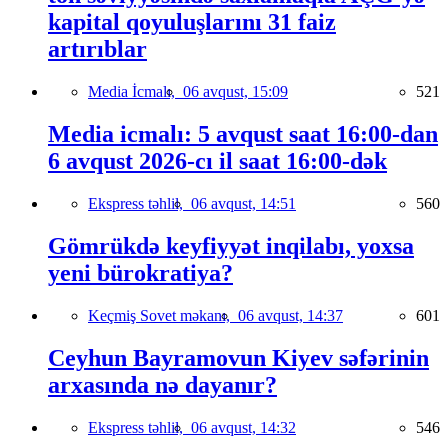
kapital qoyuluşlarını 31 faiz
artırıblar
Media İcmalı,
06 avqust, 15:09
521
Media icmalı: 5 avqust saat 16:00-dan
6 avqust 2026-cı il saat 16:00-dək
Ekspress təhlil,
06 avqust, 14:51
560
Gömrükdə keyfiyyət inqilabı, yoxsa
yeni bürokratiya?
Keçmiş Sovet məkanı,
06 avqust, 14:37
601
Ceyhun Bayramovun Kiyev səfərinin
arxasında nə dayanır?
Ekspress təhlil,
06 avqust, 14:32
546