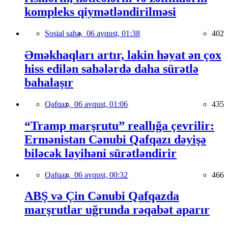
kompleks qiymətləndirilməsi
Sosial sahə,
06 avqust, 01:38
402
Əməkhaqları artır, lakin həyat ən çox
hiss edilən sahələrdə daha sürətlə
bahalaşır
Qafqaz,
06 avqust, 01:06
435
“Tramp marşrutu” reallığa çevrilir:
Ermənistan Cənubi Qafqazı dəyişə
biləcək layihəni sürətləndirir
Qafqaz,
06 avqust, 00:32
466
ABŞ və Çin Cənubi Qafqazda
marşrutlar uğrunda rəqabət aparır