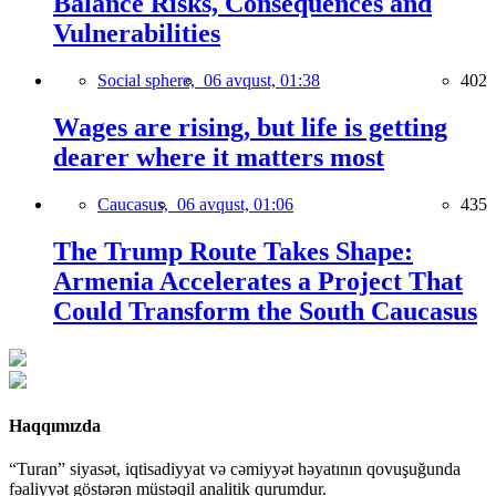
Balance Risks, Consequences and
Vulnerabilities
Social sphere,
06 avqust, 01:38
402
Wages are rising, but life is getting
dearer where it matters most
Caucasus,
06 avqust, 01:06
435
The Trump Route Takes Shape:
Armenia Accelerates a Project That
Could Transform the South Caucasus
Haqqımızda
“Turan” siyasət, iqtisadiyyat və cəmiyyət həyatının qovuşuğunda
fəaliyyət göstərən müstəqil analitik qurumdur.