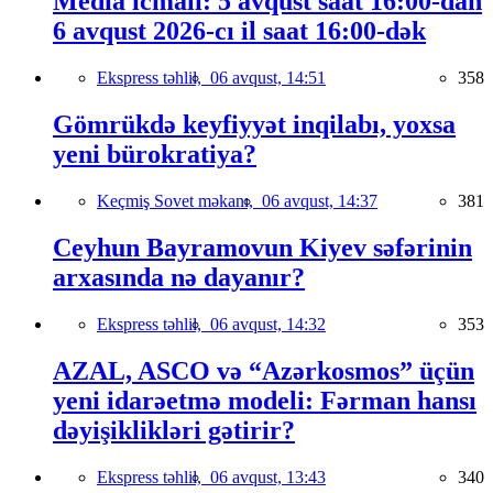
Media icmalı: 5 avqust saat 16:00-dan
6 avqust 2026-cı il saat 16:00-dək
Ekspress təhlil,
06 avqust, 14:51
358
Gömrükdə keyfiyyət inqilabı, yoxsa
yeni bürokratiya?
Keçmiş Sovet məkanı,
06 avqust, 14:37
381
Ceyhun Bayramovun Kiyev səfərinin
arxasında nə dayanır?
Ekspress təhlil,
06 avqust, 14:32
353
AZAL, ASCO və “Azərkosmos” üçün
yeni idarəetmə modeli: Fərman hansı
dəyişiklikləri gətirir?
Ekspress təhlil,
06 avqust, 13:43
340