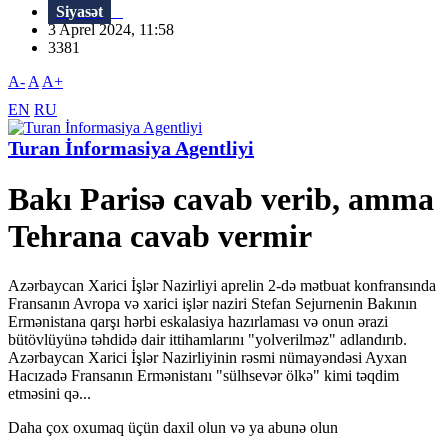
Siyasət
3 Aprel 2024, 11:58
3381
A-
A
A+
EN
RU
Turan İnformasiya Agentliyi
Bakı Parisə cavab verib, amma
Tehrana cavab vermir
Azərbaycan Xarici İşlər Nazirliyi aprelin 2-də mətbuat konfransında
Fransanın Avropa və xarici işlər naziri Stefan Sejurnenin Bakının
Ermənistana qarşı hərbi eskalasiya hazırlaması və onun ərazi
bütövlüyünə təhdidə dair ittihamlarını "yolverilməz" adlandırıb.
Azərbaycan Xarici İşlər Nazirliyinin rəsmi nümayəndəsi Ayxan
Hacızadə Fransanın Ermənistanı "sülhsevər ölkə" kimi təqdim
etməsini qə...
Daha çox oxumaq üçün daxil olun və ya abunə olun