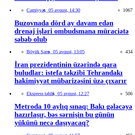
Cəmiyyət,
05 avqust, 14:30
1067
Buzovnada dörd ay davam edən
drenaj işləri ombudsmana müraciətə
səbəb olub
Böyük Şərq,
05 avqust, 13:05
434
İran prezidentinin üzərində qara
buludlar: istefa təkzibi Tehrandakı
hakimiyyət mübarizəsini üzə çıxarır
Ekspress təhlil,
05 avqust, 12:27
506
Metroda 10 aylıq sınaq: Bakı gələcəyə
hazırlaşır, bəs sərnişin bu günün
yükünü necə daşıyacaq?