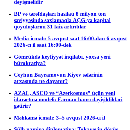
dəyişməlidir
BP və tərəfdaşları hasilatı 8 milyon ton
səviyyəsində saxlamaqla AÇG-yə kapital
qoyuluşlarını 31 faiz artırıblar
Media icmalı: 5 avqust saat 16:00-dan 6 avqust
2026-cı il saat 16:00-dək
Gömrükdə keyfiyyət inqilabı, yoxsa yeni
bürokratiya?
Ceyhun Bayramovun Kiyev səfərinin
arxasında nə dayanır?
AZAL, ASCO və “Azərkosmos” üçün yeni
idarəetmə modeli: Fərman hansı dəyişiklikləri
gətirir?
Məhkəmə icmalı: 3–5 avqust 2026-cı il
Sülh naminə diplomatiya: Tokayevin döyüş