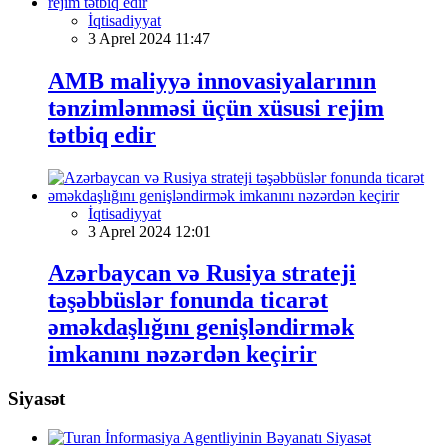
İqtisadiyyat
3 Aprel 2024 11:47
AMB maliyyə innovasiyalarının
tənzimlənməsi üçün xüsusi rejim
tətbiq edir
İqtisadiyyat
3 Aprel 2024 12:01
Azərbaycan və Rusiya strateji
təşəbbüslər fonunda ticarət
əməkdaşlığını genişləndirmək
imkanını nəzərdən keçirir
Siyasət
Siyasət