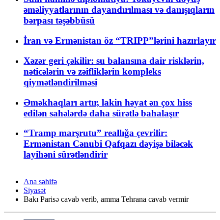
əməliyyatlarının dayandırılması və danışıqların
bərpası təşəbbüsü
İran və Ermənistan öz “TRIPP”lərini hazırlayır
Xəzər geri çəkilir: su balansına dair risklərin,
nəticələrin və zəifliklərin kompleks
qiymətləndirilməsi
Əməkhaqları artır, lakin həyat ən çox hiss
edilən sahələrdə daha sürətlə bahalaşır
“Tramp marşrutu” reallığa çevrilir:
Ermənistan Cənubi Qafqazı dəyişə biləcək
layihəni sürətləndirir
Ana səhifə
Siyasət
Bakı Parisə cavab verib, amma Tehrana cavab vermir