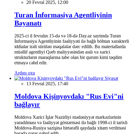
20 Fevral 2025, 12:00
Turan İnformasiya Agentliyinin
Bəyanatı
2025-ci il fevralın 15-də və 18-də Day.az saytında Turan
İnformasiya Agentliyinin fəaliyyəti ilə bağlı böhtan xarakterli
iddialar irəli sürülən məqalələr dərc edilib. Bu materiallarda
müəllif agentliyi Qərb maliyyəsindən asılı və xarici
strukturların maraqlarına tabe olan bir qurum kimi təqdim
etməyə cəhd edir.
Ardını oxu
Siyasət
13 Fevral 2025, 17:40
Moldova Kişinyovdakı "Rus Evi"ni
bağlayır
Moldova Xarici İşlər Nazirliyi mədəniyyət mərkəzlərinin
yaradılması və fəaliyyət göstərməsi ilə bağlı 1998-ci il tarixli
Moldova-Rusiya sazişinə birtərəfli qaydada xitam verilməsi
barədə qərar qəbul edib.