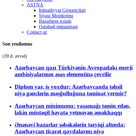
ASTNA
İqtisadiyyat Göstəriciləri
Siyası Monitorinq
Bazarların icmalı
Qarabağ münaqişəsi
Contact az
Son yenilənmə
(39 d. əvvəl)
Azərbaycan qazı Türkiyənin Avropadakı enerji
ambisiyalarının əsas elementinə çevrilir
Diplom var, iş yoxdur: Azərbaycanda təhsil
niyə gənclərin məşğulluğuna təminat vermir?
Azərbaycan minimumu: yaşamağı təmin edən,
lakin müstəqil həyata yetməyən əməkhaqqı
Ənənəvi bazarlar şəbəkələrin təzyiqi altında:
Azərbaycan ticarət qaydalarını niyə