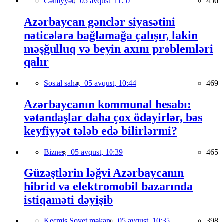
Cəmiyyət,
05 avqust, 11:57
456
Azərbaycan gənclər siyasətini
nəticələrə bağlamağa çalışır, lakin
məşğulluq və beyin axını problemləri
qalır
Sosial sahə,
05 avqust, 10:44
469
Azərbaycanın kommunal hesabı:
vətəndaşlar daha çox ödəyirlər, bəs
keyfiyyət tələb edə bilirlərmi?
Biznes,
05 avqust, 10:39
465
Güzəştlərin ləğvi Azərbaycanın
hibrid və elektromobil bazarında
istiqaməti dəyişib
Keçmiş Sovet məkanı,
05 avqust, 10:35
398