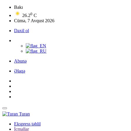
Bakı
0
26.2
C
Cümə, 7 Avqust 2026
Daxil ol
Abunə
Əlaqə
Turan
Ekspress təhlil
İcmallar