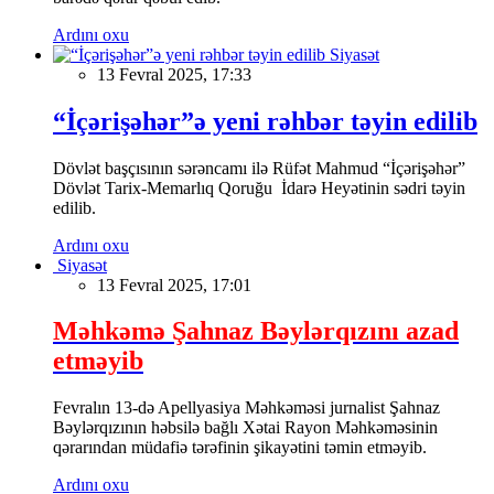
Ardını oxu
Siyasət
13 Fevral 2025, 17:33
“İçərişəhər”ə yeni rəhbər təyin edilib
Dövlət başçısının sərəncamı ilə Rüfət Mahmud “İçərişəhər”
Dövlət Tarix-Memarlıq Qoruğu İdarə Heyətinin sədri təyin
edilib.
Ardını oxu
Siyasət
13 Fevral 2025, 17:01
Məhkəmə Şahnaz Bəylərqızını azad
etməyib
Fevralın 13-də Apellyasiya Məhkəməsi jurnalist Şahnaz
Bəylərqızının həbsilə bağlı Xətai Rayon Məhkəməsinin
qərarından müdafiə tərəfinin şikayətini təmin etməyib.
Ardını oxu