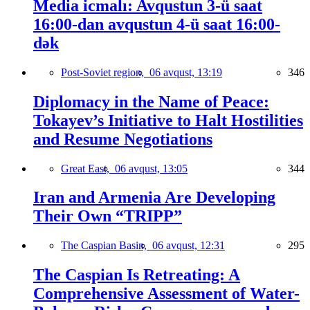
Media icmalı: Avqustun 3-ü saat
16:00-dan avqustun 4-ü saat 16:00-
dək
Post-Soviet region,
06 avqust, 13:19
346
Diplomacy in the Name of Peace:
Tokayev’s Initiative to Halt Hostilities
and Resume Negotiations
Great East,
06 avqust, 13:05
344
Iran and Armenia Are Developing
Their Own “TRIPP”
The Caspian Basin,
06 avqust, 12:31
295
The Caspian Is Retreating: A
Comprehensive Assessment of Water-