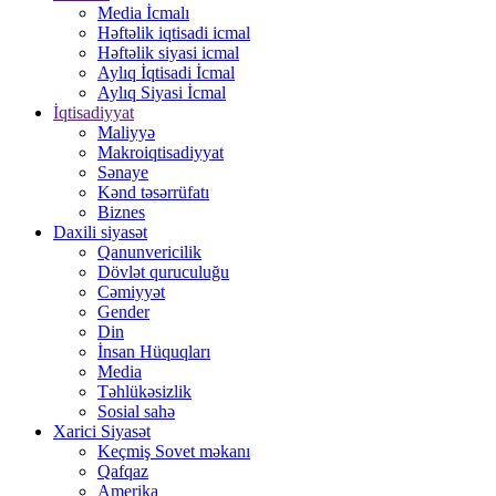
Media İcmalı
Həftəlik iqtisadi icmal
Həftəlik siyasi icmal
Aylıq İqtisadi İcmal
Aylıq Siyasi İcmal
İqtisadiyyat
Maliyyə
Makroiqtisadiyyat
Sənaye
Kənd təsərrüfatı
Biznes
Daxili siyasət
Qanunvericilik
Dövlət quruculuğu
Cəmiyyət
Gender
Din
İnsan Hüquqları
Media
Təhlükəsizlik
Sosial sahə
Xarici Siyasət
Keçmiş Sovet məkanı
Qafqaz
Amerika