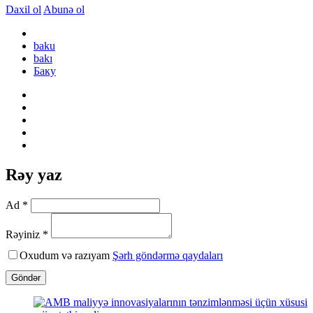
Daxil ol
Abunə ol
baku
bakı
Баку
Rəy yaz
Ad *
Rəyiniz *
Oxudum və razıyam
Şərh göndərmə qaydaları
Göndər