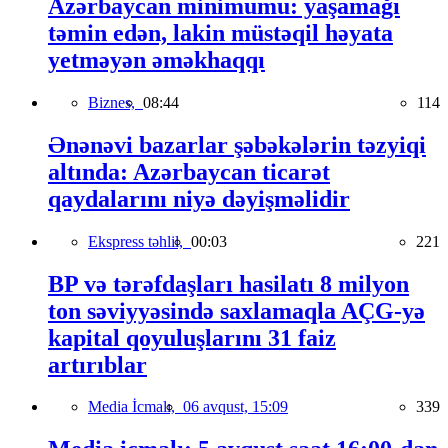
Azərbaycan minimumu: yaşamağı
təmin edən, lakin müstəqil həyata
yetməyən əməkhaqqı
Biznes,
08:44
114
Ənənəvi bazarlar şəbəkələrin təzyiqi
altında: Azərbaycan ticarət
qaydalarını niyə dəyişməlidir
Ekspress təhlil,
00:03
221
BP və tərəfdaşları hasilatı 8 milyon
ton səviyyəsində saxlamaqla AÇG-yə
kapital qoyuluşlarını 31 faiz
artırıblar
Media İcmalı,
06 avqust, 15:09
339