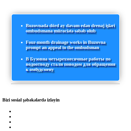
Buzovnada dörd ay davam edən drenaj işləri
ombudsmana müraciətə səbəb olub
Four-month drainage works in Buzovna
prompt an appeal to the ombudsman
В Бузовна четырехмесячные работы по
водоотводу стали поводом для обращения
к омбудсмену
Bizi sosial şəbəkələrdə izləyin