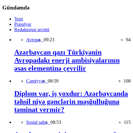
Gündəmdə
Yeni
Populyar
Redaktorun seçimi
Avropa,
09:23
94
Azərbaycan qazı Türkiyənin
Avropadakı enerji ambisiyalarının
əsas elementinə çevrilir
Cəmiyyət,
08:59
108
Diplom var, iş yoxdur: Azərbaycanda
təhsil niyə gənclərin məşğulluğuna
təminat vermir?
Sosial sahə,
08:53
115