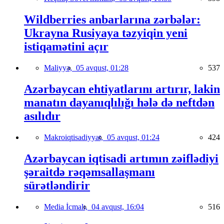
Wildberries anbarlarına zərbələr:
Ukrayna Rusiyaya təzyiqin yeni
istiqamətini açır
Maliyyə,
05 avqust, 01:28
537
Azərbaycan ehtiyatlarını artırır, lakin
manatın dayanıqlılığı hələ də neftdən
asılıdır
Makroiqtisadiyyat,
05 avqust, 01:24
424
Azərbaycan iqtisadi artımın zəiflədiyi
şəraitdə rəqəmsallaşmanı
sürətləndirir
Media İcmalı,
04 avqust, 16:04
516