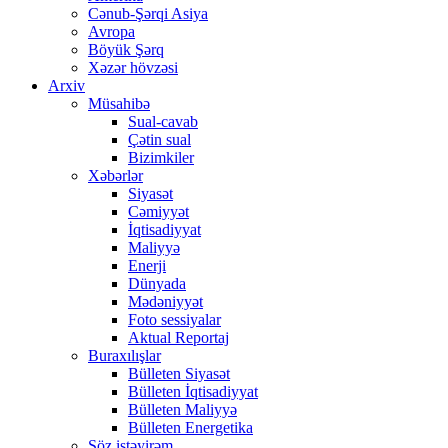
Cənub-Şərqi Asiya
Avropa
Böyük Şərq
Xəzər hövzəsi
Arxiv
Müsahibə
Sual-cavab
Çətin sual
Bizimkiler
Xəbərlər
Siyasət
Cəmiyyət
İqtisadiyyat
Maliyyə
Enerji
Dünyada
Mədəniyyət
Foto sessiyalar
Aktual Reportaj
Buraxılışlar
Bülleten Siyasət
Bülleten İqtisadiyyat
Bülleten Maliyyə
Bülleten Energetika
Söz istəyirəm