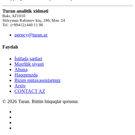
Turan analitik xidməti
Bakı, AZ1010
Süleyman Rəhimov küç.,186, Mən. 24
Tel.: (+99412) 440 11 96
agency@turan.az
Faydalı
İstifadə şərtləri
Məxfilik siyasti
Abunə
Haqqımızda
Bizim mütəxəssislərimiz
Arxiv
CONTACT AZ
© 2026 Turan. Bütün hüquqlar qorunur.