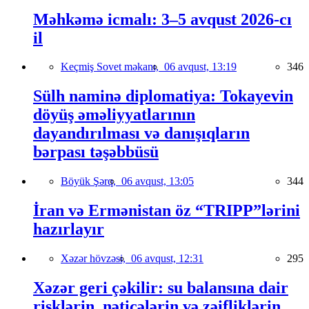
Məhkəmə icmalı: 3–5 avqust 2026-cı
il
Keçmiş Sovet məkanı,
06 avqust, 13:19
346
Sülh naminə diplomatiya: Tokayevin
döyüş əməliyyatlarının
dayandırılması və danışıqların
bərpası təşəbbüsü
Böyük Şərq,
06 avqust, 13:05
344
İran və Ermənistan öz “TRIPP”lərini
hazırlayır
Xəzər hövzəsi,
06 avqust, 12:31
295
Xəzər geri çəkilir: su balansına dair
risklərin, nəticələrin və zəifliklərin