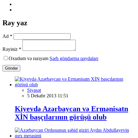
Rəy yaz
Ad *
Rəyiniz *
Oxudum və razıyam
Şərh göndərmə qaydaları
Göndər
Siyasət
5 Dekabr 2013 11:51
Kiyevdə Azərbaycan və Ermənisatn
XİN başçılarının görüşü olub