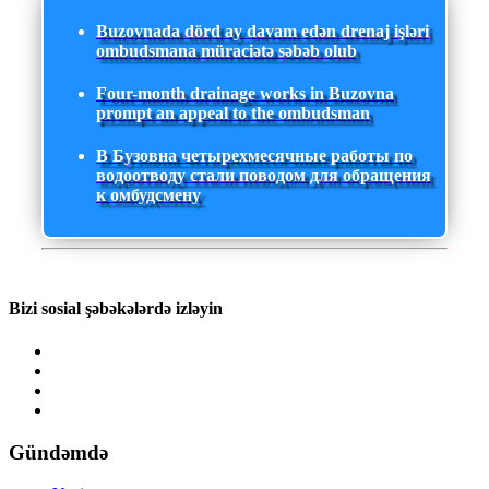
Buzovnada dörd ay davam edən drenaj işləri
ombudsmana müraciətə səbəb olub
Four-month drainage works in Buzovna
prompt an appeal to the ombudsman
В Бузовна четырехмесячные работы по
водоотводу стали поводом для обращения
к омбудсмену
Bizi sosial şəbəkələrdə izləyin
Gündəmdə