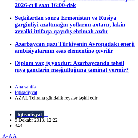
2026-cı il saat 16:00-dək
Seçkilərdən sonra Ermənistan və Rusiya
gərginliyi azaltmağın yollarını axtarır, lakin
əvvəlki ittifaqa qayıdış ehtimalı azdır
Azərbaycan qazı Türkiyənin Avropadakı enerji
ambisiyalarının əsas elementinə çevrilir
Diplom var, iş yoxdur: Azərbaycanda təhsil
niyə gənclərin məşğulluğuna təminat vermir?
Ana səhifə
İqtisadiyyat
AZAL Tehrana gündəlik reyslər təşkil edir
İqtisadiyyat
5 Dekabr 2013, 12:22
343
A-
A
A+