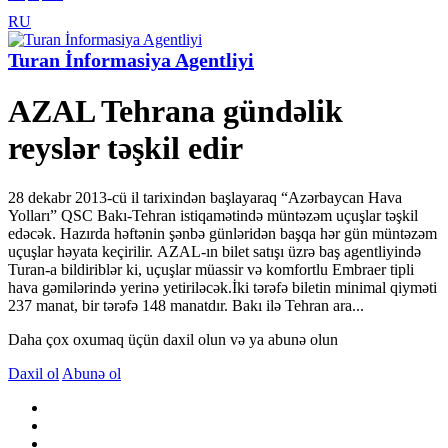
RU
Turan İnformasiya Agentliyi
AZAL Tehrana gündəlik
reyslər təşkil edir
28 dekabr 2013-cü il tarixindən başlayaraq “Azərbaycan Hava
Yolları” QSC Bakı-Tehran istiqamətində müntəzəm uçuşlar təşkil
edəcək. Hazırda həftənin şənbə günləridən başqa hər gün müntəzəm
uçuşlar həyata keçirilir. AZAL-ın bilet satışı üzrə baş agentliyində
Turan-a bildiriblər ki, uçuşlar müassir və komfortlu Embraer tipli
hava gəmilərində yerinə yetiriləcək.İki tərəfə biletin minimal qiyməti
237 manat, bir tərəfə 148 manatdır. Bakı ilə Tehran ara...
Daha çox oxumaq üçün daxil olun və ya abunə olun
Daxil ol
Abunə ol