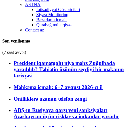
ASTNA
İqtisadiyyat Göstəriciləri
Siyası Monitorinq
Bazarların icmalı
Qarabağ münaqişəsi
Contact az
Son yenilənmə
(7 saat əvvəl)
Prezident iqamətgahı niyə məhz Zuğulbada
yaradılıb? Təbiətin özünün seçdiyi bir məkanın
tarixçəsi
Məhkəmə icmalı: 6–7 avqust 2026-cı il
Onilliklərə uzanan telefon zəngi
ABŞ-ın Rusiyaya qarşı yeni sanksiyaları
Azərbaycan üçün risklər və imkanlar yaradır