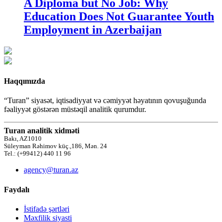
A Diploma but No Job: Why
Education Does Not Guarantee Youth
Employment in Azerbaijan
Haqqımızda
“Turan” siyasət, iqtisadiyyat və cəmiyyət həyatının qovuşuğunda
fəaliyyət göstərən müstəqil analitik qurumdur.
Turan analitik xidməti
Bakı, AZ1010
Süleyman Rəhimov küç.,186, Mən. 24
Tel.: (+99412) 440 11 96
agency@turan.az
Faydalı
İstifadə şərtləri
Məxfilik siyasti