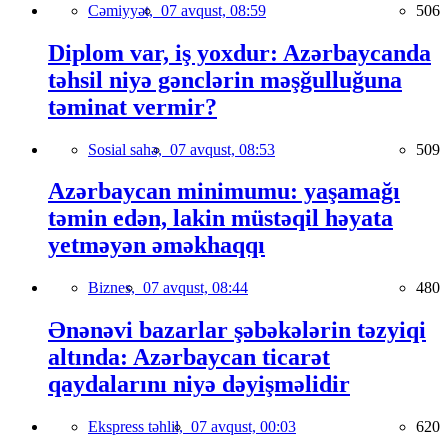
Cəmiyyət,
07 avqust, 08:59
506
Diplom var, iş yoxdur: Azərbaycanda
təhsil niyə gənclərin məşğulluğuna
təminat vermir?
Sosial sahə,
07 avqust, 08:53
509
Azərbaycan minimumu: yaşamağı
təmin edən, lakin müstəqil həyata
yetməyən əməkhaqqı
Biznes,
07 avqust, 08:44
480
Ənənəvi bazarlar şəbəkələrin təzyiqi
altında: Azərbaycan ticarət
qaydalarını niyə dəyişməlidir
Ekspress təhlil,
07 avqust, 00:03
620