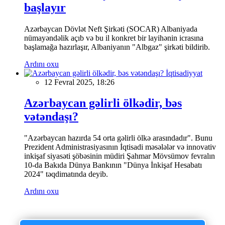
başlayır
Azərbaycan Dövlət Neft Şirkəti (SOCAR) Albaniyada
nümayəndəlik açıb və bu il konkret bir layihənin icrasına
başlamağa hazırlaşır, Albaniyanın "Albgaz" şirkəti bildirib.
Ardını oxu
İqtisadiyyat
12 Fevral 2025, 18:26
Azərbaycan gəlirli ölkədir, bəs
vətəndaşı?
"Azərbaycan hazırda 54 orta gəlirli ölkə arasındadır". Bunu
Prezident Administrasiyasının İqtisadi məsələlər və innovativ
inkişaf siyasəti şöbəsinin müdiri Şahmar Mövsümov fevralın
10-da Bakıda Dünya Bankının "Dünya İnkişaf Hesabatı
2024" təqdimatında deyib.
Ardını oxu