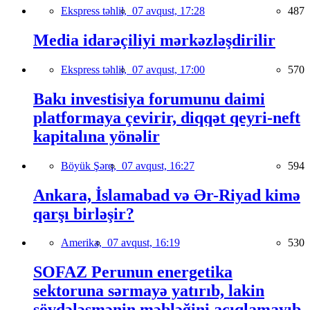
Ekspress təhlil,
07 avqust, 17:28
487
Media idarəçiliyi mərkəzləşdirilir
Ekspress təhlil,
07 avqust, 17:00
570
Bakı investisiya forumunu daimi
platformaya çevirir, diqqət qeyri-neft
kapitalına yönəlir
Böyük Şərq,
07 avqust, 16:27
594
Ankara, İslamabad və Ər-Riyad kimə
qarşı birləşir?
Amerika,
07 avqust, 16:19
530
SOFAZ Perunun energetika
sektoruna sərmayə yatırıb, lakin
sövdələşmənin məbləğini açıqlamayıb