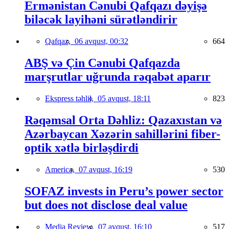
Ermənistan Cənubi Qafqazı dəyişə
biləcək layihəni sürətləndirir
Qafqaz,
06 avqust, 00:32
664
ABŞ və Çin Cənubi Qafqazda
marşrutlar uğrunda rəqabət aparır
Ekspress təhlil,
05 avqust, 18:11
823
Rəqəmsal Orta Dəhliz: Qazaxıstan və
Azərbaycan Xəzərin sahillərini fiber-
optik xətlə birləşdirdi
America,
07 avqust, 16:19
530
SOFAZ invests in Peru’s power sector
but does not disclose deal value
Media Review,
07 avqust, 16:10
517