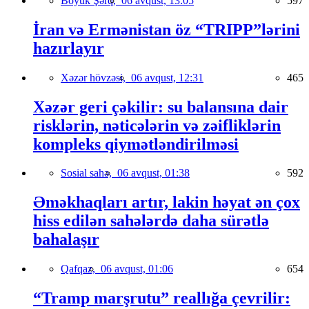
Böyük Şərq,
06 avqust, 13:05
597
İran və Ermənistan öz “TRIPP”lərini
hazırlayır
Xəzər hövzəsi,
06 avqust, 12:31
465
Xəzər geri çəkilir: su balansına dair
risklərin, nəticələrin və zəifliklərin
kompleks qiymətləndirilməsi
Sosial sahə,
06 avqust, 01:38
592
Əməkhaqları artır, lakin həyat ən çox
hiss edilən sahələrdə daha sürətlə
bahalaşır
Qafqaz,
06 avqust, 01:06
654
“Tramp marşrutu” reallığa çevrilir: