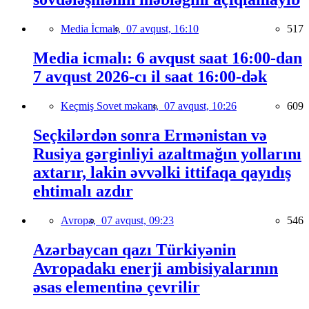
Media İcmalı,
07 avqust, 16:10
517
Media icmalı: 6 avqust saat 16:00-dan
7 avqust 2026-cı il saat 16:00-dək
Keçmiş Sovet məkanı,
07 avqust, 10:26
609
Seçkilərdən sonra Ermənistan və
Rusiya gərginliyi azaltmağın yollarını
axtarır, lakin əvvəlki ittifaqa qayıdış
ehtimalı azdır
Avropa,
07 avqust, 09:23
546
Azərbaycan qazı Türkiyənin
Avropadakı enerji ambisiyalarının
əsas elementinə çevrilir