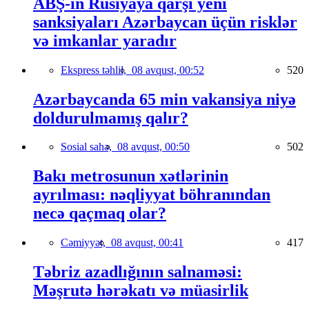
ABŞ-ın Rusiyaya qarşı yeni
sanksiyaları Azərbaycan üçün risklər
və imkanlar yaradır
Ekspress təhlil,
08 avqust, 00:52
520
Azərbaycanda 65 min vakansiya niyə
doldurulmamış qalır?
Sosial sahə,
08 avqust, 00:50
502
Bakı metrosunun xətlərinin
ayrılması: nəqliyyat böhranından
necə qaçmaq olar?
Cəmiyyət,
08 avqust, 00:41
417
Təbriz azadlığının salnaməsi:
Məşrutə hərəkatı və müasirlik