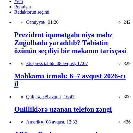
Yeni
Populyar
Redaktorun seçimi
Cəmiyyət,
01:26
242
Prezident iqamətgahı niyə məhz
Zuğulbada yaradılıb? Təbiətin
özünün seçdiyi bir məkanın tarixçəsi
Ekspress təhlil,
08 avqust, 17:07
329
Məhkəmə icmalı: 6–7 avqust 2026-cı
il
Qafqaz,
08 avqust, 16:47
300
Onilliklərə uzanan telefon zəngi
Amerika,
08 avqust, 12:32
436