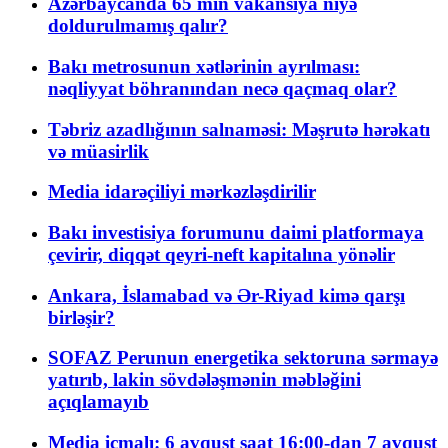
Azərbaycanda 65 min vakansiya niyə
doldurulmamış qalır?
Bakı metrosunun xətlərinin ayrılması:
nəqliyyat böhranından necə qaçmaq olar?
Təbriz azadlığının salnaməsi: Məşrutə hərəkatı
və müasirlik
Media idarəçiliyi mərkəzləşdirilir
Bakı investisiya forumunu daimi platformaya
çevirir, diqqət qeyri-neft kapitalına yönəlir
Ankara, İslamabad və Ər-Riyad kimə qarşı
birləşir?
SOFAZ Perunun energetika sektoruna sərmayə
yatırıb, lakin sövdələşmənin məbləğini
açıqlamayıb
Media icmalı: 6 avqust saat 16:00-dan 7 avqust