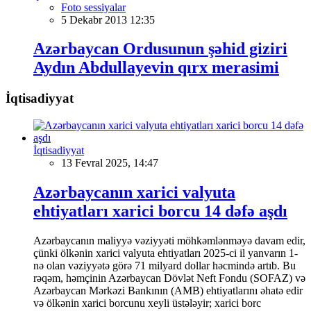
Foto sessiyalar
5 Dekabr 2013 12:35
Azərbaycan Ordusunun şəhid giziri
Aydın Abdullayevin qırx merasimi
İqtisadiyyat
İqtisadiyyat
13 Fevral 2025, 14:47
Azərbaycanın xarici valyuta
ehtiyatları xarici borcu 14 dəfə aşdı
Azərbaycanın maliyyə vəziyyəti möhkəmlənməyə davam edir,
çünki ölkənin xarici valyuta ehtiyatları 2025-ci il yanvarın 1-
nə olan vəziyyətə görə 71 milyard dollar həcmində artıb. Bu
rəqəm, həmçinin Azərbaycan Dövlət Neft Fondu (SOFAZ) və
Azərbaycan Mərkəzi Bankının (AMB) ehtiyatlarını əhatə edir
və ölkənin xarici borcunu xeyli üstələyir; xarici borc