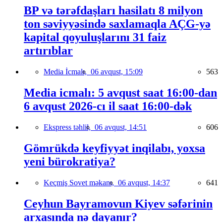
BP və tərəfdaşları hasilatı 8 milyon
ton səviyyəsində saxlamaqla AÇG-yə
kapital qoyuluşlarını 31 faiz
artırıblar
Media İcmalı,
06 avqust, 15:09
563
Media icmalı: 5 avqust saat 16:00-dan
6 avqust 2026-cı il saat 16:00-dək
Ekspress təhlil,
06 avqust, 14:51
606
Gömrükdə keyfiyyət inqilabı, yoxsa
yeni bürokratiya?
Keçmiş Sovet məkanı,
06 avqust, 14:37
641
Ceyhun Bayramovun Kiyev səfərinin
arxasında nə dayanır?