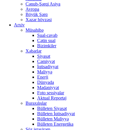
Cənub-Şərqi Asiya
Avropa
Böyük Şərq
Xəzər hövzəsi
Arxiv
Müsahibə
Sual-cavab
Çətin sual
Bizimkiler
Xəbərlər
Siyasət
Cəmiyyət
İqtisadiyyat
Maliyyə
Enerji
Dünyada
Mədəniyyət
Foto sessiyalar
Aktual Reportaj
Buraxılışlar
Bülleten Siyasət
Bülleten İqtisadiyyat
Bülleten Maliyyə
Bülleten Energetika
Söz istəyirəm