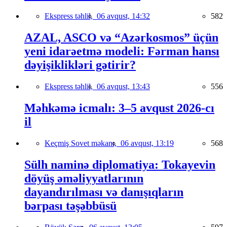
Ekspress təhlil,
06 avqust, 14:32
582
AZAL, ASCO və “Azərkosmos” üçün
yeni idarəetmə modeli: Fərman hansı
dəyişiklikləri gətirir?
Ekspress təhlil,
06 avqust, 13:43
556
Məhkəmə icmalı: 3–5 avqust 2026-cı
il
Keçmiş Sovet məkanı,
06 avqust, 13:19
568
Sülh naminə diplomatiya: Tokayevin
döyüş əməliyyatlarının
dayandırılması və danışıqların
bərpası təşəbbüsü