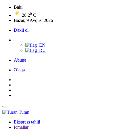
Bakı
0
28.2
C
Bazar, 9 Avqust 2026
Daxil ol
Abunə
Əlaqə
Turan
Ekspress təhlil
İcmallar