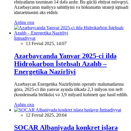
ehtiyatların təxminən 14 dəfə azdır. Bu güclü ehtiyat mövqeyi,
Azərbaycanın maliyyə sabitliyini və hökumətin strateji iqtisadi
idarəetməsini əks etdirir.
Ardını oxu
İqtisadiyyat
13 Fevral 2025, 14:07
Azərbaycanda Yanvar 2025-ci ildə
Hidrokarbon İstehsalı Azalıb –
Energetika Nazirliyi
Azərbaycan Energetika Nazirliyinin operativ məlumatlarına
görə, 2025-ci ilin yanvar ayında ölkədə 2,3 milyon ton neft
(kondensatla birlikdə) və 3,9 milyard kubmetr qaz hasil edilib.
Ardını oxu
İqtisadiyyat
12 Fevral 2025, 20:04
SOCAR Albaniyada konkret işlərə