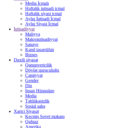
Media İcmalı
Həftəlik iqtisadi icmal
Həftəlik siyasi icmal
Aylıq İqtisadi İcmal
Aylıq Siyasi İcmal
İqtisadiyyat
Maliyyə
Makroiqtisadiyyat
Sənaye
Kənd təsərrüfatı
Biznes
Daxili siyasət
Qanunvericilik
Dövlət quruculuğu
Cəmiyyət
Gender
Din
İnsan Hüquqları
Media
Təhlükəsizlik
Sosial sahə
Xarici Siyasət
Keçmiş Sovet məkanı
Qafqaz
Amerika