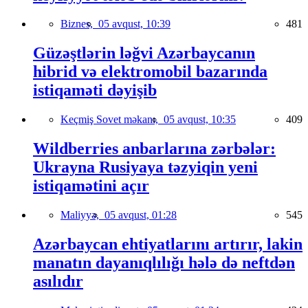
Biznes,
05 avqust, 10:39
481
Güzəştlərin ləğvi Azərbaycanın
hibrid və elektromobil bazarında
istiqaməti dəyişib
Keçmiş Sovet məkanı,
05 avqust, 10:35
409
Wildberries anbarlarına zərbələr:
Ukrayna Rusiyaya təzyiqin yeni
istiqamətini açır
Maliyyə,
05 avqust, 01:28
545
Azərbaycan ehtiyatlarını artırır, lakin
manatın dayanıqlılığı hələ də neftdən
asılıdır