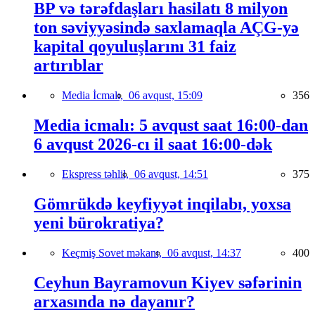
BP və tərəfdaşları hasilatı 8 milyon
ton səviyyəsində saxlamaqla AÇG-yə
kapital qoyuluşlarını 31 faiz
artırıblar
Media İcmalı,
06 avqust, 15:09
356
Media icmalı: 5 avqust saat 16:00-dan
6 avqust 2026-cı il saat 16:00-dək
Ekspress təhlil,
06 avqust, 14:51
375
Gömrükdə keyfiyyət inqilabı, yoxsa
yeni bürokratiya?
Keçmiş Sovet məkanı,
06 avqust, 14:37
400
Ceyhun Bayramovun Kiyev səfərinin
arxasında nə dayanır?