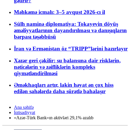
gətirir?
Məhkəmə icmalı: 3–5 avqust 2026-cı il
Sülh naminə diplomatiya: Tokayevin döyüş
əməliyyatlarının dayandırılması və danışıqların
bərpası təşəbbüsü
İran və Ermənistan öz “TRIPP”lərini hazırlayır
Xəzər geri çəkilir: su balansına dair risklərin,
nəticələrin və zəifliklərin kompleks
qiymətləndirilməsi
Əməkhaqları artır, lakin həyat ən çox hiss
edilən sahələrdə daha sürətlə bahalaşır
Ana səhifə
İqtisadiyyat
«Azər-Türk Bank»ın aktivləri 29,1% azalıb