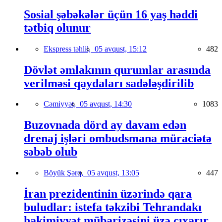
Sosial şəbəkələr üçün 16 yaş həddi
tətbiq olunur
Ekspress təhlil,
05 avqust, 15:12
482
Dövlət əmlakının qurumlar arasında
verilməsi qaydaları sadələşdirilib
Cəmiyyət,
05 avqust, 14:30
1083
Buzovnada dörd ay davam edən
drenaj işləri ombudsmana müraciətə
səbəb olub
Böyük Şərq,
05 avqust, 13:05
447
İran prezidentinin üzərində qara
buludlar: istefa təkzibi Tehrandakı
hakimiyyət mübarizəsini üzə çıxarır