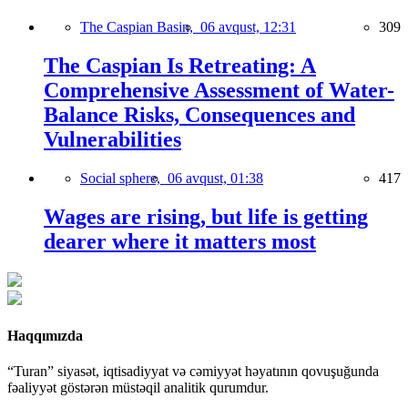
The Caspian Basin,
06 avqust, 12:31
309
The Caspian Is Retreating: A
Comprehensive Assessment of Water-
Balance Risks, Consequences and
Vulnerabilities
Social sphere,
06 avqust, 01:38
417
Wages are rising, but life is getting
dearer where it matters most
Haqqımızda
“Turan” siyasət, iqtisadiyyat və cəmiyyət həyatının qovuşuğunda
fəaliyyət göstərən müstəqil analitik qurumdur.