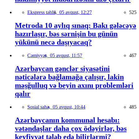
Ekspress təhlil,
05 avqust, 12:27
525
Metroda 10 aylıq sınaq: Bakı gələcəyə
hazırlaşır, bəs sərnişin bu günün
yükünü necə daşıyacaq?
Cəmiyyət,
05 avqust, 11:57
467
Azərbaycan gənclər siyasətini
nəticələrə bağlamağa çalışır, lakin
məşğulluq və beyin axını problemləri
qalır
Sosial sahə,
05 avqust, 10:44
485
Azərbaycanın kommunal hesabı:
vətəndaşlar daha çox ödəyirlər, bəs
keyfiyyət tələb edə bilirlərmi?