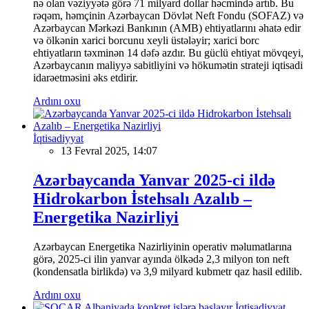
nə olan vəziyyətə görə 71 milyard dollar həcmində artıb. Bu
rəqəm, həmçinin Azərbaycan Dövlət Neft Fondu (SOFAZ) və
Azərbaycan Mərkəzi Bankının (AMB) ehtiyatlarını əhatə edir
və ölkənin xarici borcunu xeyli üstələyir; xarici borc
ehtiyatların təxminən 14 dəfə azdır. Bu güclü ehtiyat mövqeyi,
Azərbaycanın maliyyə sabitliyini və hökumətin strateji iqtisadi
idarəetməsini əks etdirir.
Ardını oxu
İqtisadiyyat
13 Fevral 2025, 14:07
Azərbaycanda Yanvar 2025-ci ildə
Hidrokarbon İstehsalı Azalıb –
Energetika Nazirliyi
Azərbaycan Energetika Nazirliyinin operativ məlumatlarına
görə, 2025-ci ilin yanvar ayında ölkədə 2,3 milyon ton neft
(kondensatla birlikdə) və 3,9 milyard kubmetr qaz hasil edilib.
Ardını oxu
İqtisadiyyat