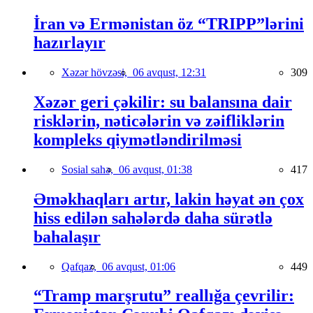
İran və Ermənistan öz “TRIPP”lərini
hazırlayır
Xəzər hövzəsi,
06 avqust, 12:31
309
Xəzər geri çəkilir: su balansına dair
risklərin, nəticələrin və zəifliklərin
kompleks qiymətləndirilməsi
Sosial sahə,
06 avqust, 01:38
417
Əməkhaqları artır, lakin həyat ən çox
hiss edilən sahələrdə daha sürətlə
bahalaşır
Qafqaz,
06 avqust, 01:06
449
“Tramp marşrutu” reallığa çevrilir: