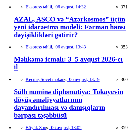
Ekspress təhlil,
06 avqust, 14:32
371
AZAL, ASCO və “Azərkosmos” üçün
yeni idarəetmə modeli: Fərman hansı
dəyişiklikləri gətirir?
Ekspress təhlil,
06 avqust, 13:43
353
Məhkəmə icmalı: 3–5 avqust 2026-cı
il
Keçmiş Sovet məkanı,
06 avqust, 13:19
360
Sülh naminə diplomatiya: Tokayevin
döyüş əməliyyatlarının
dayandırılması və danışıqların
bərpası təşəbbüsü
Böyük Şərq,
06 avqust, 13:05
359