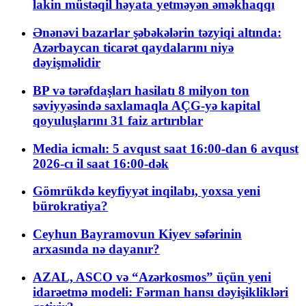
lakin müstəqil həyata yetməyən əməkhaqqı
Ənənəvi bazarlar şəbəkələrin təzyiqi altında:
Azərbaycan ticarət qaydalarını niyə
dəyişməlidir
BP və tərəfdaşları hasilatı 8 milyon ton
səviyyəsində saxlamaqla AÇG-yə kapital
qoyuluşlarını 31 faiz artırıblar
Media icmalı: 5 avqust saat 16:00-dan 6 avqust
2026-cı il saat 16:00-dək
Gömrükdə keyfiyyət inqilabı, yoxsa yeni
bürokratiya?
Ceyhun Bayramovun Kiyev səfərinin
arxasında nə dayanır?
AZAL, ASCO və “Azərkosmos” üçün yeni
idarəetmə modeli: Fərman hansı dəyişiklikləri