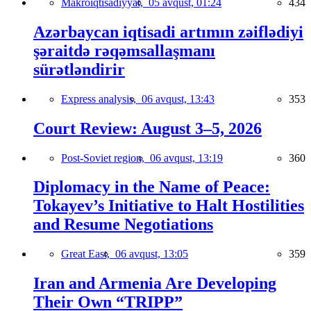
Makroiqtisadiyyat,
05 avqust, 01:24
434
Azərbaycan iqtisadi artımın zəiflədiyi
şəraitdə rəqəmsallaşmanı
sürətləndirir
Express analysis,
06 avqust, 13:43
353
Court Review: August 3–5, 2026
Post-Soviet region,
06 avqust, 13:19
360
Diplomacy in the Name of Peace:
Tokayev’s Initiative to Halt Hostilities
and Resume Negotiations
Great East,
06 avqust, 13:05
359
Iran and Armenia Are Developing
Their Own “TRIPP”