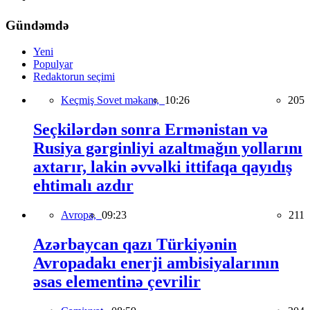
Gündəmdə
Yeni
Populyar
Redaktorun seçimi
Keçmiş Sovet məkanı,
10:26
205
Seçkilərdən sonra Ermənistan və
Rusiya gərginliyi azaltmağın yollarını
axtarır, lakin əvvəlki ittifaqa qayıdış
ehtimalı azdır
Avropa,
09:23
211
Azərbaycan qazı Türkiyənin
Avropadakı enerji ambisiyalarının
əsas elementinə çevrilir