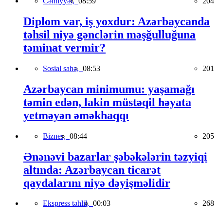
Cəmiyyət,
08:59
204
Diplom var, iş yoxdur: Azərbaycanda
təhsil niyə gənclərin məşğulluğuna
təminat vermir?
Sosial sahə,
08:53
201
Azərbaycan minimumu: yaşamağı
təmin edən, lakin müstəqil həyata
yetməyən əməkhaqqı
Biznes,
08:44
205
Ənənəvi bazarlar şəbəkələrin təzyiqi
altında: Azərbaycan ticarət
qaydalarını niyə dəyişməlidir
Ekspress təhlil,
00:03
268