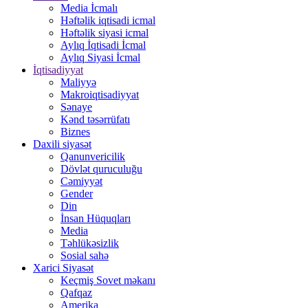
Media İcmalı
Həftəlik iqtisadi icmal
Həftəlik siyasi icmal
Aylıq İqtisadi İcmal
Aylıq Siyasi İcmal
İqtisadiyyat
Maliyyə
Makroiqtisadiyyat
Sənaye
Kənd təsərrüfatı
Biznes
Daxili siyasət
Qanunvericilik
Dövlət quruculuğu
Cəmiyyət
Gender
Din
İnsan Hüquqları
Media
Təhlükəsizlik
Sosial sahə
Xarici Siyasət
Keçmiş Sovet məkanı
Qafqaz
Amerika