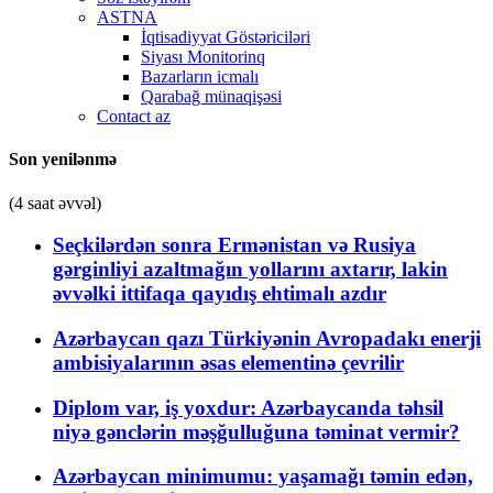
ASTNA
İqtisadiyyat Göstəriciləri
Siyası Monitorinq
Bazarların icmalı
Qarabağ münaqişəsi
Contact az
Son yenilənmə
(4 saat əvvəl)
Seçkilərdən sonra Ermənistan və Rusiya
gərginliyi azaltmağın yollarını axtarır, lakin
əvvəlki ittifaqa qayıdış ehtimalı azdır
Azərbaycan qazı Türkiyənin Avropadakı enerji
ambisiyalarının əsas elementinə çevrilir
Diplom var, iş yoxdur: Azərbaycanda təhsil
niyə gənclərin məşğulluğuna təminat vermir?
Azərbaycan minimumu: yaşamağı təmin edən,