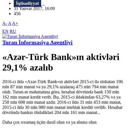
İqtisadiyyat
31 Yanvar 2017, 16:09
456
A-
A
A+
EN
RU
Turan İnformasiya Agentliyi
«Azər-Türk Bank»ın aktivləri
29,1% azalıb
2016-cı ildə «Azər-Türk Bank»ın aktivləri 2015-ci ilə nisbətən 196
mln 87 min manat və ya 29,1% azalaraq 475 mln 794 min manat
olub. Turan-ın məlumatına görə, hesabat dövründə bank 150 mln
162 min manat kredit verib. Bu, 2015-ci ildəkindən 63,27% və ya
258 mln 698 min manat azdır. 2016-cı ildə 31 mln 453 min manat,
2015-ci ildə 30 mln 980 min manat istehlak krediti verilib. Hesabat
dövründə bankın öhdəlikləri 204 mln 161 min manat...
Daha çox oxumaq üçün daxil olun və ya abunə olun