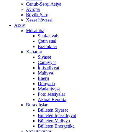
Cənub-Şərqi Asiya
Avropa
Böyük Şərq
Xəzər hövzəsi
Arxiv
Müsahibə
Sual-cavab
Çətin sual
Bizimkiler
Xəbərlər
Siyasət
Cəmiyyət
İqtisadiyyat
Maliyyə
Enerji
Dünyada
Mədəniyyət
Foto sessiyalar
Aktual Reportaj
Buraxılışlar
Bülleten Siyasət
Bülleten İqtisadiyyat
Bülleten Maliyyə
Bülleten Energetika
Söz istəyirəm