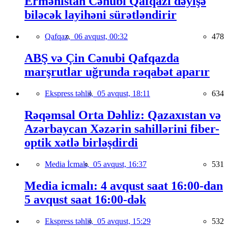
Ermənistan Cənubi Qafqazı dəyişə
biləcək layihəni sürətləndirir
Qafqaz,
06 avqust, 00:32
478
ABŞ və Çin Cənubi Qafqazda
marşrutlar uğrunda rəqabət aparır
Ekspress təhlil,
05 avqust, 18:11
634
Rəqəmsal Orta Dəhliz: Qazaxıstan və
Azərbaycan Xəzərin sahillərini fiber-
optik xətlə birləşdirdi
Media İcmalı,
05 avqust, 16:37
531
Media icmalı: 4 avqust saat 16:00-dan
5 avqust saat 16:00-dək
Ekspress təhlil,
05 avqust, 15:29
532