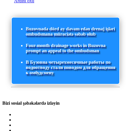
Ardını oxu
Buzovnada dörd ay davam edən drenaj işləri
ombudsmana müraciətə səbəb olub
Four-month drainage works in Buzovna
prompt an appeal to the ombudsman
В Бузовна четырехмесячные работы по
водоотводу стали поводом для обращения
к омбудсмену
Bizi sosial şəbəkələrdə izləyin