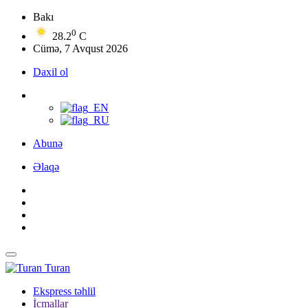
Bakı
0
28.2
C
Cümə, 7 Avqust 2026
Daxil ol
Abunə
Əlaqə
Turan
Ekspress təhlil
İcmallar