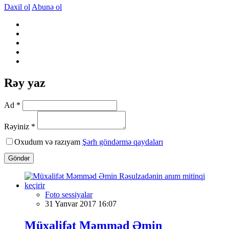
Daxil ol
Abunə ol
Rəy yaz
Ad *
Rəyiniz *
Oxudum və razıyam
Şərh göndərmə qaydaları
Göndər
Foto sessiyalar
31 Yanvar 2017 16:07
Müxalifət Məmməd Əmin