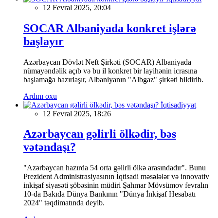
12 Fevral 2025, 20:04
SOCAR Albaniyada konkret işlərə
başlayır
Azərbaycan Dövlət Neft Şirkəti (SOCAR) Albaniyada
nümayəndəlik açıb və bu il konkret bir layihənin icrasına
başlamağa hazırlaşır, Albaniyanın "Albgaz" şirkəti bildirib.
Ardını oxu
İqtisadiyyat
12 Fevral 2025, 18:26
Azərbaycan gəlirli ölkədir, bəs
vətəndaşı?
"Azərbaycan hazırda 54 orta gəlirli ölkə arasındadır". Bunu
Prezident Administrasiyasının İqtisadi məsələlər və innovativ
inkişaf siyasəti şöbəsinin müdiri Şahmar Mövsümov fevralın
10-da Bakıda Dünya Bankının "Dünya İnkişaf Hesabatı
2024" təqdimatında deyib.