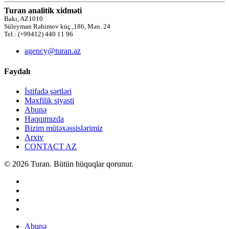
Turan analitik xidməti
Bakı, AZ1010
Süleyman Rəhimov küç.,186, Mən. 24
Tel.: (+99412) 440 11 96
agency@turan.az
Faydalı
İstifadə şərtləri
Məxfilik siyasti
Abunə
Haqqımızda
Bizim mütəxəssislərimiz
Arxiv
CONTACT AZ
© 2026 Turan. Bütün hüquqlar qorunur.
Abunə