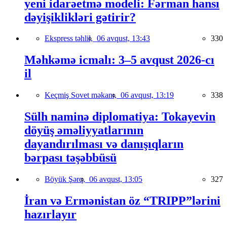
yeni idarəetmə modeli: Fərman hansı
dəyişiklikləri gətirir?
Ekspress təhlil,
06 avqust, 13:43
330
Məhkəmə icmalı: 3–5 avqust 2026-cı
il
Keçmiş Sovet məkanı,
06 avqust, 13:19
338
Sülh naminə diplomatiya: Tokayevin
döyüş əməliyyatlarının
dayandırılması və danışıqların
bərpası təşəbbüsü
Böyük Şərq,
06 avqust, 13:05
327
İran və Ermənistan öz “TRIPP”lərini
hazırlayır