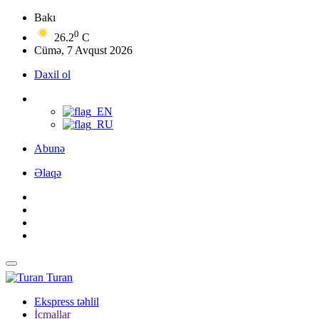
Bakı
0
26.2
C
Cümə, 7 Avqust 2026
Daxil ol
Abunə
Əlaqə
Turan
Ekspress təhlil
İcmallar