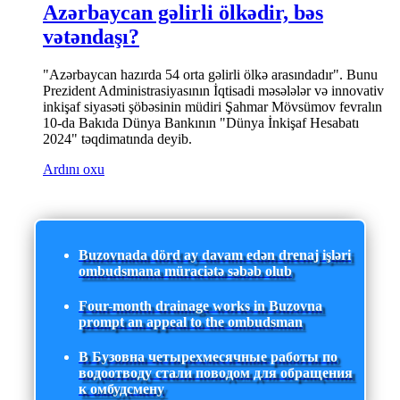
Azərbaycan gəlirli ölkədir, bəs
vətəndaşı?
"Azərbaycan hazırda 54 orta gəlirli ölkə arasındadır". Bunu
Prezident Administrasiyasının İqtisadi məsələlər və innovativ
inkişaf siyasəti şöbəsinin müdiri Şahmar Mövsümov fevralın
10-da Bakıda Dünya Bankının "Dünya İnkişaf Hesabatı
2024" təqdimatında deyib.
Ardını oxu
Buzovnada dörd ay davam edən drenaj işləri
ombudsmana müraciətə səbəb olub
Four-month drainage works in Buzovna
prompt an appeal to the ombudsman
В Бузовна четырехмесячные работы по
водоотводу стали поводом для обращения
к омбудсмену