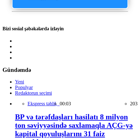
Bizi sosial şəbəkələrdə izləyin
Gündəmdə
Yeni
Populyar
Redaktorun seçimi
Ekspress təhlil,
00:03
203
BP və tərəfdaşları hasilatı 8 milyon
ton səviyyəsində saxlamaqla AÇG-yə
kapital qoyuluşlarını 31 faiz