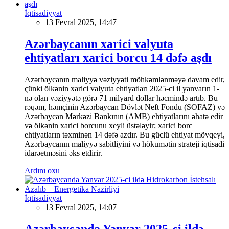
İqtisadiyyat
13 Fevral 2025, 14:47
Azərbaycanın xarici valyuta
ehtiyatları xarici borcu 14 dəfə aşdı
Azərbaycanın maliyyə vəziyyəti möhkəmlənməyə davam edir,
çünki ölkənin xarici valyuta ehtiyatları 2025-ci il yanvarın 1-
nə olan vəziyyətə görə 71 milyard dollar həcmində artıb. Bu
rəqəm, həmçinin Azərbaycan Dövlət Neft Fondu (SOFAZ) və
Azərbaycan Mərkəzi Bankının (AMB) ehtiyatlarını əhatə edir
və ölkənin xarici borcunu xeyli üstələyir; xarici borc
ehtiyatların təxminən 14 dəfə azdır. Bu güclü ehtiyat mövqeyi,
Azərbaycanın maliyyə sabitliyini və hökumətin strateji iqtisadi
idarəetməsini əks etdirir.
Ardını oxu
İqtisadiyyat
13 Fevral 2025, 14:07
Azərbaycanda Yanvar 2025-ci ildə