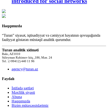
introduced for social networks
Haqqımızda
“Turan” siyasət, iqtisadiyyat və cəmiyyət həyatının qovuşuğunda
fəaliyyət göstərən müstəqil analitik qurumdur.
Turan analitik xidməti
Bakı, AZ1010
Süleyman Rəhimov küç.,186, Mən. 24
Tel.: (+99412) 440 11 96
agency@turan.az
Faydalı
İstifadə şərtləri
Məxfilik siyasti
Abunə
Haqqımızda
Bizim mütəxəssislərimiz