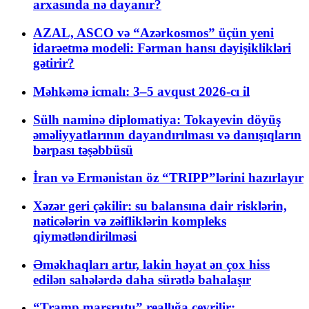
arxasında nə dayanır?
AZAL, ASCO və “Azərkosmos” üçün yeni
idarəetmə modeli: Fərman hansı dəyişiklikləri
gətirir?
Məhkəmə icmalı: 3–5 avqust 2026-cı il
Sülh naminə diplomatiya: Tokayevin döyüş
əməliyyatlarının dayandırılması və danışıqların
bərpası təşəbbüsü
İran və Ermənistan öz “TRIPP”lərini hazırlayır
Xəzər geri çəkilir: su balansına dair risklərin,
nəticələrin və zəifliklərin kompleks
qiymətləndirilməsi
Əməkhaqları artır, lakin həyat ən çox hiss
edilən sahələrdə daha sürətlə bahalaşır
“Tramp marşrutu” reallığa çevrilir: