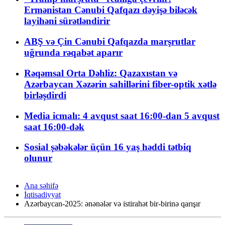
Ermənistan Cənubi Qafqazı dəyişə biləcək
layihəni sürətləndirir
ABŞ və Çin Cənubi Qafqazda marşrutlar
uğrunda rəqabət aparır
Rəqəmsal Orta Dəhliz: Qazaxıstan və
Azərbaycan Xəzərin sahillərini fiber-optik xətlə
birləşdirdi
Media icmalı: 4 avqust saat 16:00-dan 5 avqust
saat 16:00-dək
Sosial şəbəkələr üçün 16 yaş həddi tətbiq
olunur
Ana səhifə
İqtisadiyyat
Azərbaycan-2025: ənənələr və istirahət bir-birinə qarışır