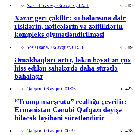
Xəzər hövzəsi,
06 avqust, 12:31
285
Xəzər geri çəkilir: su balansına dair
risklərin, nəticələrin və zəifliklərin
kompleks qiymətləndirilməsi
Sosial sahə,
06 avqust, 01:38
389
Əməkhaqları artır, lakin həyat ən çox
hiss edilən sahələrdə daha sürətlə
bahalaşır
Qafqaz,
06 avqust, 01:06
423
“Tramp marşrutu” reallığa çevrilir:
Ermənistan Cənubi Qafqazı dəyişə
biləcək layihəni sürətləndirir
Qafqaz,
06 avqust, 00:32
458