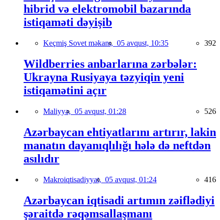
hibrid və elektromobil bazarında
istiqaməti dəyişib
Keçmiş Sovet məkanı,
05 avqust, 10:35
392
Wildberries anbarlarına zərbələr:
Ukrayna Rusiyaya təzyiqin yeni
istiqamətini açır
Maliyyə,
05 avqust, 01:28
526
Azərbaycan ehtiyatlarını artırır, lakin
manatın dayanıqlılığı hələ də neftdən
asılıdır
Makroiqtisadiyyat,
05 avqust, 01:24
416
Azərbaycan iqtisadi artımın zəiflədiyi
şəraitdə rəqəmsallaşmanı