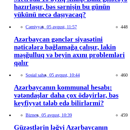
hazırlaşır, bəs sərnişin bu günün
yükünü necə daşıyacaq?
Cəmiyyət,
05 avqust, 11:57
448
Azərbaycan gənclər siyasətini
nəticələrə bağlamağa çalışır, lakin
məşğulluq və beyin axını problemləri
qalır
Sosial sahə,
05 avqust, 10:44
460
Azərbaycanın kommunal hesabı:
vətəndaşlar daha çox ödəyirlər, bəs
keyfiyyət tələb edə bilirlərmi?
Biznes,
05 avqust, 10:39
459
Güzəştlərin ləğvi Azərbaycanın