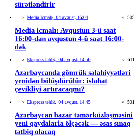
sürətləndirir
Media İcmalı,
04 avqust, 16:04
505
Media icmalı: Avqustun 3-ü saat
16:00-dan avqustun 4-ü saat 16:00-
dək
Ekspress təhlil,
04 avqust, 14:50
611
Azərbaycanda gömrük səlahiyyətləri
yenidən bölüşdürülür: islahat
çevikliyi artıracaqmı?
Ekspress təhlil,
04 avqust, 14:45
531
Azərbaycan bazar təmərküzləşməsini
yeni qaydalarla ölçəcək — əsas sınaq
tətbiq olacaq