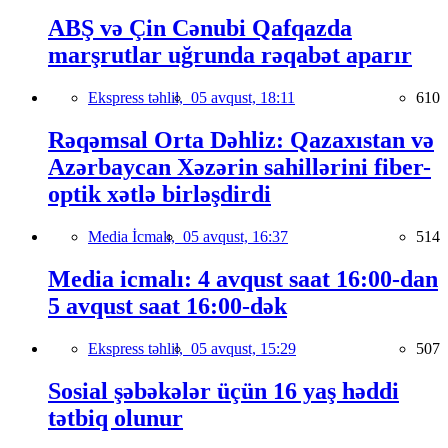
ABŞ və Çin Cənubi Qafqazda
marşrutlar uğrunda rəqabət aparır
Ekspress təhlil,
05 avqust, 18:11
610
Rəqəmsal Orta Dəhliz: Qazaxıstan və
Azərbaycan Xəzərin sahillərini fiber-
optik xətlə birləşdirdi
Media İcmalı,
05 avqust, 16:37
514
Media icmalı: 4 avqust saat 16:00-dan
5 avqust saat 16:00-dək
Ekspress təhlil,
05 avqust, 15:29
507
Sosial şəbəkələr üçün 16 yaş həddi
tətbiq olunur