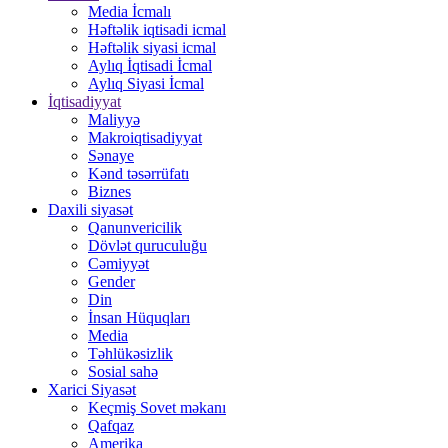
Media İcmalı
Həftəlik iqtisadi icmal
Həftəlik siyasi icmal
Aylıq İqtisadi İcmal
Aylıq Siyasi İcmal
İqtisadiyyat
Maliyyə
Makroiqtisadiyyat
Sənaye
Kənd təsərrüfatı
Biznes
Daxili siyasət
Qanunvericilik
Dövlət quruculuğu
Cəmiyyət
Gender
Din
İnsan Hüquqları
Media
Təhlükəsizlik
Sosial sahə
Xarici Siyasət
Keçmiş Sovet məkanı
Qafqaz
Amerika