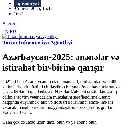
İqtisadiyyat
9 Yanvar 2025, 15:42
1662
A-
A
A+
EN
RU
Turan İnformasiya Agentliyi
Azərbaycan-2025: ənənələr və
istirahət bir-birinə qarışır
2025-ci ildə Azərbaycan mədəni ənənələri, dini ayinləri və milli
xatirə tarixlərini özündə birləşdirən bir sıra dövlət bayramlarını və
yas tədbirlərini qeyd edəcək. Nazirlər Kabineti tərəfindən təsdiq
edilmiş təqvim vətəndaşlara miraslarını şərəfləndirmək, tarix
haqqında düşünmək, ailə və dostları ilə istirahət etmək imkanı
verəcək mənalı tarixləri müəyyənləşdirir. Əsas qeyri-iş günləri
Yanvar 20 yan...
Daha çox oxumaq üçün daxil olun və ya abunə olun