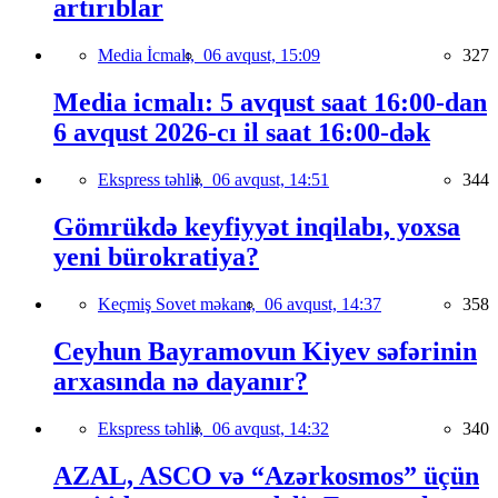
artırıblar
Media İcmalı,
06 avqust, 15:09
327
Media icmalı: 5 avqust saat 16:00-dan
6 avqust 2026-cı il saat 16:00-dək
Ekspress təhlil,
06 avqust, 14:51
344
Gömrükdə keyfiyyət inqilabı, yoxsa
yeni bürokratiya?
Keçmiş Sovet məkanı,
06 avqust, 14:37
358
Ceyhun Bayramovun Kiyev səfərinin
arxasında nə dayanır?
Ekspress təhlil,
06 avqust, 14:32
340
AZAL, ASCO və “Azərkosmos” üçün