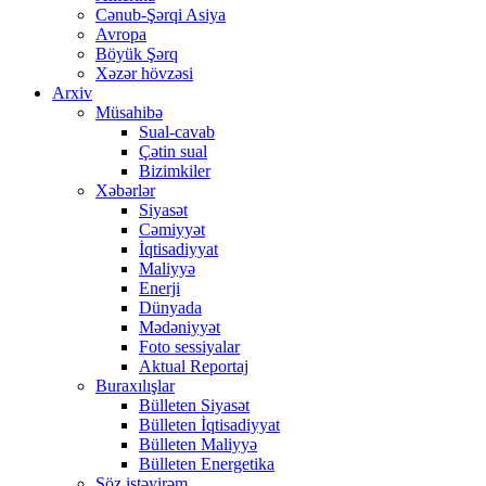
Cənub-Şərqi Asiya
Avropa
Böyük Şərq
Xəzər hövzəsi
Arxiv
Müsahibə
Sual-cavab
Çətin sual
Bizimkiler
Xəbərlər
Siyasət
Cəmiyyət
İqtisadiyyat
Maliyyə
Enerji
Dünyada
Mədəniyyət
Foto sessiyalar
Aktual Reportaj
Buraxılışlar
Bülleten Siyasət
Bülleten İqtisadiyyat
Bülleten Maliyyə
Bülleten Energetika
Söz istəyirəm