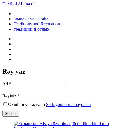
Daxil ol
Abunə ol
ənənələr və istirahət
Traditions and Recreation
традиции и отдых
Rəy yaz
Ad *
Rəyiniz *
Oxudum və razıyam
Şərh göndərmə qaydaları
Göndər