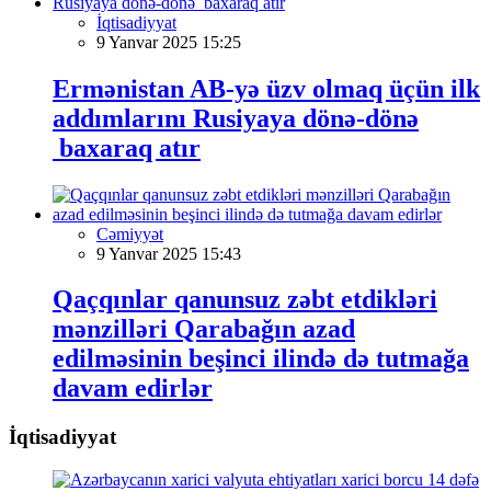
İqtisadiyyat
9 Yanvar 2025 15:25
Ermənistan AB-yə üzv olmaq üçün ilk
addımlarını Rusiyaya dönə-dönə
baxaraq atır
Cəmiyyət
9 Yanvar 2025 15:43
Qaçqınlar qanunsuz zəbt etdikləri
mənzilləri Qarabağın azad
edilməsinin beşinci ilində də tutmağa
davam edirlər
İqtisadiyyat