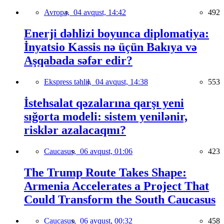
Avropa,
04 avqust, 14:42
492
Enerji dəhlizi boyunca diplomatiya:
İnyatsio Kassis nə üçün Bakıya və
Aşqabada səfər edir?
Ekspress təhlil,
04 avqust, 14:38
553
İstehsalat qəzalarına qarşı yeni
sığorta modeli: sistem yenilənir,
risklər azalacaqmı?
Caucasus,
06 avqust, 01:06
423
The Trump Route Takes Shape:
Armenia Accelerates a Project That
Could Transform the South Caucasus
Caucasus,
06 avqust, 00:32
458