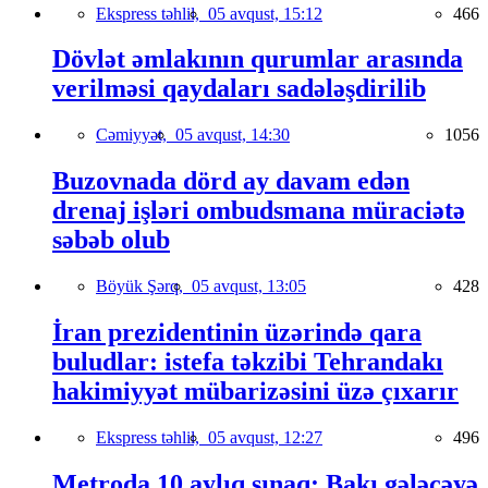
Ekspress təhlil,
05 avqust, 15:12
466
Dövlət əmlakının qurumlar arasında
verilməsi qaydaları sadələşdirilib
Cəmiyyət,
05 avqust, 14:30
1056
Buzovnada dörd ay davam edən
drenaj işləri ombudsmana müraciətə
səbəb olub
Böyük Şərq,
05 avqust, 13:05
428
İran prezidentinin üzərində qara
buludlar: istefa təkzibi Tehrandakı
hakimiyyət mübarizəsini üzə çıxarır
Ekspress təhlil,
05 avqust, 12:27
496
Metroda 10 aylıq sınaq: Bakı gələcəyə