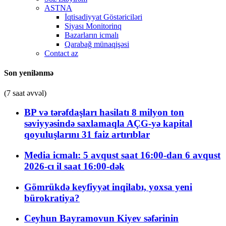
ASTNA
İqtisadiyyat Göstəriciləri
Siyası Monitorinq
Bazarların icmalı
Qarabağ münaqişəsi
Contact az
Son yenilənmə
(7 saat əvvəl)
BP və tərəfdaşları hasilatı 8 milyon ton
səviyyəsində saxlamaqla AÇG-yə kapital
qoyuluşlarını 31 faiz artırıblar
Media icmalı: 5 avqust saat 16:00-dan 6 avqust
2026-cı il saat 16:00-dək
Gömrükdə keyfiyyət inqilabı, yoxsa yeni
bürokratiya?
Ceyhun Bayramovun Kiyev səfərinin