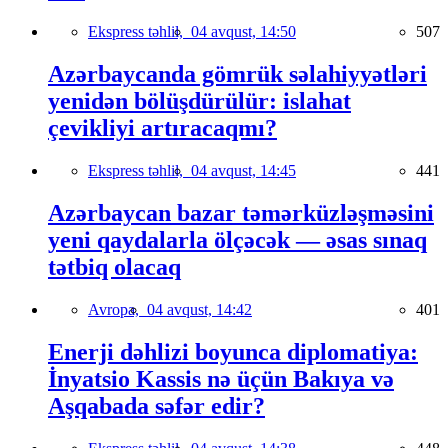
Ekspress təhlil,
04 avqust, 14:50
507
Azərbaycanda gömrük səlahiyyətləri
yenidən bölüşdürülür: islahat
çevikliyi artıracaqmı?
Ekspress təhlil,
04 avqust, 14:45
441
Azərbaycan bazar təmərküzləşməsini
yeni qaydalarla ölçəcək — əsas sınaq
tətbiq olacaq
Avropa,
04 avqust, 14:42
401
Enerji dəhlizi boyunca diplomatiya:
İnyatsio Kassis nə üçün Bakıya və
Aşqabada səfər edir?