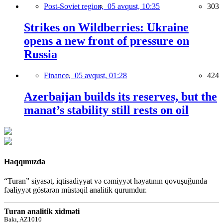
Post-Soviet region,
05 avqust, 10:35
303
Strikes on Wildberries: Ukraine
opens a new front of pressure on
Russia
Finance,
05 avqust, 01:28
424
Azerbaijan builds its reserves, but the
manat’s stability still rests on oil
Haqqımızda
“Turan” siyasət, iqtisadiyyat və cəmiyyət həyatının qovuşuğunda
fəaliyyət göstərən müstəqil analitik qurumdur.
Turan analitik xidməti
Bakı, AZ1010