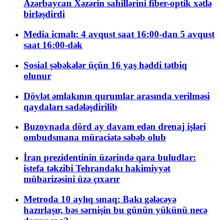
Azərbaycan Xəzərin sahillərini fiber-optik xətlə
birləşdirdi
Media icmalı: 4 avqust saat 16:00-dan 5 avqust
saat 16:00-dək
Sosial şəbəkələr üçün 16 yaş həddi tətbiq
olunur
Dövlət əmlakının qurumlar arasında verilməsi
qaydaları sadələşdirilib
Buzovnada dörd ay davam edən drenaj işləri
ombudsmana müraciətə səbəb olub
İran prezidentinin üzərində qara buludlar:
istefa təkzibi Tehrandakı hakimiyyət
mübarizəsini üzə çıxarır
Metroda 10 aylıq sınaq: Bakı gələcəyə
hazırlaşır, bəs sərnişin bu günün yükünü necə