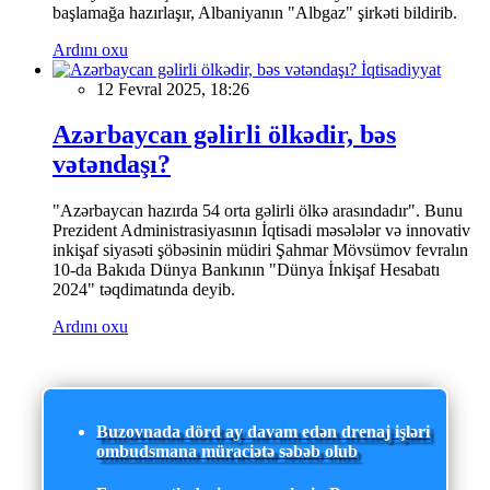
başlamağa hazırlaşır, Albaniyanın "Albgaz" şirkəti bildirib.
Ardını oxu
İqtisadiyyat
12 Fevral 2025, 18:26
Azərbaycan gəlirli ölkədir, bəs
vətəndaşı?
"Azərbaycan hazırda 54 orta gəlirli ölkə arasındadır". Bunu
Prezident Administrasiyasının İqtisadi məsələlər və innovativ
inkişaf siyasəti şöbəsinin müdiri Şahmar Mövsümov fevralın
10-da Bakıda Dünya Bankının "Dünya İnkişaf Hesabatı
2024" təqdimatında deyib.
Ardını oxu
Buzovnada dörd ay davam edən drenaj işləri
ombudsmana müraciətə səbəb olub