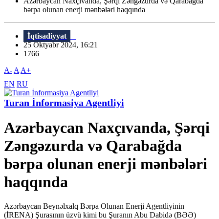
Azərbaycan Naxçıvanda, Şərqi Zəngəzurda və Qarabağda
bərpa olunan enerji mənbələri haqqında
İqtisadiyyat
25 Oktyabr 2024, 16:21
1766
A-
A
A+
EN
RU
Turan İnformasiya Agentliyi
Azərbaycan Naxçıvanda, Şərqi
Zəngəzurda və Qarabağda
bərpa olunan enerji mənbələri
haqqında
Azərbaycan Beynəlxalq Bərpa Olunan Enerji Agentliyinin
(İRENA) Şurasının üzvü kimi bu Şuranın Abu Dabidə (BƏƏ)