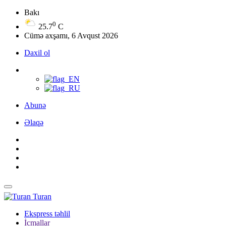
Bakı
0
25.7
C
Cümə axşamı, 6 Avqust 2026
Daxil ol
Abunə
Əlaqə
Turan
Ekspress təhlil
İcmallar