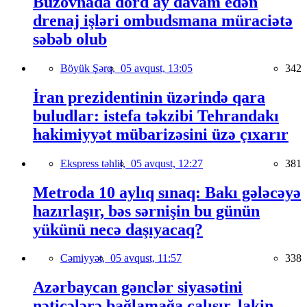
Buzovnada dörd ay davam edən
drenaj işləri ombudsmana müraciətə
səbəb olub
Böyük Şərq,
05 avqust, 13:05
342
İran prezidentinin üzərində qara
buludlar: istefa təkzibi Tehrandakı
hakimiyyət mübarizəsini üzə çıxarır
Ekspress təhlil,
05 avqust, 12:27
381
Metroda 10 aylıq sınaq: Bakı gələcəyə
hazırlaşır, bəs sərnişin bu günün
yükünü necə daşıyacaq?
Cəmiyyət,
05 avqust, 11:57
338
Azərbaycan gənclər siyasətini
nəticələrə bağlamağa çalışır, lakin