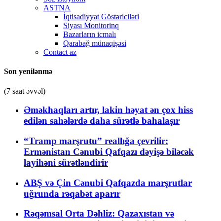
ASTNA
İqtisadiyyat Göstəriciləri
Siyası Monitorinq
Bazarların icmalı
Qarabağ münaqişəsi
Contact az
Son yenilənmə
(7 saat əvvəl)
Əməkhaqları artır, lakin həyat ən çox hiss
edilən sahələrdə daha sürətlə bahalaşır
“Tramp marşrutu” reallığa çevrilir:
Ermənistan Cənubi Qafqazı dəyişə biləcək
layihəni sürətləndirir
ABŞ və Çin Cənubi Qafqazda marşrutlar
uğrunda rəqabət aparır
Rəqəmsal Orta Dəhliz: Qazaxıstan və