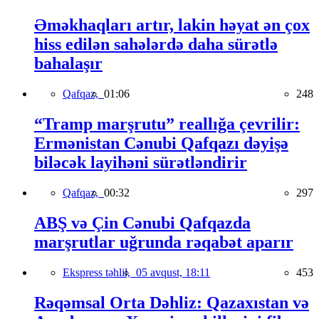
Əməkhaqları artır, lakin həyat ən çox
hiss edilən sahələrdə daha sürətlə
bahalaşır
Qafqaz,
01:06
248
“Tramp marşrutu” reallığa çevrilir:
Ermənistan Cənubi Qafqazı dəyişə
biləcək layihəni sürətləndirir
Qafqaz,
00:32
297
ABŞ və Çin Cənubi Qafqazda
marşrutlar uğrunda rəqabət aparır
Ekspress təhlil,
05 avqust, 18:11
453
Rəqəmsal Orta Dəhliz: Qazaxıstan və