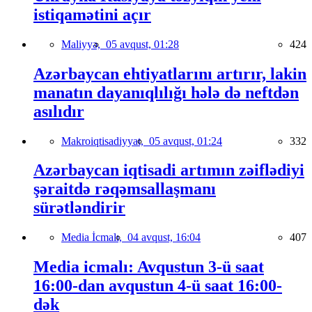
istiqamətini açır
Maliyyə,
05 avqust, 01:28
424
Azərbaycan ehtiyatlarını artırır, lakin
manatın dayanıqlılığı hələ də neftdən
asılıdır
Makroiqtisadiyyat,
05 avqust, 01:24
332
Azərbaycan iqtisadi artımın zəiflədiyi
şəraitdə rəqəmsallaşmanı
sürətləndirir
Media İcmalı,
04 avqust, 16:04
407
Media icmalı: Avqustun 3-ü saat
16:00-dan avqustun 4-ü saat 16:00-
dək