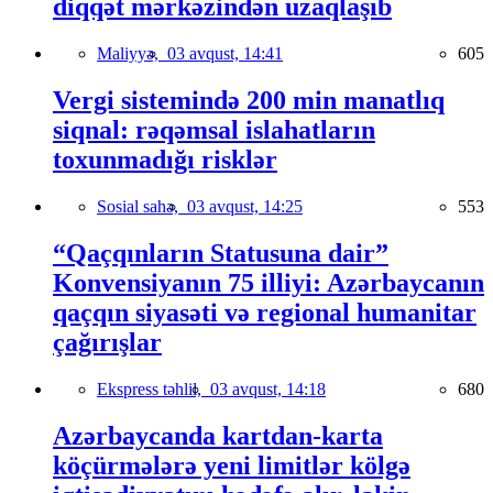
diqqət mərkəzindən uzaqlaşıb
Maliyyə,
03 avqust, 14:41
605
Vergi sistemində 200 min manatlıq
siqnal: rəqəmsal islahatların
toxunmadığı risklər
Sosial sahə,
03 avqust, 14:25
553
“Qaçqınların Statusuna dair”
Konvensiyanın 75 illiyi: Azərbaycanın
qaçqın siyasəti və regional humanitar
çağırışlar
Ekspress təhlil,
03 avqust, 14:18
680
Azərbaycanda kartdan-karta
köçürmələrə yeni limitlər kölgə