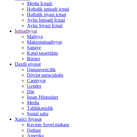
Media İcmalı
Həftəlik iqtisadi icmal
Həftəlik siyasi icmal
Aylıq İqtisadi İcmal
Aylıq Siyasi İcmal
İqtisadiyyat
Maliyyə
Makroiqtisadiyyat
Sənaye
Kənd təsərrüfatı
Biznes
Daxili siyasət
Qanunvericilik
Dövlət quruculuğu
Cəmiyyət
Gender
Din
İnsan Hüquqları
Media
Təhlükəsizlik
Sosial sahə
Xarici Siyasət
Keçmiş Sovet məkanı
Qafqaz
Amerika