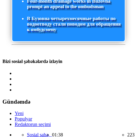
Four-month drainage works in Buzovna
prompt an appeal to the ombudsman
В Бузовна четырехмесячные работы по
водоотводу стали поводом для обращения
к омбудсмену
Bizi sosial şəbəkələrdə izləyin
Gündəmdə
Yeni
Populyar
Redaktorun seçimi
Sosial sahə,
01:38
223