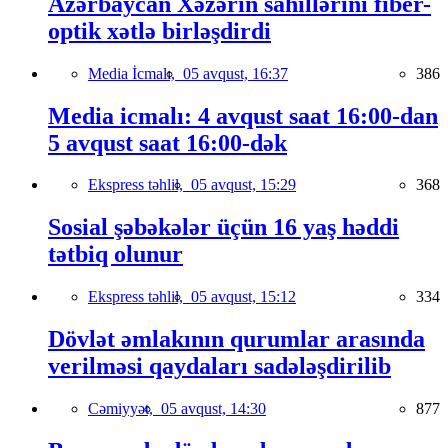
Azərbaycan Xəzərin sahillərini fiber-
optik xətlə birləşdirdi
Media İcmalı,
05 avqust, 16:37
386
Media icmalı: 4 avqust saat 16:00-dan
5 avqust saat 16:00-dək
Ekspress təhlil,
05 avqust, 15:29
368
Sosial şəbəkələr üçün 16 yaş həddi
tətbiq olunur
Ekspress təhlil,
05 avqust, 15:12
334
Dövlət əmlakının qurumlar arasında
verilməsi qaydaları sadələşdirilib
Cəmiyyət,
05 avqust, 14:30
877