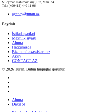
Süleyman Rəhimov küç.,186, Mən. 24
Tel.: (+99412) 440 11 96
agency@turan.az
Faydalı
İstifadə şərtləri
Məxfilik siyasti
Abunə
Haqqımızda
Bizim mütəxəssislərimiz
Arxiv
CONTACT AZ
© 2026 Turan. Bütün hüquqlar qorunur.
Abunə
Daxil ol