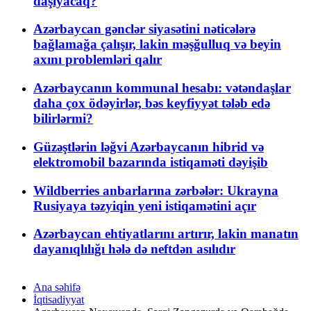
daşıyacaq?
Azərbaycan gənclər siyasətini nəticələrə
bağlamağa çalışır, lakin məşğulluq və beyin
axını problemləri qalır
Azərbaycanın kommunal hesabı: vətəndaşlar
daha çox ödəyirlər, bəs keyfiyyət tələb edə
bilirlərmi?
Güzəştlərin ləğvi Azərbaycanın hibrid və
elektromobil bazarında istiqaməti dəyişib
Wildberries anbarlarına zərbələr: Ukrayna
Rusiyaya təzyiqin yeni istiqamətini açır
Azərbaycan ehtiyatlarını artırır, lakin manatın
dayanıqlılığı hələ də neftdən asılıdır
Ana səhifə
İqtisadiyyat