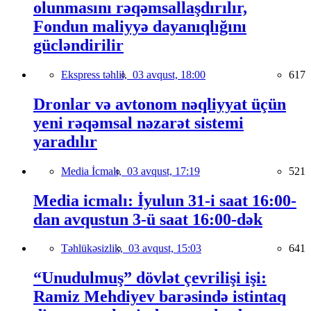
olunmasını rəqəmsallaşdırılır,
Fondun maliyyə dayanıqlığını
gücləndirilir
Ekspress təhlil,
03 avqust, 18:00
617
Dronlar və avtonom nəqliyyat üçün
yeni rəqəmsal nəzarət sistemi
yaradılır
Media İcmalı,
03 avqust, 17:19
521
Media icmalı: İyulun 31-i saat 16:00-
dan avqustun 3-ü saat 16:00-dək
Təhlükəsizlik,
03 avqust, 15:03
641
“Unudulmuş” dövlət çevrilişi işi:
Ramiz Mehdiyev barəsində istintaq