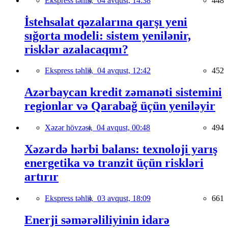
Ekspress təhlil,
04 avqust, 14:38
448
İstehsalat qəzalarına qarşı yeni
sığorta modeli: sistem yenilənir,
risklər azalacaqmı?
Ekspress təhlil,
04 avqust, 12:42
452
Azərbaycan kredit zəmanəti sistemini
regionlar və Qarabağ üçün yeniləyir
Xəzər hövzəsi,
04 avqust, 00:48
494
Xəzərdə hərbi balans: texnoloji yarış
energetika və tranzit üçün riskləri
artırır
Ekspress təhlil,
03 avqust, 18:09
661
Enerji səmərəliliyinin idarə