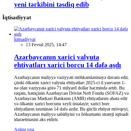
yeni tərkibini təsdiq edib
İqtisadiyyat
İqtisadiyyat
13 Fevral 2025, 14:47
Azərbaycanın xarici valyuta
ehtiyatları xarici borcu 14 dəfə aşdı
Azərbaycanın maliyyə vəziyyəti möhkəmlənməyə davam edir,
çünki ölkənin xarici valyuta ehtiyatları 2025-ci il yanvarın 1-
nə olan vəziyyətə görə 71 milyard dollar həcmində artıb. Bu
rəqəm, həmçinin Azərbaycan Dövlət Neft Fondu (SOFAZ) və
Azərbaycan Mərkəzi Bankının (AMB) ehtiyatlarını əhatə edir
və ölkənin xarici borcunu xeyli üstələyir; xarici borc
ehtiyatların təxminən 14 dəfə azdır. Bu güclü ehtiyat mövqeyi,
Azərbaycanın maliyyə sabitliyini və hökumətin strateji iqtisadi
idarəetməsini əks etdirir.
Ardını oxu