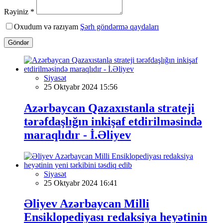
Rəyiniz *
Oxudum və razıyam
Şərh göndərmə qaydaları
Göndər
Siyasət
25 Oktyabr 2024 15:56
Azərbaycan Qazaxıstanla strateji
tərəfdaşlığın inkişaf etdirilməsində
maraqlıdır - İ.Əliyev
Siyasət
25 Oktyabr 2024 16:41
Əliyev Azərbaycan Milli
Ensiklopediyası redaksiya heyətinin