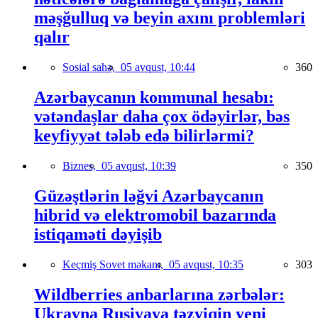
məşğulluq və beyin axını problemləri
qalır
Sosial sahə,
05 avqust, 10:44
360
Azərbaycanın kommunal hesabı:
vətəndaşlar daha çox ödəyirlər, bəs
keyfiyyət tələb edə bilirlərmi?
Biznes,
05 avqust, 10:39
350
Güzəştlərin ləğvi Azərbaycanın
hibrid və elektromobil bazarında
istiqaməti dəyişib
Keçmiş Sovet məkanı,
05 avqust, 10:35
303
Wildberries anbarlarına zərbələr:
Ukrayna Rusiyaya təzyiqin yeni