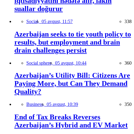
iqtisadiyyatını hədəfə alır, lakin
suallar doğurur
Social,
05 avqust, 11:57
338
Azerbaijan seeks to tie youth policy to
results, but employment and brain
drain challenges persist
Social sphere,
05 avqust, 10:44
360
Azerbaijan’s Utility Bill: Citizens Are
Paying More, but Can They Demand
Quality?
Business,
05 avqust, 10:39
350
End of Tax Breaks Reverses
Azerbaijan’s Hybrid and EV Market