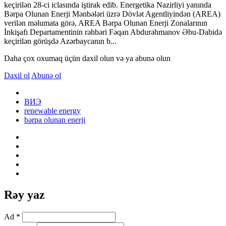
keçirilən 28-ci iclasında iştirak edib. Energetika Nazirliyi yanında
Bərpa Olunan Enerji Mənbələri üzrə Dövlət Agentliyindən (AREA)
verilən məlumata görə, AREA Bərpa Olunan Enerji Zonalarının
İnkişafı Departamentinin rəhbəri Fəqan Abdurəhmanov Əbu-Dabidə
keçirilən görüşdə Azərbaycanın b...
Daha çox oxumaq üçün daxil olun və ya abunə olun
Daxil ol
Abunə ol
ВИЭ
renewable energy
bərpa olunan enerji
Rəy yaz
Ad *