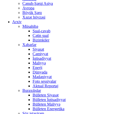
Cənub-Şərqi Asiya
Avropa
Böyük Şərq
Xəzər hövzəsi
Arxiv
Müsahibə
Sual-cavab
Çətin sual
Bizimkiler
Xəbərlər
Siyasət
Cəmiyyət
İqtisadiyyat
Maliyyə
Enerji
Dünyada
Mədəniyyət
Foto sessiyalar
Aktual Reportaj
Buraxılışlar
Bülleten Siyasət
Bülleten İqtisadiyyat
Bülleten Maliyyə
Bülleten Energetika
Söz istəyirəm