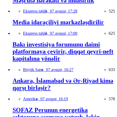
Məşrutə hərəkatı və müasirlik
Ekspress təhlil,
07 avqust, 17:28
525
Media idarəçiliyi mərkəzləşdirilir
Ekspress təhlil,
07 avqust, 17:00
625
Bakı investisiya forumunu daimi
platformaya çevirir, diqqət qeyri-neft
kapitalına yönəlir
Böyük Şərq,
07 avqust, 16:27
633
Ankara, İslamabad və Ər-Riyad kimə
qarşı birləşir?
Amerika,
07 avqust, 16:19
578
SOFAZ Perunun energetika
sektoruna sərmayə yatırıb, lakin