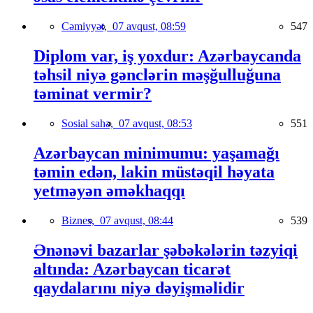
Cəmiyyət,
07 avqust, 08:59
547
Diplom var, iş yoxdur: Azərbaycanda
təhsil niyə gənclərin məşğulluğuna
təminat vermir?
Sosial sahə,
07 avqust, 08:53
551
Azərbaycan minimumu: yaşamağı
təmin edən, lakin müstəqil həyata
yetməyən əməkhaqqı
Biznes,
07 avqust, 08:44
539
Ənənəvi bazarlar şəbəkələrin təzyiqi
altında: Azərbaycan ticarət
qaydalarını niyə dəyişməlidir