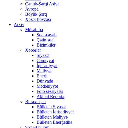
Cənub-Şərqi Asiya
Avropa
Böyük Şərq
Xəzər hövzəsi
Arxiv
Müsahibə
Sual-cavab
Çətin sual
Bizimkiler
Xəbərlər
Siyasət
Cəmiyyət
İqtisadiyyat
Maliyyə
Enerji
Dünyada
Mədəniyyət
Foto sessiyalar
Aktual Reportaj
Buraxılışlar
Bülleten Siyasət
Bülleten İqtisadiyyat
Bülleten Maliyyə
Bülleten Energetika
Söz istəyirəm