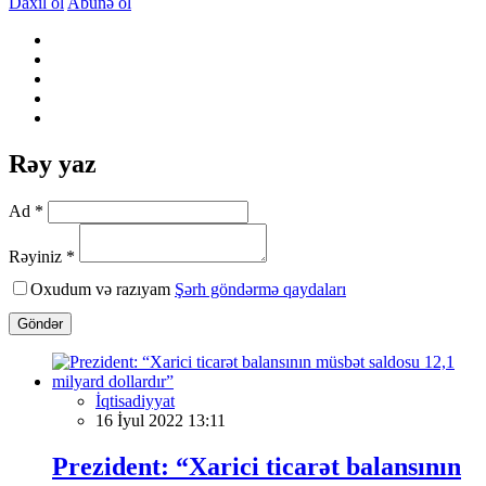
Daxil ol
Abunə ol
Rəy yaz
Ad *
Rəyiniz *
Oxudum və razıyam
Şərh göndərmə qaydaları
Göndər
İqtisadiyyat
16 İyul 2022 13:11
Prezident: “Xarici ticarət balansının