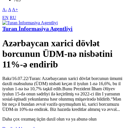
A-
A
A+
EN
RU
Turan İnformasiya Agentliyi
Azərbaycan xarici dövlət
borcunun ÜDM-nə nisbətini
11%-ə endirib
Bakı/16.07.22/Turan: Azərbaycanın xarici dövlət borcunun ümumi
daxili məhsuluna (ÜDM) nisbəti keçən il iyulun 1-nə 16,6%, bu il
iyulun 1-nə isə 10,7% təşkil edib.Bunu Prezident İlham Əliyev
iyulun 15-də onun sədrliyi ilə keçirilmiş və 2022-ci ilin I yarısının
sosial-iqtisadi yekunlarına həsr olunmuş müşavirədə bildirib.“Mən
bir neçə il bundan əvvəl vəzifə qoymuşdum ki, xarici borcumuzu
ÜDM-in 10%-nə endirək. Biz hazırda kreditlər almırıq və əvvəl...
Daha çox oxumaq üçün daxil olun və ya abunə olun