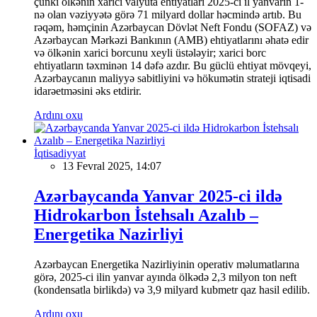
çünki ölkənin xarici valyuta ehtiyatları 2025-ci il yanvarın 1-
nə olan vəziyyətə görə 71 milyard dollar həcmində artıb. Bu
rəqəm, həmçinin Azərbaycan Dövlət Neft Fondu (SOFAZ) və
Azərbaycan Mərkəzi Bankının (AMB) ehtiyatlarını əhatə edir
və ölkənin xarici borcunu xeyli üstələyir; xarici borc
ehtiyatların təxminən 14 dəfə azdır. Bu güclü ehtiyat mövqeyi,
Azərbaycanın maliyyə sabitliyini və hökumətin strateji iqtisadi
idarəetməsini əks etdirir.
Ardını oxu
İqtisadiyyat
13 Fevral 2025, 14:07
Azərbaycanda Yanvar 2025-ci ildə
Hidrokarbon İstehsalı Azalıb –
Energetika Nazirliyi
Azərbaycan Energetika Nazirliyinin operativ məlumatlarına
görə, 2025-ci ilin yanvar ayında ölkədə 2,3 milyon ton neft
(kondensatla birlikdə) və 3,9 milyard kubmetr qaz hasil edilib.
Ardını oxu