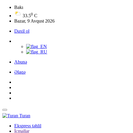
Bakı
0
33.5
C
Bazar, 9 Avqust 2026
Daxil ol
Abunə
Əlaqə
Turan
Ekspress təhlil
İcmallar