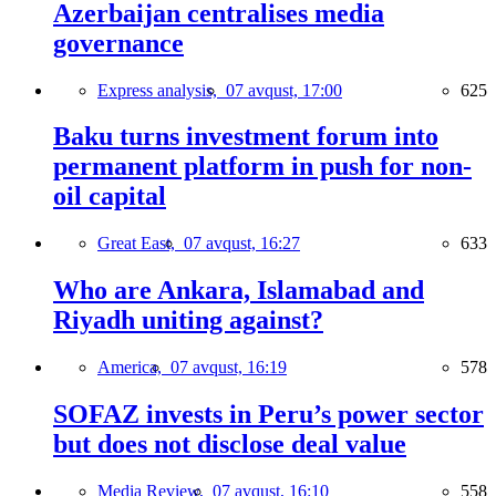
Azerbaijan centralises media
governance
Express analysis,
07 avqust, 17:00
625
Baku turns investment forum into
permanent platform in push for non-
oil capital
Great East,
07 avqust, 16:27
633
Who are Ankara, Islamabad and
Riyadh uniting against?
America,
07 avqust, 16:19
578
SOFAZ invests in Peru’s power sector
but does not disclose deal value
Media Review,
07 avqust, 16:10
558