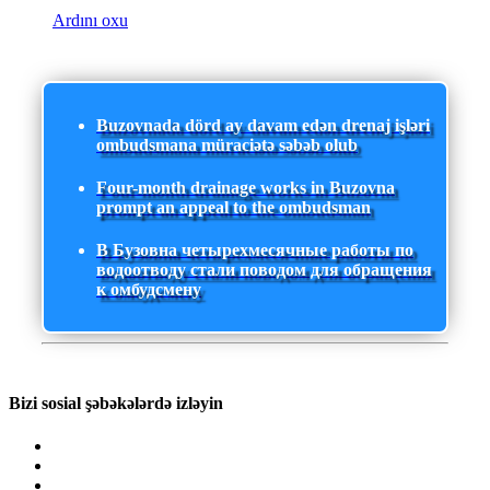
Ardını oxu
Buzovnada dörd ay davam edən drenaj işləri
ombudsmana müraciətə səbəb olub
Four-month drainage works in Buzovna
prompt an appeal to the ombudsman
В Бузовна четырехмесячные работы по
водоотводу стали поводом для обращения
к омбудсмену
Bizi sosial şəbəkələrdə izləyin