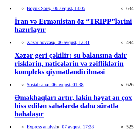
Böyük Şərq,
06 avqust, 13:05
634
İran və Ermənistan öz “TRIPP”lərini
hazırlayır
Xəzər hövzəsi,
06 avqust, 12:31
494
Xəzər geri çəkilir: su balansına dair
risklərin, nəticələrin və zəifliklərin
kompleks qiymətləndirilməsi
Sosial sahə,
06 avqust, 01:38
626
Əməkhaqları artır, lakin həyat ən çox
hiss edilən sahələrdə daha sürətlə
bahalaşır
Express analysis,
07 avqust, 17:28
525