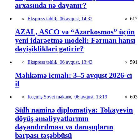
arxasında nə dayanır?
Ekspress təhlil,
06 avqust, 14:32
617
AZAL, ASCO və “Azərkosmos” üçün
yeni idarəetmə modeli: Fərman hansı
dəyişiklikləri gətirir?
Ekspress təhlil,
06 avqust, 13:43
591
Məhkəmə icmalı: 3–5 avqust 2026-cı
il
Keçmiş Sovet məkanı,
06 avqust, 13:19
603
Sülh naminə diplomatiya: Tokayevin
döyüş əməliyyatlarının
dayandırılması və danışıqların
bərpası təşəbbüsü