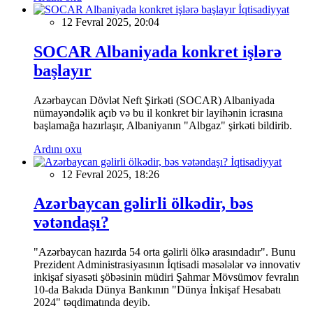
İqtisadiyyat
12 Fevral 2025, 20:04
SOCAR Albaniyada konkret işlərə
başlayır
Azərbaycan Dövlət Neft Şirkəti (SOCAR) Albaniyada
nümayəndəlik açıb və bu il konkret bir layihənin icrasına
başlamağa hazırlaşır, Albaniyanın "Albgaz" şirkəti bildirib.
Ardını oxu
İqtisadiyyat
12 Fevral 2025, 18:26
Azərbaycan gəlirli ölkədir, bəs
vətəndaşı?
"Azərbaycan hazırda 54 orta gəlirli ölkə arasındadır". Bunu
Prezident Administrasiyasının İqtisadi məsələlər və innovativ
inkişaf siyasəti şöbəsinin müdiri Şahmar Mövsümov fevralın
10-da Bakıda Dünya Bankının "Dünya İnkişaf Hesabatı
2024" təqdimatında deyib.