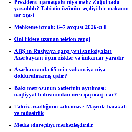
Prezident iqamətgahı niyə məhz Zuğulbada
yaradılıb? Təbiətin özünün seçdiyi bir məkanın
tarixçəsi
Məhkəmə icmalı: 6–7 avqust 2026-cı il
Onilliklərə uzanan telefon zəngi
ABŞ-ın Rusiyaya qarşı yeni sanksiyaları
Azərbaycan üçün risklər və imkanlar yaradır
Azərbaycanda 65 min vakansiya niyə
doldurulmamış qalır?
Bakı metrosunun xətlərinin ayrılması:
nəqliyyat böhranından necə qaçmaq olar?
Təbriz azadlığının salnaməsi: Məşrutə hərəkatı
və müasirlik
Media idarəçiliyi mərkəzləşdirilir