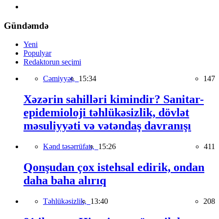
Gündəmdə
Yeni
Populyar
Redaktorun seçimi
Cəmiyyət,
15:34
147
Xəzərin sahilləri kimindir? Sanitar-
epidemioloji təhlükəsizlik, dövlət
məsuliyyəti və vətəndaş davranışı
Kənd təsərrüfatı,
15:26
411
Qonşudan çox istehsal edirik, ondan
daha baha alırıq
Təhlükəsizlik,
13:40
208