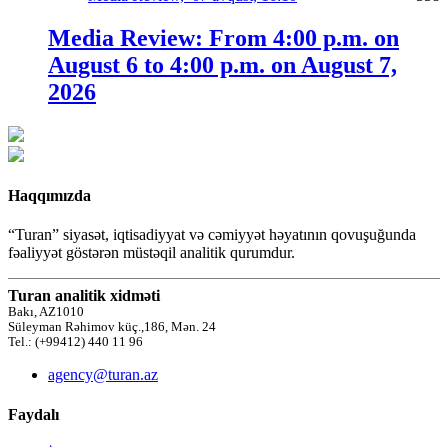
Media Review: From 4:00 p.m. on
August 6 to 4:00 p.m. on August 7,
2026
Haqqımızda
“Turan” siyasət, iqtisadiyyat və cəmiyyət həyatının qovuşuğunda
fəaliyyət göstərən müstəqil analitik qurumdur.
Turan analitik xidməti
Bakı, AZ1010
Süleyman Rəhimov küç.,186, Mən. 24
Tel.: (+99412) 440 11 96
agency@turan.az
Faydalı