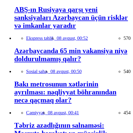
ABŞ-ın Rusiyaya qarşı yeni
sanksiyaları Azərbaycan üçün risklər
və imkanlar yaradır
Ekspress təhlil,
08 avqust, 00:52
570
Azərbaycanda 65 min vakansiya niyə
doldurulmamış qalır?
Sosial sahə,
08 avqust, 00:50
540
Bakı metrosunun xətlərinin
ayrılması: nəqliyyat böhranından
necə qaçmaq olar?
Cəmiyyət,
08 avqust, 00:41
454
Təbriz azadlığının salnaməsi: