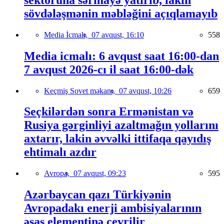
sövdələşmənin məbləğini açıqlamayıb
Media İcmalı,
07 avqust, 16:10
558
Media icmalı: 6 avqust saat 16:00-dan
7 avqust 2026-cı il saat 16:00-dək
Keçmiş Sovet məkanı,
07 avqust, 10:26
659
Seçkilərdən sonra Ermənistan və
Rusiya gərginliyi azaltmağın yollarını
axtarır, lakin əvvəlki ittifaqa qayıdış
ehtimalı azdır
Avropa,
07 avqust, 09:23
595
Azərbaycan qazı Türkiyənin
Avropadakı enerji ambisiyalarının
əsas elementinə çevrilir