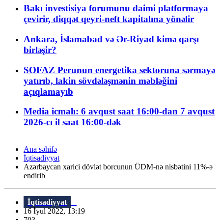
Bakı investisiya forumunu daimi platformaya
çevirir, diqqət qeyri-neft kapitalına yönəlir
Ankara, İslamabad və Ər-Riyad kimə qarşı
birləşir?
SOFAZ Perunun energetika sektoruna sərmayə
yatırıb, lakin sövdələşmənin məbləğini
açıqlamayıb
Media icmalı: 6 avqust saat 16:00-dan 7 avqust
2026-cı il saat 16:00-dək
Ana səhifə
İqtisadiyyat
Azərbaycan xarici dövlət borcunun ÜDM-nə nisbətini 11%-ə
endirib
İqtisadiyyat
16 İyul 2022, 13:19
703