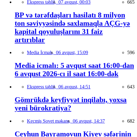
Ekspress təhlil,
07 avqust, 00:03
665
BP və tərəfdaşları hasilatı 8 milyon
ton səviyyəsində saxlamaqla AÇG-yə
kapital qoyuluşlarını 31 faiz
artırıblar
Media İcmalı,
06 avqust, 15:09
596
Media icmalı: 5 avqust saat 16:00-dan
6 avqust 2026-cı il saat 16:00-dək
Ekspress təhlil,
06 avqust, 14:51
643
Gömrükdə keyfiyyət inqilabı, yoxsa
yeni bürokratiya?
Keçmiş Sovet məkanı,
06 avqust, 14:37
682
Ceyhun Bayramovun Kiyev səfərinin