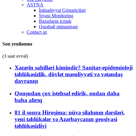
ASTNA
İqtisadiyyat Göstəriciləri
Siyası Monitorinq
Bazarların icmalı
Qarabağ münaqişəsi
Contact az
Son yenilənmə
(3 saat əvvəl)
Xəzərin sahilləri kimindir? Sanitar-epidemioloji
təhlükəsizlik, dövlət məsuliyyəti və vətəndaş
davranışı
Qonşudan çox istehsal edirik, ondan daha
baha alırıq
81 il sonra Hiroşima: nüvə silahının dərsləri,
yeni təhlükələr və Azərbaycanın geosiyasi
təhlükəsizliyi