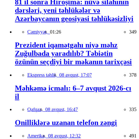
81 il sonra Hiroşima: nüvə silahının
dərsləri, yeni təhlükələr və
Azərbaycanın geosiyasi təhlükəsizliyi
Cəmiyyət,
01:26
349
Prezident iqamətgahı niyə məhz
Zuğulbada yaradılıb? Təbiətin
özünün seçdiyi bir məkanın tarixçəsi
Ekspress təhlil,
08 avqust, 17:07
378
Məhkəmə icmalı: 6–7 avqust 2026-cı
il
Qafqaz,
08 avqust, 16:47
335
Onilliklərə uzanan telefon zəngi
Amerika,
08 avqust, 12:32
491