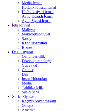
Media İcmalı
Həftəlik iqtisadi icmal
Həftəlik siyasi icmal
Aylıq İqtisadi İcmal
Aylıq Siyasi İcmal
İqtisadiyyat
Maliyyə
Makroiqtisadiyyat
Sənaye
Kənd təsərrüfatı
Biznes
Daxili siyasət
Qanunvericilik
Dövlət quruculuğu
Cəmiyyət
Gender
Din
İnsan Hüquqları
Media
Təhlükəsizlik
Sosial sahə
Xarici Siyasət
Keçmiş Sovet məkanı
Qafqaz
Amerika