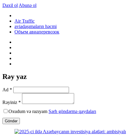
Daxil ol
Abunə ol
Air Traffic
aviadaşımaların həcmi
Объем авиаперевозок
Rəy yaz
Ad *
Rəyiniz *
Oxudum və razıyam
Şərh göndərmə qaydaları
Göndər