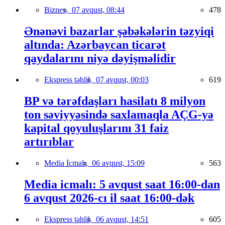
Biznes,
07 avqust, 08:44
478
Ənənəvi bazarlar şəbəkələrin təzyiqi
altında: Azərbaycan ticarət
qaydalarını niyə dəyişməlidir
Ekspress təhlil,
07 avqust, 00:03
619
BP və tərəfdaşları hasilatı 8 milyon
ton səviyyəsində saxlamaqla AÇG-yə
kapital qoyuluşlarını 31 faiz
artırıblar
Media İcmalı,
06 avqust, 15:09
563
Media icmalı: 5 avqust saat 16:00-dan
6 avqust 2026-cı il saat 16:00-dək
Ekspress təhlil,
06 avqust, 14:51
605