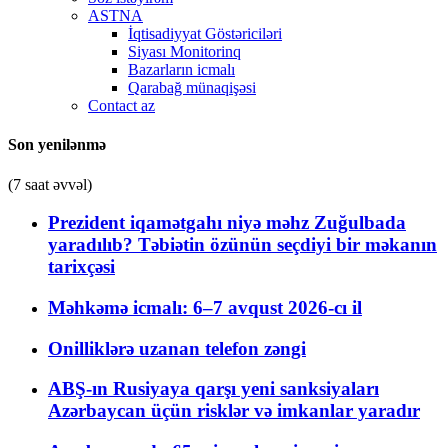
ASTNA
İqtisadiyyat Göstəriciləri
Siyası Monitorinq
Bazarların icmalı
Qarabağ münaqişəsi
Contact az
Son yenilənmə
(7 saat əvvəl)
Prezident iqamətgahı niyə məhz Zuğulbada
yaradılıb? Təbiətin özünün seçdiyi bir məkanın
tarixçəsi
Məhkəmə icmalı: 6–7 avqust 2026-cı il
Onilliklərə uzanan telefon zəngi
ABŞ-ın Rusiyaya qarşı yeni sanksiyaları
Azərbaycan üçün risklər və imkanlar yaradır