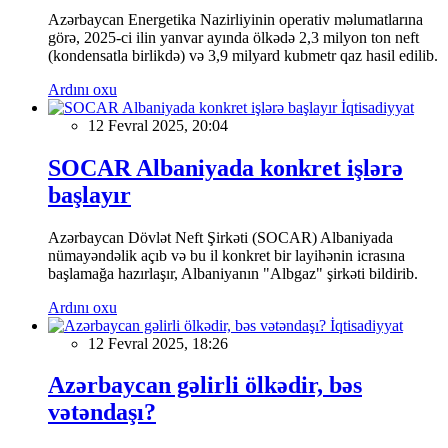
Azərbaycan Energetika Nazirliyinin operativ məlumatlarına
görə, 2025-ci ilin yanvar ayında ölkədə 2,3 milyon ton neft
(kondensatla birlikdə) və 3,9 milyard kubmetr qaz hasil edilib.
Ardını oxu
İqtisadiyyat
12 Fevral 2025, 20:04
SOCAR Albaniyada konkret işlərə
başlayır
Azərbaycan Dövlət Neft Şirkəti (SOCAR) Albaniyada
nümayəndəlik açıb və bu il konkret bir layihənin icrasına
başlamağa hazırlaşır, Albaniyanın "Albgaz" şirkəti bildirib.
Ardını oxu
İqtisadiyyat
12 Fevral 2025, 18:26
Azərbaycan gəlirli ölkədir, bəs
vətəndaşı?