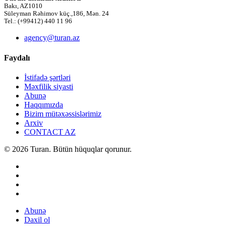
Bakı, AZ1010
Süleyman Rəhimov küç.,186, Mən. 24
Tel.: (+99412) 440 11 96
agency@turan.az
Faydalı
İstifadə şərtləri
Məxfilik siyasti
Abunə
Haqqımızda
Bizim mütəxəssislərimiz
Arxiv
CONTACT AZ
© 2026 Turan. Bütün hüquqlar qorunur.
Abunə
Daxil ol