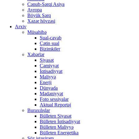
Cənub-Şərqi Asiya
Avropa
Böyük Şərq
Xəzər hövzəsi
Arxiv
Müsahibə
Sual-cavab
Çətin sual
Bizimkiler
Xəbərlər
Siyasət
Cəmiyyət
İqtisadiyyat
Maliyyə
Enerji
Dünyada
Mədəniyyət
Foto sessiyalar
Aktual Reportaj
Buraxılışlar
Bülleten Siyasət
Bülleten İqtisadiyyat
Bülleten Maliyyə
Bülleten Energetika
Söz istəyirəm