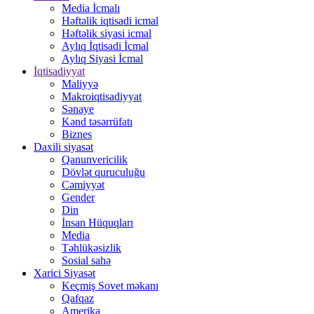
Media İcmalı
Həftəlik iqtisadi icmal
Həftəlik siyasi icmal
Aylıq İqtisadi İcmal
Aylıq Siyasi İcmal
İqtisadiyyat
Maliyyə
Makroiqtisadiyyat
Sənaye
Kənd təsərrüfatı
Biznes
Daxili siyasət
Qanunvericilik
Dövlət quruculuğu
Cəmiyyət
Gender
Din
İnsan Hüquqları
Media
Təhlükəsizlik
Sosial sahə
Xarici Siyasət
Keçmiş Sovet məkanı
Qafqaz
Amerika