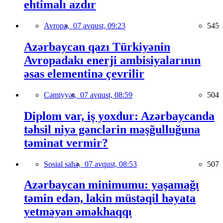
ehtimalı azdır
Avropa,
07 avqust, 09:23
545
Azərbaycan qazı Türkiyənin
Avropadakı enerji ambisiyalarının
əsas elementinə çevrilir
Cəmiyyət,
07 avqust, 08:59
504
Diplom var, iş yoxdur: Azərbaycanda
təhsil niyə gənclərin məşğulluğuna
təminat vermir?
Sosial sahə,
07 avqust, 08:53
507
Azərbaycan minimumu: yaşamağı
təmin edən, lakin müstəqil həyata
yetməyən əməkhaqqı