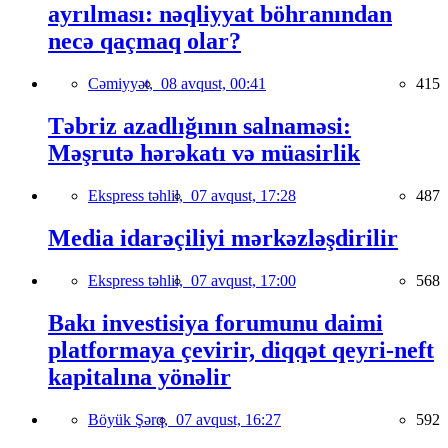
ayrılması: nəqliyyat böhranından
necə qaçmaq olar?
Cəmiyyət,
08 avqust, 00:41
415
Təbriz azadlığının salnaməsi:
Məşrutə hərəkatı və müasirlik
Ekspress təhlil,
07 avqust, 17:28
487
Media idarəçiliyi mərkəzləşdirilir
Ekspress təhlil,
07 avqust, 17:00
568
Bakı investisiya forumunu daimi
platformaya çevirir, diqqət qeyri-neft
kapitalına yönəlir
Böyük Şərq,
07 avqust, 16:27
592