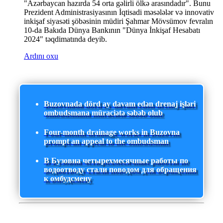
"Azərbaycan hazırda 54 orta gəlirli ölkə arasındadır". Bunu
Prezident Administrasiyasının İqtisadi məsələlər və innovativ
inkişaf siyasəti şöbəsinin müdiri Şahmar Mövsümov fevralın
10-da Bakıda Dünya Bankının "Dünya İnkişaf Hesabatı
2024" təqdimatında deyib.
Ardını oxu
Buzovnada dörd ay davam edən drenaj işləri
ombudsmana müraciətə səbəb olub
Four-month drainage works in Buzovna
prompt an appeal to the ombudsman
В Бузовна четырехмесячные работы по
водоотводу стали поводом для обращения
к омбудсмену