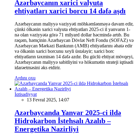
Azərbaycanın xarici valyuta
ehtiyatları xarici borcu 14 dəfə aşdı
Azərbaycanın maliyyə vəziyyəti möhkəmlənməyə davam edir,
çünki ölkənin xarici valyuta ehtiyatları 2025-ci il yanvarın 1-
nə olan vəziyyətə görə 71 milyard dollar həcmində artıb. Bu
rəqəm, həmçinin Azərbaycan Dövlət Neft Fondu (SOFAZ) və
Azərbaycan Mərkəzi Bankının (AMB) ehtiyatlarını əhatə edir
və ölkənin xarici borcunu xeyli üstələyir; xarici borc
ehtiyatların təxminən 14 dəfə azdır. Bu güclü ehtiyat mövqeyi,
Azərbaycanın maliyyə sabitliyini və hökumətin strateji iqtisadi
idarəetməsini əks etdirir.
Ardını oxu
İqtisadiyyat
13 Fevral 2025, 14:07
Azərbaycanda Yanvar 2025-ci ildə
Hidrokarbon İstehsalı Azalıb –
Energetika Nazirliyi