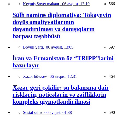
Keçmiş Sovet məkanı,
06 avqust, 13:19
566
Sülh naminə diplomatiya: Tokayevin
döyüş əməliyyatlarının
dayandırılması və danışıqların
bərpası təşəbbüsü
Böyük Şərq,
06 avqust, 13:05
597
İran və Ermənistan öz “TRIPP”lərini
hazırlayır
Xəzər hövzəsi,
06 avqust, 12:31
464
Xəzər geri çəkilir: su balansına dair
risklərin, nəticələrin və zəifliklərin
kompleks qiymətləndirilməsi
Sosial sahə,
06 avqust, 01:38
590