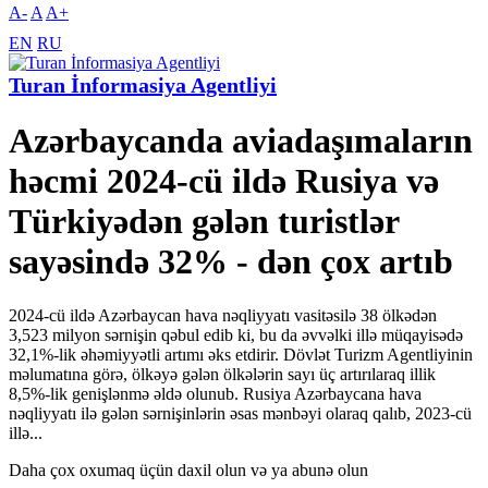
A-
A
A+
EN
RU
Turan İnformasiya Agentliyi
Azərbaycanda aviadaşımaların
həcmi 2024-cü ildə Rusiya və
Türkiyədən gələn turistlər
sayəsində 32% - dən çox artıb
2024-cü ildə Azərbaycan hava nəqliyyatı vasitəsilə 38 ölkədən
3,523 milyon sərnişin qəbul edib ki, bu da əvvəlki illə müqayisədə
32,1%-lik əhəmiyyətli artımı əks etdirir. Dövlət Turizm Agentliyinin
məlumatına görə, ölkəyə gələn ölkələrin sayı üç artırılaraq illik
8,5%-lik genişlənmə əldə olunub. Rusiya Azərbaycana hava
nəqliyyatı ilə gələn sərnişinlərin əsas mənbəyi olaraq qalıb, 2023-cü
illə...
Daha çox oxumaq üçün daxil olun və ya abunə olun