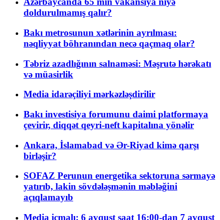
Azərbaycanda 65 min vakansiya niyə
doldurulmamış qalır?
Bakı metrosunun xətlərinin ayrılması:
nəqliyyat böhranından necə qaçmaq olar?
Təbriz azadlığının salnaməsi: Məşrutə hərəkatı
və müasirlik
Media idarəçiliyi mərkəzləşdirilir
Bakı investisiya forumunu daimi platformaya
çevirir, diqqət qeyri-neft kapitalına yönəlir
Ankara, İslamabad və Ər-Riyad kimə qarşı
birləşir?
SOFAZ Perunun energetika sektoruna sərmayə
yatırıb, lakin sövdələşmənin məbləğini
açıqlamayıb
Media icmalı: 6 avqust saat 16:00-dan 7 avqust