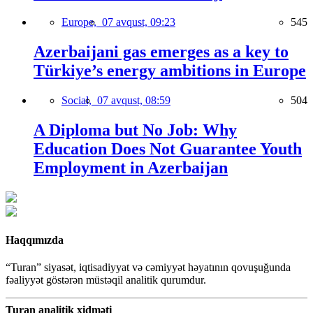
Europe,
07 avqust, 09:23
545
Azerbaijani gas emerges as a key to
Türkiye’s energy ambitions in Europe
Social,
07 avqust, 08:59
504
A Diploma but No Job: Why
Education Does Not Guarantee Youth
Employment in Azerbaijan
Haqqımızda
“Turan” siyasət, iqtisadiyyat və cəmiyyət həyatının qovuşuğunda
fəaliyyət göstərən müstəqil analitik qurumdur.
Turan analitik xidməti