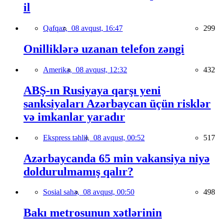
il
Qafqaz,
08 avqust, 16:47
299
Onilliklərə uzanan telefon zəngi
Amerika,
08 avqust, 12:32
432
ABŞ-ın Rusiyaya qarşı yeni
sanksiyaları Azərbaycan üçün risklər
və imkanlar yaradır
Ekspress təhlil,
08 avqust, 00:52
517
Azərbaycanda 65 min vakansiya niyə
doldurulmamış qalır?
Sosial sahə,
08 avqust, 00:50
498
Bakı metrosunun xətlərinin