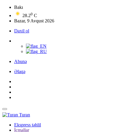
Bakı
0
28.2
C
Bazar, 9 Avqust 2026
Daxil ol
Abunə
Əlaqə
Turan
Ekspress təhlil
İcmallar