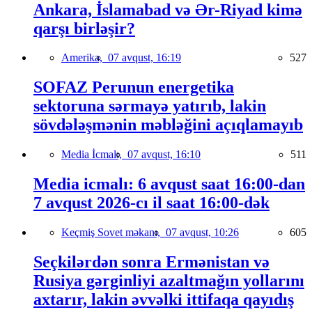
Ankara, İslamabad və Ər-Riyad kimə
qarşı birləşir?
Amerika,
07 avqust, 16:19
527
SOFAZ Perunun energetika
sektoruna sərmayə yatırıb, lakin
sövdələşmənin məbləğini açıqlamayıb
Media İcmalı,
07 avqust, 16:10
511
Media icmalı: 6 avqust saat 16:00-dan
7 avqust 2026-cı il saat 16:00-dək
Keçmiş Sovet məkanı,
07 avqust, 10:26
605
Seçkilərdən sonra Ermənistan və
Rusiya gərginliyi azaltmağın yollarını
axtarır, lakin əvvəlki ittifaqa qayıdış