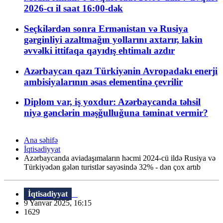
2026-cı il saat 16:00-dək
Seçkilərdən sonra Ermənistan və Rusiya
gərginliyi azaltmağın yollarını axtarır, lakin
əvvəlki ittifaqa qayıdış ehtimalı azdır
Azərbaycan qazı Türkiyənin Avropadakı enerji
ambisiyalarının əsas elementinə çevrilir
Diplom var, iş yoxdur: Azərbaycanda təhsil
niyə gənclərin məşğulluğuna təminat vermir?
Ana səhifə
İqtisadiyyat
Azərbaycanda aviadaşımaların həcmi 2024-cü ildə Rusiya və
Türkiyədən gələn turistlər sayəsində 32% - dən çox artıb
İqtisadiyyat
9 Yanvar 2025, 16:15
1629