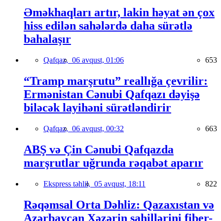
Əməkhaqları artır, lakin həyat ən çox
hiss edilən sahələrdə daha sürətlə
bahalaşır
Qafqaz,
06 avqust, 01:06
653
“Tramp marşrutu” reallığa çevrilir:
Ermənistan Cənubi Qafqazı dəyişə
biləcək layihəni sürətləndirir
Qafqaz,
06 avqust, 00:32
663
ABŞ və Çin Cənubi Qafqazda
marşrutlar uğrunda rəqabət aparır
Ekspress təhlil,
05 avqust, 18:11
822
Rəqəmsal Orta Dəhliz: Qazaxıstan və
Azərbaycan Xəzərin sahillərini fiber-