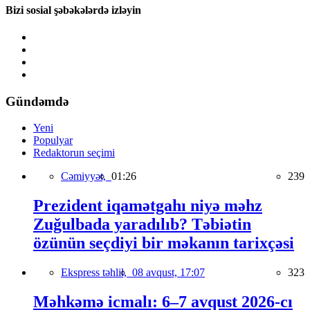
Bizi sosial şəbəkələrdə izləyin
Gündəmdə
Yeni
Populyar
Redaktorun seçimi
Cəmiyyət,
01:26
239
Prezident iqamətgahı niyə məhz
Zuğulbada yaradılıb? Təbiətin
özünün seçdiyi bir məkanın tarixçəsi
Ekspress təhlil,
08 avqust, 17:07
323
Məhkəmə icmalı: 6–7 avqust 2026-cı