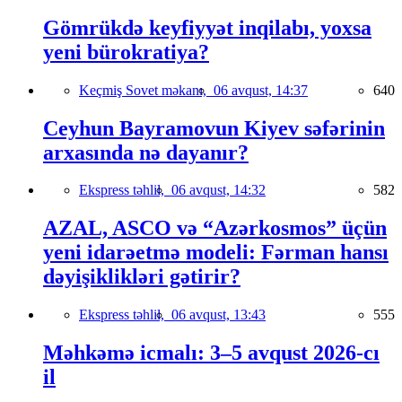
Gömrükdə keyfiyyət inqilabı, yoxsa
yeni bürokratiya?
Keçmiş Sovet məkanı,
06 avqust, 14:37
640
Ceyhun Bayramovun Kiyev səfərinin
arxasında nə dayanır?
Ekspress təhlil,
06 avqust, 14:32
582
AZAL, ASCO və “Azərkosmos” üçün
yeni idarəetmə modeli: Fərman hansı
dəyişiklikləri gətirir?
Ekspress təhlil,
06 avqust, 13:43
555
Məhkəmə icmalı: 3–5 avqust 2026-cı
il