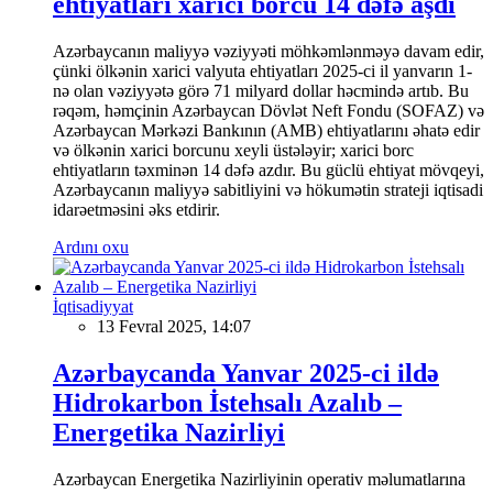
ehtiyatları xarici borcu 14 dəfə aşdı
Azərbaycanın maliyyə vəziyyəti möhkəmlənməyə davam edir,
çünki ölkənin xarici valyuta ehtiyatları 2025-ci il yanvarın 1-
nə olan vəziyyətə görə 71 milyard dollar həcmində artıb. Bu
rəqəm, həmçinin Azərbaycan Dövlət Neft Fondu (SOFAZ) və
Azərbaycan Mərkəzi Bankının (AMB) ehtiyatlarını əhatə edir
və ölkənin xarici borcunu xeyli üstələyir; xarici borc
ehtiyatların təxminən 14 dəfə azdır. Bu güclü ehtiyat mövqeyi,
Azərbaycanın maliyyə sabitliyini və hökumətin strateji iqtisadi
idarəetməsini əks etdirir.
Ardını oxu
İqtisadiyyat
13 Fevral 2025, 14:07
Azərbaycanda Yanvar 2025-ci ildə
Hidrokarbon İstehsalı Azalıb –
Energetika Nazirliyi
Azərbaycan Energetika Nazirliyinin operativ məlumatlarına