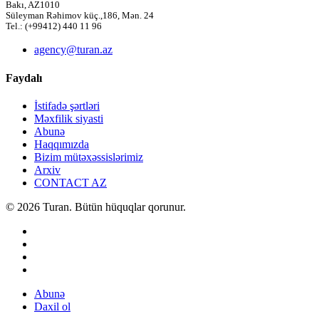
Bakı, AZ1010
Süleyman Rəhimov küç.,186, Mən. 24
Tel.: (+99412) 440 11 96
agency@turan.az
Faydalı
İstifadə şərtləri
Məxfilik siyasti
Abunə
Haqqımızda
Bizim mütəxəssislərimiz
Arxiv
CONTACT AZ
© 2026 Turan. Bütün hüquqlar qorunur.
Abunə
Daxil ol