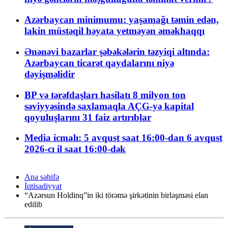
Azərbaycan minimumu: yaşamağı təmin edən,
lakin müstəqil həyata yetməyən əməkhaqqı
Ənənəvi bazarlar şəbəkələrin təzyiqi altında:
Azərbaycan ticarət qaydalarını niyə
dəyişməlidir
BP və tərəfdaşları hasilatı 8 milyon ton
səviyyəsində saxlamaqla AÇG-yə kapital
qoyuluşlarını 31 faiz artırıblar
Media icmalı: 5 avqust saat 16:00-dan 6 avqust
2026-cı il saat 16:00-dək
Ana səhifə
İqtisadiyyat
“Azərsun Holdinq”in iki törəmə şirkətinin birləşməsi elan
edilib