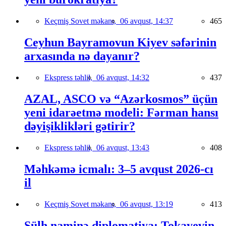
Keçmiş Sovet məkanı,
06 avqust, 14:37
465
Ceyhun Bayramovun Kiyev səfərinin
arxasında nə dayanır?
Ekspress təhlil,
06 avqust, 14:32
437
AZAL, ASCO və “Azərkosmos” üçün
yeni idarəetmə modeli: Fərman hansı
dəyişiklikləri gətirir?
Ekspress təhlil,
06 avqust, 13:43
408
Məhkəmə icmalı: 3–5 avqust 2026-cı
il
Keçmiş Sovet məkanı,
06 avqust, 13:19
413
Sülh naminə diplomatiya: Tokayevin