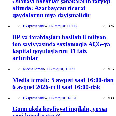
Ənənəvi bazarlar şəbəkələrin təzyiqi
altında: Azərbaycan ticarət
qaydalarını niyə dəyişməlidir
Ekspress təhlil,
07 avqust, 00:03
326
BP və tərəfdaşları hasilatı 8 milyon
ton səviyyəsində saxlamaqla AÇG-yə
kapital qoyuluşlarını 31 faiz
artırıblar
Media İcmalı,
06 avqust, 15:09
415
Media icmalı: 5 avqust saat 16:00-dan
6 avqust 2026-cı il saat 16:00-dək
Ekspress təhlil,
06 avqust, 14:51
433
Gömrükdə keyfiyyət inqilabı, yoxsa
yeni bürokratiya?