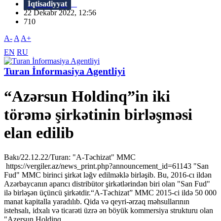
İqtisadiyyat
22 Dekabr 2022, 12:56
710
A-
A
A+
EN
RU
Turan İnformasiya Agentliyi
“Azərsun Holdinq”in iki
törəmə şirkətinin birləşməsi
elan edilib
Bakı/22.12.22/Turan: "A-Təchizat" MMC
https://vergiler.az/news_print.php?announcement_id=61143 "San
Fud" MMC birinci şirkət ləğv edilməklə birləşib. Bu, 2016-cı ildən
Azərbaycanın aparıcı distribütor şirkətlərindən biri olan "San Fud"
ilə birləşən üçüncü şirkətdir.“A-Təchizat” MMC 2015-ci ildə 50 000
manat kapitalla yaradılıb. Qida və qeyri-ərzaq məhsullarının
istehsalı, idxalı və ticarəti üzrə ən böyük kommersiya strukturu olan
"Azersun Holdinq...