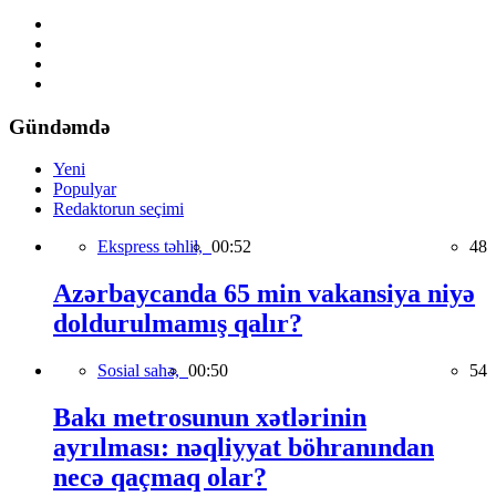
Gündəmdə
Yeni
Populyar
Redaktorun seçimi
Ekspress təhlil,
00:52
48
Azərbaycanda 65 min vakansiya niyə
doldurulmamış qalır?
Sosial sahə,
00:50
54
Bakı metrosunun xətlərinin
ayrılması: nəqliyyat böhranından
necə qaçmaq olar?