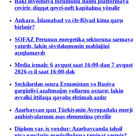
Bakı investisiya forumunu daimi platformaya
çevirir, diqqət qeyri-neft kapitalına yönəlir
Ankara, İslamabad və Ər-Riyad kimə qarşı
birləşir?
SOFAZ Perunun energetika sektoruna sərmayə
yatırıb, lakin sövdələşmənin məbləğini
açıqlamayıb
Media icmalı: 6 avqust saat 16:00-dan 7 avqust
2026-cı il saat 16:00-dək
Seçkilərdən sonra Ermənistan və Rusiya
gərginliyi azaltmağın yollarını axtarır, lakin
əvvəlki ittifaqa qayıdış ehtimalı azdır
Azərbaycan qazı Türkiyənin Avropadakı enerji
ambisiyalarının əsas elementinə çevrilir
Diplom var, iş yoxdur: Azərbaycanda təhsil
niyə gənclərin məşğulluğuna təminat vermir?