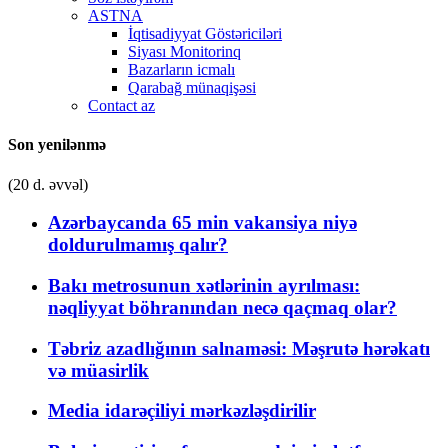
ASTNA
İqtisadiyyat Göstəriciləri
Siyası Monitorinq
Bazarların icmalı
Qarabağ münaqişəsi
Contact az
Son yenilənmə
(20 d. əvvəl)
Azərbaycanda 65 min vakansiya niyə
doldurulmamış qalır?
Bakı metrosunun xətlərinin ayrılması:
nəqliyyat böhranından necə qaçmaq olar?
Təbriz azadlığının salnaməsi: Məşrutə hərəkatı
və müasirlik
Media idarəçiliyi mərkəzləşdirilir