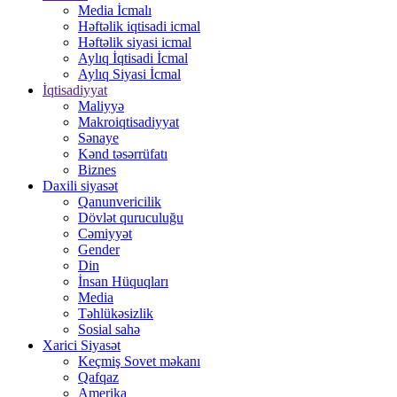
Media İcmalı
Həftəlik iqtisadi icmal
Həftəlik siyasi icmal
Aylıq İqtisadi İcmal
Aylıq Siyasi İcmal
İqtisadiyyat
Maliyyə
Makroiqtisadiyyat
Sənaye
Kənd təsərrüfatı
Biznes
Daxili siyasət
Qanunvericilik
Dövlət quruculuğu
Cəmiyyət
Gender
Din
İnsan Hüquqları
Media
Təhlükəsizlik
Sosial sahə
Xarici Siyasət
Keçmiş Sovet məkanı
Qafqaz
Amerika