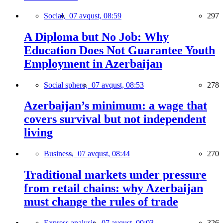
Social,
07 avqust, 08:59
297
A Diploma but No Job: Why
Education Does Not Guarantee Youth
Employment in Azerbaijan
Social sphere,
07 avqust, 08:53
278
Azerbaijan’s minimum: a wage that
covers survival but not independent
living
Business,
07 avqust, 08:44
270
Traditional markets under pressure
from retail chains: why Azerbaijan
must change the rules of trade
Express analysis,
07 avqust, 00:03
326