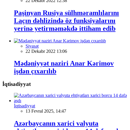
22 Dekabr 2022 12:38
Paşinyan Rusiya sülhməramlılarını
Laçın dəhlizində öz funksiyalarını
yerinə yetirməməkdə ittiham edib
Siyasət
22 Dekabr 2022 13:06
Mədəniyyət naziri Anar Kərimov
işdən çıxarılıb
İqtisadiyyat
İqtisadiyyat
13 Fevral 2025, 14:47
Azərbaycanın xarici valyuta