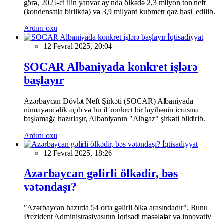
görə, 2025-ci ilin yanvar ayında ölkədə 2,3 milyon ton neft
(kondensatla birlikdə) və 3,9 milyard kubmetr qaz hasil edilib.
Ardını oxu
İqtisadiyyat
12 Fevral 2025, 20:04
SOCAR Albaniyada konkret işlərə
başlayır
Azərbaycan Dövlət Neft Şirkəti (SOCAR) Albaniyada
nümayəndəlik açıb və bu il konkret bir layihənin icrasına
başlamağa hazırlaşır, Albaniyanın "Albgaz" şirkəti bildirib.
Ardını oxu
İqtisadiyyat
12 Fevral 2025, 18:26
Azərbaycan gəlirli ölkədir, bəs
vətəndaşı?
"Azərbaycan hazırda 54 orta gəlirli ölkə arasındadır". Bunu
Prezident Administrasiyasının İqtisadi məsələlər və innovativ