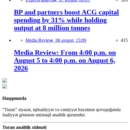
BP and partners boost ACG capital
spending by 31% while holding
output at 8 million tonnes
Media Review,
06 avqust, 15:09
415
Media Review: From 4:00 p.m. on
August 5 to 4:00 p.m. on August 6,
2026
Haqqımızda
“Turan” siyasət, iqtisadiyyat və cəmiyyət həyatının qovuşuğunda
fəaliyyət göstərən müstəqil analitik qurumdur.
Turan analitik xidməti