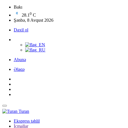
Bakı
0
28.1
C
Şənbə, 8 Avqust 2026
Daxil ol
Abunə
Əlaqə
Turan
Ekspress təhlil
İcmallar