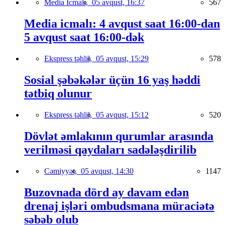
Media İcmalı,
05 avqust, 16:37
567
Media icmalı: 4 avqust saat 16:00-dan
5 avqust saat 16:00-dək
Ekspress təhlil,
05 avqust, 15:29
578
Sosial şəbəkələr üçün 16 yaş həddi
tətbiq olunur
Ekspress təhlil,
05 avqust, 15:12
520
Dövlət əmlakının qurumlar arasında
verilməsi qaydaları sadələşdirilib
Cəmiyyət,
05 avqust, 14:30
1147
Buzovnada dörd ay davam edən
drenaj işləri ombudsmana müraciətə
səbəb olub