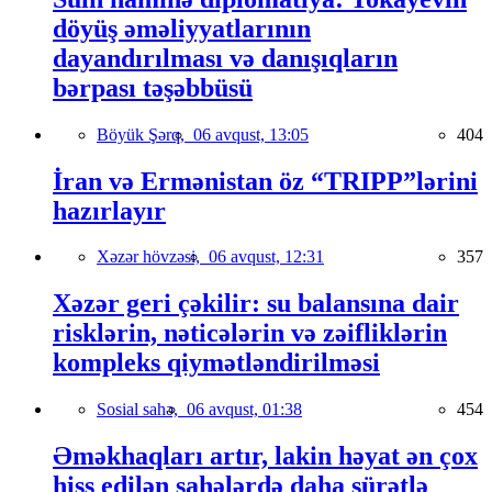
döyüş əməliyyatlarının
dayandırılması və danışıqların
bərpası təşəbbüsü
Böyük Şərq,
06 avqust, 13:05
404
İran və Ermənistan öz “TRIPP”lərini
hazırlayır
Xəzər hövzəsi,
06 avqust, 12:31
357
Xəzər geri çəkilir: su balansına dair
risklərin, nəticələrin və zəifliklərin
kompleks qiymətləndirilməsi
Sosial sahə,
06 avqust, 01:38
454
Əməkhaqları artır, lakin həyat ən çox
hiss edilən sahələrdə daha sürətlə