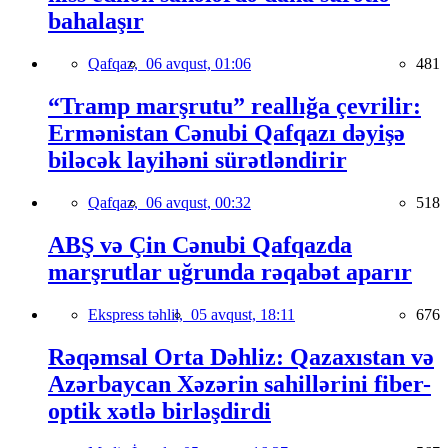
bahalaşır
Qafqaz,
06 avqust, 01:06
481
“Tramp marşrutu” reallığa çevrilir:
Ermənistan Cənubi Qafqazı dəyişə
biləcək layihəni sürətləndirir
Qafqaz,
06 avqust, 00:32
518
ABŞ və Çin Cənubi Qafqazda
marşrutlar uğrunda rəqabət aparır
Ekspress təhlil,
05 avqust, 18:11
676
Rəqəmsal Orta Dəhliz: Qazaxıstan və
Azərbaycan Xəzərin sahillərini fiber-
optik xətlə birləşdirdi