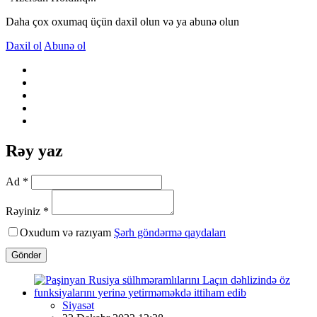
Daha çox oxumaq üçün daxil olun və ya abunə olun
Daxil ol
Abunə ol
Rəy yaz
Ad *
Rəyiniz *
Oxudum və razıyam
Şərh göndərmə qaydaları
Göndər
Siyasət