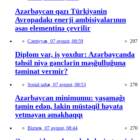
Azərbaycan qazı Türkiyənin
Avropadakı enerji ambisiyalarının
əsas elementinə çevrilir
Cəmiyyət,
07 avqust, 08:59
297
Diplom var, iş yoxdur: Azərbaycanda
təhsil niyə gənclərin məşğulluğuna
təminat vermir?
Sosial sahə,
07 avqust, 08:53
278
Azərbaycan minimumu: yaşamağı
təmin edən, lakin müstəqil həyata
yetməyən əməkhaqqı
Biznes,
07 avqust, 08:44
270