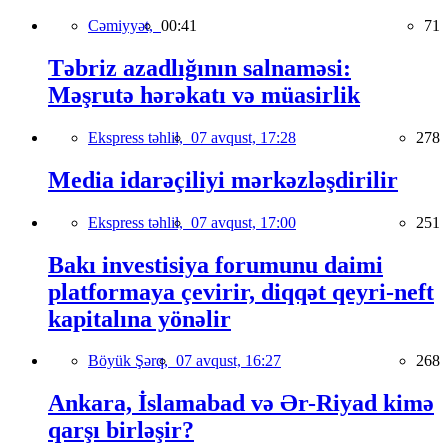
Cəmiyyət,
00:41
71
Təbriz azadlığının salnaməsi:
Məşrutə hərəkatı və müasirlik
Ekspress təhlil,
07 avqust, 17:28
278
Media idarəçiliyi mərkəzləşdirilir
Ekspress təhlil,
07 avqust, 17:00
251
Bakı investisiya forumunu daimi
platformaya çevirir, diqqət qeyri-neft
kapitalına yönəlir
Böyük Şərq,
07 avqust, 16:27
268
Ankara, İslamabad və Ər-Riyad kimə
qarşı birləşir?