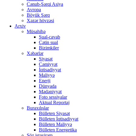
Cənub-Şərqi Asiya
Avropa
Böyük Şərq
Xəzər hövzəsi
Arxiv
Müsahibə
Sual-cavab
Çətin sual
Bizimkiler
Xəbərlər
Siyasət
Cəmiyyət
İqtisadiyyat
Maliyyə
Enerji
Dünyada
Mədəniyyət
Foto sessiyalar
Aktual Reportaj
Buraxılışlar
Bülleten Siyasət
Bülleten İqtisadiyyat
Bülleten Maliyyə
Bülleten Energetika
Söz istəyirəm