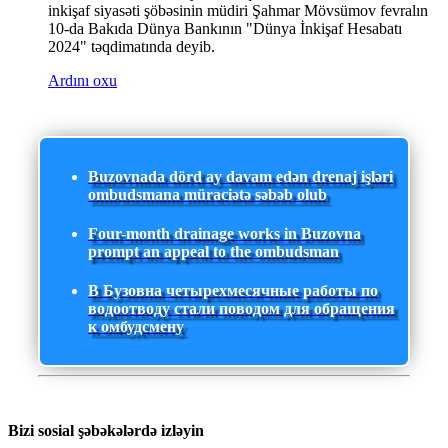
inkişaf siyasəti şöbəsinin müdiri Şahmar Mövsümov fevralın
10-da Bakıda Dünya Bankının "Dünya İnkişaf Hesabatı
2024" təqdimatında deyib.
Ardını oxu
Buzovnada dörd ay davam edən drenaj işləri
ombudsmana müraciətə səbəb olub
Four-month drainage works in Buzovna
prompt an appeal to the ombudsman
В Бузовна четырехмесячные работы по
водоотводу стали поводом для обращения
к омбудсмену
Bizi sosial şəbəkələrdə izləyin