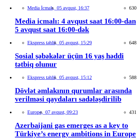
Media İcmalı,
05 avqust, 16:37
630
Media icmalı: 4 avqust saat 16:00-dan
5 avqust saat 16:00-dək
Ekspress təhlil,
05 avqust, 15:29
648
Sosial şəbəkələr üçün 16 yaş həddi
tətbiq olunur
Ekspress təhlil,
05 avqust, 15:12
588
Dövlət əmlakının qurumlar arasında
verilməsi qaydaları sadələşdirilib
Europe,
07 avqust, 09:23
431
Azerbaijani gas emerges as a key to
Türkiye’s energy ambitions in Europe