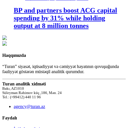
BP and partners boost ACG capital
spending by 31% while holding
output at 8 million tonnes
Haqqımızda
“Turan” siyasət, iqtisadiyyat və cəmiyyət həyatının qovuşuğunda
fəaliyyət göstərən müstəqil analitik qurumdur.
Turan analitik xidməti
Bakı, AZ1010
Süleyman Rəhimov küç.,186, Mən. 24
Tel.: (+99412) 440 11 96
agency@turan.az
Faydalı