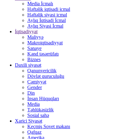
Media İcmalı
Həftəlik iqtisadi icmal
Həftəlik siyasi icmal
Aylıq İqtisadi İcmal
Aylıq Siyasi İcmal
İqtisadiyyat
Maliyyə
Makroiqtisadiyyat
Sənaye
Kənd təsərrüfatı
Biznes
Daxili siyasət
Qanunvericilik
Dövlət quruculuğu
Cəmiyyət
Gender
Din
İnsan Hüquqları
Media
Təhlükəsizlik
Sosial sahə
Xarici Siyasət
Keçmiş Sovet məkanı
Qafqaz
Amerika