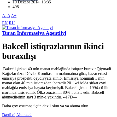
10 Dekabr 2014, 13:35
498
A-
A
A+
EN
RU
Turan İnformasiya Agentliyi
Bakcell istiqrazlarının ikinci
buraxılışı
Bakcell şirkəti 40 mln manat məbləğində istiqraz buraxır.Qiymətli
Kağızlar üzrə Dövlət Komitəsinin məlumatına görə, bazar ertəsi
emissiya prospekti qeydiyyata alınıb. Emissiya nominalı 1 min
manat olan 40 min istiqrazdan ibarətdir.2011-ci ioldə şirkət eyni
məbləğdə emissiya həyata keçirmişdi. Bakcell şirkəti 1994-cü ilin
martında təsis edilib. Ölkə ərazisinin 80%-i əhatə edir. Bakcell
abunəçilərinin sayı 3 mln-a yaxındır. --17D—
Daha çox oxumaq üçün daxil olun və ya abunə olun
Daxil ol
Abunə ol