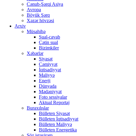
Cənub-Şərqi Asiya
Avropa
Böyük Şərq
Xəzər hövzəsi
Arxiv
Müsahibə
Sual-cavab
Çətin sual
Bizimkiler
Xəbərlər
Siyasət
Cəmiyyət
İqtisadiyyat
Maliyyə
Enerji
Dünyada
Mədəniyyət
Foto sessiyalar
Aktual Reportaj
Buraxılışlar
Bülleten Siyasət
Bülleten İqtisadiyyat
Bülleten Maliyyə
Bülleten Energetika
Söz istəyirəm