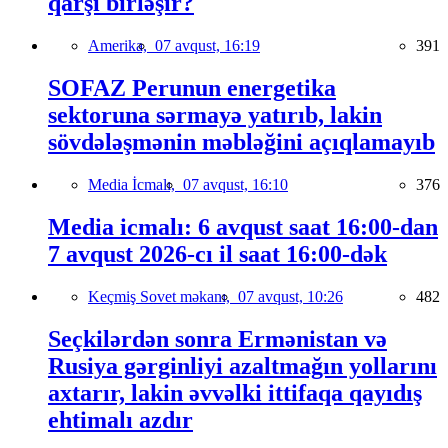
qarşı birləşir?
Amerika,
07 avqust, 16:19
391
SOFAZ Perunun energetika
sektoruna sərmayə yatırıb, lakin
sövdələşmənin məbləğini açıqlamayıb
Media İcmalı,
07 avqust, 16:10
376
Media icmalı: 6 avqust saat 16:00-dan
7 avqust 2026-cı il saat 16:00-dək
Keçmiş Sovet məkanı,
07 avqust, 10:26
482
Seçkilərdən sonra Ermənistan və
Rusiya gərginliyi azaltmağın yollarını
axtarır, lakin əvvəlki ittifaqa qayıdış
ehtimalı azdır