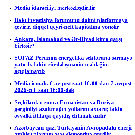
Media idarəçiliyi mərkəzləşdirilir
Bakı investisiya forumunu daimi platformaya
çevirir, diqqət qeyri-neft kapitalına yönəlir
Ankara, İslamabad və Ər-Riyad kimə qarşı
birləşir?
SOFAZ Perunun energetika sektoruna sərmayə
yatırıb, lakin sövdələşmənin məbləğini
açıqlamayıb
Media icmalı: 6 avqust saat 16:00-dan 7 avqust
2026-cı il saat 16:00-dək
Seçkilərdən sonra Ermənistan və Rusiya
gərginliyi azaltmağın yollarını axtarır, lakin
əvvəlki ittifaqa qayıdış ehtimalı azdır
Azərbaycan qazı Türkiyənin Avropadakı enerji
ambisiyalarının əsas elementinə çevrilir