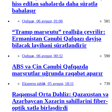
hiss edilən sahələrdə daha sürətlə
bahalaşır
Qafqaz,
06 avqust, 01:06
581
“Tramp marşrutu” reallığa çevrilir:
Ermənistan Cənubi Qafqazı dəyişə
biləcək layihəni sürətləndirir
Qafqaz,
06 avqust, 00:32
590
ABŞ və Çin Cənubi Qafqazda
marşrutlar uğrunda rəqabət aparır
Ekspress təhlil,
05 avqust, 18:11
739
Rəqəmsal Orta Dəhliz: Qazaxıstan və
Azərbaycan Xəzərin sahillərini fiber-
optik xətlə birləşdirdi