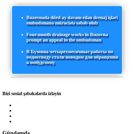
Buzovnada dörd ay davam edən drenaj işləri
ombudsmana müraciətə səbəb olub
Four-month drainage works in Buzovna
prompt an appeal to the ombudsman
В Бузовна четырехмесячные работы по
водоотводу стали поводом для обращения
к омбудсмену
Bizi sosial şəbəkələrdə izləyin
Gündəmdə