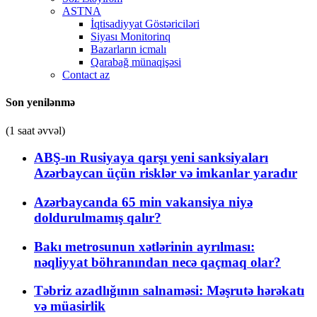
ASTNA
İqtisadiyyat Göstəriciləri
Siyası Monitorinq
Bazarların icmalı
Qarabağ münaqişəsi
Contact az
Son yenilənmə
(1 saat əvvəl)
ABŞ-ın Rusiyaya qarşı yeni sanksiyaları
Azərbaycan üçün risklər və imkanlar yaradır
Azərbaycanda 65 min vakansiya niyə
doldurulmamış qalır?
Bakı metrosunun xətlərinin ayrılması:
nəqliyyat böhranından necə qaçmaq olar?
Təbriz azadlığının salnaməsi: Məşrutə hərəkatı
və müasirlik