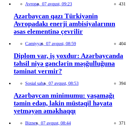
Avropa,
07 avqust, 09:23
431
Azərbaycan qazı Türkiyənin
Avropadakı enerji ambisiyalarının
əsas elementinə çevrilir
Cəmiyyət,
07 avqust, 08:59
404
Diplom var, iş yoxdur: Azərbaycanda
təhsil niyə gənclərin məşğulluğuna
təminat vermir?
Sosial sahə,
07 avqust, 08:53
394
Azərbaycan minimumu: yaşamağı
təmin edən, lakin müstəqil həyata
yetməyən əməkhaqqı
Biznes,
07 avqust, 08:44
371