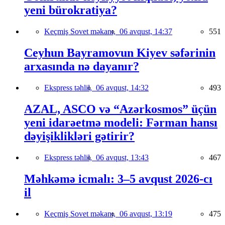
yeni bürokratiya?
Keçmiş Sovet məkanı,
06 avqust, 14:37
551
Ceyhun Bayramovun Kiyev səfərinin
arxasında nə dayanır?
Ekspress təhlil,
06 avqust, 14:32
493
AZAL, ASCO və “Azərkosmos” üçün
yeni idarəetmə modeli: Fərman hansı
dəyişiklikləri gətirir?
Ekspress təhlil,
06 avqust, 13:43
467
Məhkəmə icmalı: 3–5 avqust 2026-cı
il
Keçmiş Sovet məkanı,
06 avqust, 13:19
475