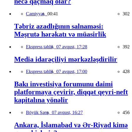
necə qaçmaq olar?
Cəmiyyət,
00:41
302
Təbriz azadlığının salnaməsi:
Məşrutə hərəkatı və müasirlik
Ekspress təhlil,
07 avqust, 17:28
392
Media idarəçiliyi mərkəzləşdirilir
Ekspress təhlil,
07 avqust, 17:00
428
Bakı investisiya forumunu daimi
platformaya çevirir, diqqət qeyri-neft
kapitalına yönəlir
Böyük Şərq,
07 avqust, 16:27
456
Ankara, İslamabad və Ər-Riyad kimə