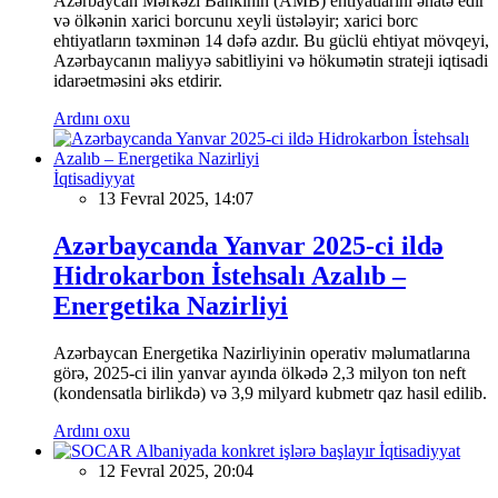
Azərbaycan Mərkəzi Bankının (AMB) ehtiyatlarını əhatə edir
və ölkənin xarici borcunu xeyli üstələyir; xarici borc
ehtiyatların təxminən 14 dəfə azdır. Bu güclü ehtiyat mövqeyi,
Azərbaycanın maliyyə sabitliyini və hökumətin strateji iqtisadi
idarəetməsini əks etdirir.
Ardını oxu
İqtisadiyyat
13 Fevral 2025, 14:07
Azərbaycanda Yanvar 2025-ci ildə
Hidrokarbon İstehsalı Azalıb –
Energetika Nazirliyi
Azərbaycan Energetika Nazirliyinin operativ məlumatlarına
görə, 2025-ci ilin yanvar ayında ölkədə 2,3 milyon ton neft
(kondensatla birlikdə) və 3,9 milyard kubmetr qaz hasil edilib.
Ardını oxu
İqtisadiyyat
12 Fevral 2025, 20:04