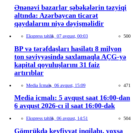
Ənənəvi bazarlar şəbəkələrin təzyiqi
altında: Azərbaycan ticarət
qaydalarını niyə dəyişməlidir
Ekspress təhlil,
07 avqust, 00:03
500
BP və tərəfdaşları hasilatı 8 milyon
ton səviyyəsində saxlamaqla AÇG-yə
kapital qoyuluşlarını 31 faiz
artırıblar
Media İcmalı,
06 avqust, 15:09
471
Media icmalı: 5 avqust saat 16:00-dan
6 avqust 2026-cı il saat 16:00-dək
Ekspress təhlil,
06 avqust, 14:51
504
Gömrükdə keyfiyyət inqilabı, yoxsa