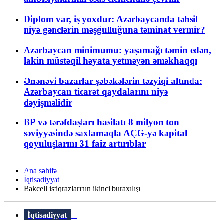
Diplom var, iş yoxdur: Azərbaycanda təhsil
niyə gənclərin məşğulluğuna təminat vermir?
Azərbaycan minimumu: yaşamağı təmin edən,
lakin müstəqil həyata yetməyən əməkhaqqı
Ənənəvi bazarlar şəbəkələrin təzyiqi altında:
Azərbaycan ticarət qaydalarını niyə
dəyişməlidir
BP və tərəfdaşları hasilatı 8 milyon ton
səviyyəsində saxlamaqla AÇG-yə kapital
qoyuluşlarını 31 faiz artırıblar
Ana səhifə
İqtisadiyyat
Bakcell istiqrazlarının ikinci buraxılışı
İqtisadiyyat