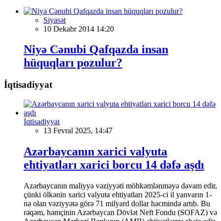
Siyasət
10 Dekabr 2014 14:20
Niyə Cənubi Qafqazda insan
hüquqları pozulur?
İqtisadiyyat
İqtisadiyyat
13 Fevral 2025, 14:47
Azərbaycanın xarici valyuta
ehtiyatları xarici borcu 14 dəfə aşdı
Azərbaycanın maliyyə vəziyyəti möhkəmlənməyə davam edir,
çünki ölkənin xarici valyuta ehtiyatları 2025-ci il yanvarın 1-
nə olan vəziyyətə görə 71 milyard dollar həcmində artıb. Bu
rəqəm, həmçinin Azərbaycan Dövlət Neft Fondu (SOFAZ) və