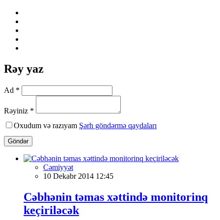
Rəy yaz
Ad *
Rəyiniz *
Oxudum və razıyam
Şərh göndərmə qaydaları
Göndər
Cəmiyyət
10 Dekabr 2014 12:45
Cəbhənin təmas xəttində monitorinq
keçiriləcək