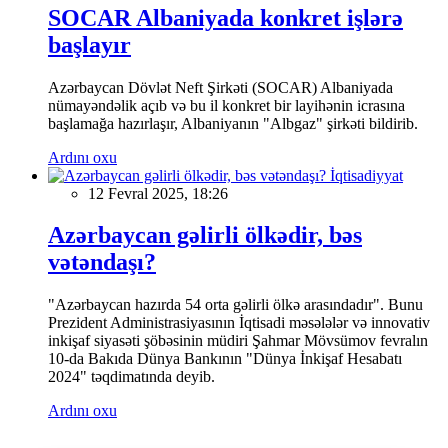
SOCAR Albaniyada konkret işlərə
başlayır
Azərbaycan Dövlət Neft Şirkəti (SOCAR) Albaniyada
nümayəndəlik açıb və bu il konkret bir layihənin icrasına
başlamağa hazırlaşır, Albaniyanın "Albgaz" şirkəti bildirib.
Ardını oxu
İqtisadiyyat
12 Fevral 2025, 18:26
Azərbaycan gəlirli ölkədir, bəs
vətəndaşı?
"Azərbaycan hazırda 54 orta gəlirli ölkə arasındadır". Bunu
Prezident Administrasiyasının İqtisadi məsələlər və innovativ
inkişaf siyasəti şöbəsinin müdiri Şahmar Mövsümov fevralın
10-da Bakıda Dünya Bankının "Dünya İnkişaf Hesabatı
2024" təqdimatında deyib.
Ardını oxu