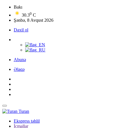
Bakı
0
30.3
C
Şənbə, 8 Avqust 2026
Daxil ol
Abunə
Əlaqə
Turan
Ekspress təhlil
İcmallar