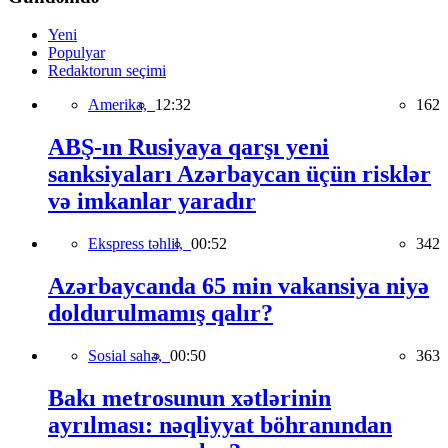
Yeni
Populyar
Redaktorun seçimi
Amerika,
12:32
162
ABŞ-ın Rusiyaya qarşı yeni
sanksiyaları Azərbaycan üçün risklər
və imkanlar yaradır
Ekspress təhlil,
00:52
342
Azərbaycanda 65 min vakansiya niyə
doldurulmamış qalır?
Sosial sahə,
00:50
363
Bakı metrosunun xətlərinin
ayrılması: nəqliyyat böhranından