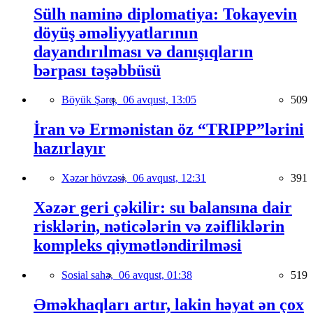
Sülh naminə diplomatiya: Tokayevin
döyüş əməliyyatlarının
dayandırılması və danışıqların
bərpası təşəbbüsü
Böyük Şərq,
06 avqust, 13:05
509
İran və Ermənistan öz “TRIPP”lərini
hazırlayır
Xəzər hövzəsi,
06 avqust, 12:31
391
Xəzər geri çəkilir: su balansına dair
risklərin, nəticələrin və zəifliklərin
kompleks qiymətləndirilməsi
Sosial sahə,
06 avqust, 01:38
519
Əməkhaqları artır, lakin həyat ən çox