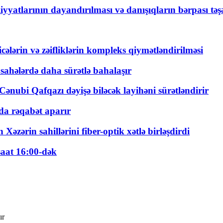
yyatlarının dayandırılması və danışıqların bərpası tə
ticələrin və zəifliklərin kompleks qiymətləndirilməsi
 sahələrdə daha sürətlə bahalaşır
ənubi Qafqazı dəyişə biləcək layihəni sürətləndirir
a rəqabət aparır
zərin sahillərini fiber-optik xətlə birləşdirdi
saat 16:00-dək
ır