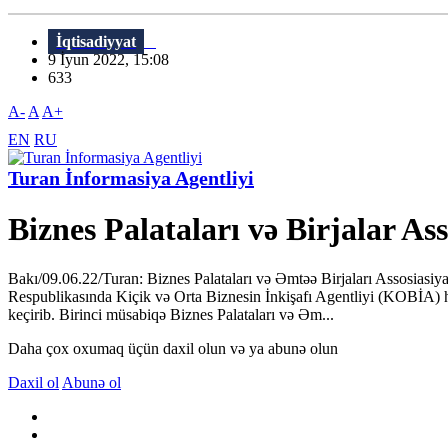
İqtisadiyyat
9 İyun 2022, 15:08
633
A-
A
A+
EN
RU
Turan İnformasiya Agentliyi
Biznes Palataları və Birjalar As
Bakı/09.06.22/Turan: Biznes Palataları və Əmtəə Birjaları Assosiasiya
Respublikasında Kiçik və Orta Biznesin İnkişafı Agentliyi (KOBİA) hə
keçirib. Birinci müsabiqə Biznes Palataları və Əm...
Daha çox oxumaq üçün daxil olun və ya abunə olun
Daxil ol
Abunə ol