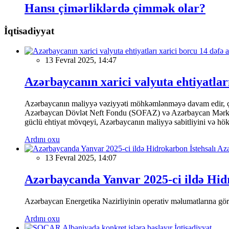
Hansı çimərliklərdə çimmək olar?
İqtisadiyyat
13 Fevral 2025, 14:47
Azərbaycanın xarici valyuta ehtiyatları
Azərbaycanın maliyyə vəziyyəti möhkəmlənməyə davam edir, çünk
Azərbaycan Dövlət Neft Fondu (SOFAZ) və Azərbaycan Mərkəzi Ba
güclü ehtiyat mövqeyi, Azərbaycanın maliyyə sabitliyini və hökumə
Ardını oxu
13 Fevral 2025, 14:07
Azərbaycanda Yanvar 2025-ci ildə Hidr
Azərbaycan Energetika Nazirliyinin operativ məlumatlarına görə,
Ardını oxu
İqtisadiyyat