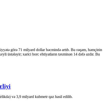
ziyyətə görə 71 milyard dollar həcmində artıb. Bu rəqəm, həmçinin
 üstələyir; xarici borc ehtiyatların təxminən 14 dəfə azdır. Bu
rliyi
likdə) və 3,9 milyard kubmetr qaz hasil edilib.