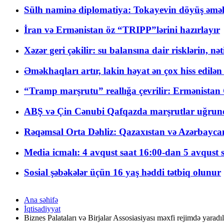
Sülh naminə diplomatiya: Tokayevin döyüş əməli
İran və Ermənistan öz “TRIPP”lərini hazırlayır
Xəzər geri çəkilir: su balansına dair risklərin, nə
Əməkhaqları artır, lakin həyat ən çox hiss edilən
“Tramp marşrutu” reallığa çevrilir: Ermənistan C
ABŞ və Çin Cənubi Qafqazda marşrutlar uğrund
Rəqəmsal Orta Dəhliz: Qazaxıstan və Azərbaycan Xə
Media icmalı: 4 avqust saat 16:00-dan 5 avqust 
Sosial şəbəkələr üçün 16 yaş həddi tətbiq olunur
Ana səhifə
İqtisadiyyat
Biznes Palataları və Birjalar Assosiasiyası məxfi rejimdə yaradıl