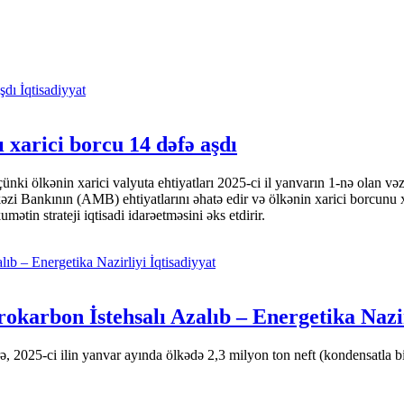
İqtisadiyyat
 xarici borcu 14 dəfə aşdı
i ölkənin xarici valyuta ehtiyatları 2025-ci il yanvarın 1-nə olan və
nkının (AMB) ehtiyatlarını əhatə edir və ölkənin xarici borcunu xeyli
tin strateji iqtisadi idarəetməsini əks etdirir.
İqtisadiyyat
okarbon İstehsalı Azalıb – Energetika Nazi
 2025-ci ilin yanvar ayında ölkədə 2,3 milyon ton neft (kondensatla bir