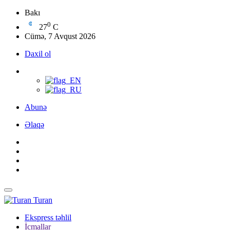
Bakı
0
27
C
Cümə, 7 Avqust 2026
Daxil ol
Abunə
Əlaqə
Turan
Ekspress təhlil
İcmallar