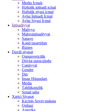
Media İcmalı
Həftəlik iqtisadi icmal
Həftəlik siyasi icmal
Aylıq İqtisadi İcmal
Aylıq Siyasi İcmal
İqtisadiyyat
Maliyyə
Makroiqtisadiyyat
Sənaye
Kənd təsərrüfatı
Biznes
Daxili siyasət
Qanunvericilik
Dövlət quruculuğu
Cəmiyyət
Gender
Din
İnsan Hüquqları
Media
Təhlükəsizlik
Sosial sahə
Xarici Siyasət
Keçmiş Sovet məkanı
Qafqaz
Amerika