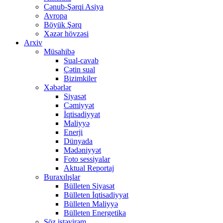
Cənub-Şərqi Asiya
Avropa
Böyük Şərq
Xəzər hövzəsi
Arxiv
Müsahibə
Sual-cavab
Çətin sual
Bizimkiler
Xəbərlər
Siyasət
Cəmiyyət
İqtisadiyyat
Maliyyə
Enerji
Dünyada
Mədəniyyət
Foto sessiyalar
Aktual Reportaj
Buraxılışlar
Bülleten Siyasət
Bülleten İqtisadiyyat
Bülleten Maliyyə
Bülleten Energetika
Söz istəyirəm