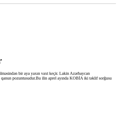
r
edilməsindən bir aya yaxın vaxt keçir. Lakin Azərbaycan
, qanun pozuntusudur.Bu ilin aprel ayında KOBİA iki təklif sorğusu