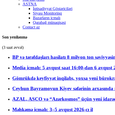
ASTNA
İqtisadiyyat Göstəriciləri
Siyası Monitorinq
Bazarların icmalı
Qarabağ münaqişəsi
Contact az
Son yenilənmə
(3 saat əvvəl)
BP və tərəfdaşları hasilatı 8 milyon ton səviyyəs
Media icmalı: 5 avqust saat 16:00-dan 6 avqust 2
Gömrükdə keyfiyyət inqilabı, yoxsa yeni bürokr
Ceyhun Bayramovun Kiyev səfərinin arxasında 
AZAL, ASCO və “Azərkosmos” üçün yeni idarəetm
Məhkəmə icmalı: 3–5 avqust 2026-cı il