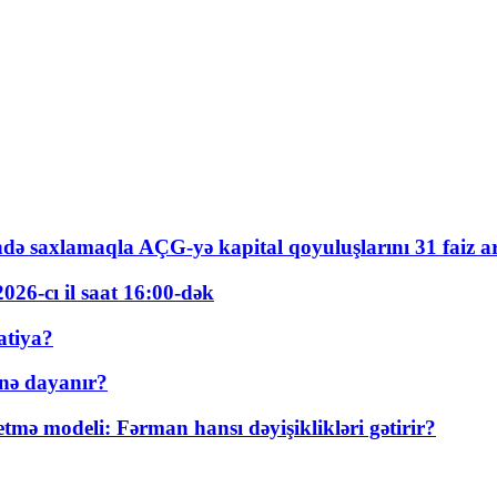
ində saxlamaqla AÇG-yə kapital qoyuluşlarını 31 faiz ar
026-cı il saat 16:00-dək
atiya?
nə dayanır?
ə modeli: Fərman hansı dəyişiklikləri gətirir?