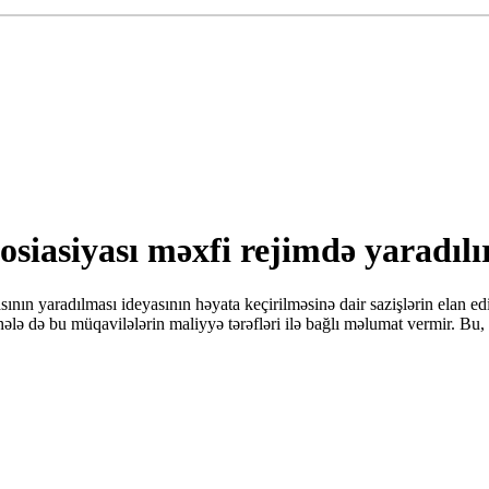
sosiasiyası məxfi rejimdə yaradılı
sının yaradılması ideyasının həyata keçirilməsinə dair sazişlərin elan 
lə də bu müqavilələrin maliyyə tərəfləri ilə bağlı məlumat vermir. Bu