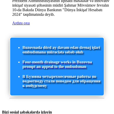
Prezident Administrasiyasının İqtisadi məsələlər və innovativ
inkişaf siyasəti şöbəsinin müdiri Şahmar Mövsümov fevralın
10-da Bakıda Dünya Bankının "Dünya İnkişaf Hesabatı
2024" təqdimatında deyib.
Ardını oxu
Buzovnada dörd ay davam edən drenaj işləri
ombudsmana müraciətə səbəb olub
Four-month drainage works in Buzovna
prompt an appeal to the ombudsman
В Бузовна четырехмесячные работы по
водоотводу стали поводом для обращения
к омбудсмену
Bizi sosial şəbəkələrdə izləyin