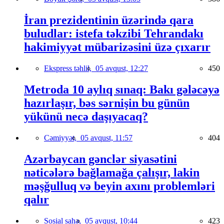
İran prezidentinin üzərində qara
buludlar: istefa təkzibi Tehrandakı
hakimiyyət mübarizəsini üzə çıxarır
Ekspress təhlil,
05 avqust, 12:27
450
Metroda 10 aylıq sınaq: Bakı gələcəyə
hazırlaşır, bəs sərnişin bu günün
yükünü necə daşıyacaq?
Cəmiyyət,
05 avqust, 11:57
404
Azərbaycan gənclər siyasətini
nəticələrə bağlamağa çalışır, lakin
məşğulluq və beyin axını problemləri
qalır
Sosial sahə,
05 avqust, 10:44
423