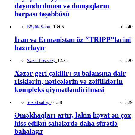
dayandırılması və danışıqların
bərpası təşəbbüsü
Böyük Şərq,
13:05
240
İran və Ermənistan öz “TRIPP”lərini
hazırlayır
Xəzər hövzəsi,
12:31
220
Xəzər geri çəkilir: su balansına dair
risklərin, nəticələrin və zəifliklərin
kompleks qiymətləndirilməsi
Sosial sahə,
01:38
329
Əməkhaqları artır, lakin həyat ən çox
hiss edilən sahələrdə daha sürətlə
bahalaşır