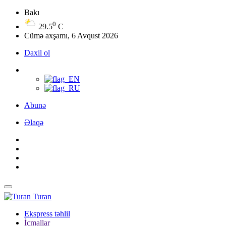
Bakı
0
29.5
C
Cümə axşamı, 6 Avqust 2026
Daxil ol
Abunə
Əlaqə
Turan
Ekspress təhlil
İcmallar