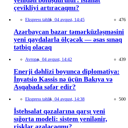
çevikliyi artıracaqmı?
Ekspress təhlil,
04 avqust, 14:45
476
Azərbaycan bazar təmərküzləşməsini
yeni qaydalarla ölçəcək — əsas sınaq
tətbiq olacaq
Avropa,
04 avqust, 14:42
439
Enerji dəhlizi boyunca diplomatiya:
İnyatsio Kassis nə üçün Bakıya və
Aşqabada səfər edir?
Ekspress təhlil,
04 avqust, 14:38
500
İstehsalat qəzalarına qarşı yeni
sığorta modeli: sistem yenilənir,
risklər azalacaqmı?