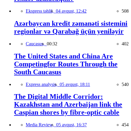
Ekspress təhlil,
04 avqust, 12:42
508
Azərbaycan kredit zəmanəti sistemini
regionlar və Qarabağ üçün yeniləyir
Caucasus,
00:32
402
The United States and China Are
Competingfor Routes Through the
South Caucasus
Express analysis,
05 avqust, 18:11
540
The Digital Middle Corridor:
Kazakhstan and Azerbaijan link the
Caspian shores by fibre-optic cable
Media Review,
05 avqust, 16:37
454