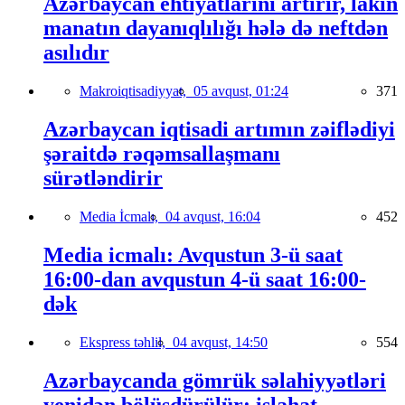
Azərbaycan ehtiyatlarını artırır, lakin
manatın dayanıqlılığı hələ də neftdən
asılıdır
Makroiqtisadiyyat,
05 avqust, 01:24
371
Azərbaycan iqtisadi artımın zəiflədiyi
şəraitdə rəqəmsallaşmanı
sürətləndirir
Media İcmalı,
04 avqust, 16:04
452
Media icmalı: Avqustun 3-ü saat
16:00-dan avqustun 4-ü saat 16:00-
dək
Ekspress təhlil,
04 avqust, 14:50
554
Azərbaycanda gömrük səlahiyyətləri
yenidən bölüşdürülür: islahat