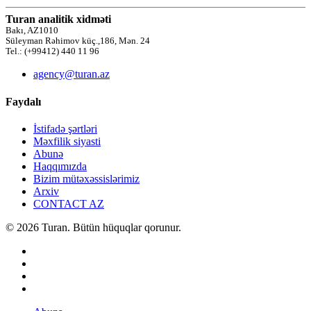
Turan analitik xidməti
Bakı, AZ1010
Süleyman Rəhimov küç.,186, Mən. 24
Tel.: (+99412) 440 11 96
agency@turan.az
Faydalı
İstifadə şərtləri
Məxfilik siyasti
Abunə
Haqqımızda
Bizim mütəxəssislərimiz
Arxiv
CONTACT AZ
© 2026 Turan. Bütün hüquqlar qorunur.