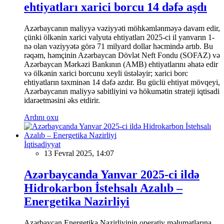
ehtiyatları xarici borcu 14 dəfə aşdı
Azərbaycanın maliyyə vəziyyəti möhkəmlənməyə davam edir,
çünki ölkənin xarici valyuta ehtiyatları 2025-ci il yanvarın 1-
nə olan vəziyyətə görə 71 milyard dollar həcmində artıb. Bu
rəqəm, həmçinin Azərbaycan Dövlət Neft Fondu (SOFAZ) və
Azərbaycan Mərkəzi Bankının (AMB) ehtiyatlarını əhatə edir
və ölkənin xarici borcunu xeyli üstələyir; xarici borc
ehtiyatların təxminən 14 dəfə azdır. Bu güclü ehtiyat mövqeyi,
Azərbaycanın maliyyə sabitliyini və hökumətin strateji iqtisadi
idarəetməsini əks etdirir.
Ardını oxu
İqtisadiyyat
13 Fevral 2025, 14:07
Azərbaycanda Yanvar 2025-ci ildə
Hidrokarbon İstehsalı Azalıb –
Energetika Nazirliyi
Azərbaycan Energetika Nazirliyinin operativ məlumatlarına