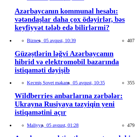
Azərbaycanın kommunal hesabı:
vətəndaşlar daha çox ödəyirlər, bəs
keyfiyyət tələb edə bilirlərmi?
Biznes,
05 avqust, 10:39
407
Güzəştlərin ləğvi Azərbaycanın
hibrid və elektromobil bazarında
istiqaməti dəyişib
Keçmiş Sovet məkanı,
05 avqust, 10:35
355
Wildberries anbarlarına zərbələr:
Ukrayna Rusiyaya təzyiqin yeni
istiqamətini açır
Maliyyə,
05 avqust, 01:28
479