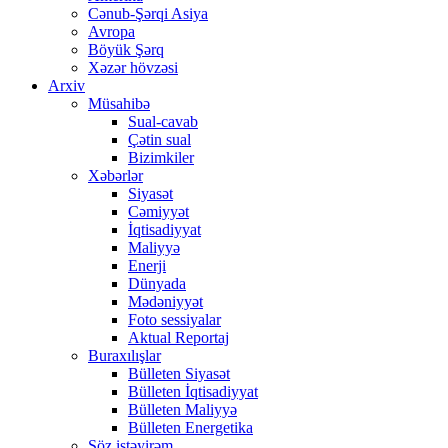
Cənub-Şərqi Asiya
Avropa
Böyük Şərq
Xəzər hövzəsi
Arxiv
Müsahibə
Sual-cavab
Çətin sual
Bizimkiler
Xəbərlər
Siyasət
Cəmiyyət
İqtisadiyyat
Maliyyə
Enerji
Dünyada
Mədəniyyət
Foto sessiyalar
Aktual Reportaj
Buraxılışlar
Bülleten Siyasət
Bülleten İqtisadiyyat
Bülleten Maliyyə
Bülleten Energetika
Söz istəyirəm