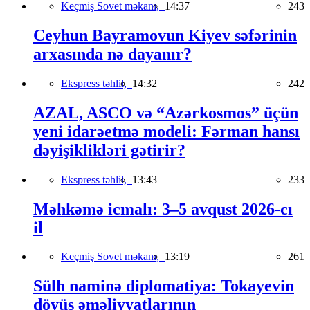
Keçmiş Sovet məkanı,
14:37
243
Ceyhun Bayramovun Kiyev səfərinin
arxasında nə dayanır?
Ekspress təhlil,
14:32
242
AZAL, ASCO və “Azərkosmos” üçün
yeni idarəetmə modeli: Fərman hansı
dəyişiklikləri gətirir?
Ekspress təhlil,
13:43
233
Məhkəmə icmalı: 3–5 avqust 2026-cı
il
Keçmiş Sovet məkanı,
13:19
261
Sülh naminə diplomatiya: Tokayevin
döyüş əməliyyatlarının