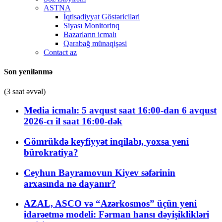
ASTNA
İqtisadiyyat Göstəriciləri
Siyası Monitorinq
Bazarların icmalı
Qarabağ münaqişəsi
Contact az
Son yenilənmə
(3 saat əvvəl)
Media icmalı: 5 avqust saat 16:00-dan 6 avqust
2026-cı il saat 16:00-dək
Gömrükdə keyfiyyət inqilabı, yoxsa yeni
bürokratiya?
Ceyhun Bayramovun Kiyev səfərinin
arxasında nə dayanır?
AZAL, ASCO və “Azərkosmos” üçün yeni
idarəetmə modeli: Fərman hansı dəyişiklikləri