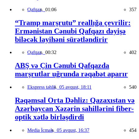
Qafqaz,
01:06
357
“Tramp marşrutu” reallığa çevrilir:
Ermənistan Cənubi Qafqazı dəyişə
biləcək layihəni sürətləndirir
Qafqaz,
00:32
402
ABŞ və Çin Cənubi Qafqazda
marşrutlar uğrunda rəqabət aparır
Ekspress təhlil,
05 avqust, 18:11
540
Rəqəmsal Orta Dəhliz: Qazaxıstan və
Azərbaycan Xəzərin sahillərini fiber-
optik xətlə birləşdirdi
Media İcmalı,
05 avqust, 16:37
454