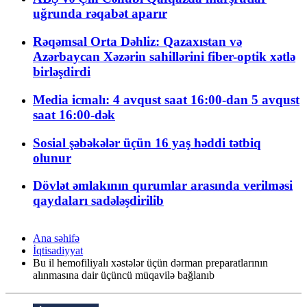
uğrunda rəqabət aparır
Rəqəmsal Orta Dəhliz: Qazaxıstan və
Azərbaycan Xəzərin sahillərini fiber-optik xətlə
birləşdirdi
Media icmalı: 4 avqust saat 16:00-dan 5 avqust
saat 16:00-dək
Sosial şəbəkələr üçün 16 yaş həddi tətbiq
olunur
Dövlət əmlakının qurumlar arasında verilməsi
qaydaları sadələşdirilib
Ana səhifə
İqtisadiyyat
Bu il hemofiliyalı xəstələr üçün dərman preparatlarının
alınmasına dair üçüncü müqavilə bağlanıb