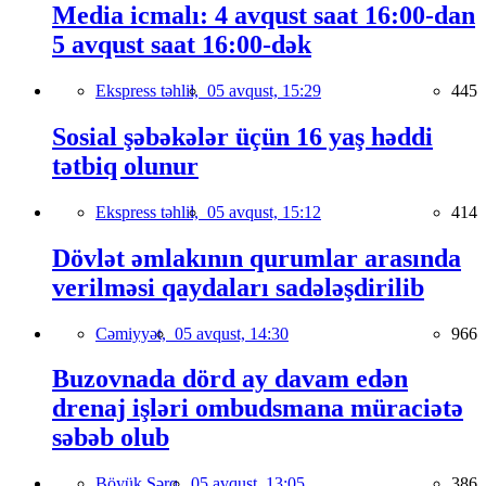
Media icmalı: 4 avqust saat 16:00-dan
5 avqust saat 16:00-dək
Ekspress təhlil,
05 avqust, 15:29
445
Sosial şəbəkələr üçün 16 yaş həddi
tətbiq olunur
Ekspress təhlil,
05 avqust, 15:12
414
Dövlət əmlakının qurumlar arasında
verilməsi qaydaları sadələşdirilib
Cəmiyyət,
05 avqust, 14:30
966
Buzovnada dörd ay davam edən
drenaj işləri ombudsmana müraciətə
səbəb olub
Böyük Şərq,
05 avqust, 13:05
386