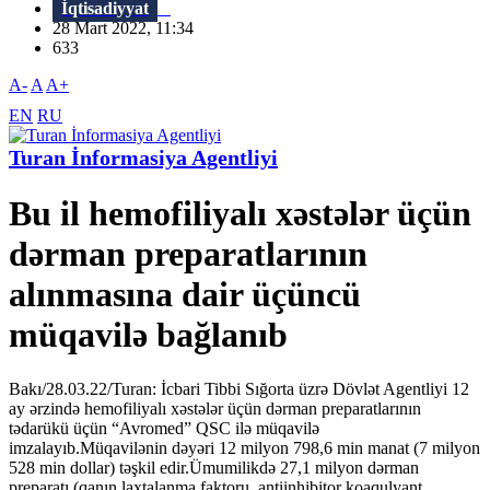
İqtisadiyyat
28 Mart 2022, 11:34
633
A-
A
A+
EN
RU
Turan İnformasiya Agentliyi
Bu il hemofiliyalı xəstələr üçün
dərman preparatlarının
alınmasına dair üçüncü
müqavilə bağlanıb
Bakı/28.03.22/Turan: İcbari Tibbi Sığorta üzrə Dövlət Agentliyi 12
ay ərzində hemofiliyalı xəstələr üçün dərman preparatlarının
tədarükü üçün “Avromed” QSC ilə müqavilə
imzalayıb.Müqavilənin dəyəri 12 milyon 798,6 min manat (7 milyon
528 min dollar) təşkil edir.Ümumilikdə 27,1 milyon dərman
preparatı (qanın laxtalanma faktoru, antiinhibitor koaqulyant