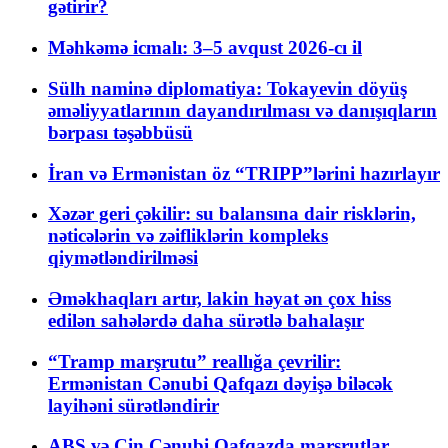
gətirir?
Məhkəmə icmalı: 3–5 avqust 2026-cı il
Sülh naminə diplomatiya: Tokayevin döyüş
əməliyyatlarının dayandırılması və danışıqların
bərpası təşəbbüsü
İran və Ermənistan öz “TRIPP”lərini hazırlayır
Xəzər geri çəkilir: su balansına dair risklərin,
nəticələrin və zəifliklərin kompleks
qiymətləndirilməsi
Əməkhaqları artır, lakin həyat ən çox hiss
edilən sahələrdə daha sürətlə bahalaşır
“Tramp marşrutu” reallığa çevrilir:
Ermənistan Cənubi Qafqazı dəyişə biləcək
layihəni sürətləndirir
ABŞ və Çin Cənubi Qafqazda marşrutlar