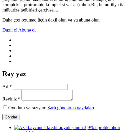
kompleksi, protrombin kompleksi və sair) alınır.Bu, hemofiliya ilə
mübarizə tədbirləri çərçivəsi...
Daha çox oxumaq üçün daxil olun və ya abunə olun
Daxil ol
Abunə ol
Rəy yaz
Ad *
Rəyiniz *
Oxudum və razıyam
Şərh göndərmə qaydaları
Göndər