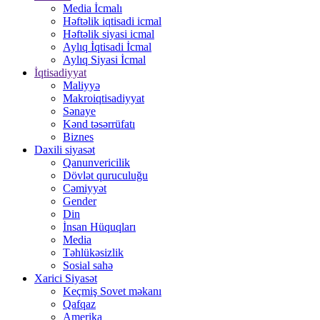
Media İcmalı
Həftəlik iqtisadi icmal
Həftəlik siyasi icmal
Aylıq İqtisadi İcmal
Aylıq Siyasi İcmal
İqtisadiyyat
Maliyyə
Makroiqtisadiyyat
Sənaye
Kənd təsərrüfatı
Biznes
Daxili siyasət
Qanunvericilik
Dövlət quruculuğu
Cəmiyyət
Gender
Din
İnsan Hüquqları
Media
Təhlükəsizlik
Sosial sahə
Xarici Siyasət
Keçmiş Sovet məkanı
Qafqaz
Amerika