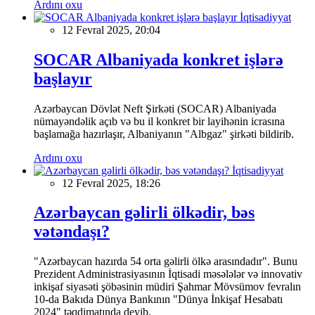
Ardını oxu
İqtisadiyyat
12 Fevral 2025, 20:04
SOCAR Albaniyada konkret işlərə
başlayır
Azərbaycan Dövlət Neft Şirkəti (SOCAR) Albaniyada
nümayəndəlik açıb və bu il konkret bir layihənin icrasına
başlamağa hazırlaşır, Albaniyanın "Albgaz" şirkəti bildirib.
Ardını oxu
İqtisadiyyat
12 Fevral 2025, 18:26
Azərbaycan gəlirli ölkədir, bəs
vətəndaşı?
"Azərbaycan hazırda 54 orta gəlirli ölkə arasındadır". Bunu
Prezident Administrasiyasının İqtisadi məsələlər və innovativ
inkişaf siyasəti şöbəsinin müdiri Şahmar Mövsümov fevralın
10-da Bakıda Dünya Bankının "Dünya İnkişaf Hesabatı
2024" təqdimatında deyib.