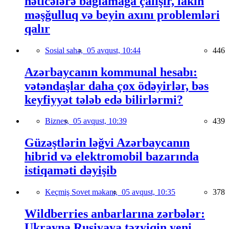
nəticələrə bağlamağa çalışır, lakin
məşğulluq və beyin axını problemləri
qalır
Sosial sahə,
05 avqust, 10:44
446
Azərbaycanın kommunal hesabı:
vətəndaşlar daha çox ödəyirlər, bəs
keyfiyyət tələb edə bilirlərmi?
Biznes,
05 avqust, 10:39
439
Güzəştlərin ləğvi Azərbaycanın
hibrid və elektromobil bazarında
istiqaməti dəyişib
Keçmiş Sovet məkanı,
05 avqust, 10:35
378
Wildberries anbarlarına zərbələr:
Ukrayna Rusiyaya təzyiqin yeni