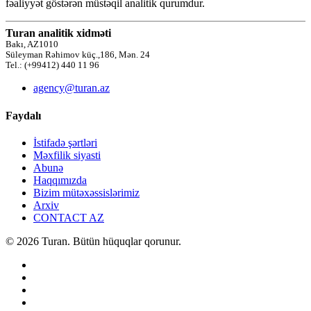
fəaliyyət göstərən müstəqil analitik qurumdur.
Turan analitik xidməti
Bakı, AZ1010
Süleyman Rəhimov küç.,186, Mən. 24
Tel.: (+99412) 440 11 96
agency@turan.az
Faydalı
İstifadə şərtləri
Məxfilik siyasti
Abunə
Haqqımızda
Bizim mütəxəssislərimiz
Arxiv
CONTACT AZ
© 2026 Turan. Bütün hüquqlar qorunur.