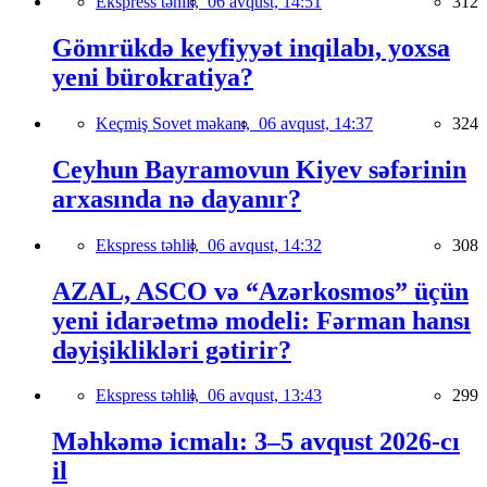
Ekspress təhlil,
06 avqust, 14:51
312
Gömrükdə keyfiyyət inqilabı, yoxsa
yeni bürokratiya?
Keçmiş Sovet məkanı,
06 avqust, 14:37
324
Ceyhun Bayramovun Kiyev səfərinin
arxasında nə dayanır?
Ekspress təhlil,
06 avqust, 14:32
308
AZAL, ASCO və “Azərkosmos” üçün
yeni idarəetmə modeli: Fərman hansı
dəyişiklikləri gətirir?
Ekspress təhlil,
06 avqust, 13:43
299
Məhkəmə icmalı: 3–5 avqust 2026-cı
il