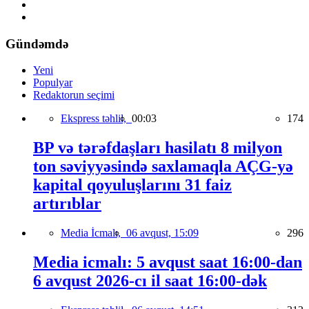
Gündəmdə
Yeni
Populyar
Redaktorun seçimi
Ekspress təhlil,
00:03
174
BP və tərəfdaşları hasilatı 8 milyon
ton səviyyəsində saxlamaqla AÇG-yə
kapital qoyuluşlarını 31 faiz
artırıblar
Media İcmalı,
06 avqust, 15:09
296
Media icmalı: 5 avqust saat 16:00-dan
6 avqust 2026-cı il saat 16:00-dək