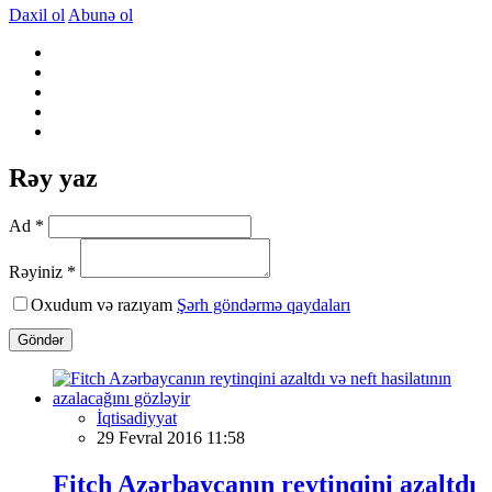
Daxil ol
Abunə ol
Rəy yaz
Ad *
Rəyiniz *
Oxudum və razıyam
Şərh göndərmə qaydaları
Göndər
İqtisadiyyat
29 Fevral 2016 11:58
Fitch Azərbaycanın reytinqini azaltdı