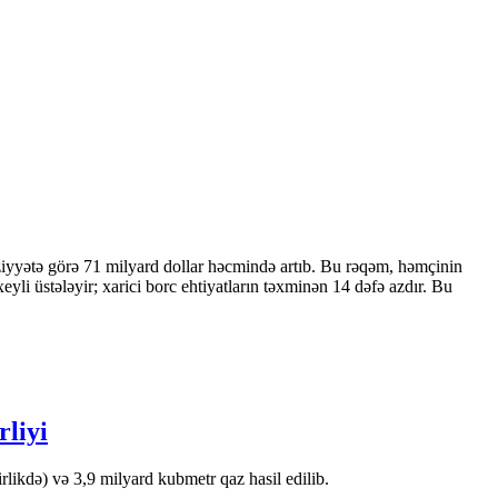
ziyyətə görə 71 milyard dollar həcmində artıb. Bu rəqəm, həmçinin
 üstələyir; xarici borc ehtiyatların təxminən 14 dəfə azdır. Bu
rliyi
likdə) və 3,9 milyard kubmetr qaz hasil edilib.