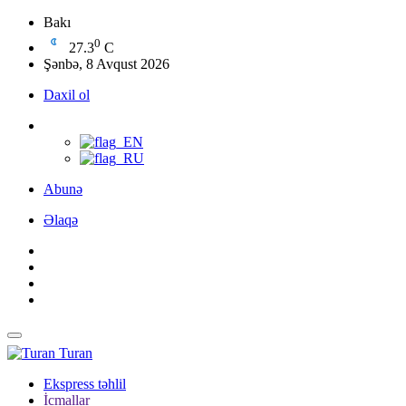
Bakı
0
27.3
C
Şənbə, 8 Avqust 2026
Daxil ol
Abunə
Əlaqə
Turan
Ekspress təhlil
İcmallar