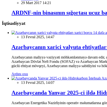
29 Mart 2017 14:21
ARDNF-nin binasının sığortası ucuz ba
İqtisadiyyat
13 Fevral 2025, 14:47
Azərbaycanın xarici valyuta ehtiyatları
Azərbaycanın maliyyə vəziyyəti möhkəmlənməyə davam edir, çünk
Azərbaycan Dövlət Neft Fondu (SOFAZ) və Azərbaycan Mərkəzi Ba
güclü ehtiyat mövqeyi, Azərbaycanın maliyyə sabitliyini və hökumə
Ardını oxu
13 Fevral 2025, 14:07
Azərbaycanda Yanvar 2025-ci ildə Hidr
Azərbaycan Energetika Nazirliyinin operativ məlumatlarına görə,