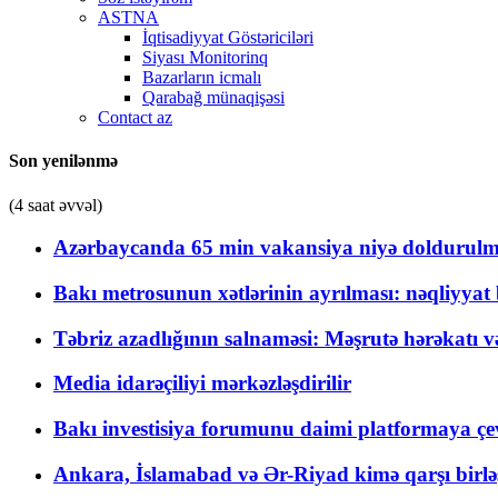
ASTNA
İqtisadiyyat Göstəriciləri
Siyası Monitorinq
Bazarların icmalı
Qarabağ münaqişəsi
Contact az
Son yenilənmə
(4 saat əvvəl)
Azərbaycanda 65 min vakansiya niyə doldurulm
Bakı metrosunun xətlərinin ayrılması: nəqliyya
Təbriz azadlığının salnaməsi: Məşrutə hərəkatı v
Media idarəçiliyi mərkəzləşdirilir
Bakı investisiya forumunu daimi platformaya çevi
Ankara, İslamabad və Ər-Riyad kimə qarşı birlə