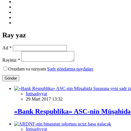
Rəy yaz
Ad *
Rəyiniz *
Oxudum və razıyam
Şərh göndərmə qaydaları
Göndər
İqtisadiyyat
29 Mart 2017 13:32
«Bank Respublika» ASC-nin Müşahidə Ş
İqtisadiyyat