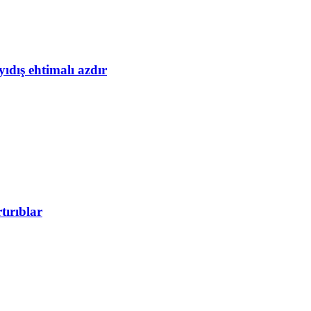
yıdış ehtimalı azdır
tırıblar