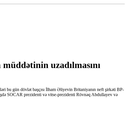
n müddətinin uzadılmasını
ri bu gün dövlət başçısı İlham Əliyevin Britaniyanın neft şirkəti BP-
örüşdə SOCAR prezidenti və vitse-prezidenti Rövnəq Abdullayev və