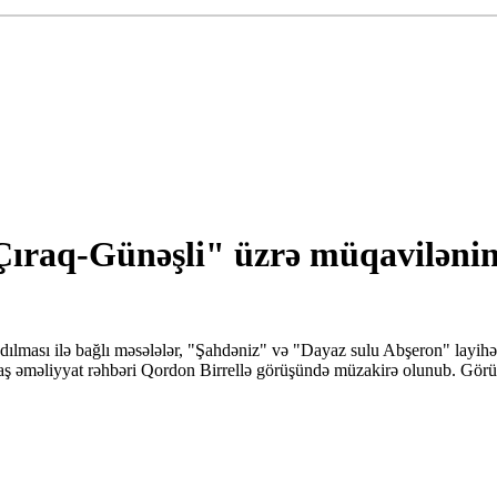
i-Çıraq-Günəşli" üzrə müqaviləni
ılması ilə bağlı məsələlər, "Şahdəniz" və "Dayaz sulu Abşeron" layihələ
ə baş əməliyyat rəhbəri Qordon Birrellə görüşündə müzakirə olunub. G