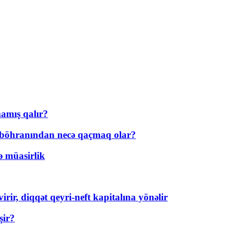
amış qalır?
t böhranından necə qaçmaq olar?
ə müasirlik
rir, diqqət qeyri-neft kapitalına yönəlir
şir?