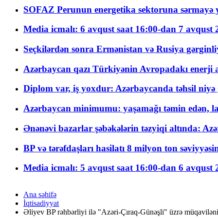
SOFAZ Perunun energetika sektoruna sərmayə ya
Media icmalı: 6 avqust saat 16:00-dan 7 avqust 2
Seçkilərdən sonra Ermənistan və Rusiya gərginliyi
Azərbaycan qazı Türkiyənin Avropadakı enerji am
Diplom var, iş yoxdur: Azərbaycanda təhsil niyə
Azərbaycan minimumu: yaşamağı təmin edən, la
Ənənəvi bazarlar şəbəkələrin təzyiqi altında: Azə
BP və tərəfdaşları hasilatı 8 milyon ton səviyyəs
Media icmalı: 5 avqust saat 16:00-dan 6 avqust 2
Ana səhifə
İqtisadiyyat
Əliyev BP rəhbərliyi ilə "Azəri-Çıraq-Günəşli" üzrə müqavilən