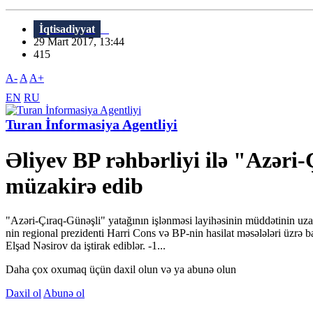
İqtisadiyyat
29 Mart 2017, 13:44
415
A-
A
A+
EN
RU
Turan İnformasiya Agentliyi
Əliyev BP rəhbərliyi ilə "Azər
müzakirə edib
"Azəri-Çıraq-Günəşli" yatağının işlənməsi layihəsinin müddətinin uzad
nin regional prezidenti Harri Cons və BP-nin hasilat məsələləri üzr
Elşad Nəsirov da iştirak ediblər. -1...
Daha çox oxumaq üçün daxil olun və ya abunə olun
Daxil ol
Abunə ol