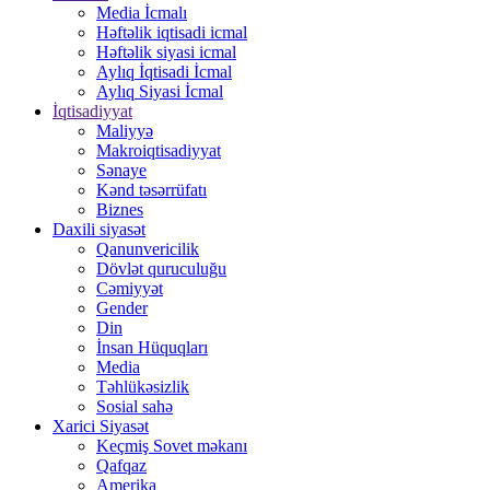
Media İcmalı
Həftəlik iqtisadi icmal
Həftəlik siyasi icmal
Aylıq İqtisadi İcmal
Aylıq Siyasi İcmal
İqtisadiyyat
Maliyyə
Makroiqtisadiyyat
Sənaye
Kənd təsərrüfatı
Biznes
Daxili siyasət
Qanunvericilik
Dövlət quruculuğu
Cəmiyyət
Gender
Din
İnsan Hüquqları
Media
Təhlükəsizlik
Sosial sahə
Xarici Siyasət
Keçmiş Sovet məkanı
Qafqaz
Amerika