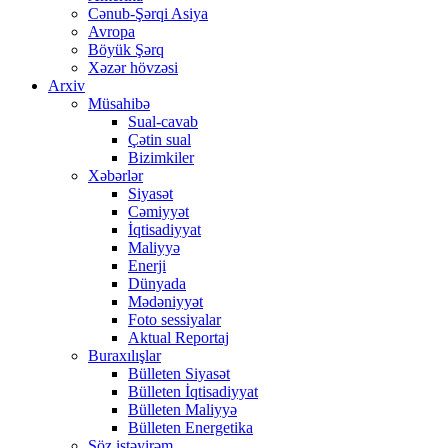
Cənub-Şərqi Asiya
Avropa
Böyük Şərq
Xəzər hövzəsi
Arxiv
Müsahibə
Sual-cavab
Çətin sual
Bizimkiler
Xəbərlər
Siyasət
Cəmiyyət
İqtisadiyyat
Maliyyə
Enerji
Dünyada
Mədəniyyət
Foto sessiyalar
Aktual Reportaj
Buraxılışlar
Bülleten Siyasət
Bülleten İqtisadiyyat
Bülleten Maliyyə
Bülleten Energetika
Söz istəyirəm