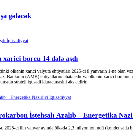
şa gələcək
İqtisadiyyat
 xarici borcu 14 dəfə aşdı
i ölkənin xarici valyuta ehtiyatları 2025-ci il yanvarın 1-nə olan və
nkının (AMB) ehtiyatlarını əhatə edir və ölkənin xarici borcunu xeyli
tin strateji iqtisadi idarəetməsini əks etdirir.
İqtisadiyyat
okarbon İstehsalı Azalıb – Energetika Nazi
 2025-ci ilin yanvar ayında ölkədə 2,3 milyon ton neft (kondensatla bir