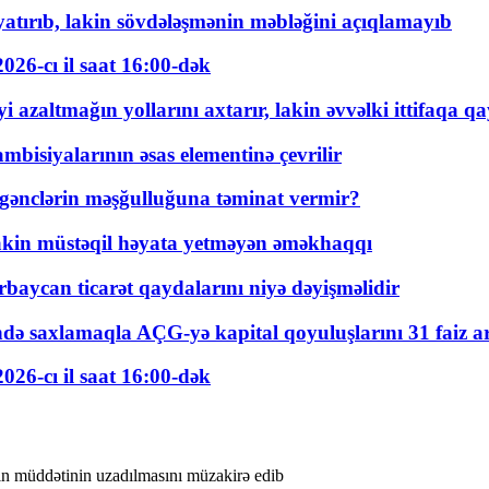
tırıb, lakin sövdələşmənin məbləğini açıqlamayıb
026-cı il saat 16:00-dək
 azaltmağın yollarını axtarır, lakin əvvəlki ittifaqa qa
bisiyalarının əsas elementinə çevrilir
 gənclərin məşğulluğuna təminat vermir?
kin müstəqil həyata yetməyən əməkhaqqı
rbaycan ticarət qaydalarını niyə dəyişməlidir
ində saxlamaqla AÇG-yə kapital qoyuluşlarını 31 faiz ar
026-cı il saat 16:00-dək
in müddətinin uzadılmasını müzakirə edib