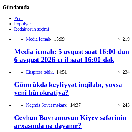
Gündəmdə
Yeni
Populyar
Redaktorun seçimi
Media İcmalı,
15:09
219
Media icmalı: 5 avqust saat 16:00-dan
6 avqust 2026-cı il saat 16:00-dək
Ekspress təhlil,
14:51
234
Gömrükdə keyfiyyət inqilabı, yoxsa
yeni bürokratiya?
Keçmiş Sovet məkanı,
14:37
243
Ceyhun Bayramovun Kiyev səfərinin
arxasında nə dayanır?