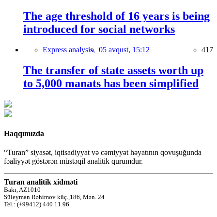
The age threshold of 16 years is being
introduced for social networks
Express analysis,
05 avqust, 15:12
417
The transfer of state assets worth up
to 5,000 manats has been simplified
Haqqımızda
“Turan” siyasət, iqtisadiyyat və cəmiyyət həyatının qovuşuğunda
fəaliyyət göstərən müstəqil analitik qurumdur.
Turan analitik xidməti
Bakı, AZ1010
Süleyman Rəhimov küç.,186, Mən. 24
Tel.: (+99412) 440 11 96