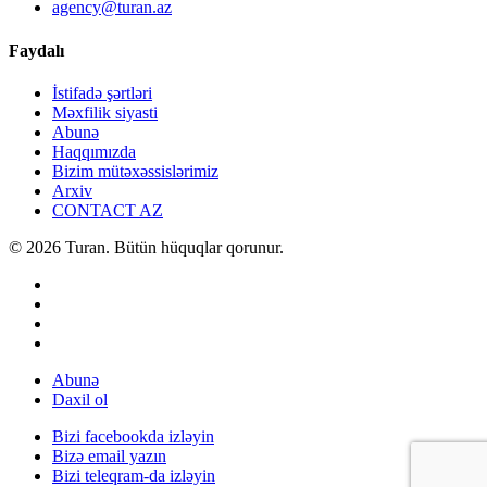
agency@turan.az
Faydalı
İstifadə şərtləri
Məxfilik siyasti
Abunə
Haqqımızda
Bizim mütəxəssislərimiz
Arxiv
CONTACT AZ
© 2026 Turan. Bütün hüquqlar qorunur.
Abunə
Daxil ol
Bizi facebookda izləyin
Bizə email yazın
Bizi teleqram-da izləyin