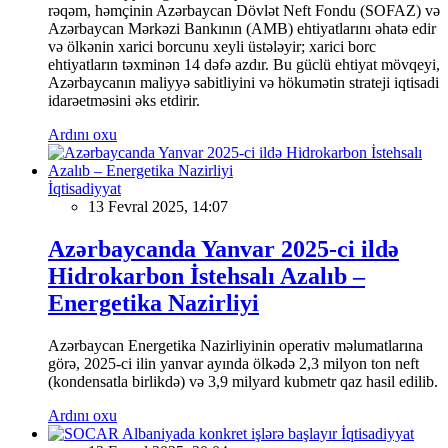
rəqəm, həmçinin Azərbaycan Dövlət Neft Fondu (SOFAZ) və
Azərbaycan Mərkəzi Bankının (AMB) ehtiyatlarını əhatə edir
və ölkənin xarici borcunu xeyli üstələyir; xarici borc
ehtiyatların təxminən 14 dəfə azdır. Bu güclü ehtiyat mövqeyi,
Azərbaycanın maliyyə sabitliyini və hökumətin strateji iqtisadi
idarəetməsini əks etdirir.
Ardını oxu
İqtisadiyyat
13 Fevral 2025, 14:07
Azərbaycanda Yanvar 2025-ci ildə
Hidrokarbon İstehsalı Azalıb –
Energetika Nazirliyi
Azərbaycan Energetika Nazirliyinin operativ məlumatlarına
görə, 2025-ci ilin yanvar ayında ölkədə 2,3 milyon ton neft
(kondensatla birlikdə) və 3,9 milyard kubmetr qaz hasil edilib.
Ardını oxu
İqtisadiyyat