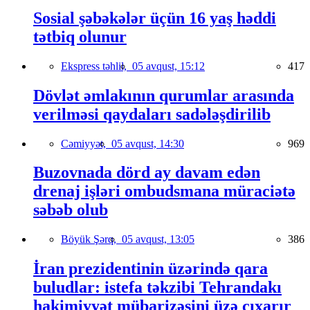
Sosial şəbəkələr üçün 16 yaş həddi
tətbiq olunur
Ekspress təhlil,
05 avqust, 15:12
417
Dövlət əmlakının qurumlar arasında
verilməsi qaydaları sadələşdirilib
Cəmiyyət,
05 avqust, 14:30
969
Buzovnada dörd ay davam edən
drenaj işləri ombudsmana müraciətə
səbəb olub
Böyük Şərq,
05 avqust, 13:05
386
İran prezidentinin üzərində qara
buludlar: istefa təkzibi Tehrandakı
hakimiyyət mübarizəsini üzə çıxarır