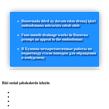
Buzovnada dörd ay davam edən drenaj işləri
ombudsmana müraciətə səbəb olub
Four-month drainage works in Buzovna
prompt an appeal to the ombudsman
В Бузовна четырехмесячные работы по
водоотводу стали поводом для обращения
к омбудсмену
Bizi sosial şəbəkələrdə izləyin