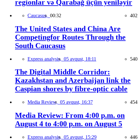
regionlar və Qarabağ üçün yeniləyir
Caucasus,
00:32
402
The United States and China Are
Competingfor Routes Through the
South Caucasus
Express analysis,
05 avqust, 18:11
540
The Digital Middle Corridor:
Kazakhstan and Azerbaijan link the
Caspian shores by fibre-optic cable
Media Review,
05 avqust, 16:37
454
Media Review: From 4:00 p.m. on
August 4 to 4:00 p.m. on August 5
Express analysis,
05 avqust, 15:29
446