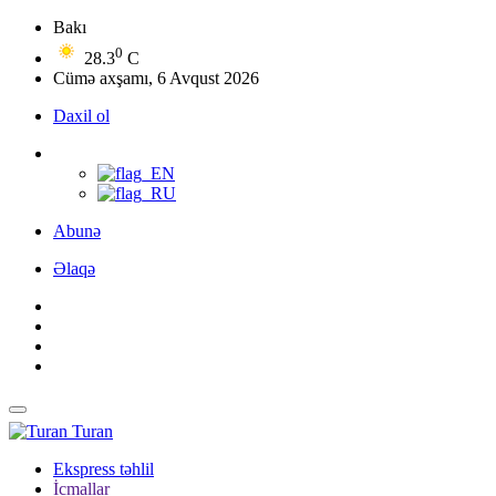
Bakı
0
28.3
C
Cümə axşamı, 6 Avqust 2026
Daxil ol
Abunə
Əlaqə
Turan
Ekspress təhlil
İcmallar