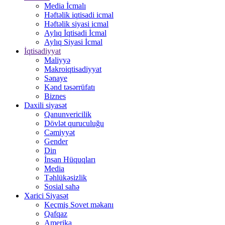
Media İcmalı
Həftəlik iqtisadi icmal
Həftəlik siyasi icmal
Aylıq İqtisadi İcmal
Aylıq Siyasi İcmal
İqtisadiyyat
Maliyyə
Makroiqtisadiyyat
Sənaye
Kənd təsərrüfatı
Biznes
Daxili siyasət
Qanunvericilik
Dövlət quruculuğu
Cəmiyyət
Gender
Din
İnsan Hüquqları
Media
Təhlükəsizlik
Sosial sahə
Xarici Siyasət
Keçmiş Sovet məkanı
Qafqaz
Amerika