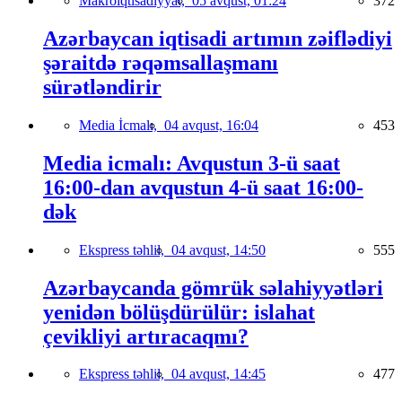
Makroiqtisadiyyat,
05 avqust, 01:24
372
Azərbaycan iqtisadi artımın zəiflədiyi
şəraitdə rəqəmsallaşmanı
sürətləndirir
Media İcmalı,
04 avqust, 16:04
453
Media icmalı: Avqustun 3-ü saat
16:00-dan avqustun 4-ü saat 16:00-
dək
Ekspress təhlil,
04 avqust, 14:50
555
Azərbaycanda gömrük səlahiyyətləri
yenidən bölüşdürülür: islahat
çevikliyi artıracaqmı?
Ekspress təhlil,
04 avqust, 14:45
477