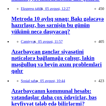
Ekspress təhlil,
05 avqust, 12:27
450
Metroda 10 aylıq sınaq: Bakı gələcəyə
hazırlaşır, bəs sərnişin bu günün
yükünü necə daşıyacaq?
Cəmiyyət,
05 avqust, 11:57
405
Azərbaycan gənclər siyasətini
nəticələrə bağlamağa çalışır, lakin
məşğulluq və beyin axını problemləri
qalır
Sosial sahə,
05 avqust, 10:44
423
Azərbaycanın kommunal hesabı:
vətəndaşlar daha çox ödəyirlər, bəs
keyfiyyət tələb edə bilirlərmi?