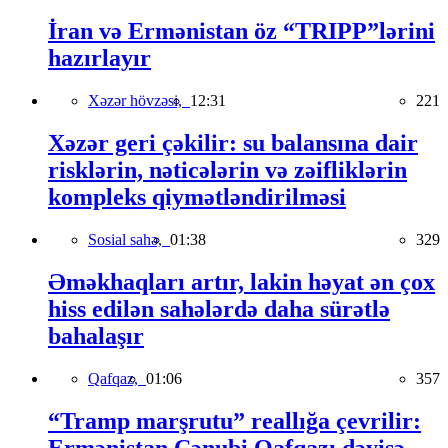
İran və Ermənistan öz “TRIPP”lərini
hazırlayır
Xəzər hövzəsi,
12:31
221
Xəzər geri çəkilir: su balansına dair
risklərin, nəticələrin və zəifliklərin
kompleks qiymətləndirilməsi
Sosial sahə,
01:38
329
Əməkhaqları artır, lakin həyat ən çox
hiss edilən sahələrdə daha sürətlə
bahalaşır
Qafqaz,
01:06
357
“Tramp marşrutu” reallığa çevrilir:
Ermənistan Cənubi Qafqazı dəyişə