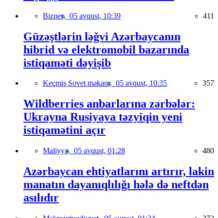
Biznes,
05 avqust, 10:39
411
Güzəştlərin ləğvi Azərbaycanın
hibrid və elektromobil bazarında
istiqaməti dəyişib
Keçmiş Sovet məkanı,
05 avqust, 10:35
357
Wildberries anbarlarına zərbələr:
Ukrayna Rusiyaya təzyiqin yeni
istiqamətini açır
Maliyyə,
05 avqust, 01:28
480
Azərbaycan ehtiyatlarını artırır, lakin
manatın dayanıqlılığı hələ də neftdən
asılıdır