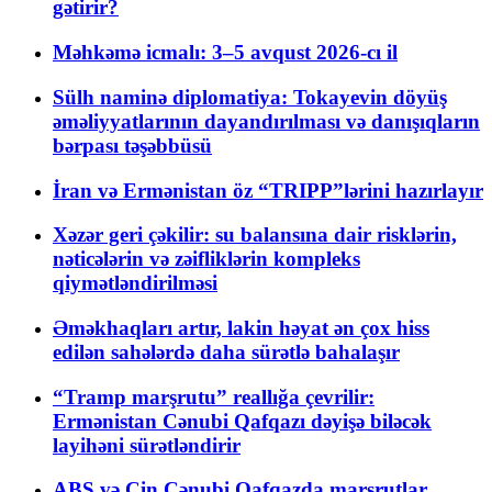
gətirir?
Məhkəmə icmalı: 3–5 avqust 2026-cı il
Sülh naminə diplomatiya: Tokayevin döyüş
əməliyyatlarının dayandırılması və danışıqların
bərpası təşəbbüsü
İran və Ermənistan öz “TRIPP”lərini hazırlayır
Xəzər geri çəkilir: su balansına dair risklərin,
nəticələrin və zəifliklərin kompleks
qiymətləndirilməsi
Əməkhaqları artır, lakin həyat ən çox hiss
edilən sahələrdə daha sürətlə bahalaşır
“Tramp marşrutu” reallığa çevrilir:
Ermənistan Cənubi Qafqazı dəyişə biləcək
layihəni sürətləndirir
ABŞ və Çin Cənubi Qafqazda marşrutlar