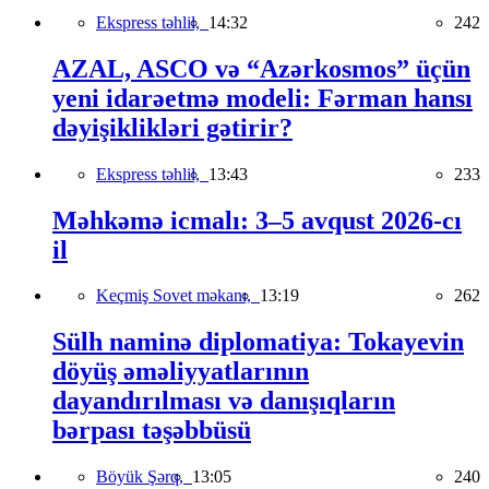
Ekspress təhlil,
14:32
242
AZAL, ASCO və “Azərkosmos” üçün
yeni idarəetmə modeli: Fərman hansı
dəyişiklikləri gətirir?
Ekspress təhlil,
13:43
233
Məhkəmə icmalı: 3–5 avqust 2026-cı
il
Keçmiş Sovet məkanı,
13:19
262
Sülh naminə diplomatiya: Tokayevin
döyüş əməliyyatlarının
dayandırılması və danışıqların
bərpası təşəbbüsü
Böyük Şərq,
13:05
240