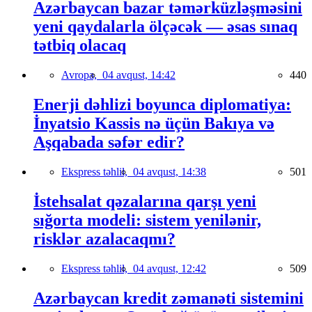
Azərbaycan bazar təmərküzləşməsini
yeni qaydalarla ölçəcək — əsas sınaq
tətbiq olacaq
Avropa,
04 avqust, 14:42
440
Enerji dəhlizi boyunca diplomatiya:
İnyatsio Kassis nə üçün Bakıya və
Aşqabada səfər edir?
Ekspress təhlil,
04 avqust, 14:38
501
İstehsalat qəzalarına qarşı yeni
sığorta modeli: sistem yenilənir,
risklər azalacaqmı?
Ekspress təhlil,
04 avqust, 12:42
509
Azərbaycan kredit zəmanəti sistemini