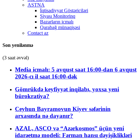
ASTNA
İqtisadiyyat Göstəriciləri
Siyası Monitorinq
Bazarların icmalı
Qarabağ münaqişəsi
Contact az
Son yenilənmə
(3 saat əvvəl)
Media icmalı: 5 avqust saat 16:00-dan 6 avqust
2026-cı il saat 16:00-dək
Gömrükdə keyfiyyət inqilabı, yoxsa yeni
bürokratiya?
Ceyhun Bayramovun Kiyev səfərinin
arxasında nə dayanır?
AZAL, ASCO və “Azərkosmos” üçün yeni
idarəetmə modeli: Fərman hansı dəyişiklikləri