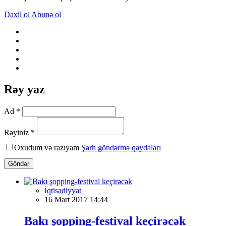
Daxil ol
Abunə ol
Rəy yaz
Ad *
Rəyiniz *
Oxudum və razıyam
Şərh göndərmə qaydaları
Göndər
İqtisadiyyat
16 Mart 2017 14:44
Bakı şopping-festival keçirəcək