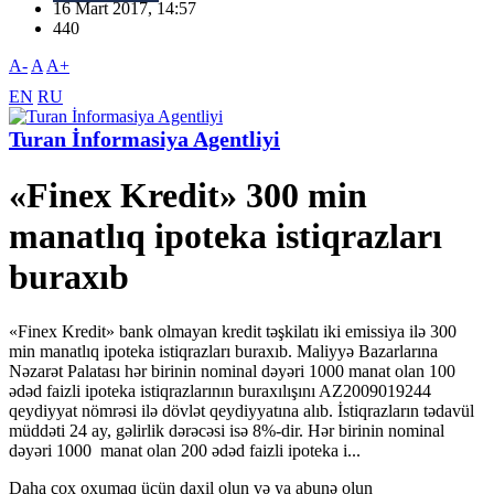
16 Mart 2017, 14:57
440
A-
A
A+
EN
RU
Turan İnformasiya Agentliyi
«Finex Kredit» 300 min
manatlıq ipoteka istiqrazları
buraxıb
«Finex Kredit» bank olmayan kredit təşkilatı iki emissiya ilə 300
min manatlıq ipoteka istiqrazları buraxıb. Maliyyə Bazarlarına
Nəzarət Palatası hər birinin nominal dəyəri 1000 manat olan 100
ədəd faizli ipoteka istiqrazlarının buraxılışını AZ2009019244
qeydiyyat nömrəsi ilə dövlət qeydiyyatına alıb. İstiqrazların tədavül
müddəti 24 ay, gəlirlik dərəcəsi isə 8%-dir. Hər birinin nominal
dəyəri 1000 manat olan 200 ədəd faizli ipoteka i...
Daha çox oxumaq üçün daxil olun və ya abunə olun