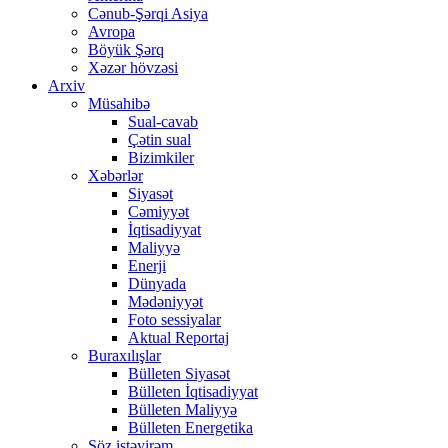
Cənub-Şərqi Asiya
Avropa
Böyük Şərq
Xəzər hövzəsi
Arxiv
Müsahibə
Sual-cavab
Çətin sual
Bizimkiler
Xəbərlər
Siyasət
Cəmiyyət
İqtisadiyyat
Maliyyə
Enerji
Dünyada
Mədəniyyət
Foto sessiyalar
Aktual Reportaj
Buraxılışlar
Bülleten Siyasət
Bülleten İqtisadiyyat
Bülleten Maliyyə
Bülleten Energetika
Söz istəyirəm