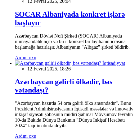
12 Fevral 2025, 20:04
SOCAR Albaniyada konkret işlərə
başlayır
Azərbaycan Dövlət Neft Şirkəti (SOCAR) Albaniyada
nümayəndəlik açıb və bu il konkret bir layihənin icrasına
başlamağa hazırlaşır, Albaniyanın "Albgaz" şirkəti bildirib.
Ardını oxu
İqtisadiyyat
12 Fevral 2025, 18:26
Azərbaycan gəlirli ölkədir, bəs
vətəndaşı?
"Azərbaycan hazırda 54 orta gəlirli ölkə arasındadır". Bunu
Prezident Administrasiyasının İqtisadi məsələlər və innovativ
inkişaf siyasəti şöbəsinin müdiri Şahmar Mövsümov fevralın
10-da Bakıda Dünya Bankının "Dünya İnkişaf Hesabatı
2024" təqdimatında deyib.
Ardını oxu