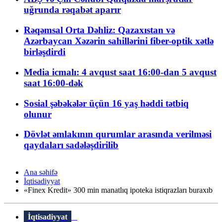
uğrunda rəqabət aparır
Rəqəmsal Orta Dəhliz: Qazaxıstan və
Azərbaycan Xəzərin sahillərini fiber-optik xətlə
birləşdirdi
Media icmalı: 4 avqust saat 16:00-dan 5 avqust
saat 16:00-dək
Sosial şəbəkələr üçün 16 yaş həddi tətbiq
olunur
Dövlət əmlakının qurumlar arasında verilməsi
qaydaları sadələşdirilib
Ana səhifə
İqtisadiyyat
«Finex Kredit» 300 min manatlıq ipoteka istiqrazları buraxıb
İqtisadiyyat