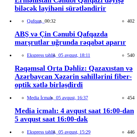
biləcək layihəni sürətləndirir
Qafqaz,
00:32
402
ABŞ və Çin Cənubi Qafqazda
marşrutlar uğrunda rəqabət aparır
Ekspress təhlil,
05 avqust, 18:11
540
Rəqəmsal Orta Dəhliz: Qazaxıstan və
Azərbaycan Xəzərin sahillərini fiber-
optik xətlə birləşdirdi
Media İcmalı,
05 avqust, 16:37
454
Media icmalı: 4 avqust saat 16:00-dan
5 avqust saat 16:00-dək
Ekspress təhlil,
05 avqust, 15:29
446