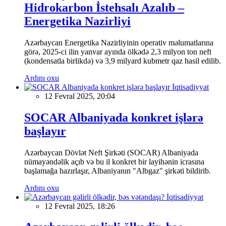
Hidrokarbon İstehsalı Azalıb –
Energetika Nazirliyi
Azərbaycan Energetika Nazirliyinin operativ məlumatlarına
görə, 2025-ci ilin yanvar ayında ölkədə 2,3 milyon ton neft
(kondensatla birlikdə) və 3,9 milyard kubmetr qaz hasil edilib.
Ardını oxu
İqtisadiyyat
12 Fevral 2025, 20:04
SOCAR Albaniyada konkret işlərə
başlayır
Azərbaycan Dövlət Neft Şirkəti (SOCAR) Albaniyada
nümayəndəlik açıb və bu il konkret bir layihənin icrasına
başlamağa hazırlaşır, Albaniyanın "Albgaz" şirkəti bildirib.
Ardını oxu
İqtisadiyyat
12 Fevral 2025, 18:26