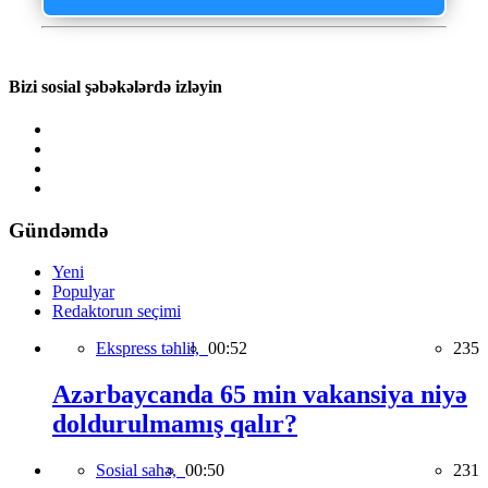
Bizi sosial şəbəkələrdə izləyin
Gündəmdə
Yeni
Populyar
Redaktorun seçimi
Ekspress təhlil,
00:52
235
Azərbaycanda 65 min vakansiya niyə
doldurulmamış qalır?
Sosial sahə,
00:50
231