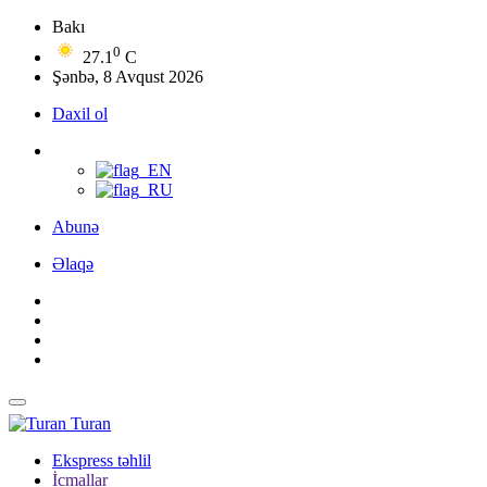
Bakı
0
27.1
C
Şənbə, 8 Avqust 2026
Daxil ol
Abunə
Əlaqə
Turan
Ekspress təhlil
İcmallar