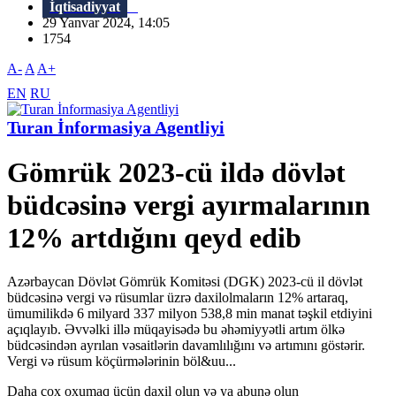
İqtisadiyyat
29 Yanvar 2024, 14:05
1754
A-
A
A+
EN
RU
Turan İnformasiya Agentliyi
Gömrük 2023-cü ildə dövlət
büdcəsinə vergi ayırmalarının
12% artdığını qeyd edib
Azərbaycan Dövlət Gömrük Komitəsi (DGK) 2023-cü il dövlət
büdcəsinə vergi və rüsumlar üzrə daxilolmaların 12% artaraq,
ümumilikdə 6 milyard 337 milyon 538,8 min manat təşkil etdiyini
açıqlayıb. Əvvəlki illə müqayisədə bu əhəmiyyətli artım ölkə
büdcəsindən ayrılan vəsaitlərin davamlılığını və artımını göstərir.
Vergi və rüsum köçürmələrinin böl&uu...
Daha çox oxumaq üçün daxil olun və ya abunə olun