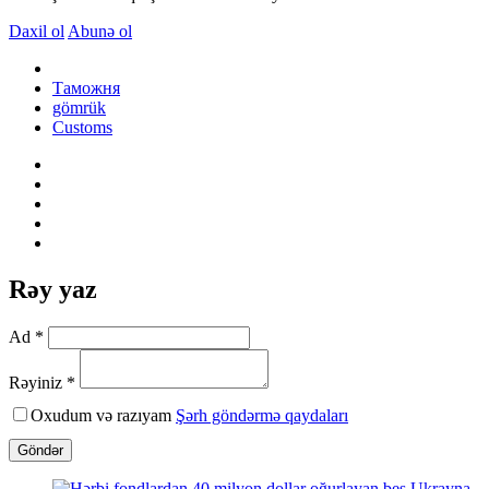
Daxil ol
Abunə ol
Таможня
gömrük
Customs
Rəy yaz
Ad *
Rəyiniz *
Oxudum və razıyam
Şərh göndərmə qaydaları
Göndər