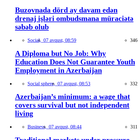
Buzovnada dörd ay davam edən
drenaj işləri ombudsmana müraciətə
səbəb olub
Social,
07 avqust, 08:59
346
A Diploma but No Job: Why
Education Does Not Guarantee Youth
Employment in Azerbaijan
Social sphere,
07 avqust, 08:53
332
Azerbaijan’s minimum: a wage that
covers survival but not independent
living
Business,
07 avqust, 08:44
311