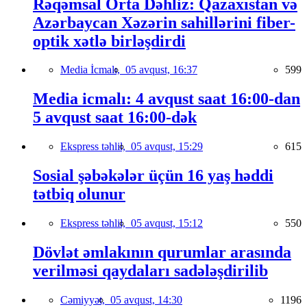
Rəqəmsal Orta Dəhliz: Qazaxıstan və
Azərbaycan Xəzərin sahillərini fiber-
optik xətlə birləşdirdi
Media İcmalı,
05 avqust, 16:37
599
Media icmalı: 4 avqust saat 16:00-dan
5 avqust saat 16:00-dək
Ekspress təhlil,
05 avqust, 15:29
615
Sosial şəbəkələr üçün 16 yaş həddi
tətbiq olunur
Ekspress təhlil,
05 avqust, 15:12
550
Dövlət əmlakının qurumlar arasında
verilməsi qaydaları sadələşdirilib
Cəmiyyət,
05 avqust, 14:30
1196