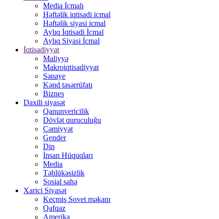
Media İcmalı
Həftəlik iqtisadi icmal
Həftəlik siyasi icmal
Aylıq İqtisadi İcmal
Aylıq Siyasi İcmal
İqtisadiyyat
Maliyyə
Makroiqtisadiyyat
Sənaye
Kənd təsərrüfatı
Biznes
Daxili siyasət
Qanunvericilik
Dövlət quruculuğu
Cəmiyyət
Gender
Din
İnsan Hüquqları
Media
Təhlükəsizlik
Sosial sahə
Xarici Siyasət
Keçmiş Sovet məkanı
Qafqaz
Amerika