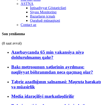
ASTNA
İqtisadiyyat Göstəriciləri
Siyası Monitorinq
Bazarların icmalı
Qarabağ münaqişəsi
Contact az
Son yenilənmə
(8 saat əvvəl)
Azərbaycanda 65 min vakansiya niyə
doldurulmamış qalır?
Bakı metrosunun xətlərinin ayrılması:
nəqliyyat böhranından necə qaçmaq olar?
Təbriz azadlığının salnaməsi: Məşrutə hərəkatı
və müasirlik
Media idarəçiliyi mərkəzləşdirilir