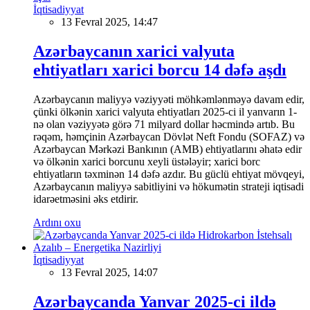
İqtisadiyyat
13 Fevral 2025, 14:47
Azərbaycanın xarici valyuta
ehtiyatları xarici borcu 14 dəfə aşdı
Azərbaycanın maliyyə vəziyyəti möhkəmlənməyə davam edir,
çünki ölkənin xarici valyuta ehtiyatları 2025-ci il yanvarın 1-
nə olan vəziyyətə görə 71 milyard dollar həcmində artıb. Bu
rəqəm, həmçinin Azərbaycan Dövlət Neft Fondu (SOFAZ) və
Azərbaycan Mərkəzi Bankının (AMB) ehtiyatlarını əhatə edir
və ölkənin xarici borcunu xeyli üstələyir; xarici borc
ehtiyatların təxminən 14 dəfə azdır. Bu güclü ehtiyat mövqeyi,
Azərbaycanın maliyyə sabitliyini və hökumətin strateji iqtisadi
idarəetməsini əks etdirir.
Ardını oxu
İqtisadiyyat
13 Fevral 2025, 14:07
Azərbaycanda Yanvar 2025-ci ildə