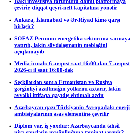
Bakı investisiya forumunu daimi platformaya
çevirir, diqqət qeyri-neft kapitalına yönəlir
Ankara, İslamabad və Ər-Riyad kimə qarşı
birləşir?
SOFAZ Perunun energetika sektoruna sərmayə
yatırıb, lakin sövdələşmənin məbləğini
açıqlamayıb
Media icmalı: 6 avqust saat 16:00-dan 7 avqust
2026-cı il saat 16:00-dək
Seçkilərdən sonra Ermənistan və Rusiya
gərginliyi azaltmağın yollarını axtarır, lakin
əvvəlki ittifaqa qayıdış ehtimalı azdır
Azərbaycan qazı Türkiyənin Avropadakı enerji
ambisiyalarının əsas elementinə çevrilir
Diplom var, iş yoxdur: Azərbaycanda təhsil
niyə gənclərin məşğulluğuna təminat vermir?