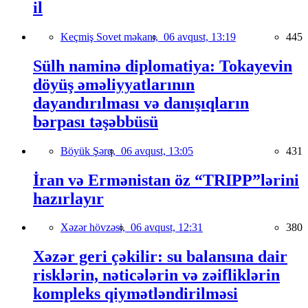
il
Keçmiş Sovet məkanı,
06 avqust, 13:19
445
Sülh naminə diplomatiya: Tokayevin
döyüş əməliyyatlarının
dayandırılması və danışıqların
bərpası təşəbbüsü
Böyük Şərq,
06 avqust, 13:05
431
İran və Ermənistan öz “TRIPP”lərini
hazırlayır
Xəzər hövzəsi,
06 avqust, 12:31
380
Xəzər geri çəkilir: su balansına dair
risklərin, nəticələrin və zəifliklərin
kompleks qiymətləndirilməsi