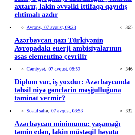
axtarır, lakin əvvəlki ittifaqa qayıdış
ehtimalı azdır
Avropa,
07 avqust, 09:23
365
Azərbaycan qazı Türkiyənin
Avropadakı enerji ambisiyalarının
əsas elementinə çevrilir
Cəmiyyət,
07 avqust, 08:59
346
Diplom var, iş yoxdur: Azərbaycanda
təhsil niyə gənclərin məşğulluğuna
təminat vermir?
Sosial sahə,
07 avqust, 08:53
332
Azərbaycan minimumu: yaşamağı
təmin edən, lakin müstəqil həyata