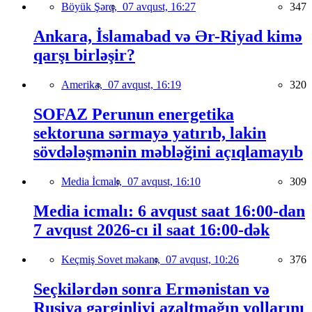
Böyük Şərq,
07 avqust, 16:27
347
Ankara, İslamabad və Ər-Riyad kimə
qarşı birləşir?
Amerika,
07 avqust, 16:19
320
SOFAZ Perunun energetika
sektoruna sərmayə yatırıb, lakin
sövdələşmənin məbləğini açıqlamayıb
Media İcmalı,
07 avqust, 16:10
309
Media icmalı: 6 avqust saat 16:00-dan
7 avqust 2026-cı il saat 16:00-dək
Keçmiş Sovet məkanı,
07 avqust, 10:26
376
Seçkilərdən sonra Ermənistan və
Rusiya gərginliyi azaltmağın yollarını