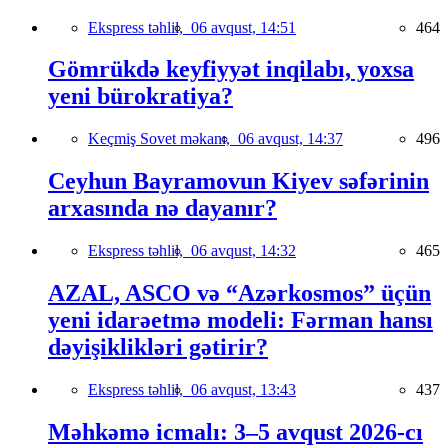
Ekspress təhlil,
06 avqust, 14:51
464
Gömrükdə keyfiyyət inqilabı, yoxsa
yeni bürokratiya?
Keçmiş Sovet məkanı,
06 avqust, 14:37
496
Ceyhun Bayramovun Kiyev səfərinin
arxasında nə dayanır?
Ekspress təhlil,
06 avqust, 14:32
465
AZAL, ASCO və “Azərkosmos” üçün
yeni idarəetmə modeli: Fərman hansı
dəyişiklikləri gətirir?
Ekspress təhlil,
06 avqust, 13:43
437
Məhkəmə icmalı: 3–5 avqust 2026-cı