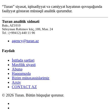
“Turan” siyasət, iqtisadiyyat və cəmiyyət həyatının qovuşuğunda
fəaliyyət göstərən müstəqil analitik qurumdur.
Turan analitik xidməti
Bakı, AZ1010
Süleyman Rəhimov küç.,186, Mən. 24
Tel.: (+99412) 440 11 96
agency@turan.az
Faydalı
İstifadə şərtləri
Məxfilik siyasti
Abunə
Haqqımızda
Bizim mütəxəssislərimiz
Arxiv
CONTACT AZ
© 2026 Turan. Bütün hüquqlar qorunur.