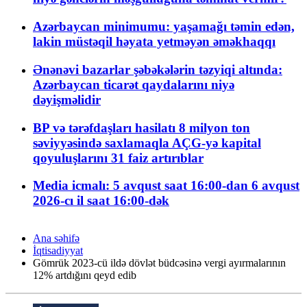
Azərbaycan minimumu: yaşamağı təmin edən,
lakin müstəqil həyata yetməyən əməkhaqqı
Ənənəvi bazarlar şəbəkələrin təzyiqi altında:
Azərbaycan ticarət qaydalarını niyə
dəyişməlidir
BP və tərəfdaşları hasilatı 8 milyon ton
səviyyəsində saxlamaqla AÇG-yə kapital
qoyuluşlarını 31 faiz artırıblar
Media icmalı: 5 avqust saat 16:00-dan 6 avqust
2026-cı il saat 16:00-dək
Ana səhifə
İqtisadiyyat
Gömrük 2023-cü ildə dövlət büdcəsinə vergi ayırmalarının
12% artdığını qeyd edib