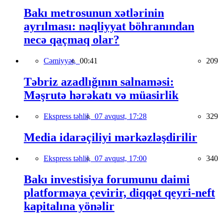
Bakı metrosunun xətlərinin
ayrılması: nəqliyyat böhranından
necə qaçmaq olar?
Cəmiyyət,
00:41
209
Təbriz azadlığının salnaməsi:
Məşrutə hərəkatı və müasirlik
Ekspress təhlil,
07 avqust, 17:28
329
Media idarəçiliyi mərkəzləşdirilir
Ekspress təhlil,
07 avqust, 17:00
340
Bakı investisiya forumunu daimi
platformaya çevirir, diqqət qeyri-neft
kapitalına yönəlir