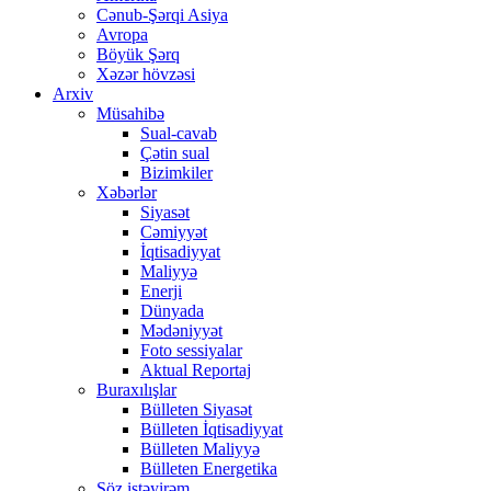
Cənub-Şərqi Asiya
Avropa
Böyük Şərq
Xəzər hövzəsi
Arxiv
Müsahibə
Sual-cavab
Çətin sual
Bizimkiler
Xəbərlər
Siyasət
Cəmiyyət
İqtisadiyyat
Maliyyə
Enerji
Dünyada
Mədəniyyət
Foto sessiyalar
Aktual Reportaj
Buraxılışlar
Bülleten Siyasət
Bülleten İqtisadiyyat
Bülleten Maliyyə
Bülleten Energetika
Söz istəyirəm