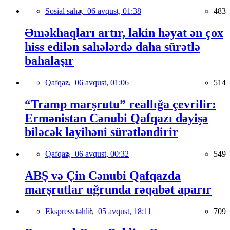
Sosial sahə,
06 avqust, 01:38
483
Əməkhaqları artır, lakin həyat ən çox
hiss edilən sahələrdə daha sürətlə
bahalaşır
Qafqaz,
06 avqust, 01:06
514
“Tramp marşrutu” reallığa çevrilir:
Ermənistan Cənubi Qafqazı dəyişə
biləcək layihəni sürətləndirir
Qafqaz,
06 avqust, 00:32
549
ABŞ və Çin Cənubi Qafqazda
marşrutlar uğrunda rəqabət aparır
Ekspress təhlil,
05 avqust, 18:11
709