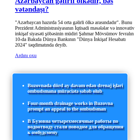
Azərbaycan gəlirli ölkədir, bəs
vətəndaşı?
"Azərbaycan hazırda 54 orta gəlirli ölkə arasındadır". Bunu
Prezident Administrasiyasının İqtisadi məsələlər və innovativ
inkişaf siyasəti şöbəsinin müdiri Şahmar Mövsümov fevralın
10-da Bakıda Dünya Bankının "Dünya İnkişaf Hesabatı
2024" təqdimatında deyib.
Ardını oxu
Buzovnada dörd ay davam edən drenaj işləri
ombudsmana müraciətə səbəb olub
Four-month drainage works in Buzovna
prompt an appeal to the ombudsman
В Бузовна четырехмесячные работы по
водоотводу стали поводом для обращения
к омбудсмену