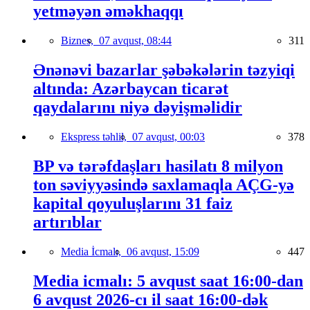
yetməyən əməkhaqqı
Biznes,
07 avqust, 08:44
311
Ənənəvi bazarlar şəbəkələrin təzyiqi
altında: Azərbaycan ticarət
qaydalarını niyə dəyişməlidir
Ekspress təhlil,
07 avqust, 00:03
378
BP və tərəfdaşları hasilatı 8 milyon
ton səviyyəsində saxlamaqla AÇG-yə
kapital qoyuluşlarını 31 faiz
artırıblar
Media İcmalı,
06 avqust, 15:09
447
Media icmalı: 5 avqust saat 16:00-dan
6 avqust 2026-cı il saat 16:00-dək