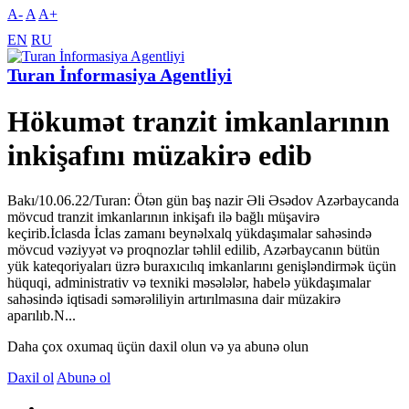
A-
A
A+
EN
RU
Turan İnformasiya Agentliyi
Hökumət tranzit imkanlarının
inkişafını müzakirə edib
Bakı/10.06.22/Turan: Ötən gün baş nazir Əli Əsədov Azərbaycanda
mövcud tranzit imkanlarının inkişafı ilə bağlı müşavirə
keçirib.İclasda İclas zamanı beynəlxalq yükdaşımalar sahəsində
mövcud vəziyyət və proqnozlar təhlil edilib, Azərbaycanın bütün
yük kateqoriyaları üzrə buraxıcılıq imkanlarını genişləndirmək üçün
hüquqi, administrativ və texniki məsələlər, habelə yükdaşımalar
sahəsində iqtisadi səmərəliliyin artırılmasına dair müzakirə
aparılıb.N...
Daha çox oxumaq üçün daxil olun və ya abunə olun
Daxil ol
Abunə ol