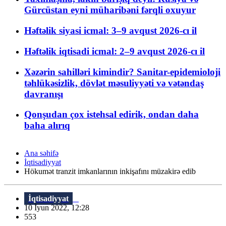
Gürcüstan eyni müharibəni fərqli oxuyur
Həftəlik siyasi icmal: 3–9 avqust 2026-cı il
Həftəlik iqtisadi icmal: 2–9 avqust 2026-cı il
Xəzərin sahilləri kimindir? Sanitar-epidemioloji
təhlükəsizlik, dövlət məsuliyyəti və vətəndaş
davranışı
Qonşudan çox istehsal edirik, ondan daha
baha alırıq
Ana səhifə
İqtisadiyyat
Hökumət tranzit imkanlarının inkişafını müzakirə edib
İqtisadiyyat
10 İyun 2022, 12:28
553