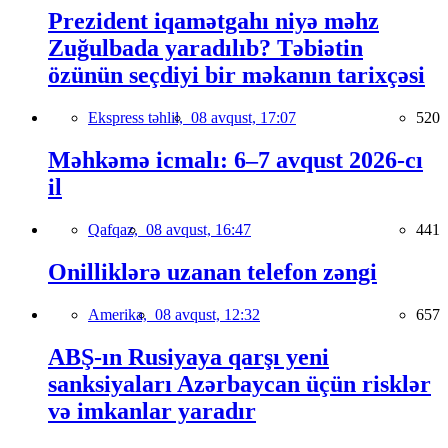
Prezident iqamətgahı niyə məhz
Zuğulbada yaradılıb? Təbiətin
özünün seçdiyi bir məkanın tarixçəsi
Ekspress təhlil,
08 avqust, 17:07
520
Məhkəmə icmalı: 6–7 avqust 2026-cı
il
Qafqaz,
08 avqust, 16:47
441
Onilliklərə uzanan telefon zəngi
Amerika,
08 avqust, 12:32
657
ABŞ-ın Rusiyaya qarşı yeni
sanksiyaları Azərbaycan üçün risklər
və imkanlar yaradır