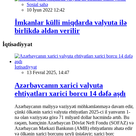
Sosial sahə
10 İyun 2022 12:42
İmkanlar külli miqdarda valyuta ilə
birlikdə əldən verilir
İqtisadiyyat
İqtisadiyyat
13 Fevral 2025, 14:47
Azərbaycanın xarici valyuta
ehtiyatları xarici borcu 14 dəfə aşdı
Azərbaycanın maliyyə vəziyyəti möhkəmlənməyə davam edir,
çünki ölkənin xarici valyuta ehtiyatları 2025-ci il yanvarın 1-
nə olan vəziyyətə görə 71 milyard dollar həcmində artıb. Bu
rəqəm, həmçinin Azərbaycan Dövlət Neft Fondu (SOFAZ) və
Azərbaycan Mərkəzi Bankının (AMB) ehtiyatlarını əhatə edir
və ölkənin xarici borcunu xeyli üstələyir; xarici borc