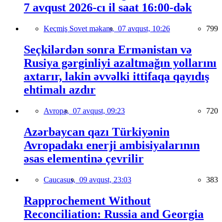
7 avqust 2026-cı il saat 16:00-dək
Keçmiş Sovet məkanı,
07 avqust, 10:26
799
Seçkilərdən sonra Ermənistan və
Rusiya gərginliyi azaltmağın yollarını
axtarır, lakin əvvəlki ittifaqa qayıdış
ehtimalı azdır
Avropa,
07 avqust, 09:23
720
Azərbaycan qazı Türkiyənin
Avropadakı enerji ambisiyalarının
əsas elementinə çevrilir
Caucasus,
09 avqust, 23:03
383
Rapprochement Without
Reconciliation: Russia and Georgia