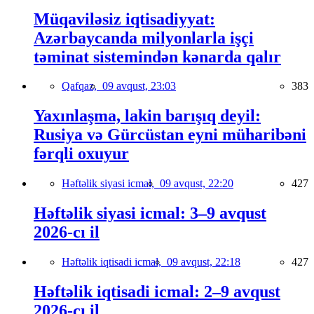
Müqaviləsiz iqtisadiyyat:
Azərbaycanda milyonlarla işçi
təminat sistemindən kənarda qalır
Qafqaz,
09 avqust, 23:03
383
Yaxınlaşma, lakin barışıq deyil:
Rusiya və Gürcüstan eyni müharibəni
fərqli oxuyur
Həftəlik siyasi icmal,
09 avqust, 22:20
427
Həftəlik siyasi icmal: 3–9 avqust
2026-cı il
Həftəlik iqtisadi icmal,
09 avqust, 22:18
427
Həftəlik iqtisadi icmal: 2–9 avqust
2026-cı il