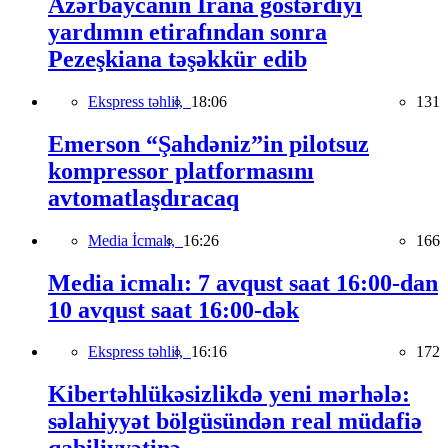
Azərbaycanın İrana göstərdiyi
yardımın etirafından sonra
Pezeşkiana təşəkkür edib
Ekspress təhlil,
18:06
131
Emerson “Şahdəniz”in pilotsuz
kompressor platformasını
avtomatlaşdıracaq
Media İcmalı,
16:26
166
Media icmalı: 7 avqust saat 16:00-dan
10 avqust saat 16:00-dək
Ekspress təhlil,
16:16
172
Kibertəhlükəsizlikdə yeni mərhələ:
səlahiyyət bölgüsündən real müdafiə