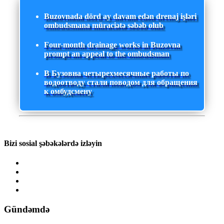
Buzovnada dörd ay davam edən drenaj işləri
ombudsmana müraciətə səbəb olub
Four-month drainage works in Buzovna
prompt an appeal to the ombudsman
В Бузовна четырехмесячные работы по
водоотводу стали поводом для обращения
к омбудсмену
Bizi sosial şəbəkələrdə izləyin
Gündəmdə