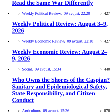
Read the Same War Differently
Weekly Political Review,
09 avqust, 22:20
427
Weekly Political Review: August 3–9,
2026
Weekly Economic Review,
09 avqust, 22:18
427
Weekly Economic Review: August 2–
9, 2026
Social,
09 avqust, 15:34
440
Who Owns the Shores of the Caspian?
Sanitary and Epidemiological Safety,
State Responsibility, and Citizen
Conduct
Agriculture,
09 avqust, 15:26
878