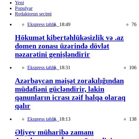
Yeni
Populyar
Redaktorun seçimi
Ekspress təhlil,
18:49
76
Hökumət kibertəhlükəsizlik və .az
domen zonası üzərində dövlət
nəzarətini genişləndirir
Ekspress təhlil,
18:31
106
Azərbaycan məişət zorakılığından
müdafiəni gücləndirir, lakin
qanunların icrası zəif halqa olaraq
qalır
Ekspress təhlil,
18:13
138
Əliyev müharibə zamanı