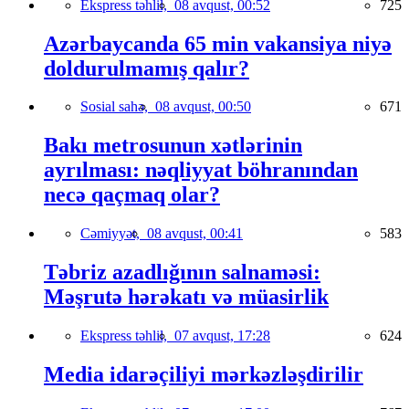
Ekspress təhlil,
08 avqust, 00:52
725
Azərbaycanda 65 min vakansiya niyə
doldurulmamış qalır?
Sosial sahə,
08 avqust, 00:50
671
Bakı metrosunun xətlərinin
ayrılması: nəqliyyat böhranından
necə qaçmaq olar?
Cəmiyyət,
08 avqust, 00:41
583
Təbriz azadlığının salnaməsi:
Məşrutə hərəkatı və müasirlik
Ekspress təhlil,
07 avqust, 17:28
624
Media idarəçiliyi mərkəzləşdirilir