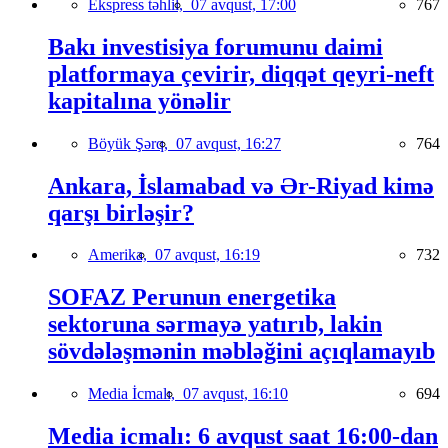
Ekspress təhlil,
07 avqust, 17:00
767
Bakı investisiya forumunu daimi
platformaya çevirir, diqqət qeyri-neft
kapitalına yönəlir
Böyük Şərq,
07 avqust, 16:27
764
Ankara, İslamabad və Ər-Riyad kimə
qarşı birləşir?
Amerika,
07 avqust, 16:19
732
SOFAZ Perunun energetika
sektoruna sərmayə yatırıb, lakin
sövdələşmənin məbləğini açıqlamayıb
Media İcmalı,
07 avqust, 16:10
694
Media icmalı: 6 avqust saat 16:00-dan