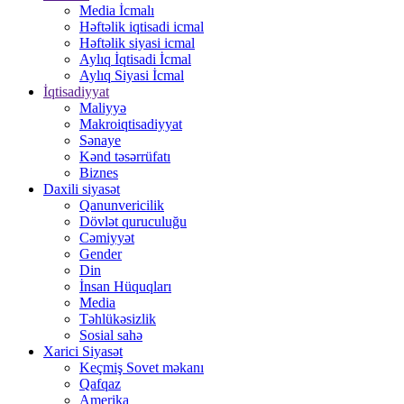
Media İcmalı
Həftəlik iqtisadi icmal
Həftəlik siyasi icmal
Aylıq İqtisadi İcmal
Aylıq Siyasi İcmal
İqtisadiyyat
Maliyyə
Makroiqtisadiyyat
Sənaye
Kənd təsərrüfatı
Biznes
Daxili siyasət
Qanunvericilik
Dövlət quruculuğu
Cəmiyyət
Gender
Din
İnsan Hüquqları
Media
Təhlükəsizlik
Sosial sahə
Xarici Siyasət
Keçmiş Sovet məkanı
Qafqaz
Amerika