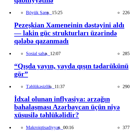
qabiliyyətinə
Böyük Şərq,
15:25
226
Pezeşkian Xameneinin dəstəyini aldı
— lakin güc strukturları üzərində
qələbə qazanmadı
Sosial sahə,
12:07
285
“Qışda yayın, yayda qışın tədarükünü
gör”
Təhlükəsizlik,
11:37
290
İdxal olunan inflyasiya: ərzağın
bahalaşması Azərbaycan üçün niyə
xüsusilə təhlükəlidir?
Makroiqtisadiyyat,
00:16
377