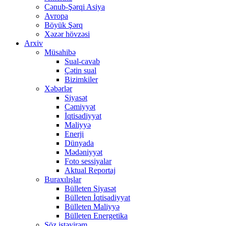
Cənub-Şərqi Asiya
Avropa
Böyük Şərq
Xəzər hövzəsi
Arxiv
Müsahibə
Sual-cavab
Çətin sual
Bizimkiler
Xəbərlər
Siyasət
Cəmiyyət
İqtisadiyyat
Maliyyə
Enerji
Dünyada
Mədəniyyət
Foto sessiyalar
Aktual Reportaj
Buraxılışlar
Bülleten Siyasət
Bülleten İqtisadiyyat
Bülleten Maliyyə
Bülleten Energetika
Söz istəyirəm