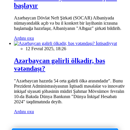
başlayır
Azərbaycan Dövlət Neft Şirkəti (SOCAR) Albaniyada
nümayəndəlik açıb və bu il konkret bir layihənin icrasına
başlamağa hazırlaşır, Albaniyanın "Albgaz" şirkəti bildirib.
Ardını oxu
İqtisadiyyat
12 Fevral 2025, 18:26
Azərbaycan gəlirli ölkədir, bəs
vətəndaşı?
"Azərbaycan hazırda 54 orta gəlirli ölkə arasındadır". Bunu
Prezident Administrasiyasının İqtisadi məsələlər və innovativ
inkişaf siyasəti şöbəsinin müdiri Şahmar Mövsümov fevralın
10-da Bakıda Dünya Bankının "Dünya İnkişaf Hesabatı
2024" təqdimatında deyib.
Ardını oxu