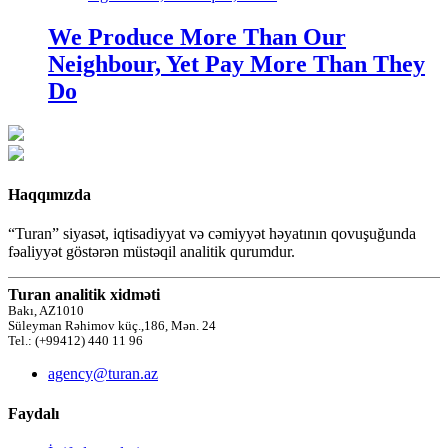
We Produce More Than Our
Neighbour, Yet Pay More Than They
Do
Haqqımızda
“Turan” siyasət, iqtisadiyyat və cəmiyyət həyatının qovuşuğunda
fəaliyyət göstərən müstəqil analitik qurumdur.
Turan analitik xidməti
Bakı, AZ1010
Süleyman Rəhimov küç.,186, Mən. 24
Tel.: (+99412) 440 11 96
agency@turan.az
Faydalı