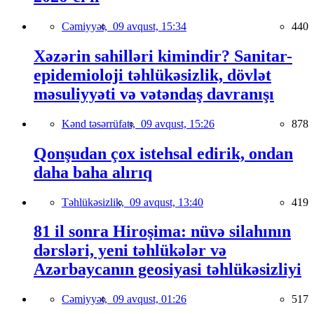
Cəmiyyət,
09 avqust, 15:34
440
Xəzərin sahilləri kimindir? Sanitar-
epidemioloji təhlükəsizlik, dövlət
məsuliyyəti və vətəndaş davranışı
Kənd təsərrüfatı,
09 avqust, 15:26
878
Qonşudan çox istehsal edirik, ondan
daha baha alırıq
Təhlükəsizlik,
09 avqust, 13:40
419
81 il sonra Hiroşima: nüvə silahının
dərsləri, yeni təhlükələr və
Azərbaycanın geosiyasi təhlükəsizliyi
Cəmiyyət,
09 avqust, 01:26
517