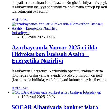
ehtiyatların təxminən 14 dəfə azdır. Bu güclü ehtiyat mövqeyi,
Azərbaycanın maliyyə sabitliyini və hökumətin strateji iqtisadi
idarəetməsini əks etdirir.
Ardını oxu
İqtisadiyyat
13 Fevral 2025, 14:07
Azərbaycanda Yanvar 2025-ci ildə
Hidrokarbon İstehsalı Azalıb –
Energetika Nazirliyi
Azərbaycan Energetika Nazirliyinin operativ məlumatlarına
görə, 2025-ci ilin yanvar ayında ölkədə 2,3 milyon ton neft
(kondensatla birlikdə) və 3,9 milyard kubmetr qaz hasil edilib.
Ardını oxu
İqtisadiyyat
12 Fevral 2025, 20:04
SOCAR Albaniyada konkret işlərə