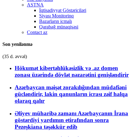
ASTNA
İqtisadiyyat Göstəriciləri
Siyası Monitorinq
Bazarların icmalı
Qarabağ münaqişəsi
Contact az
Son yenilənmə
(35 d. əvvəl)
Hökumət kibertəhlükəsizlik və .az domen
zonası üzərində dövlət nəzarətini genişləndirir
Azərbaycan məişət zorakılığından müdafiəni
gücləndirir, lakin qanunların icrası zəif halqa
olaraq qalır
Əliyev müharibə zamanı Azərbaycanın İrana
göstərdiyi yardımın etirafından sonra
Pezeşkiana təşəkkür edib