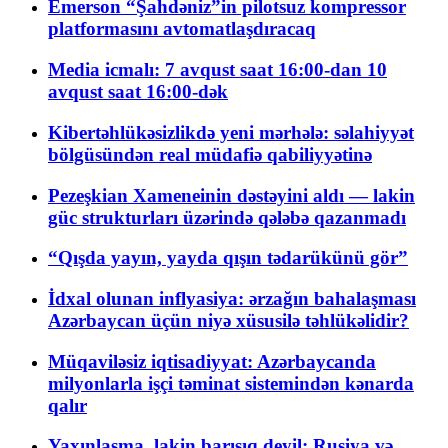
Emerson “Şahdəniz”in pilotsuz kompressor
platformasını avtomatlaşdıracaq
Media icmalı: 7 avqust saat 16:00-dan 10
avqust saat 16:00-dək
Kibertəhlükəsizlikdə yeni mərhələ: səlahiyyət
bölgüsündən real müdafiə qabiliyyətinə
Pezeşkian Xameneinin dəstəyini aldı — lakin
güc strukturları üzərində qələbə qazanmadı
“Qışda yayın, yayda qışın tədarükünü gör”
İdxal olunan inflyasiya: ərzağın bahalaşması
Azərbaycan üçün niyə xüsusilə təhlükəlidir?
Müqaviləsiz iqtisadiyyat: Azərbaycanda
milyonlarla işçi təminat sistemindən kənarda
qalır
Yaxınlaşma, lakin barışıq deyil: Rusiya və