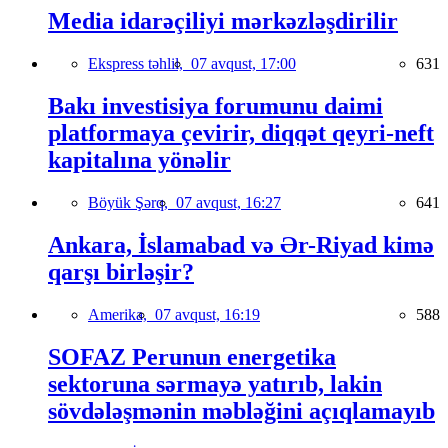
Media idarəçiliyi mərkəzləşdirilir
Ekspress təhlil,
07 avqust, 17:00
631
Bakı investisiya forumunu daimi
platformaya çevirir, diqqət qeyri-neft
kapitalına yönəlir
Böyük Şərq,
07 avqust, 16:27
641
Ankara, İslamabad və Ər-Riyad kimə
qarşı birləşir?
Amerika,
07 avqust, 16:19
588
SOFAZ Perunun energetika
sektoruna sərmayə yatırıb, lakin
sövdələşmənin məbləğini açıqlamayıb