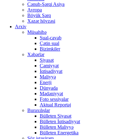
Cənub-Şərqi Asiya
Avropa
Böyük Şərq
Xəzər hövzəsi
Arxiv
Müsahibə
Sual-cavab
Çətin sual
Bizimkiler
Xəbərlər
Siyasət
Cəmiyyət
İqtisadiyyat
Maliyyə
Enerji
Dünyada
Mədəniyyət
Foto sessiyalar
Aktual Reportaj
Buraxılışlar
Bülleten Siyasət
Bülleten İqtisadiyyat
Bülleten Maliyyə
Bülleten Energetika
Söz istəyirəm