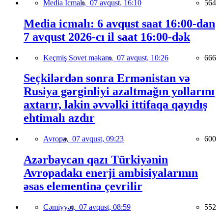
Media İcmalı,
07 avqust, 16:10
564
Media icmalı: 6 avqust saat 16:00-dan
7 avqust 2026-cı il saat 16:00-dək
Keçmiş Sovet məkanı,
07 avqust, 10:26
666
Seçkilərdən sonra Ermənistan və
Rusiya gərginliyi azaltmağın yollarını
axtarır, lakin əvvəlki ittifaqa qayıdış
ehtimalı azdır
Avropa,
07 avqust, 09:23
600
Azərbaycan qazı Türkiyənin
Avropadakı enerji ambisiyalarının
əsas elementinə çevrilir
Cəmiyyət,
07 avqust, 08:59
552