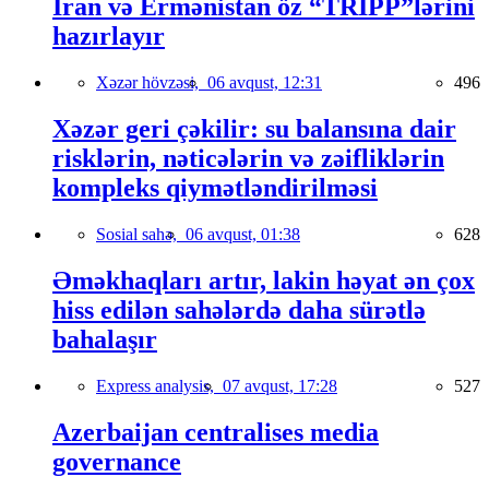
İran və Ermənistan öz “TRIPP”lərini
hazırlayır
Xəzər hövzəsi,
06 avqust, 12:31
496
Xəzər geri çəkilir: su balansına dair
risklərin, nəticələrin və zəifliklərin
kompleks qiymətləndirilməsi
Sosial sahə,
06 avqust, 01:38
628
Əməkhaqları artır, lakin həyat ən çox
hiss edilən sahələrdə daha sürətlə
bahalaşır
Express analysis,
07 avqust, 17:28
527
Azerbaijan centralises media
governance