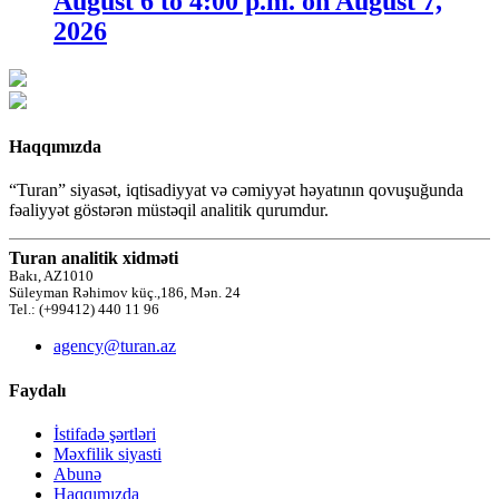
August 6 to 4:00 p.m. on August 7,
2026
Haqqımızda
“Turan” siyasət, iqtisadiyyat və cəmiyyət həyatının qovuşuğunda
fəaliyyət göstərən müstəqil analitik qurumdur.
Turan analitik xidməti
Bakı, AZ1010
Süleyman Rəhimov küç.,186, Mən. 24
Tel.: (+99412) 440 11 96
agency@turan.az
Faydalı
İstifadə şərtləri
Məxfilik siyasti
Abunə
Haqqımızda