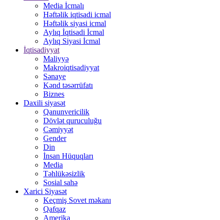
Media İcmalı
Həftəlik iqtisadi icmal
Həftəlik siyasi icmal
Aylıq İqtisadi İcmal
Aylıq Siyasi İcmal
İqtisadiyyat
Maliyyə
Makroiqtisadiyyat
Sənaye
Kənd təsərrüfatı
Biznes
Daxili siyasət
Qanunvericilik
Dövlət quruculuğu
Cəmiyyət
Gender
Din
İnsan Hüquqları
Media
Təhlükəsizlik
Sosial sahə
Xarici Siyasət
Keçmiş Sovet məkanı
Qafqaz
Amerika