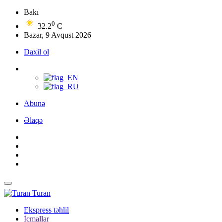
Bakı
0
32.2
C
Bazar, 9 Avqust 2026
Daxil ol
Abunə
Əlaqə
Turan
Ekspress təhlil
İcmallar