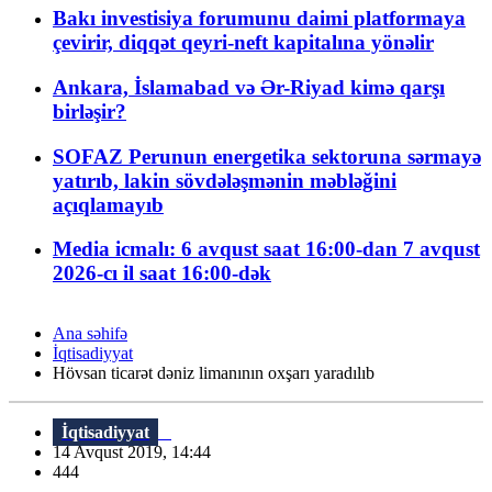
Bakı investisiya forumunu daimi platformaya
çevirir, diqqət qeyri-neft kapitalına yönəlir
Ankara, İslamabad və Ər-Riyad kimə qarşı
birləşir?
SOFAZ Perunun energetika sektoruna sərmayə
yatırıb, lakin sövdələşmənin məbləğini
açıqlamayıb
Media icmalı: 6 avqust saat 16:00-dan 7 avqust
2026-cı il saat 16:00-dək
Ana səhifə
İqtisadiyyat
Hövsan ticarət dəniz limanının oxşarı yaradılıb
İqtisadiyyat
14 Avqust 2019, 14:44
444