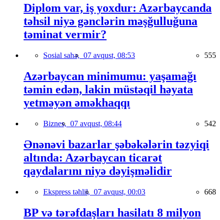
Diplom var, iş yoxdur: Azərbaycanda
təhsil niyə gənclərin məşğulluğuna
təminat vermir?
Sosial sahə,
07 avqust, 08:53
555
Azərbaycan minimumu: yaşamağı
təmin edən, lakin müstəqil həyata
yetməyən əməkhaqqı
Biznes,
07 avqust, 08:44
542
Ənənəvi bazarlar şəbəkələrin təzyiqi
altında: Azərbaycan ticarət
qaydalarını niyə dəyişməlidir
Ekspress təhlil,
07 avqust, 00:03
668
BP və tərəfdaşları hasilatı 8 milyon