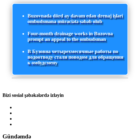
Buzovnada dörd ay davam edən drenaj işləri
ombudsmana müraciətə səbəb olub
Four-month drainage works in Buzovna
prompt an appeal to the ombudsman
В Бузовна четырехмесячные работы по
водоотводу стали поводом для обращения
к омбудсмену
Bizi sosial şəbəkələrdə izləyin
Gündəmdə