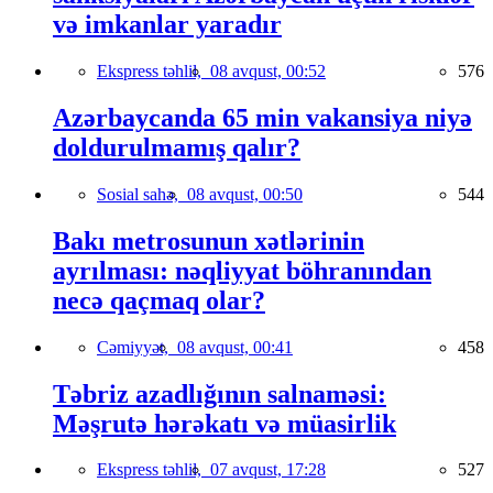
və imkanlar yaradır
Ekspress təhlil,
08 avqust, 00:52
576
Azərbaycanda 65 min vakansiya niyə
doldurulmamış qalır?
Sosial sahə,
08 avqust, 00:50
544
Bakı metrosunun xətlərinin
ayrılması: nəqliyyat böhranından
necə qaçmaq olar?
Cəmiyyət,
08 avqust, 00:41
458
Təbriz azadlığının salnaməsi:
Məşrutə hərəkatı və müasirlik
Ekspress təhlil,
07 avqust, 17:28
527