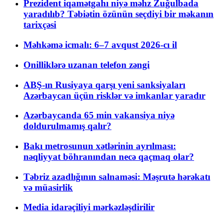
Prezident iqamətgahı niyə məhz Zuğulbada
yaradılıb? Təbiətin özünün seçdiyi bir məkanın
tarixçəsi
Məhkəmə icmalı: 6–7 avqust 2026-cı il
Onilliklərə uzanan telefon zəngi
ABŞ-ın Rusiyaya qarşı yeni sanksiyaları
Azərbaycan üçün risklər və imkanlar yaradır
Azərbaycanda 65 min vakansiya niyə
doldurulmamış qalır?
Bakı metrosunun xətlərinin ayrılması:
nəqliyyat böhranından necə qaçmaq olar?
Təbriz azadlığının salnaməsi: Məşrutə hərəkatı
və müasirlik
Media idarəçiliyi mərkəzləşdirilir