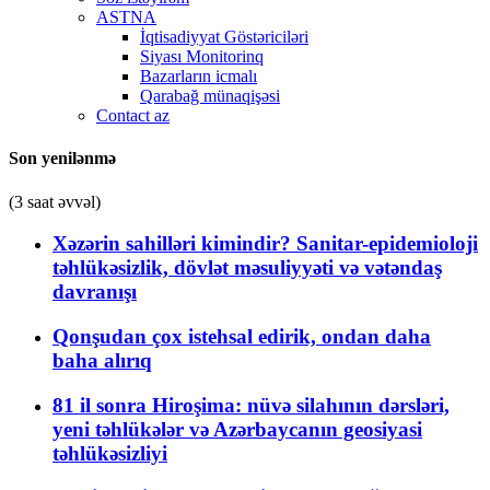
ASTNA
İqtisadiyyat Göstəriciləri
Siyası Monitorinq
Bazarların icmalı
Qarabağ münaqişəsi
Contact az
Son yenilənmə
(3 saat əvvəl)
Xəzərin sahilləri kimindir? Sanitar-epidemioloji
təhlükəsizlik, dövlət məsuliyyəti və vətəndaş
davranışı
Qonşudan çox istehsal edirik, ondan daha
baha alırıq
81 il sonra Hiroşima: nüvə silahının dərsləri,
yeni təhlükələr və Azərbaycanın geosiyasi
təhlükəsizliyi