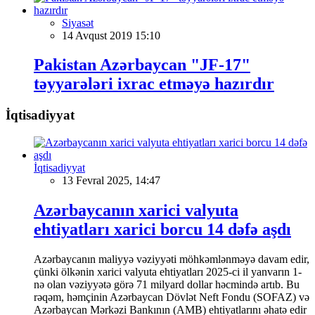
Siyasət
14 Avqust 2019 15:10
Pakistan Azərbaycan "JF-17"
təyyarələri ixrac etməyə hazırdır
İqtisadiyyat
İqtisadiyyat
13 Fevral 2025, 14:47
Azərbaycanın xarici valyuta
ehtiyatları xarici borcu 14 dəfə aşdı
Azərbaycanın maliyyə vəziyyəti möhkəmlənməyə davam edir,
çünki ölkənin xarici valyuta ehtiyatları 2025-ci il yanvarın 1-
nə olan vəziyyətə görə 71 milyard dollar həcmində artıb. Bu
rəqəm, həmçinin Azərbaycan Dövlət Neft Fondu (SOFAZ) və
Azərbaycan Mərkəzi Bankının (AMB) ehtiyatlarını əhatə edir