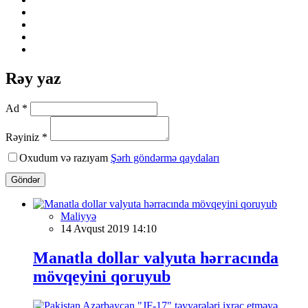
Rəy yaz
Ad *
Rəyiniz *
Oxudum və razıyam
Şərh göndərmə qaydaları
Göndər
Maliyyə
14 Avqust 2019 14:10
Manatla dollar valyuta hərracında
mövqeyini qoruyub