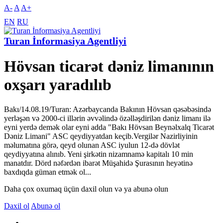
A-
A
A+
EN
RU
Turan İnformasiya Agentliyi
Hövsan ticarət dəniz limanının
oxşarı yaradılıb
Bakı/14.08.19/Turan: Azərbaycanda Bakının Hövsan qəsəbəsində
yerləşən və 2000-ci illərin əvvəlində özəlləşdirilən dəniz limanı ilə
eyni yerdə demək olar eyni adda "Bakı Hövsan Beynəlxalq Ticarət
Dəniz Limani" ASC qeydiyyatdan keçib.Vergilər Nazirliyinin
məlumatına görə, qeyd olunan ASC iyulun 12-də dövlət
qeydiyyatına alınıb. Yeni şirkətin nizamnamə kapitalı 10 min
manatdır. Dörd nəfərdən ibarət Müşahidə Şurasının heyətinə
baxdıqda güman etmək ol...
Daha çox oxumaq üçün daxil olun və ya abunə olun
Daxil ol
Abunə ol