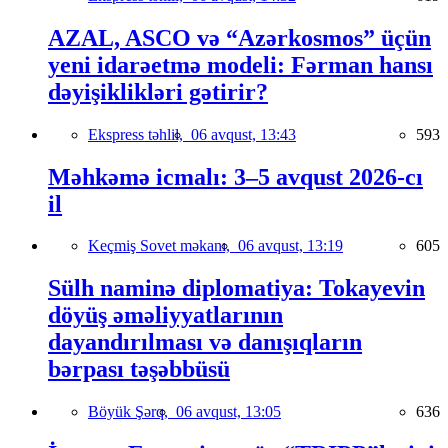
AZAL, ASCO və “Azərkosmos” üçün
yeni idarəetmə modeli: Fərman hansı
dəyişiklikləri gətirir?
Ekspress təhlil,
06 avqust, 13:43
593
Məhkəmə icmalı: 3–5 avqust 2026-cı
il
Keçmiş Sovet məkanı,
06 avqust, 13:19
605
Sülh naminə diplomatiya: Tokayevin
döyüş əməliyyatlarının
dayandırılması və danışıqların
bərpası təşəbbüsü
Böyük Şərq,
06 avqust, 13:05
636