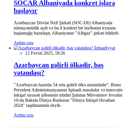
SOCAR Albaniyada konkret işlərə
başlayır
Azərbaycan Dövlət Neft Şirkəti (SOCAR) Albaniyada
nümayəndəlik açıb və bu il konkret bir layihənin icrasına
başlamağa hazırlaşır, Albaniyanın "Albgaz" şirkəti bildirib.
Ardını oxu
İqtisadiyyat
12 Fevral 2025, 18:26
Azərbaycan gəlirli ölkədir, bəs
vətəndaşı?
"Azərbaycan hazırda 54 orta gəlirli ölkə arasındadır". Bunu
Prezident Administrasiyasının İqtisadi məsələlər və innovativ
inkişaf siyasəti şöbəsinin müdiri Şahmar Mövsümov fevralın
10-da Bakıda Dünya Bankının "Dünya İnkişaf Hesabatı
2024" təqdimatında deyib.
Ardını oxu