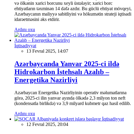
və ölkənin xarici borcunu xeyli üstələyir; xarici borc
ehtiyatların təxminən 14 dəfə azdır. Bu güclü ehtiyat mövqeyi,
Azərbaycanın maliyyə sabitliyini və hökumətin strateji iqtisadi
idarəetməsini əks etdirir.
Ardını oxu
İqtisadiyyat
13 Fevral 2025, 14:07
Azərbaycanda Yanvar 2025-ci ildə
Hidrokarbon İstehsalı Azalıb –
Energetika Nazirliyi
Azərbaycan Energetika Nazirliyinin operativ məlumatlarına
görə, 2025-ci ilin yanvar ayında ölkədə 2,3 milyon ton neft
(kondensatla birlikdə) və 3,9 milyard kubmetr qaz hasil edilib.
Ardını oxu
İqtisadiyyat
12 Fevral 2025, 20:04