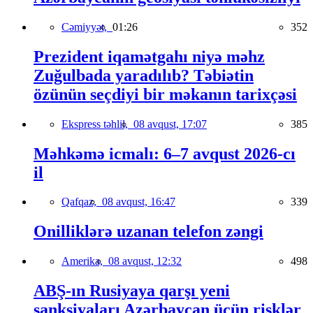
Cəmiyyət,
01:26
352
Prezident iqamətgahı niyə məhz
Zuğulbada yaradılıb? Təbiətin
özünün seçdiyi bir məkanın tarixçəsi
Ekspress təhlil,
08 avqust, 17:07
385
Məhkəmə icmalı: 6–7 avqust 2026-cı
il
Qafqaz,
08 avqust, 16:47
339
Onilliklərə uzanan telefon zəngi
Amerika,
08 avqust, 12:32
498
ABŞ-ın Rusiyaya qarşı yeni
sanksiyaları Azərbaycan üçün risklər