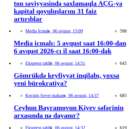
ton səviyyəsində saxlamaqla AÇG-yə
kapital qoyuluşlarını 31 faiz
artırıblar
Media İcmalı,
06 avqust, 15:09
598
Media icmalı: 5 avqust saat 16:00-dan
6 avqust 2026-cı il saat 16:00-dək
Ekspress təhlil,
06 avqust, 14:51
645
Gömrükdə keyfiyyət inqilabı, yoxsa
yeni bürokratiya?
Keçmiş Sovet məkanı,
06 avqust, 14:37
685
Ceyhun Bayramovun Kiyev səfərinin
arxasında nə dayanır?
Ekspress təhlil,
06 avqust, 14:32
619