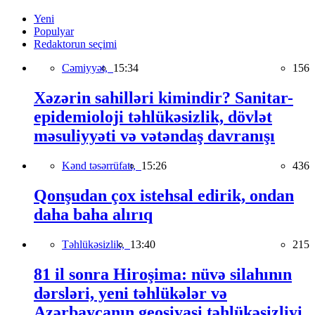
Yeni
Populyar
Redaktorun seçimi
Cəmiyyət,
15:34
156
Xəzərin sahilləri kimindir? Sanitar-
epidemioloji təhlükəsizlik, dövlət
məsuliyyəti və vətəndaş davranışı
Kənd təsərrüfatı,
15:26
436
Qonşudan çox istehsal edirik, ondan
daha baha alırıq
Təhlükəsizlik,
13:40
215
81 il sonra Hiroşima: nüvə silahının
dərsləri, yeni təhlükələr və
Azərbaycanın geosiyasi təhlükəsizliyi