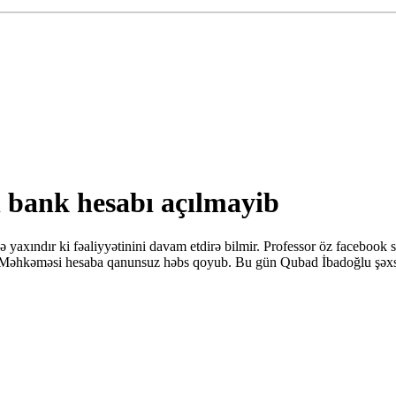
n bank hesabı açılmayib
ə yaxındır ki fəaliyyətinini davam etdirə bilmir. Professor öz facebook 
Məhkəməsi hesaba qanunsuz həbs qoyub. Bu gün Qubad İbadoğlu şəxsi he