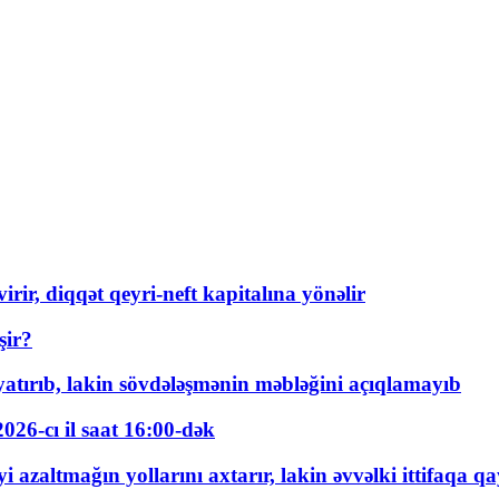
rir, diqqət qeyri-neft kapitalına yönəlir
şir?
tırıb, lakin sövdələşmənin məbləğini açıqlamayıb
026-cı il saat 16:00-dək
 azaltmağın yollarını axtarır, lakin əvvəlki ittifaqa qa