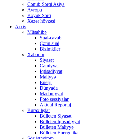
Cənub-Şərqi Asiya
Avropa
Böyük Şərq
Xəzər hövzəsi
Arxiv
Müsahibə
Sual-cavab
Çətin sual
Bizimkiler
Xəbərlər
Siyasət
Cəmiyyət
İqtisadiyyat
Maliyyə
Enerji
Dünyada
Mədəniyyət
Foto sessiyalar
Aktual Reportaj
Buraxılışlar
Bülleten Siyasət
Bülleten İqtisadiyyat
Bülleten Maliyyə
Bülleten Energetika
Söz istəyirəm