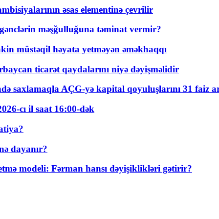
bisiyalarının əsas elementinə çevrilir
 gənclərin məşğulluğuna təminat vermir?
kin müstəqil həyata yetməyən əməkhaqqı
rbaycan ticarət qaydalarını niyə dəyişməlidir
ində saxlamaqla AÇG-yə kapital qoyuluşlarını 31 faiz ar
026-cı il saat 16:00-dək
atiya?
nə dayanır?
ə modeli: Fərman hansı dəyişiklikləri gətirir?