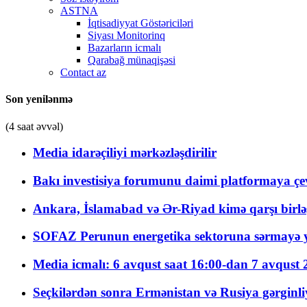
ASTNA
İqtisadiyyat Göstəriciləri
Siyası Monitorinq
Bazarların icmalı
Qarabağ münaqişəsi
Contact az
Son yenilənmə
(4 saat əvvəl)
Media idarəçiliyi mərkəzləşdirilir
Bakı investisiya forumunu daimi platformaya çevi
Ankara, İslamabad və Ər-Riyad kimə qarşı birlə
SOFAZ Perunun energetika sektoruna sərmayə ya
Media icmalı: 6 avqust saat 16:00-dan 7 avqust 2
Seçkilərdən sonra Ermənistan və Rusiya gərginliyi