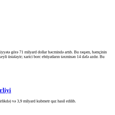
ziyyətə görə 71 milyard dollar həcmində artıb. Bu rəqəm, həmçinin
 üstələyir; xarici borc ehtiyatların təxminən 14 dəfə azdır. Bu
rliyi
likdə) və 3,9 milyard kubmetr qaz hasil edilib.