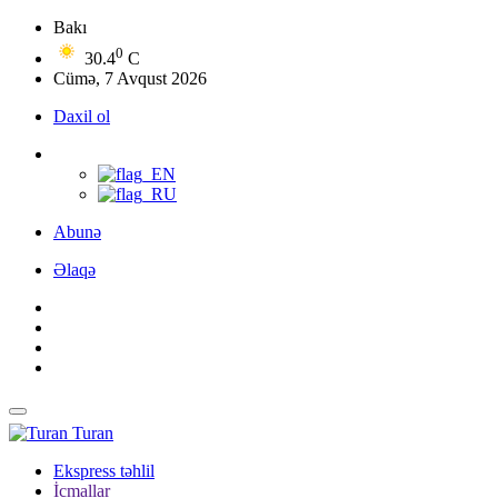
Bakı
0
30.4
C
Cümə, 7 Avqust 2026
Daxil ol
Abunə
Əlaqə
Turan
Ekspress təhlil
İcmallar