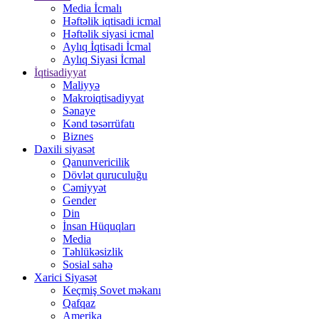
Media İcmalı
Həftəlik iqtisadi icmal
Həftəlik siyasi icmal
Aylıq İqtisadi İcmal
Aylıq Siyasi İcmal
İqtisadiyyat
Maliyyə
Makroiqtisadiyyat
Sənaye
Kənd təsərrüfatı
Biznes
Daxili siyasət
Qanunvericilik
Dövlət quruculuğu
Cəmiyyət
Gender
Din
İnsan Hüquqları
Media
Təhlükəsizlik
Sosial sahə
Xarici Siyasət
Keçmiş Sovet məkanı
Qafqaz
Amerika