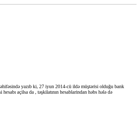
səhifəsində yazıb ki, 27 iyun 2014-cü ildə müştərisi olduğu bank
sabı açilsa da , təşkilatının hesablarindan həbs hələ də