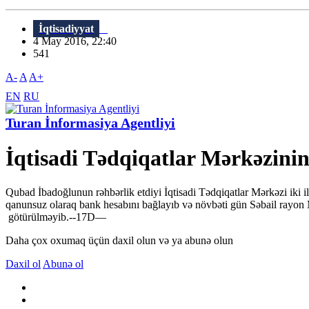
İqtisadiyyat
4 May 2016, 22:40
541
A-
A
A+
EN
RU
Turan İnformasiya Agentliyi
İqtisadi Tədqiqatlar Mərkəzini
Qubad İbadoğlunun rəhbərlik etdiyi İqtisadi Tədqiqatlar Mərkəzi iki il
qanunsuz olaraq bank hesabını bağlayıb və növbəti gün Səbail rayon 
götürülməyib.--17D—
Daha çox oxumaq üçün daxil olun və ya abunə olun
Daxil ol
Abunə ol