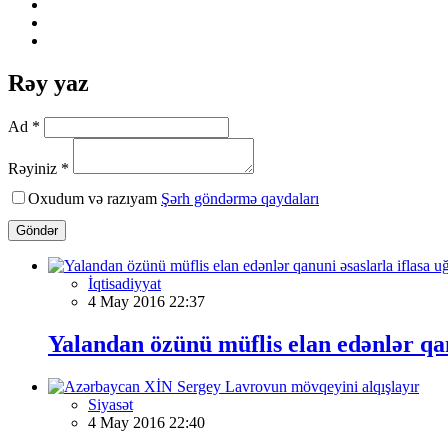
Rəy yaz
Ad *
Rəyiniz *
Oxudum və razıyam
Şərh göndərmə qaydaları
Göndər
İqtisadiyyat
4 May 2016 22:37
Yalandan özünü müflis elan edənlər qan
Siyasət
4 May 2016 22:40