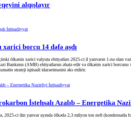
eyini alqışlayır
İqtisadiyyat
 xarici borcu 14 dəfə aşdı
i ölkənin xarici valyuta ehtiyatları 2025-ci il yanvarın 1-nə olan və
nkının (AMB) ehtiyatlarını əhatə edir və ölkənin xarici borcunu xeyli
tin strateji iqtisadi idarəetməsini əks etdirir.
İqtisadiyyat
okarbon İstehsalı Azalıb – Energetika Nazi
 2025-ci ilin yanvar ayında ölkədə 2,3 milyon ton neft (kondensatla bir