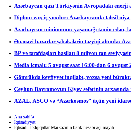
Azərbaycan qazı Türkiyənin Avropadakı enerji am
Diplom var, iş yoxdur: Azərbaycanda təhsil niyə
Azərbaycan minimumu: yaşamağı təmin edən, la
Ənənəvi bazarlar şəbəkələrin təzyiqi altında: Azə
BP və tərəfdaşları hasilatı 8 milyon ton səviyyəs
Media icmalı: 5 avqust saat 16:00-dan 6 avqust 2
Gömrükdə keyfiyyət inqilabı, yoxsa yeni bürokr
Ceyhun Bayramovun Kiyev səfərinin arxasında 
AZAL, ASCO və “Azərkosmos” üçün yeni idarəetm
Ana səhifə
İqtisadiyyat
İqtisadi Tədqiqatlar Mərkəzinin bank hesabı açılmayib