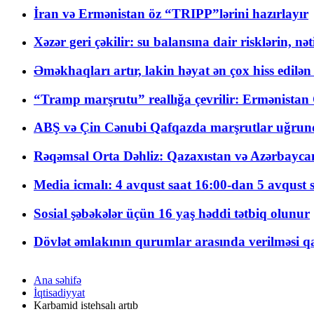
İran və Ermənistan öz “TRIPP”lərini hazırlayır
Xəzər geri çəkilir: su balansına dair risklərin, nə
Əməkhaqları artır, lakin həyat ən çox hiss edilən
“Tramp marşrutu” reallığa çevrilir: Ermənistan C
ABŞ və Çin Cənubi Qafqazda marşrutlar uğrund
Rəqəmsal Orta Dəhliz: Qazaxıstan və Azərbaycan Xə
Media icmalı: 4 avqust saat 16:00-dan 5 avqust 
Sosial şəbəkələr üçün 16 yaş həddi tətbiq olunur
Dövlət əmlakının qurumlar arasında verilməsi qay
Ana səhifə
İqtisadiyyat
Karbamid istehsalı artıb