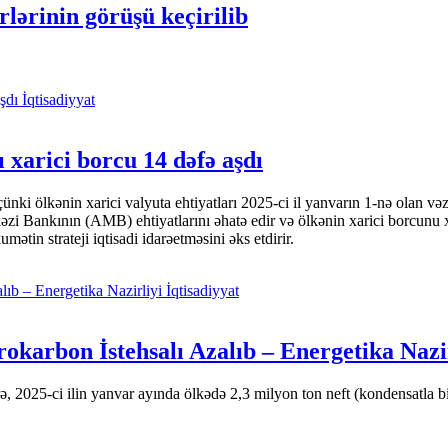
lərinin görüşü keçirilib
İqtisadiyyat
 xarici borcu 14 dəfə aşdı
i ölkənin xarici valyuta ehtiyatları 2025-ci il yanvarın 1-nə olan və
nkının (AMB) ehtiyatlarını əhatə edir və ölkənin xarici borcunu xeyli
tin strateji iqtisadi idarəetməsini əks etdirir.
İqtisadiyyat
okarbon İstehsalı Azalıb – Energetika Nazi
 2025-ci ilin yanvar ayında ölkədə 2,3 milyon ton neft (kondensatla bir