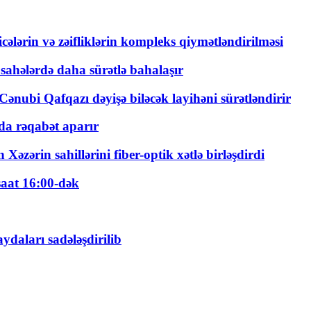
ticələrin və zəifliklərin kompleks qiymətləndirilməsi
 sahələrdə daha sürətlə bahalaşır
ənubi Qafqazı dəyişə biləcək layihəni sürətləndirir
a rəqabət aparır
zərin sahillərini fiber-optik xətlə birləşdirdi
saat 16:00-dək
daları sadələşdirilib