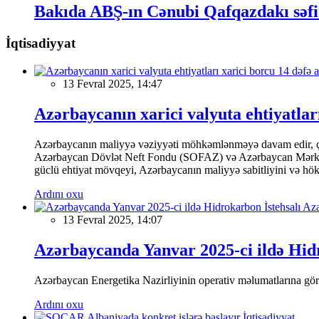
Bakıda ABŞ-ın Cənubi Qafqazdakı səfir
İqtisadiyyat
13 Fevral 2025, 14:47
Azərbaycanın xarici valyuta ehtiyatları
Azərbaycanın maliyyə vəziyyəti möhkəmlənməyə davam edir, çünk
Azərbaycan Dövlət Neft Fondu (SOFAZ) və Azərbaycan Mərkəzi Ba
güclü ehtiyat mövqeyi, Azərbaycanın maliyyə sabitliyini və hökumə
Ardını oxu
13 Fevral 2025, 14:07
Azərbaycanda Yanvar 2025-ci ildə Hidr
Azərbaycan Energetika Nazirliyinin operativ məlumatlarına görə,
Ardını oxu
İqtisadiyyat