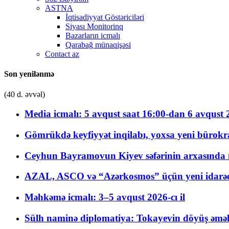
ASTNA
İqtisadiyyat Göstəriciləri
Siyası Monitorinq
Bazarların icmalı
Qarabağ münaqişəsi
Contact az
Son yenilənmə
(40 d. əvvəl)
Media icmalı: 5 avqust saat 16:00-dan 6 avqust 2
Gömrükdə keyfiyyət inqilabı, yoxsa yeni bürokr
Ceyhun Bayramovun Kiyev səfərinin arxasında 
AZAL, ASCO və “Azərkosmos” üçün yeni idarəetm
Məhkəmə icmalı: 3–5 avqust 2026-cı il
Sülh naminə diplomatiya: Tokayevin döyüş əməli