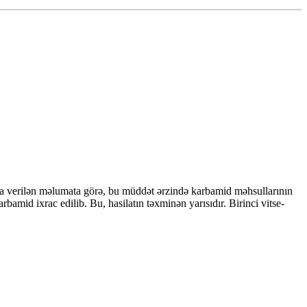
n-a verilən məlumata görə, bu müddət ərzində karbamid məhsullarının
id ixrac edilib. Bu, hasilatın təxminən yarısıdır. Birinci vitse-