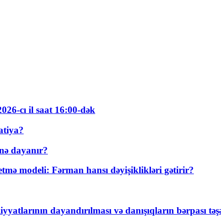
026-cı il saat 16:00-dək
atiya?
nə dayanır?
ə modeli: Fərman hansı dəyişiklikləri gətirir?
yyatlarının dayandırılması və danışıqların bərpası tə