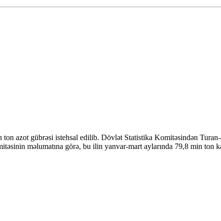
ton azot gübrəsi istehsal edilib. Dövlət Statistika Komitəsindən Tura
nin məlumatına görə, bu ilin yanvar-mart aylarında 79,8 min ton karbam