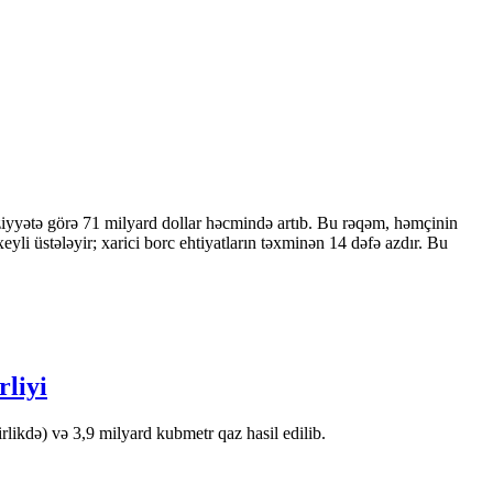
ziyyətə görə 71 milyard dollar həcmində artıb. Bu rəqəm, həmçinin
 üstələyir; xarici borc ehtiyatların təxminən 14 dəfə azdır. Bu
rliyi
likdə) və 3,9 milyard kubmetr qaz hasil edilib.