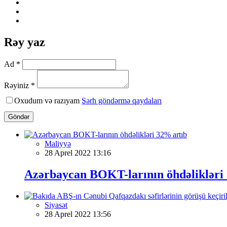
Rəy yaz
Ad *
Rəyiniz *
Oxudum və razıyam
Şərh göndərmə qaydaları
Göndər
Maliyyə
28 Aprel 2022 13:16
Azərbaycan BOKT-larının öhdəlikləri
Siyasət
28 Aprel 2022 13:56