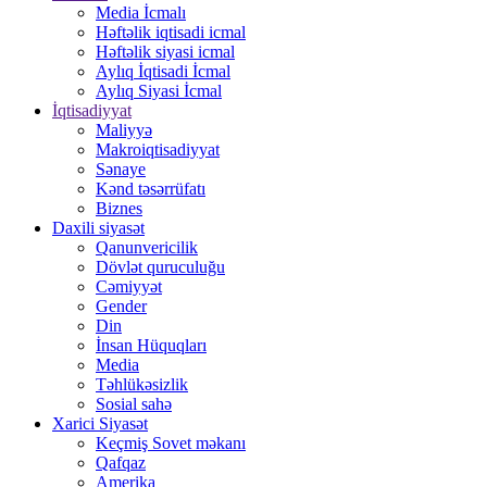
Media İcmalı
Həftəlik iqtisadi icmal
Həftəlik siyasi icmal
Aylıq İqtisadi İcmal
Aylıq Siyasi İcmal
İqtisadiyyat
Maliyyə
Makroiqtisadiyyat
Sənaye
Kənd təsərrüfatı
Biznes
Daxili siyasət
Qanunvericilik
Dövlət quruculuğu
Cəmiyyət
Gender
Din
İnsan Hüquqları
Media
Təhlükəsizlik
Sosial sahə
Xarici Siyasət
Keçmiş Sovet məkanı
Qafqaz
Amerika