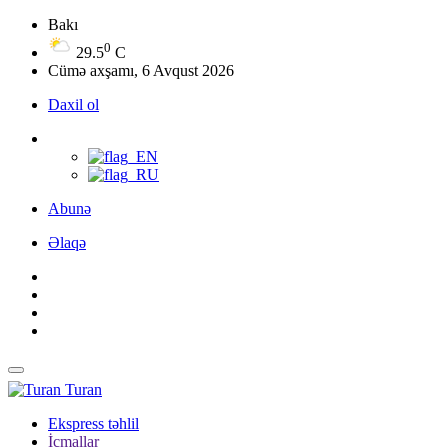
Bakı
0
29.5
C
Cümə axşamı, 6 Avqust 2026
Daxil ol
Abunə
Əlaqə
Turan
Ekspress təhlil
İcmallar