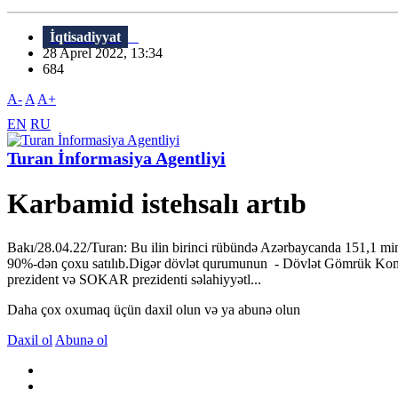
İqtisadiyyat
28 Aprel 2022, 13:34
684
A-
A
A+
EN
RU
Turan İnformasiya Agentliyi
Karbamid istehsalı artıb
Bakı/28.04.22/Turan: Bu ilin birinci rübündə Azərbaycanda 151,1 min 
90%-dən çoxu satılıb.Digər dövlət qurumunun - Dövlət Gömrük Komitəsi
prezident və SOKAR prezidenti səlahiyyətl...
Daha çox oxumaq üçün daxil olun və ya abunə olun
Daxil ol
Abunə ol