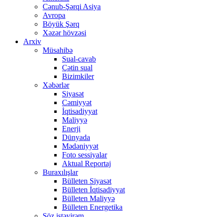
Cənub-Şərqi Asiya
Avropa
Böyük Şərq
Xəzər hövzəsi
Arxiv
Müsahibə
Sual-cavab
Çətin sual
Bizimkiler
Xəbərlər
Siyasət
Cəmiyyət
İqtisadiyyat
Maliyyə
Enerji
Dünyada
Mədəniyyət
Foto sessiyalar
Aktual Reportaj
Buraxılışlar
Bülleten Siyasət
Bülleten İqtisadiyyat
Bülleten Maliyyə
Bülleten Energetika
Söz istəyirəm