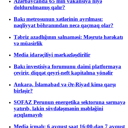
Azərbaycanda 65 min vakansiya niyə
doldurulmamış qalır?
Bakı metrosunun xətlərinin ayrılması:
nəqliyyat böhranından necə qaçmaq olar?
Təbriz azadlığının salnaməsi: Məşrutə hərəkatı
və müasirlik
Media idarəçiliyi mərkəzləşdirilir
Bakı investisiya forumunu daimi platformaya
çevirir, diqqət qeyri-neft kapitalına yönəlir
Ankara, İslamabad və Ər-Riyad kimə qarşı
birləşir?
SOFAZ Perunun energetika sektoruna sərmayə
yatırıb, lakin sövdələşmənin məbləğini
açıqlamayıb
Media icmalı: 6 avqust saat 16:00-dan 7 avqust