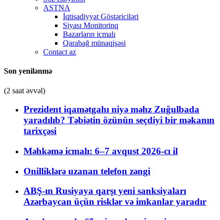
ASTNA
İqtisadiyyat Göstəriciləri
Siyası Monitorinq
Bazarların icmalı
Qarabağ münaqişəsi
Contact az
Son yenilənmə
(2 saat əvvəl)
Prezident iqamətgahı niyə məhz Zuğulbada
yaradılıb? Təbiətin özünün seçdiyi bir məkanın
tarixçəsi
Məhkəmə icmalı: 6–7 avqust 2026-cı il
Onilliklərə uzanan telefon zəngi
ABŞ-ın Rusiyaya qarşı yeni sanksiyaları
Azərbaycan üçün risklər və imkanlar yaradır