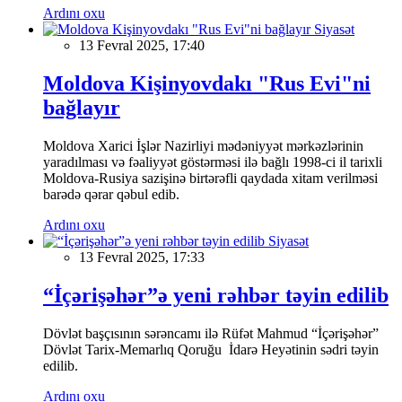
Ardını oxu
Siyasət
13 Fevral 2025, 17:40
Moldova Kişinyovdakı "Rus Evi"ni
bağlayır
Moldova Xarici İşlər Nazirliyi mədəniyyət mərkəzlərinin
yaradılması və fəaliyyət göstərməsi ilə bağlı 1998-ci il tarixli
Moldova-Rusiya sazişinə birtərəfli qaydada xitam verilməsi
barədə qərar qəbul edib.
Ardını oxu
Siyasət
13 Fevral 2025, 17:33
“İçərişəhər”ə yeni rəhbər təyin edilib
Dövlət başçısının sərəncamı ilə Rüfət Mahmud “İçərişəhər”
Dövlət Tarix-Memarlıq Qoruğu İdarə Heyətinin sədri təyin
edilib.
Ardını oxu