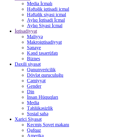
Media İcmalı
Həftəlik iqtisadi icmal
Həftəlik siyasi icmal
Aylıq İqtisadi İcmal
Aylıq Siyasi İcmal
İqtisadiyyat
Maliyyə
Makroiqtisadiyyat
Sənaye
Kənd təsərrüfatı
Biznes
Daxili siyasət
Qanunvericilik
Dövlət quruculuğu
Cəmiyyət
Gender
Din
İnsan Hüquqları
Media
Təhlükəsizlik
Sosial sahə
Xarici Siyasət
Keçmiş Sovet məkanı
Qafqaz
Amerika