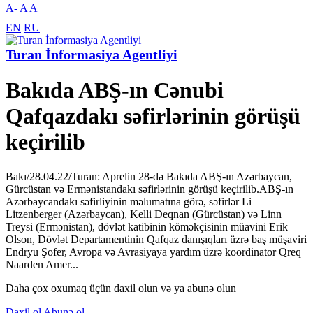
A-
A
A+
EN
RU
Turan İnformasiya Agentliyi
Bakıda ABŞ-ın Cənubi
Qafqazdakı səfirlərinin görüşü
keçirilib
Bakı/28.04.22/Turan: Aprelin 28-də Bakıda ABŞ-ın Azərbaycan,
Gürcüstan və Ermənistandakı səfirlərinin görüşü keçirilib.ABŞ-ın
Azərbaycandakı səfirliyinin məlumatına görə, səfirlər Li
Litzenberger (Azərbaycan), Kelli Deqnan (Gürcüstan) və Linn
Treysi (Ermənistan), dövlət katibinin köməkçisinin müavini Erik
Olson, Dövlət Departamentinin Qafqaz danışıqları üzrə baş müşaviri
Endryu Şofer, Avropa və Avrasiyaya yardım üzrə koordinator Qreq
Naarden Amer...
Daha çox oxumaq üçün daxil olun və ya abunə olun
Daxil ol
Abunə ol