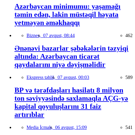
Azərbaycan minimumu: yaşamağı
təmin edən, lakin müstəqil həyata
yetməyən əməkhaqqı
Biznes,
07 avqust, 08:44
462
Ənənəvi bazarlar şəbəkələrin təzyiqi
altında: Azərbaycan ticarət
qaydalarını niyə dəyişməlidir
Ekspress təhlil,
07 avqust, 00:03
589
BP və tərəfdaşları hasilatı 8 milyon
ton səviyyəsində saxlamaqla AÇG-yə
kapital qoyuluşlarını 31 faiz
artırıblar
Media İcmalı,
06 avqust, 15:09
541