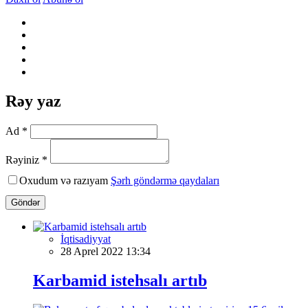
Rəy yaz
Ad *
Rəyiniz *
Oxudum və razıyam
Şərh göndərmə qaydaları
Göndər
İqtisadiyyat
28 Aprel 2022 13:34
Karbamid istehsalı artıb