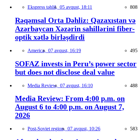
Ekspress təhlil,
05 avqust, 18:11
808
Rəqəmsal Orta Dəhliz: Qazaxıstan və
Azərbaycan Xəzərin sahillərini fiber-
optik xətlə birləşdirdi
America,
07 avqust, 16:19
495
SOFAZ invests in Peru’s power sector
but does not disclose deal value
Media Review,
07 avqust, 16:10
488
Media Review: From 4:00 p.m. on
August 6 to 4:00 p.m. on August 7,
2026
Post-Soviet region,
07 avqust, 10:26
583