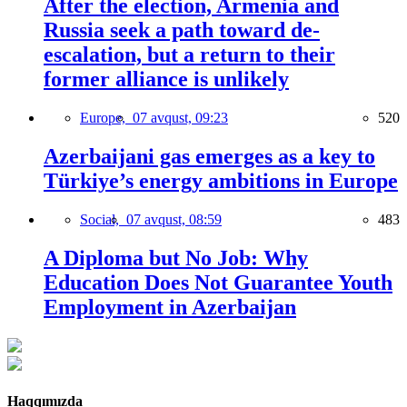
After the election, Armenia and
Russia seek a path toward de-
escalation, but a return to their
former alliance is unlikely
Europe,
07 avqust, 09:23
520
Azerbaijani gas emerges as a key to
Türkiye’s energy ambitions in Europe
Social,
07 avqust, 08:59
483
A Diploma but No Job: Why
Education Does Not Guarantee Youth
Employment in Azerbaijan
Haqqımızda