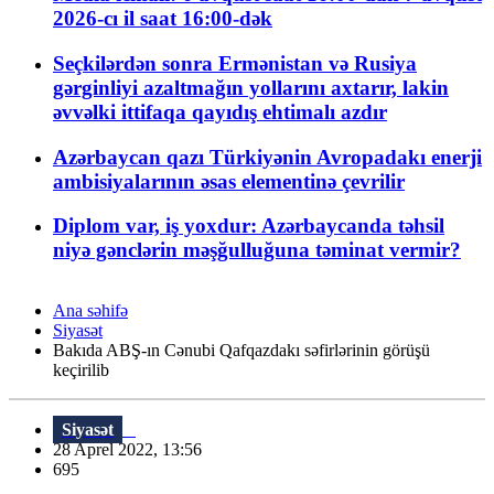
2026-cı il saat 16:00-dək
Seçkilərdən sonra Ermənistan və Rusiya
gərginliyi azaltmağın yollarını axtarır, lakin
əvvəlki ittifaqa qayıdış ehtimalı azdır
Azərbaycan qazı Türkiyənin Avropadakı enerji
ambisiyalarının əsas elementinə çevrilir
Diplom var, iş yoxdur: Azərbaycanda təhsil
niyə gənclərin məşğulluğuna təminat vermir?
Ana səhifə
Siyasət
Bakıda ABŞ-ın Cənubi Qafqazdakı səfirlərinin görüşü
keçirilib
Siyasət
28 Aprel 2022, 13:56
695