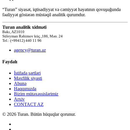
“Turan” siyasət, iqtisadiyyat və cəmiyyət həyatının qovuşuğunda
fəaliyyət göstərən müstəqil analitik qurumdur.
Turan analitik xidməti
Bakı, AZ1010
Süleyman Rəhimov küç.,186, Mən. 24
Tel.: (+99412) 440 11 96
agency@turan.az
Faydalı
İstifadə şərtləri
Məxfilik siyasti
Abunə
Haqqımızda
Bizim mütəxəssislərimiz
Arxiv
CONTACT AZ
© 2026 Turan. Bütün hüquqlar qorunur.