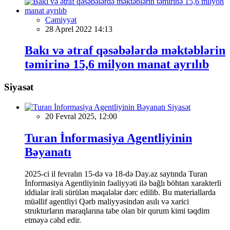
Cəmiyyət
28 Aprel 2022 14:13
Bakı və ətraf qəsəbələrdə məktəblərin
təmirinə 15,6 milyon manat ayrılıb
Siyasət
Siyasət
20 Fevral 2025, 12:00
Turan İnformasiya Agentliyinin
Bəyanatı
2025-ci il fevralın 15-də və 18-də Day.az saytında Turan
İnformasiya Agentliyinin fəaliyyəti ilə bağlı böhtan xarakterli
iddialar irəli sürülən məqalələr dərc edilib. Bu materiallarda
müəllif agentliyi Qərb maliyyəsindən asılı və xarici
strukturların maraqlarına tabe olan bir qurum kimi təqdim
etməyə cəhd edir.