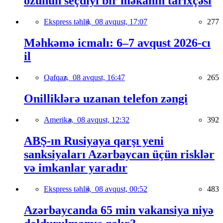
özünün seçdiyi bir məkanın tarixçəsi
Ekspress təhlil,
08 avqust, 17:07
277
Məhkəmə icmalı: 6–7 avqust 2026-cı
il
Qafqaz,
08 avqust, 16:47
265
Onilliklərə uzanan telefon zəngi
Amerika,
08 avqust, 12:32
392
ABŞ-ın Rusiyaya qarşı yeni
sanksiyaları Azərbaycan üçün risklər
və imkanlar yaradır
Ekspress təhlil,
08 avqust, 00:52
483
Azərbaycanda 65 min vakansiya niyə