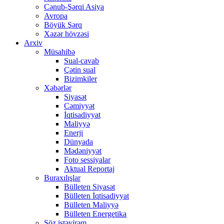
Cənub-Şərqi Asiya
Avropa
Böyük Şərq
Xəzər hövzəsi
Arxiv
Müsahibə
Sual-cavab
Çətin sual
Bizimkiler
Xəbərlər
Siyasət
Cəmiyyət
İqtisadiyyat
Maliyyə
Enerji
Dünyada
Mədəniyyət
Foto sessiyalar
Aktual Reportaj
Buraxılışlar
Bülleten Siyasət
Bülleten İqtisadiyyat
Bülleten Maliyyə
Bülleten Energetika
Söz istəyirəm