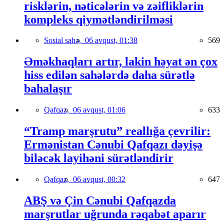
risklərin, nəticələrin və zəifliklərin
kompleks qiymətləndirilməsi
Sosial sahə,
06 avqust, 01:38
569
Əməkhaqları artır, lakin həyat ən çox
hiss edilən sahələrdə daha sürətlə
bahalaşır
Qafqaz,
06 avqust, 01:06
633
“Tramp marşrutu” reallığa çevrilir:
Ermənistan Cənubi Qafqazı dəyişə
biləcək layihəni sürətləndirir
Qafqaz,
06 avqust, 00:32
647
ABŞ və Çin Cənubi Qafqazda
marşrutlar uğrunda rəqabət aparır