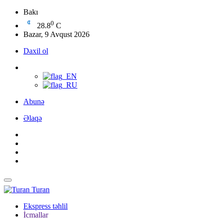
Bakı
0
28.8
C
Bazar, 9 Avqust 2026
Daxil ol
Abunə
Əlaqə
Turan
Ekspress təhlil
İcmallar