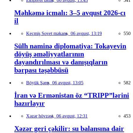
Ekspress təhlil,
06 avqust, 13:43
541
Məhkəmə icmalı: 3–5 avqust 2026-cı
il
Keçmiş Sovet məkanı,
06 avqust, 13:19
550
Sülh naminə diplomatiya: Tokayevin
döyüş əməliyyatlarının
dayandırılması və danışıqların
bərpası təşəbbüsü
Böyük Şərq,
06 avqust, 13:05
582
İran və Ermənistan öz “TRIPP”lərini
hazırlayır
Xəzər hövzəsi,
06 avqust, 12:31
453
Xəzər geri çəkilir: su balansına dair