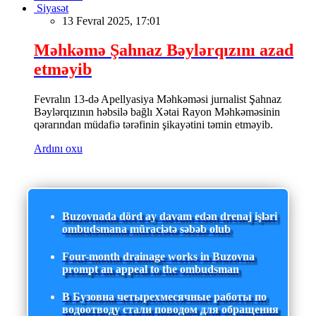
Siyasət
13 Fevral 2025, 17:01
Məhkəmə Şahnaz Bəylərqızını azad
etməyib
Fevralın 13-də Apellyasiya Məhkəməsi jurnalist Şahnaz
Bəylərqızının həbsilə bağlı Xətai Rayon Məhkəməsinin
qərarından müdafiə tərəfinin şikayətini təmin etməyib.
Ardını oxu
Buzovnada dörd ay davam edən drenaj işləri
ombudsmana müraciətə səbəb olub
Four-month drainage works in Buzovna
prompt an appeal to the ombudsman
В Бузовна четырехмесячные работы по
водоотводу стали поводом для обращения