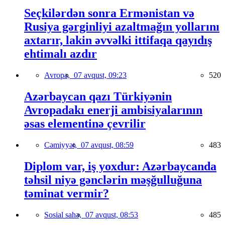
Seçkilərdən sonra Ermənistan və
Rusiya gərginliyi azaltmağın yollarını
axtarır, lakin əvvəlki ittifaqa qayıdış
ehtimalı azdır
Avropa,
07 avqust, 09:23
520
Azərbaycan qazı Türkiyənin
Avropadakı enerji ambisiyalarının
əsas elementinə çevrilir
Cəmiyyət,
07 avqust, 08:59
483
Diplom var, iş yoxdur: Azərbaycanda
təhsil niyə gənclərin məşğulluğuna
təminat vermir?
Sosial sahə,
07 avqust, 08:53
485