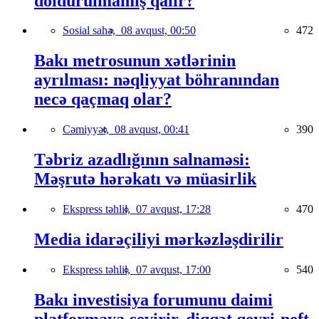
doldurulmamış qalır?
Sosial sahə,
08 avqust, 00:50
472
Bakı metrosunun xətlərinin
ayrılması: nəqliyyat böhranından
necə qaçmaq olar?
Cəmiyyət,
08 avqust, 00:41
390
Təbriz azadlığının salnaməsi:
Məşrutə hərəkatı və müasirlik
Ekspress təhlil,
07 avqust, 17:28
470
Media idarəçiliyi mərkəzləşdirilir
Ekspress təhlil,
07 avqust, 17:00
540
Bakı investisiya forumunu daimi
platformaya çevirir, diqqət qeyri-neft