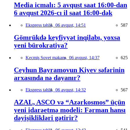
Media icmalı: 5 avqust saat 16:00-dan
6 avqust 2026-cı il saat 16:00-dək
Ekspress təhlil,
06 avqust, 14:51
587
Gömrükdə keyfiyyət inqilabı, yoxsa
yeni bürokratiya?
Keçmiş Sovet məkanı,
06 avqust, 14:37
625
Ceyhun Bayramovun Kiyev səfərinin
arxasında nə dayanır?
Ekspress təhlil,
06 avqust, 14:32
567
AZAL, ASCO və “Azərkosmos” üçün
yeni idarəetmə modeli: Fərman hansı
dəyişiklikləri gətirir?