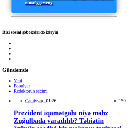
к омбудсмену
Bizi sosial şəbəkələrdə izləyin
Gündəmdə
Yeni
Populyar
Redaktorun seçimi
Cəmiyyət,
01:26
159
Prezident iqamətgahı niyə məhz
Zuğulbada yaradılıb? Təbiətin