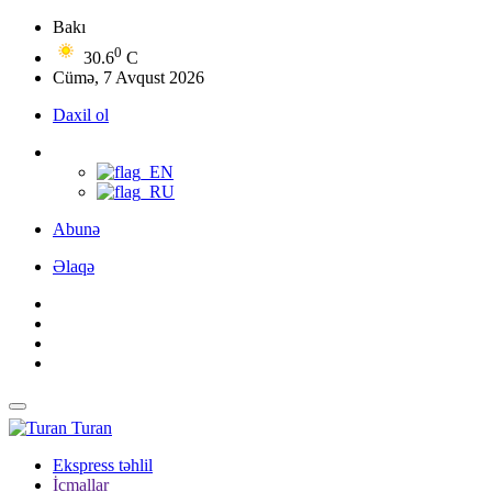
Bakı
0
30.6
C
Cümə, 7 Avqust 2026
Daxil ol
Abunə
Əlaqə
Turan
Ekspress təhlil
İcmallar