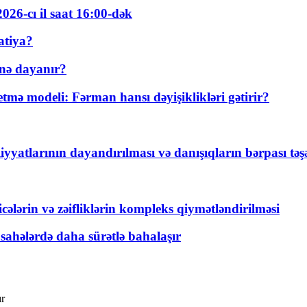
026-cı il saat 16:00-dək
atiya?
nə dayanır?
ə modeli: Fərman hansı dəyişiklikləri gətirir?
yyatlarının dayandırılması və danışıqların bərpası tə
ticələrin və zəifliklərin kompleks qiymətləndirilməsi
 sahələrdə daha sürətlə bahalaşır
ır