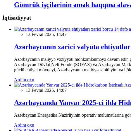
Gömrük işçilərinin əmək haqqına əlavəl
İqtisadiyyat
13 Fevral 2025, 14:47
Azərbaycanın xarici valyuta ehtiyatları
Azərbaycanın maliyyə vəziyyəti möhkəmlənməyə davam edir, çünk
Azərbaycan Dövlət Neft Fondu (SOFAZ) və Azərbaycan Mərkəzi Ba
güclü ehtiyat mövqeyi, Azərbaycanın maliyyə sabitliyini və hökumə
Ardını oxu
13 Fevral 2025, 14:07
Azərbaycanda Yanvar 2025-ci ildə Hidr
Azərbaycan Energetika Nazirliyinin operativ məlumatlarına görə,
Ardını oxu
İqtisadiyyat