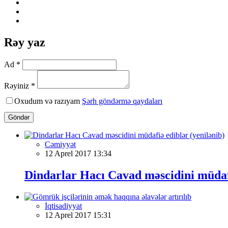
Rəy yaz
Ad *
Rəyiniz *
Oxudum və razıyam
Şərh göndərmə qaydaları
Göndər
Cəmiyyət
12 Aprel 2017 13:34
Dindarlar Hacı Cavad məscidini müdafi
İqtisadiyyat
12 Aprel 2017 15:31