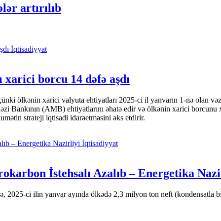
ər artırılıb
İqtisadiyyat
 xarici borcu 14 dəfə aşdı
i ölkənin xarici valyuta ehtiyatları 2025-ci il yanvarın 1-nə olan və
nkının (AMB) ehtiyatlarını əhatə edir və ölkənin xarici borcunu xeyli
tin strateji iqtisadi idarəetməsini əks etdirir.
İqtisadiyyat
okarbon İstehsalı Azalıb – Energetika Nazi
 2025-ci ilin yanvar ayında ölkədə 2,3 milyon ton neft (kondensatla bir