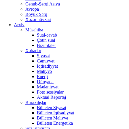
Cənub-Şərqi Asiya
Avropa
Böyük Şərq
Xəzər hövzəsi
Arxiv
Müsahibə
Sual-cavab
Çətin sual
Bizimkiler
Xəbərlər
Siyasət
Cəmiyyət
İqtisadiyyat
Maliyyə
Enerji
Dünyada
Mədəniyyət
Foto sessiyalar
Aktual Reportaj
Buraxılışlar
Bülleten Siyasət
Bülleten İqtisadiyyat
Bülleten Maliyyə
Bülleten Energetika
Söz istəyirəm