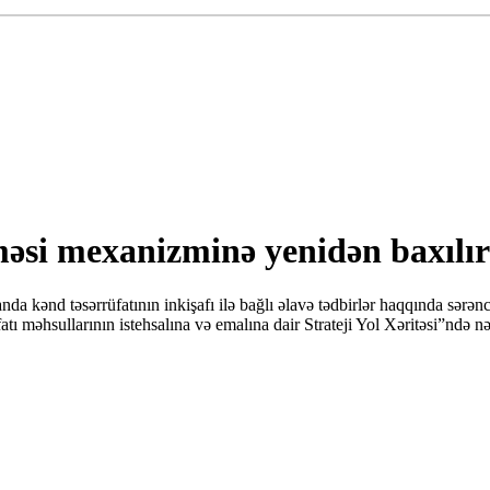
məsi mexanizminə yenidən baxılır
a kənd təsərrüfatının inkişafı ilə bağlı əlavə tədbirlər haqqında sərən
məhsullarının istehsalına və emalına dair Strateji Yol Xəritəsi”ndə nəzər