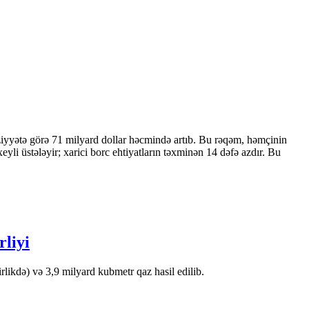
ziyyətə görə 71 milyard dollar həcmində artıb. Bu rəqəm, həmçinin
 üstələyir; xarici borc ehtiyatların təxminən 14 dəfə azdır. Bu
rliyi
likdə) və 3,9 milyard kubmetr qaz hasil edilib.