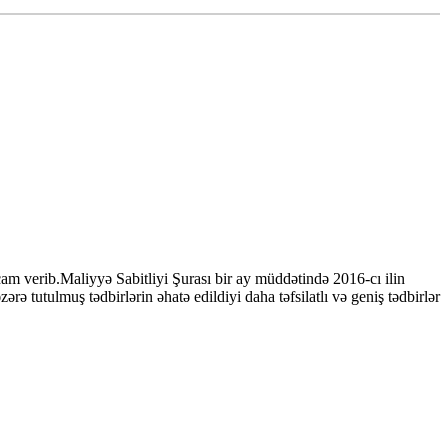
cam verib.Maliyyə Sabitliyi Şurası bir ay müddətində 2016-cı ilin
ə tutulmuş tədbirlərin əhatə edildiyi daha təfsilatlı və geniş tədbirlər