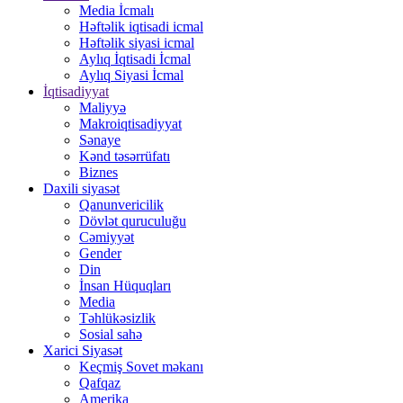
Media İcmalı
Həftəlik iqtisadi icmal
Həftəlik siyasi icmal
Aylıq İqtisadi İcmal
Aylıq Siyasi İcmal
İqtisadiyyat
Maliyyə
Makroiqtisadiyyat
Sənaye
Kənd təsərrüfatı
Biznes
Daxili siyasət
Qanunvericilik
Dövlət quruculuğu
Cəmiyyət
Gender
Din
İnsan Hüquqları
Media
Təhlükəsizlik
Sosial sahə
Xarici Siyasət
Keçmiş Sovet məkanı
Qafqaz
Amerika