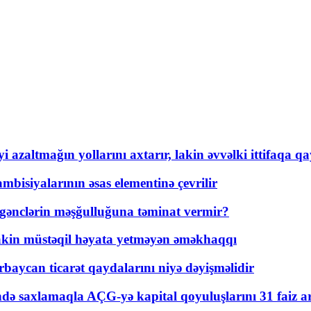
 azaltmağın yollarını axtarır, lakin əvvəlki ittifaqa qa
bisiyalarının əsas elementinə çevrilir
 gənclərin məşğulluğuna təminat vermir?
kin müstəqil həyata yetməyən əməkhaqqı
rbaycan ticarət qaydalarını niyə dəyişməlidir
ində saxlamaqla AÇG-yə kapital qoyuluşlarını 31 faiz ar