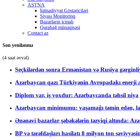
ASTNA
İqtisadiyyat Göstəriciləri
Siyası Monitorinq
Bazarların icmalı
Qarabağ münaqişəsi
Contact az
Son yenilənmə
(4 saat əvvəl)
Seçkilərdən sonra Ermənistan və Rusiya gərginliyi
Azərbaycan qazı Türkiyənin Avropadakı enerji am
Diplom var, iş yoxdur: Azərbaycanda təhsil niyə
Azərbaycan minimumu: yaşamağı təmin edən, la
Ənənəvi bazarlar şəbəkələrin təzyiqi altında: Azə
BP və tərəfdaşları hasilatı 8 milyon ton səviyyəs