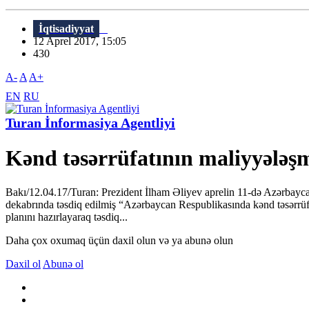
İqtisadiyyat
12 Aprel 2017, 15:05
430
A-
A
A+
EN
RU
Turan İnformasiya Agentliyi
Kənd təsərrüfatının maliyyələş
Bakı/12.04.17/Turan: Prezident İlham Əliyev aprelin 11-də Azərbaycand
dekabrında təsdiq edilmiş “Azərbaycan Respublikasında kənd təsərrüfatı 
planını hazırlayaraq təsdiq...
Daha çox oxumaq üçün daxil olun və ya abunə olun
Daxil ol
Abunə ol