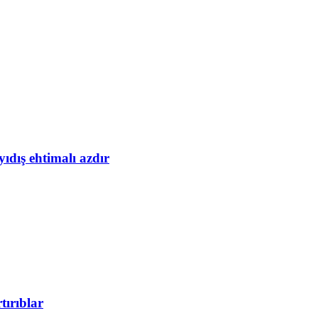
yıdış ehtimalı azdır
tırıblar