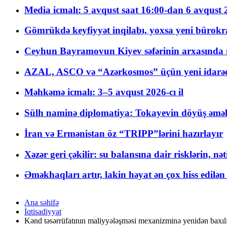
Media icmalı: 5 avqust saat 16:00-dan 6 avqust 2
Gömrükdə keyfiyyət inqilabı, yoxsa yeni bürokr
Ceyhun Bayramovun Kiyev səfərinin arxasında 
AZAL, ASCO və “Azərkosmos” üçün yeni idarəetm
Məhkəmə icmalı: 3–5 avqust 2026-cı il
Sülh naminə diplomatiya: Tokayevin döyüş əməli
İran və Ermənistan öz “TRIPP”lərini hazırlayır
Xəzər geri çəkilir: su balansına dair risklərin, nə
Əməkhaqları artır, lakin həyat ən çox hiss edilən
Ana səhifə
İqtisadiyyat
Kənd təsərrüfatının maliyyələşməsi mexanizminə yenidən baxıl