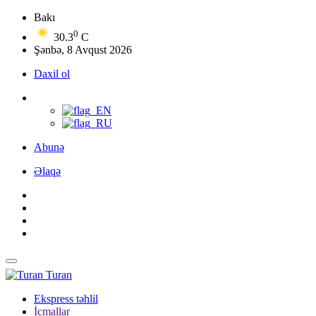
Bakı
0
30.3
C
Şənbə, 8 Avqust 2026
Daxil ol
Abunə
Əlaqə
Turan
Ekspress təhlil
İcmallar