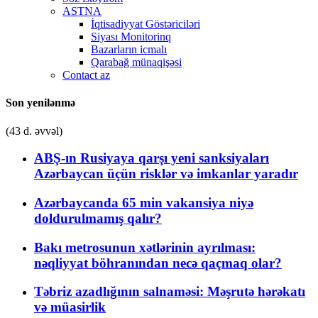
ASTNA
İqtisadiyyat Göstəriciləri
Siyası Monitorinq
Bazarların icmalı
Qarabağ münaqişəsi
Contact az
Son yenilənmə
(43 d. əvvəl)
ABŞ-ın Rusiyaya qarşı yeni sanksiyaları
Azərbaycan üçün risklər və imkanlar yaradır
Azərbaycanda 65 min vakansiya niyə
doldurulmamış qalır?
Bakı metrosunun xətlərinin ayrılması:
nəqliyyat böhranından necə qaçmaq olar?
Təbriz azadlığının salnaməsi: Məşrutə hərəkatı
və müasirlik