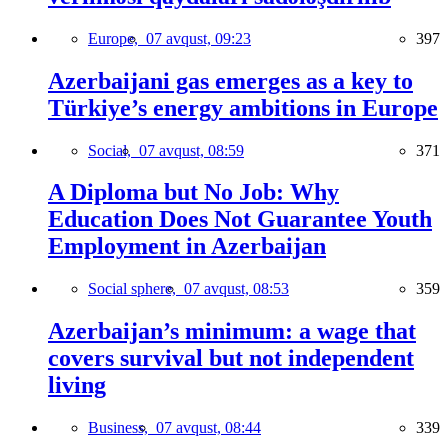
Europe,
07 avqust, 09:23
397
Azerbaijani gas emerges as a key to
Türkiye’s energy ambitions in Europe
Social,
07 avqust, 08:59
371
A Diploma but No Job: Why
Education Does Not Guarantee Youth
Employment in Azerbaijan
Social sphere,
07 avqust, 08:53
359
Azerbaijan’s minimum: a wage that
covers survival but not independent
living
Business,
07 avqust, 08:44
339