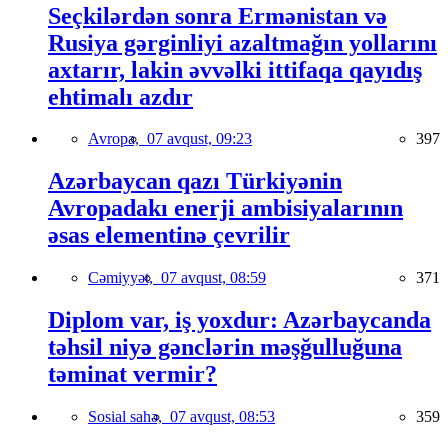
Seçkilərdən sonra Ermənistan və
Rusiya gərginliyi azaltmağın yollarını
axtarır, lakin əvvəlki ittifaqa qayıdış
ehtimalı azdır
Avropa,
07 avqust, 09:23
397
Azərbaycan qazı Türkiyənin
Avropadakı enerji ambisiyalarının
əsas elementinə çevrilir
Cəmiyyət,
07 avqust, 08:59
371
Diplom var, iş yoxdur: Azərbaycanda
təhsil niyə gənclərin məşğulluğuna
təminat vermir?
Sosial sahə,
07 avqust, 08:53
359