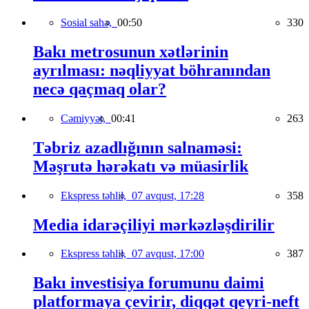
Sosial sahə,
00:50
330
Bakı metrosunun xətlərinin
ayrılması: nəqliyyat böhranından
necə qaçmaq olar?
Cəmiyyət,
00:41
263
Təbriz azadlığının salnaməsi:
Məşrutə hərəkatı və müasirlik
Ekspress təhlil,
07 avqust, 17:28
358
Media idarəçiliyi mərkəzləşdirilir
Ekspress təhlil,
07 avqust, 17:00
387
Bakı investisiya forumunu daimi
platformaya çevirir, diqqət qeyri-neft