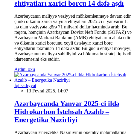
ehtiyatları xarici borcu 14 dəfə aşdı
Azərbaycanın maliyyə vəziyyəti möhkəmlənməyə davam edir,
çünki ölkənin xarici valyuta ehtiyatları 2025-ci il yanvarın 1-
nə olan vəziyyətə görə 71 milyard dollar həcmində artıb. Bu
rəqəm, həmçinin Azərbaycan Dövlət Neft Fondu (SOFAZ) və
Azərbaycan Mərkəzi Bankının (AMB) ehtiyatlarını əhatə edir
və ölkənin xarici borcunu xeyli üstələyir; xarici borc
ehtiyatların təxminən 14 dəfə azdır. Bu güclü ehtiyat mövqeyi,
Azərbaycanın maliyyə sabitliyini və hökumətin strateji iqtisadi
idarəetməsini əks etdirir.
Ardını oxu
İqtisadiyyat
13 Fevral 2025, 14:07
Azərbaycanda Yanvar 2025-ci ildə
Hidrokarbon İstehsalı Azalıb –
Energetika Nazirliyi
Azərbaycan Energetika Nazirliyinin operativ məlumatlarına