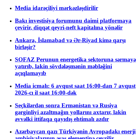
Media idarəçiliyi mərkəzləşdirilir
Bakı investisiya forumunu daimi platformaya
çevirir, diqqət qeyri-neft kapitalına yönəlir
Ankara, İslamabad və Ər-Riyad kimə qarşı
birləşir?
SOFAZ Perunun energetika sektoruna sərmayə
yatırıb, lakin sövdələşmənin məbləğini
açıqlamayıb
Media icmalı: 6 avqust saat 16:00-dan 7 avqust
2026-cı il saat 16:00-dək
Seçkilərdən sonra Ermənistan və Rusiya
gərginliyi azaltmağın yollarını axtarır, lakin
əvvəlki ittifaqa qayıdış ehtimalı azdır
Azərbaycan qazı Türkiyənin Avropadakı enerji
ambisiyalarının əsas elementinə çevrilir