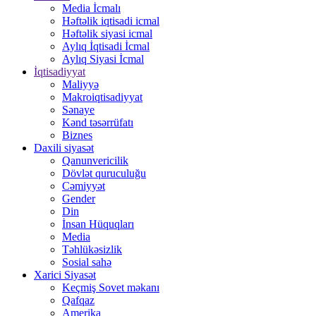
Media İcmalı
Həftəlik iqtisadi icmal
Həftəlik siyasi icmal
Aylıq İqtisadi İcmal
Aylıq Siyasi İcmal
İqtisadiyyat
Maliyyə
Makroiqtisadiyyat
Sənaye
Kənd təsərrüfatı
Biznes
Daxili siyasət
Qanunvericilik
Dövlət quruculuğu
Cəmiyyət
Gender
Din
İnsan Hüquqları
Media
Təhlükəsizlik
Sosial sahə
Xarici Siyasət
Keçmiş Sovet məkanı
Qafqaz
Amerika