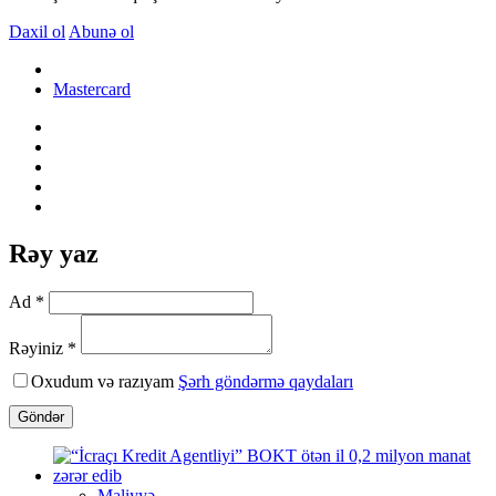
Daxil ol
Abunə ol
Mastercard
Rəy yaz
Ad *
Rəyiniz *
Oxudum və razıyam
Şərh göndərmə qaydaları
Göndər
Maliyyə