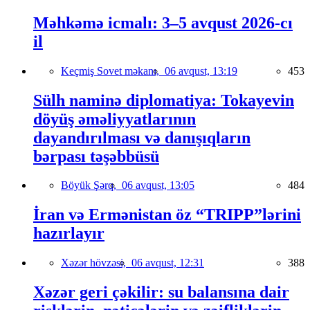
Məhkəmə icmalı: 3–5 avqust 2026-cı
il
Keçmiş Sovet məkanı,
06 avqust, 13:19
453
Sülh naminə diplomatiya: Tokayevin
döyüş əməliyyatlarının
dayandırılması və danışıqların
bərpası təşəbbüsü
Böyük Şərq,
06 avqust, 13:05
484
İran və Ermənistan öz “TRIPP”lərini
hazırlayır
Xəzər hövzəsi,
06 avqust, 12:31
388
Xəzər geri çəkilir: su balansına dair