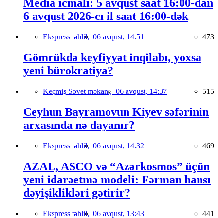
Media icmalı: 5 avqust saat 16:00-dan
6 avqust 2026-cı il saat 16:00-dək
Ekspress təhlil,
06 avqust, 14:51
473
Gömrükdə keyfiyyət inqilabı, yoxsa
yeni bürokratiya?
Keçmiş Sovet məkanı,
06 avqust, 14:37
515
Ceyhun Bayramovun Kiyev səfərinin
arxasında nə dayanır?
Ekspress təhlil,
06 avqust, 14:32
469
AZAL, ASCO və “Azərkosmos” üçün
yeni idarəetmə modeli: Fərman hansı
dəyişiklikləri gətirir?
Ekspress təhlil,
06 avqust, 13:43
441