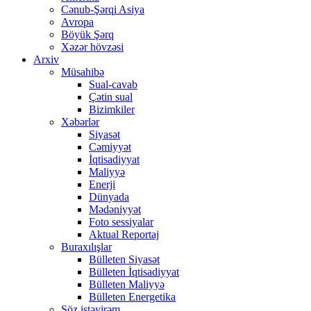
Cənub-Şərqi Asiya
Avropa
Böyük Şərq
Xəzər hövzəsi
Arxiv
Müsahibə
Sual-cavab
Çətin sual
Bizimkiler
Xəbərlər
Siyasət
Cəmiyyət
İqtisadiyyat
Maliyyə
Enerji
Dünyada
Mədəniyyət
Foto sessiyalar
Aktual Reportaj
Buraxılışlar
Bülleten Siyasət
Bülleten İqtisadiyyat
Bülleten Maliyyə
Bülleten Energetika
Söz istəyirəm