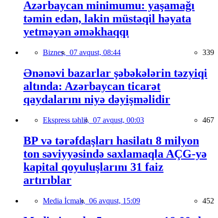
Azərbaycan minimumu: yaşamağı
təmin edən, lakin müstəqil həyata
yetməyən əməkhaqqı
Biznes,
07 avqust, 08:44
339
Ənənəvi bazarlar şəbəkələrin təzyiqi
altında: Azərbaycan ticarət
qaydalarını niyə dəyişməlidir
Ekspress təhlil,
07 avqust, 00:03
467
BP və tərəfdaşları hasilatı 8 milyon
ton səviyyəsində saxlamaqla AÇG-yə
kapital qoyuluşlarını 31 faiz
artırıblar
Media İcmalı,
06 avqust, 15:09
452