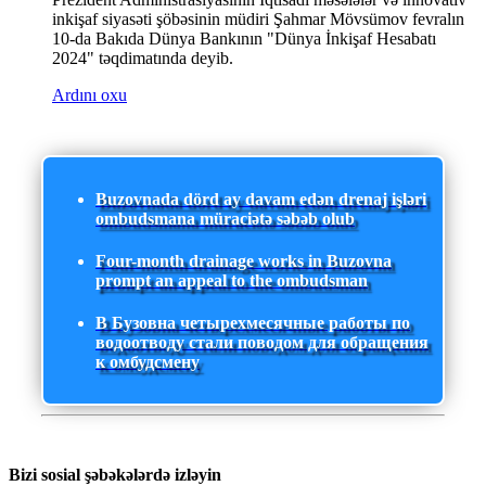
inkişaf siyasəti şöbəsinin müdiri Şahmar Mövsümov fevralın
10-da Bakıda Dünya Bankının "Dünya İnkişaf Hesabatı
2024" təqdimatında deyib.
Ardını oxu
Buzovnada dörd ay davam edən drenaj işləri
ombudsmana müraciətə səbəb olub
Four-month drainage works in Buzovna
prompt an appeal to the ombudsman
В Бузовна четырехмесячные работы по
водоотводу стали поводом для обращения
к омбудсмену
Bizi sosial şəbəkələrdə izləyin