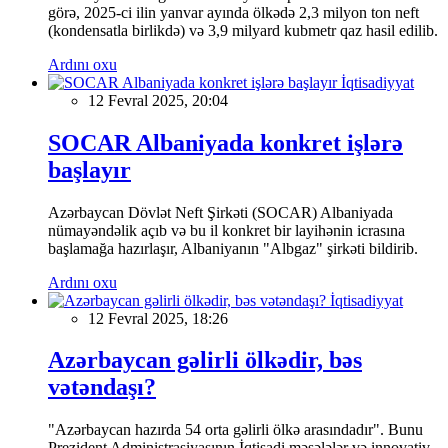
görə, 2025-ci ilin yanvar ayında ölkədə 2,3 milyon ton neft
(kondensatla birlikdə) və 3,9 milyard kubmetr qaz hasil edilib.
Ardını oxu
İqtisadiyyat
12 Fevral 2025, 20:04
SOCAR Albaniyada konkret işlərə
başlayır
Azərbaycan Dövlət Neft Şirkəti (SOCAR) Albaniyada
nümayəndəlik açıb və bu il konkret bir layihənin icrasına
başlamağa hazırlaşır, Albaniyanın "Albgaz" şirkəti bildirib.
Ardını oxu
İqtisadiyyat
12 Fevral 2025, 18:26
Azərbaycan gəlirli ölkədir, bəs
vətəndaşı?
"Azərbaycan hazırda 54 orta gəlirli ölkə arasındadır". Bunu
Prezident Administrasiyasının İqtisadi məsələlər və innovativ