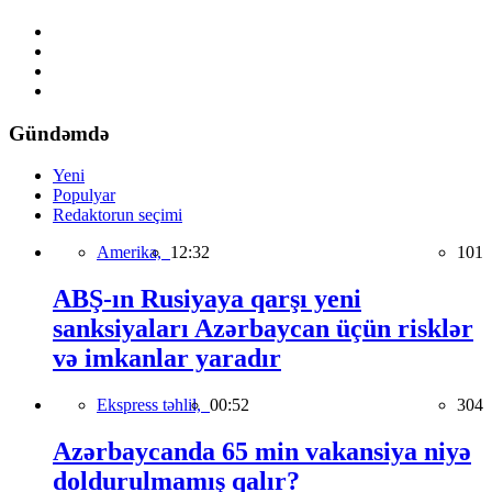
Gündəmdə
Yeni
Populyar
Redaktorun seçimi
Amerika,
12:32
101
ABŞ-ın Rusiyaya qarşı yeni
sanksiyaları Azərbaycan üçün risklər
və imkanlar yaradır
Ekspress təhlil,
00:52
304
Azərbaycanda 65 min vakansiya niyə
doldurulmamış qalır?