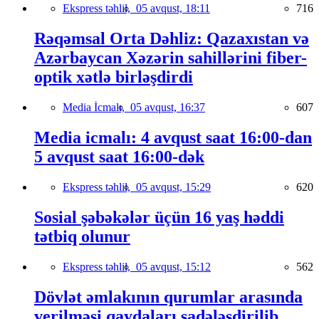
Ekspress təhlil,
05 avqust, 18:11
716
Rəqəmsal Orta Dəhliz: Qazaxıstan və
Azərbaycan Xəzərin sahillərini fiber-
optik xətlə birləşdirdi
Media İcmalı,
05 avqust, 16:37
607
Media icmalı: 4 avqust saat 16:00-dan
5 avqust saat 16:00-dək
Ekspress təhlil,
05 avqust, 15:29
620
Sosial şəbəkələr üçün 16 yaş həddi
tətbiq olunur
Ekspress təhlil,
05 avqust, 15:12
562
Dövlət əmlakının qurumlar arasında
verilməsi qaydaları sadələşdirilib