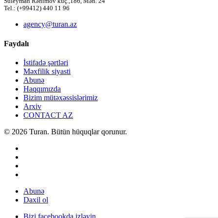
Süleyman Rəhimov küç.,186, Mən. 24
Tel.: (+99412) 440 11 96
agency@turan.az
Faydalı
İstifadə şərtləri
Məxfilik siyasti
Abunə
Haqqımızda
Bizim mütəxəssislərimiz
Arxiv
CONTACT AZ
© 2026 Turan. Bütün hüquqlar qorunur.
Abunə
Daxil ol
Bizi facebookda izləyin