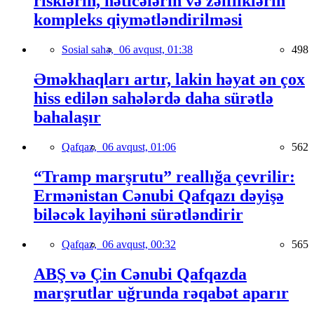
risklərin, nəticələrin və zəifliklərin
kompleks qiymətləndirilməsi
Sosial sahə,
06 avqust, 01:38
498
Əməkhaqları artır, lakin həyat ən çox
hiss edilən sahələrdə daha sürətlə
bahalaşır
Qafqaz,
06 avqust, 01:06
562
“Tramp marşrutu” reallığa çevrilir:
Ermənistan Cənubi Qafqazı dəyişə
biləcək layihəni sürətləndirir
Qafqaz,
06 avqust, 00:32
565
ABŞ və Çin Cənubi Qafqazda
marşrutlar uğrunda rəqabət aparır