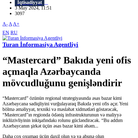
İqtisadiyyat
3 May 2024, 11:51
3097
A-
A
A+
EN
RU
Turan İnformasiya Agentliyi
“Mastercard” Bakıda yeni ofis
açmaqla Azərbaycanda
mövcudluğunu genişləndirir
“Mastercard” özünün regional strategiyasında əsas bazar kimi
Azərbaycana sadiqliyini vurğulayaraq Bakıda yeni ofis açır. Yeni
bölmə əməliyyat, texniki və məsləhət xidmətləri göstərəcək,
“Mastercard”ın regionda ödəniş infrastrukturunun və maliyyə
inklüzivliyinin inkişafındakı rolunu gücləndirəcək. “Bu addım
Azərbaycanın şirkət üçün əsas bazar kimi əhəm...
Daha çox oxumaq üçün daxil olun və ya abunə olun