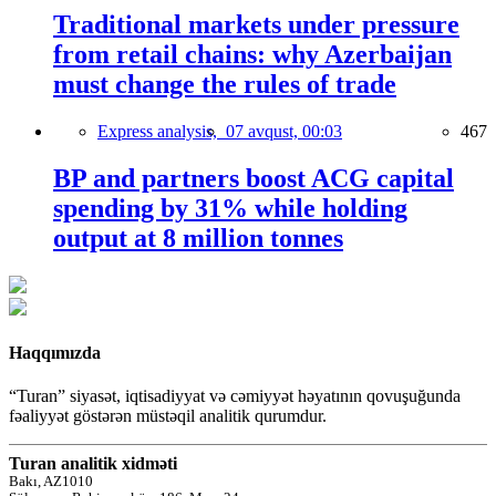
Traditional markets under pressure
from retail chains: why Azerbaijan
must change the rules of trade
Express analysis,
07 avqust, 00:03
467
BP and partners boost ACG capital
spending by 31% while holding
output at 8 million tonnes
Haqqımızda
“Turan” siyasət, iqtisadiyyat və cəmiyyət həyatının qovuşuğunda
fəaliyyət göstərən müstəqil analitik qurumdur.
Turan analitik xidməti
Bakı, AZ1010