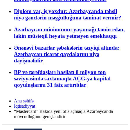
Diplom var, iş yoxdur: Azərbaycanda təhsil
niyə gənclərin məşğulluğuna təminat vermir?
Azərbaycan minimumu: yaşamağı təmin edən,
lakin müstəqil həyata yetməyən əməkhaqqı
Ənənəvi bazarlar şəbəkələrin təzyiqi altında:
Azərbaycan ticarət qaydalarını niyə
dəyişməlidir
BP və tərəfdaşları hasilatı 8 milyon ton
səviyyəsində saxlamaqla AÇG-yə kapital
qoyuluşlarını 31 faiz artırıblar
Ana səhifə
İqtisadiyyat
“Mastercard” Bakıda yeni ofis açmaqla Azərbaycanda
mövcudluğunu genişləndirir