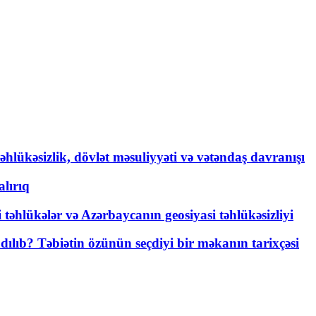
əhlükəsizlik, dövlət məsuliyyəti və vətəndaş davranışı
lırıq
i təhlükələr və Azərbaycanın geosiyasi təhlükəsizliyi
lıb? Təbiətin özünün seçdiyi bir məkanın tarixçəsi