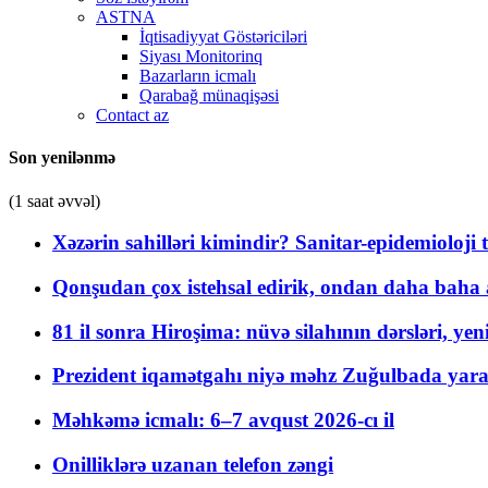
ASTNA
İqtisadiyyat Göstəriciləri
Siyası Monitorinq
Bazarların icmalı
Qarabağ münaqişəsi
Contact az
Son yenilənmə
(1 saat əvvəl)
Xəzərin sahilləri kimindir? Sanitar-epidemioloji t
Qonşudan çox istehsal edirik, ondan daha baha a
81 il sonra Hiroşima: nüvə silahının dərsləri, yen
Prezident iqamətgahı niyə məhz Zuğulbada yaradı
Məhkəmə icmalı: 6–7 avqust 2026-cı il
Onilliklərə uzanan telefon zəngi