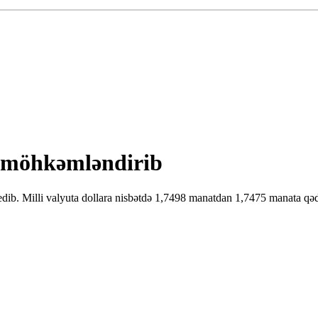
r möhkəmləndirib
dib. Milli valyuta dollara nisbətdə 1,7498 manatdan 1,7475 manata qə