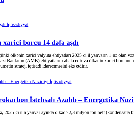
İqtisadiyyat
 xarici borcu 14 dəfə aşdı
i ölkənin xarici valyuta ehtiyatları 2025-ci il yanvarın 1-nə olan və
nkının (AMB) ehtiyatlarını əhatə edir və ölkənin xarici borcunu xeyli
tin strateji iqtisadi idarəetməsini əks etdirir.
İqtisadiyyat
okarbon İstehsalı Azalıb – Energetika Nazi
 2025-ci ilin yanvar ayında ölkədə 2,3 milyon ton neft (kondensatla bir