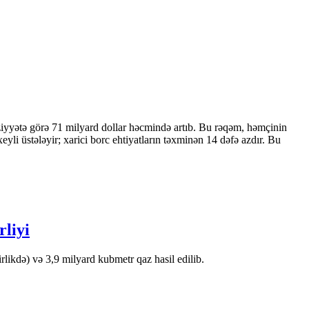
ziyyətə görə 71 milyard dollar həcmində artıb. Bu rəqəm, həmçinin
 üstələyir; xarici borc ehtiyatların təxminən 14 dəfə azdır. Bu
rliyi
likdə) və 3,9 milyard kubmetr qaz hasil edilib.