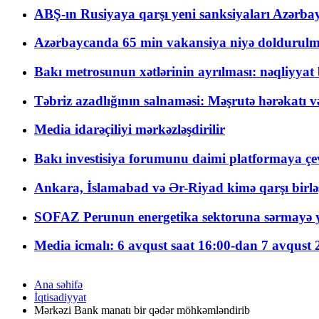
ABŞ-ın Rusiyaya qarşı yeni sanksiyaları Azərba
Azərbaycanda 65 min vakansiya niyə doldurulm
Bakı metrosunun xətlərinin ayrılması: nəqliyya
Təbriz azadlığının salnaməsi: Məşrutə hərəkatı v
Media idarəçiliyi mərkəzləşdirilir
Bakı investisiya forumunu daimi platformaya çevi
Ankara, İslamabad və Ər-Riyad kimə qarşı birlə
SOFAZ Perunun energetika sektoruna sərmayə ya
Media icmalı: 6 avqust saat 16:00-dan 7 avqust 2
Ana səhifə
İqtisadiyyat
Mərkəzi Bank manatı bir qədər möhkəmləndirib