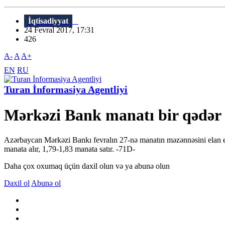
İqtisadiyyat
24 Fevral 2017, 17:31
426
A-
A
A+
EN
RU
Turan İnformasiya Agentliyi
Mərkəzi Bank manatı bir qədə
Azərbaycan Mərkəzi Bankı fevralın 27-nə manatın məzənnəsini elan e
manata alır, 1,79-1,83 manata satır. -71D-
Daha çox oxumaq üçün daxil olun və ya abunə olun
Daxil ol
Abunə ol