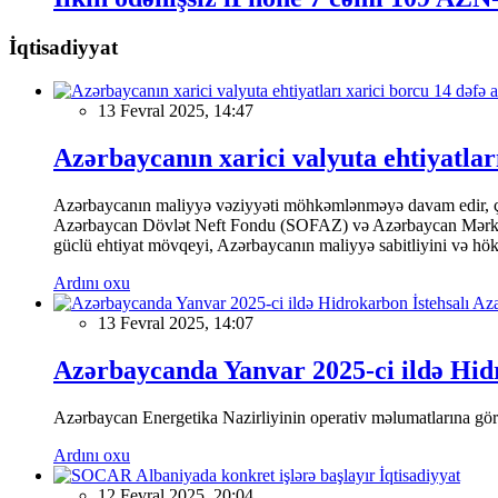
İqtisadiyyat
13 Fevral 2025, 14:47
Azərbaycanın xarici valyuta ehtiyatları
Azərbaycanın maliyyə vəziyyəti möhkəmlənməyə davam edir, çünk
Azərbaycan Dövlət Neft Fondu (SOFAZ) və Azərbaycan Mərkəzi Ba
güclü ehtiyat mövqeyi, Azərbaycanın maliyyə sabitliyini və hökumə
Ardını oxu
13 Fevral 2025, 14:07
Azərbaycanda Yanvar 2025-ci ildə Hidr
Azərbaycan Energetika Nazirliyinin operativ məlumatlarına görə,
Ardını oxu
İqtisadiyyat
12 Fevral 2025, 20:04