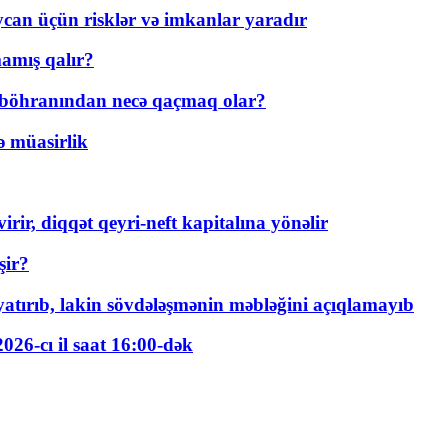
ycan üçün risklər və imkanlar yaradır
amış qalır?
t böhranından necə qaçmaq olar?
ə müasirlik
rir, diqqət qeyri-neft kapitalına yönəlir
şir?
tırıb, lakin sövdələşmənin məbləğini açıqlamayıb
026-cı il saat 16:00-dək