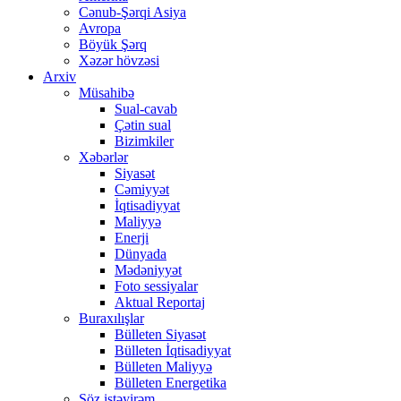
Cənub-Şərqi Asiya
Avropa
Böyük Şərq
Xəzər hövzəsi
Arxiv
Müsahibə
Sual-cavab
Çətin sual
Bizimkiler
Xəbərlər
Siyasət
Cəmiyyət
İqtisadiyyat
Maliyyə
Enerji
Dünyada
Mədəniyyət
Foto sessiyalar
Aktual Reportaj
Buraxılışlar
Bülleten Siyasət
Bülleten İqtisadiyyat
Bülleten Maliyyə
Bülleten Energetika
Söz istəyirəm