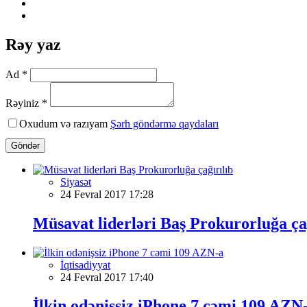
Rəy yaz
Ad *
Rəyiniz *
Oxudum və razıyam
Şərh göndərmə qaydaları
Göndər
Siyasət
24 Fevral 2017 17:28
Müsavat liderləri Baş Prokurorluğa ça
İqtisadiyyat
24 Fevral 2017 17:40
İlkin odənişsiz iPhone 7 cəmi 109 AZN