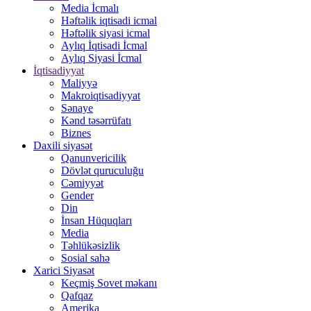
Media İcmalı
Həftəlik iqtisadi icmal
Həftəlik siyasi icmal
Aylıq İqtisadi İcmal
Aylıq Siyasi İcmal
İqtisadiyyat
Maliyyə
Makroiqtisadiyyat
Sənaye
Kənd təsərrüfatı
Biznes
Daxili siyasət
Qanunvericilik
Dövlət quruculuğu
Cəmiyyət
Gender
Din
İnsan Hüquqları
Media
Təhlükəsizlik
Sosial sahə
Xarici Siyasət
Keçmiş Sovet məkanı
Qafqaz
Amerika