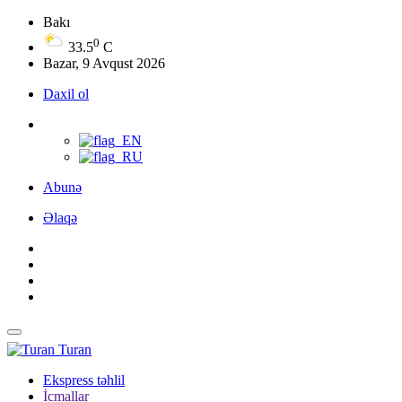
Bakı
0
33.5
C
Bazar, 9 Avqust 2026
Daxil ol
Abunə
Əlaqə
Turan
Ekspress təhlil
İcmallar