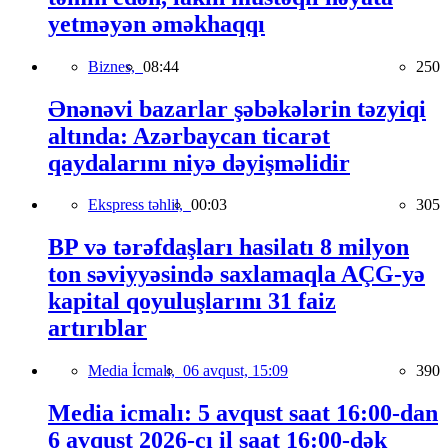
yetməyən əməkhaqqı
Biznes,
08:44
250
Ənənəvi bazarlar şəbəkələrin təzyiqi
altında: Azərbaycan ticarət
qaydalarını niyə dəyişməlidir
Ekspress təhlil,
00:03
305
BP və tərəfdaşları hasilatı 8 milyon
ton səviyyəsində saxlamaqla AÇG-yə
kapital qoyuluşlarını 31 faiz
artırıblar
Media İcmalı,
06 avqust, 15:09
390
Media icmalı: 5 avqust saat 16:00-dan
6 avqust 2026-cı il saat 16:00-dək