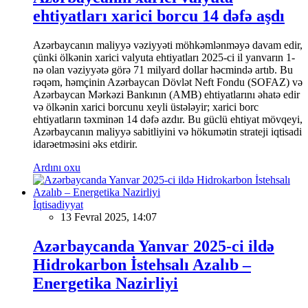
ehtiyatları xarici borcu 14 dəfə aşdı
Azərbaycanın maliyyə vəziyyəti möhkəmlənməyə davam edir,
çünki ölkənin xarici valyuta ehtiyatları 2025-ci il yanvarın 1-
nə olan vəziyyətə görə 71 milyard dollar həcmində artıb. Bu
rəqəm, həmçinin Azərbaycan Dövlət Neft Fondu (SOFAZ) və
Azərbaycan Mərkəzi Bankının (AMB) ehtiyatlarını əhatə edir
və ölkənin xarici borcunu xeyli üstələyir; xarici borc
ehtiyatların təxminən 14 dəfə azdır. Bu güclü ehtiyat mövqeyi,
Azərbaycanın maliyyə sabitliyini və hökumətin strateji iqtisadi
idarəetməsini əks etdirir.
Ardını oxu
İqtisadiyyat
13 Fevral 2025, 14:07
Azərbaycanda Yanvar 2025-ci ildə
Hidrokarbon İstehsalı Azalıb –
Energetika Nazirliyi