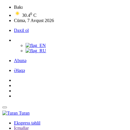
Bakı
0
30.4
C
Cümə, 7 Avqust 2026
Daxil ol
Abunə
Əlaqə
Turan
Ekspress təhlil
İcmallar