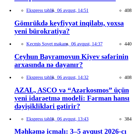
Ekspress təhlil,
06 avqust, 14:51
408
Gömrükdə keyfiyyət inqilabı, yoxsa
yeni bürokratiya?
Keçmiş Sovet məkanı,
06 avqust, 14:37
440
Ceyhun Bayramovun Kiyev səfərinin
arxasında nə dayanır?
Ekspress təhlil,
06 avqust, 14:32
408
AZAL, ASCO və “Azərkosmos” üçün
yeni idarəetmə modeli: Fərman hansı
dəyişiklikləri gətirir?
Ekspress təhlil,
06 avqust, 13:43
384
Məhkəmə icmalı: 3–5 avqust 2026-cı