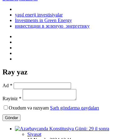
yaşıl enerji investisiyalar
Investments in Green Energy
инвестиции в зеленую энергетику
Rəy yaz
Ad *
Rəyiniz *
Oxudum və razıyam
Şərh göndərmə qaydaları
Göndər
Siyasət