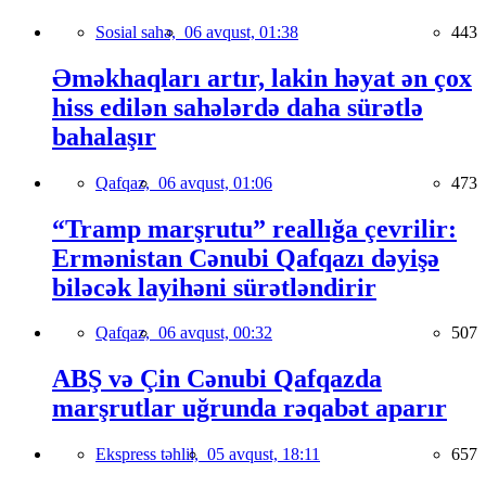
Sosial sahə,
06 avqust, 01:38
443
Əməkhaqları artır, lakin həyat ən çox
hiss edilən sahələrdə daha sürətlə
bahalaşır
Qafqaz,
06 avqust, 01:06
473
“Tramp marşrutu” reallığa çevrilir:
Ermənistan Cənubi Qafqazı dəyişə
biləcək layihəni sürətləndirir
Qafqaz,
06 avqust, 00:32
507
ABŞ və Çin Cənubi Qafqazda
marşrutlar uğrunda rəqabət aparır
Ekspress təhlil,
05 avqust, 18:11
657