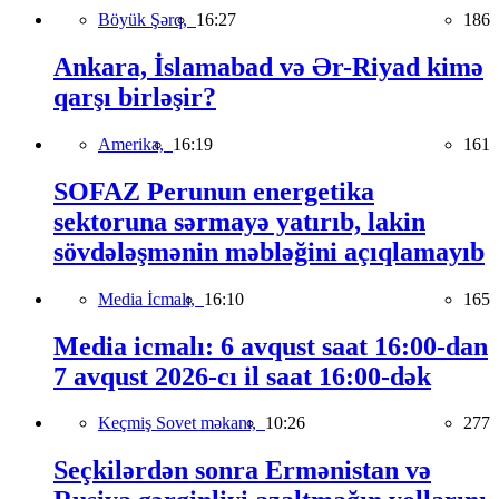
Böyük Şərq,
16:27
186
Ankara, İslamabad və Ər-Riyad kimə
qarşı birləşir?
Amerika,
16:19
161
SOFAZ Perunun energetika
sektoruna sərmayə yatırıb, lakin
sövdələşmənin məbləğini açıqlamayıb
Media İcmalı,
16:10
165
Media icmalı: 6 avqust saat 16:00-dan
7 avqust 2026-cı il saat 16:00-dək
Keçmiş Sovet məkanı,
10:26
277
Seçkilərdən sonra Ermənistan və