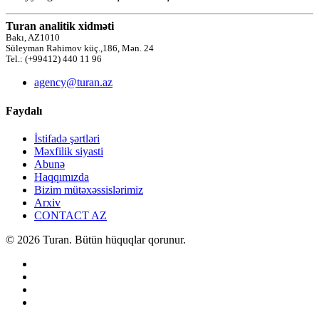
Turan analitik xidməti
Bakı, AZ1010
Süleyman Rəhimov küç.,186, Mən. 24
Tel.: (+99412) 440 11 96
agency@turan.az
Faydalı
İstifadə şərtləri
Məxfilik siyasti
Abunə
Haqqımızda
Bizim mütəxəssislərimiz
Arxiv
CONTACT AZ
© 2026 Turan. Bütün hüquqlar qorunur.