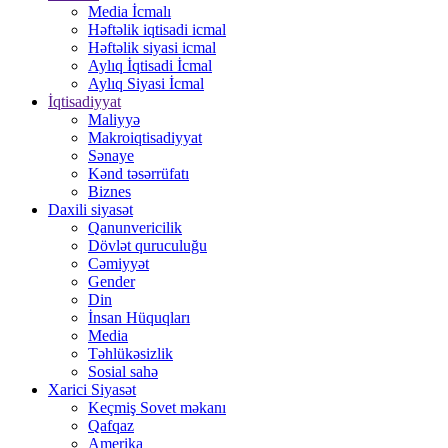
Media İcmalı
Həftəlik iqtisadi icmal
Həftəlik siyasi icmal
Aylıq İqtisadi İcmal
Aylıq Siyasi İcmal
İqtisadiyyat
Maliyyə
Makroiqtisadiyyat
Sənaye
Kənd təsərrüfatı
Biznes
Daxili siyasət
Qanunvericilik
Dövlət quruculuğu
Cəmiyyət
Gender
Din
İnsan Hüquqları
Media
Təhlükəsizlik
Sosial sahə
Xarici Siyasət
Keçmiş Sovet məkanı
Qafqaz
Amerika