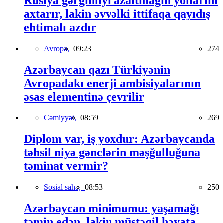
Rusiya gərginliyi azaltmağın yollarını
axtarır, lakin əvvəlki ittifaqa qayıdış
ehtimalı azdır
Avropa,
09:23
274
Azərbaycan qazı Türkiyənin
Avropadakı enerji ambisiyalarının
əsas elementinə çevrilir
Cəmiyyət,
08:59
269
Diplom var, iş yoxdur: Azərbaycanda
təhsil niyə gənclərin məşğulluğuna
təminat vermir?
Sosial sahə,
08:53
250
Azərbaycan minimumu: yaşamağı
təmin edən, lakin müstəqil həyata