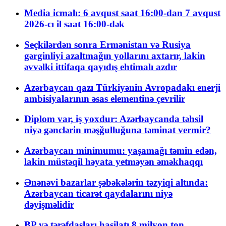
Media icmalı: 6 avqust saat 16:00-dan 7 avqust
2026-cı il saat 16:00-dək
Seçkilərdən sonra Ermənistan və Rusiya
gərginliyi azaltmağın yollarını axtarır, lakin
əvvəlki ittifaqa qayıdış ehtimalı azdır
Azərbaycan qazı Türkiyənin Avropadakı enerji
ambisiyalarının əsas elementinə çevrilir
Diplom var, iş yoxdur: Azərbaycanda təhsil
niyə gənclərin məşğulluğuna təminat vermir?
Azərbaycan minimumu: yaşamağı təmin edən,
lakin müstəqil həyata yetməyən əməkhaqqı
Ənənəvi bazarlar şəbəkələrin təzyiqi altında:
Azərbaycan ticarət qaydalarını niyə
dəyişməlidir
BP və tərəfdaşları hasilatı 8 milyon ton