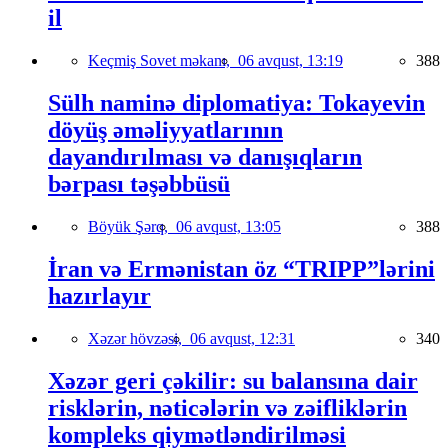
il
Keçmiş Sovet məkanı,
06 avqust, 13:19
388
Sülh naminə diplomatiya: Tokayevin
döyüş əməliyyatlarının
dayandırılması və danışıqların
bərpası təşəbbüsü
Böyük Şərq,
06 avqust, 13:05
388
İran və Ermənistan öz “TRIPP”lərini
hazırlayır
Xəzər hövzəsi,
06 avqust, 12:31
340
Xəzər geri çəkilir: su balansına dair
risklərin, nəticələrin və zəifliklərin
kompleks qiymətləndirilməsi