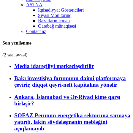
ASTNA
İqtisadiyyat Göstəriciləri
Siyası Monitorinq
Bazarların icmalı
Qarabağ münaqişəsi
Contact az
Son yenilənmə
(2 saat əvvəl)
Media idarəçiliyi mərkəzləşdirilir
Bakı investisiya forumunu daimi platformaya
çevirir, diqqət qeyri-neft kapitalına yönəlir
Ankara, İslamabad və Ər-Riyad kimə qarşı
birləşir?
SOFAZ Perunun energetika sektoruna sərmayə
yatırıb, lakin sövdələşmənin məbləğini
açıqlamayıb