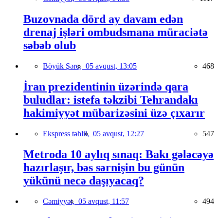
Buzovnada dörd ay davam edən
drenaj işləri ombudsmana müraciətə
səbəb olub
Böyük Şərq,
05 avqust, 13:05
468
İran prezidentinin üzərində qara
buludlar: istefa təkzibi Tehrandakı
hakimiyyət mübarizəsini üzə çıxarır
Ekspress təhlil,
05 avqust, 12:27
547
Metroda 10 aylıq sınaq: Bakı gələcəyə
hazırlaşır, bəs sərnişin bu günün
yükünü necə daşıyacaq?
Cəmiyyət,
05 avqust, 11:57
494