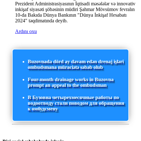
Prezident Administrasiyasının İqtisadi məsələlər və innovativ
inkişaf siyasəti şöbəsinin müdiri Şahmar Mövsümov fevralın
10-da Bakıda Dünya Bankının "Dünya İnkişaf Hesabatı
2024" təqdimatında deyib.
Ardını oxu
Buzovnada dörd ay davam edən drenaj işləri
ombudsmana müraciətə səbəb olub
Four-month drainage works in Buzovna
prompt an appeal to the ombudsman
В Бузовна четырехмесячные работы по
водоотводу стали поводом для обращения
к омбудсмену