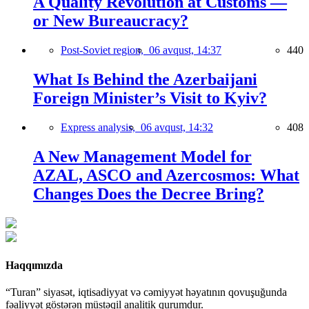
A Quality Revolution at Customs —
or New Bureaucracy?
Post-Soviet region,
06 avqust, 14:37
440
What Is Behind the Azerbaijani
Foreign Minister’s Visit to Kyiv?
Express analysis,
06 avqust, 14:32
408
A New Management Model for
AZAL, ASCO and Azercosmos: What
Changes Does the Decree Bring?
Haqqımızda
“Turan” siyasət, iqtisadiyyat və cəmiyyət həyatının qovuşuğunda
fəaliyyət göstərən müstəqil analitik qurumdur.