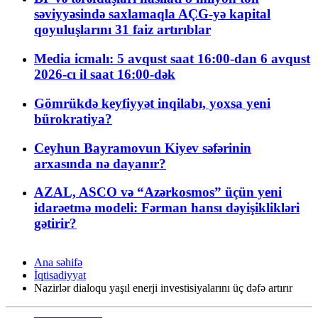
səviyyəsində saxlamaqla AÇG-yə kapital
qoyuluşlarını 31 faiz artırıblar
Media icmalı: 5 avqust saat 16:00-dan 6 avqust
2026-cı il saat 16:00-dək
Gömrükdə keyfiyyət inqilabı, yoxsa yeni
bürokratiya?
Ceyhun Bayramovun Kiyev səfərinin
arxasında nə dayanır?
AZAL, ASCO və “Azərkosmos” üçün yeni
idarəetmə modeli: Fərman hansı dəyişiklikləri
gətirir?
Ana səhifə
İqtisadiyyat
Nazirlər dialoqu yaşıl enerji investisiyalarını üç dəfə artırır