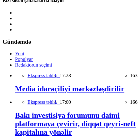
Bizi sosial şəbəkələrdə izləyin
Gündəmdə
Yeni
Populyar
Redaktorun seçimi
Ekspress təhlil,
17:28
163
Media idarəçiliyi mərkəzləşdirilir
Ekspress təhlil,
17:00
166
Bakı investisiya forumunu daimi
platformaya çevirir, diqqət qeyri-neft
kapitalına yönəlir