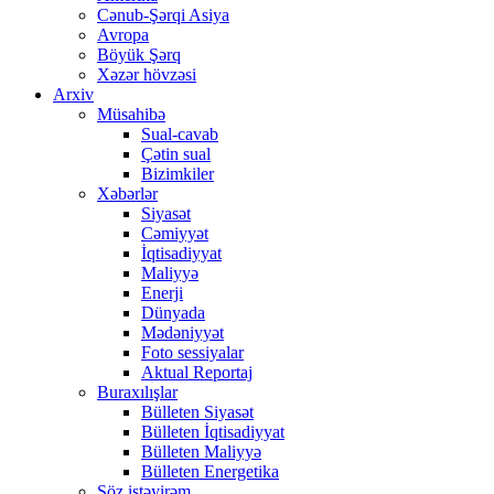
Cənub-Şərqi Asiya
Avropa
Böyük Şərq
Xəzər hövzəsi
Arxiv
Müsahibə
Sual-cavab
Çətin sual
Bizimkiler
Xəbərlər
Siyasət
Cəmiyyət
İqtisadiyyat
Maliyyə
Enerji
Dünyada
Mədəniyyət
Foto sessiyalar
Aktual Reportaj
Buraxılışlar
Bülleten Siyasət
Bülleten İqtisadiyyat
Bülleten Maliyyə
Bülleten Energetika
Söz istəyirəm