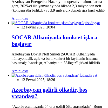
Azərbaycan Energetika Nazirliyinin operativ məlumatlarına
görə, 2025-ci ilin yanvar ayında ölkədə 2,3 milyon ton neft
(kondensatla birlikdə) və 3,9 milyard kubmetr qaz hasil edilib.
Ardını oxu
İqtisadiyyat
12 Fevral 2025, 20:04
SOCAR Albaniyada konkret işlərə
başlayır
Azərbaycan Dövlət Neft Şirkəti (SOCAR) Albaniyada
nümayəndəlik açıb və bu il konkret bir layihənin icrasına
başlamağa hazırlaşır, Albaniyanın "Albgaz" şirkəti bildirib.
Ardını oxu
İqtisadiyyat
12 Fevral 2025, 18:26
Azərbaycan gəlirli ölkədir, bəs
vətəndaşı?
"Azərbaycan hazırda 54 orta gəlirli ölkə arasındadır". Bunu