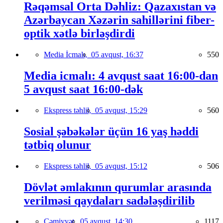
Rəqəmsal Orta Dəhliz: Qazaxıstan və
Azərbaycan Xəzərin sahillərini fiber-
optik xətlə birləşdirdi
Media İcmalı,
05 avqust, 16:37
550
Media icmalı: 4 avqust saat 16:00-dan
5 avqust saat 16:00-dək
Ekspress təhlil,
05 avqust, 15:29
560
Sosial şəbəkələr üçün 16 yaş həddi
tətbiq olunur
Ekspress təhlil,
05 avqust, 15:12
506
Dövlət əmlakının qurumlar arasında
verilməsi qaydaları sadələşdirilib
Cəmiyyət,
05 avqust, 14:30
1117