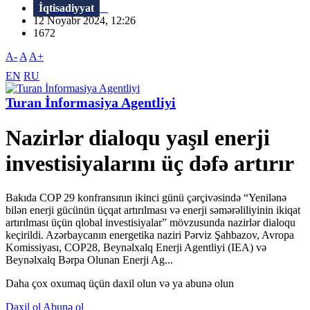
İqtisadiyyat
12 Noyabr 2024, 12:26
1672
A-
A
A+
EN
RU
Turan İnformasiya Agentliyi
Nazirlər dialoqu yaşıl enerji
investisiyalarını üç dəfə artırır
Bakıda COP 29 konfransının ikinci günü çərçivəsində “Yenilənə
bilən enerji gücünün üçqat artırılması və enerji səmərəliliyinin ikiqat
artırılması üçün qlobal investisiyalar” mövzusunda nazirlər dialoqu
keçirildi. Azərbaycanın energetika naziri Pərviz Şahbazov, Avropa
Komissiyası, COP28, Beynəlxalq Enerji Agentliyi (IEA) və
Beynəlxalq Bərpa Olunan Enerji Ag...
Daha çox oxumaq üçün daxil olun və ya abunə olun
Daxil ol
Abunə ol