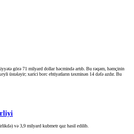
ziyyətə görə 71 milyard dollar həcmində artıb. Bu rəqəm, həmçinin
 üstələyir; xarici borc ehtiyatların təxminən 14 dəfə azdır. Bu
rliyi
likdə) və 3,9 milyard kubmetr qaz hasil edilib.