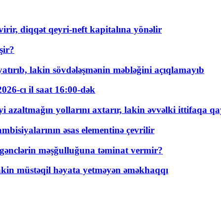
rir, diqqət qeyri-neft kapitalına yönəlir
şir?
tırıb, lakin sövdələşmənin məbləğini açıqlamayıb
026-cı il saat 16:00-dək
 azaltmağın yollarını axtarır, lakin əvvəlki ittifaqa qa
bisiyalarının əsas elementinə çevrilir
 gənclərin məşğulluğuna təminat vermir?
kin müstəqil həyata yetməyən əməkhaqqı