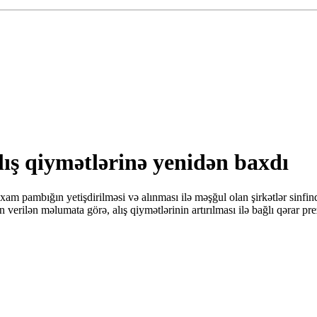
ış qiymətlərinə yenidən baxdı
pambığın yetişdirilməsi və alınması ilə məşğul olan şirkətlər sinfindən 
 verilən məlumata görə, alış qiymətlərinin artırılması ilə bağlı qərar p