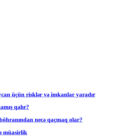
ycan üçün risklər və imkanlar yaradır
amış qalır?
t böhranından necə qaçmaq olar?
ə müasirlik