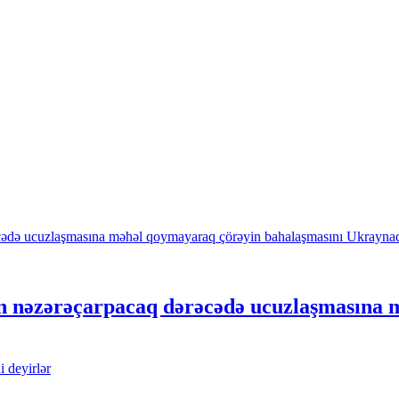
inin nəzərəçarpacaq dərəcədə ucuzlaşmasın