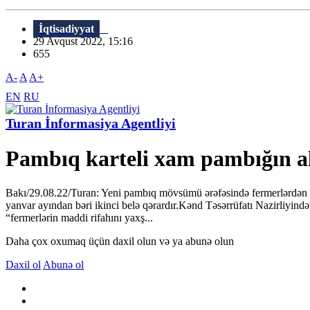
İqtisadiyyat
29 Avqust 2022, 15:16
655
A-
A
A+
EN
RU
Turan İnformasiya Agentliyi
Pambıq karteli xam pambığın al
Bakı/29.08.22/Turan: Yeni pambıq mövsümü ərəfəsində fermerlərdən xam 
yanvar ayından bəri ikinci belə qərardır.Kənd Təsərrüfatı Nazirliyindən
“fermerlərin maddi rifahını yaxş...
Daha çox oxumaq üçün daxil olun və ya abunə olun
Daxil ol
Abunə ol