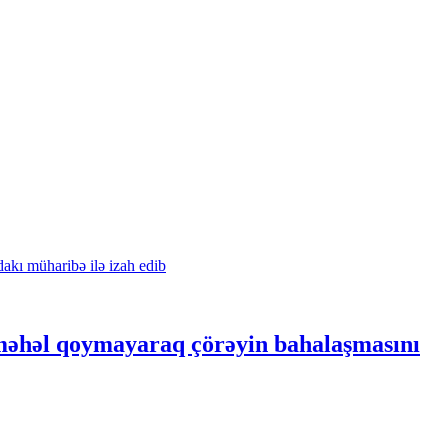
a məhəl qoymayaraq çörəyin bahalaşmasını