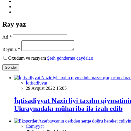
Rəy yaz
Ad *
Rəyiniz *
Oxudum və razıyam
Şərh göndərmə qaydaları
Göndər
İqtisadiyyat
29 Avqust 2022 15:05
İqtisadiyyat Nazirliyi taxılın qiymət
Ukraynadakı müharibə ilə izah edib
Cəmiyyət