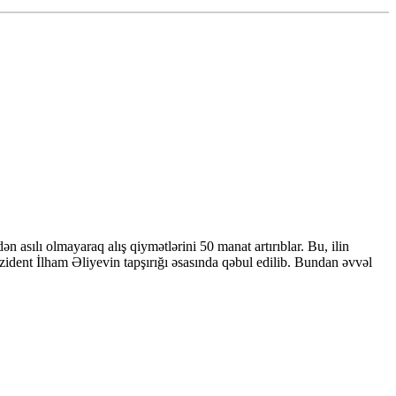
asılı olmayaraq alış qiymətlərini 50 manat artırıblar. Bu, ilin
rezident İlham Əliyevin tapşırığı əsasında qəbul edilib. Bundan əvvəl