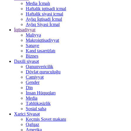
Media İcmalı
Həftəlik iqtisadi icmal
Həftəlik siyasi icmal
Aylıq İqtisadi İcmal
Aylıq Siyasi İcmal
İqtisadiyyat
Maliyyə
Makroiqtisadiyyat
Sənaye
Kənd təsərrüfatı
Biznes
Daxili siyasət
Qanunvericilik
Dövlət quruculuğu
Cəmiyyət
Gender
Din
İnsan Hüquqları
Media
Təhlükəsizlik
Sosial sahə
Xarici Siyasət
Keçmiş Sovet məkanı
Qafqaz
Amerika