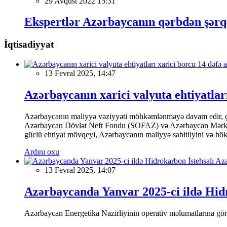
29 Avqust 2022 15:31
Ekspertlər Azərbaycanın qərbdən şərqə
İqtisadiyyat
13 Fevral 2025, 14:47
Azərbaycanın xarici valyuta ehtiyatları
Azərbaycanın maliyyə vəziyyəti möhkəmlənməyə davam edir, çünk
Azərbaycan Dövlət Neft Fondu (SOFAZ) və Azərbaycan Mərkəzi Ba
güclü ehtiyat mövqeyi, Azərbaycanın maliyyə sabitliyini və hökumə
Ardını oxu
13 Fevral 2025, 14:07
Azərbaycanda Yanvar 2025-ci ildə Hidr
Azərbaycan Energetika Nazirliyinin operativ məlumatlarına görə,