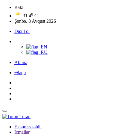
Bakı
0
31.4
C
Şənbə, 8 Avqust 2026
Daxil ol
Abunə
Əlaqə
Turan
Ekspress təhlil
İcmallar