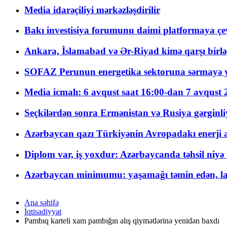
Media idarəçiliyi mərkəzləşdirilir
Bakı investisiya forumunu daimi platformaya çevi
Ankara, İslamabad və Ər-Riyad kimə qarşı birlə
SOFAZ Perunun energetika sektoruna sərmayə ya
Media icmalı: 6 avqust saat 16:00-dan 7 avqust 2
Seçkilərdən sonra Ermənistan və Rusiya gərginliyi
Azərbaycan qazı Türkiyənin Avropadakı enerji am
Diplom var, iş yoxdur: Azərbaycanda təhsil niyə
Azərbaycan minimumu: yaşamağı təmin edən, la
Ana səhifə
İqtisadiyyat
Pambıq karteli xam pambığın alış qiymətlərinə yenidən baxdı