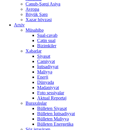
Cənub-Şərqi Asiya
Avropa
Böyük Şərq
Xəzər hövzəsi
Arxiv
Müsahibə
Sual-cavab
Çətin sual
Bizimkiler
Xəbərlər
Siyasət
Cəmiyyət
İqtisadiyyat
Maliyyə
Enerji
Dünyada
Mədəniyyət
Foto sessiyalar
Aktual Reportaj
Buraxılışlar
Bülleten Siyasət
Bülleten İqtisadiyyat
Bülleten Maliyyə
Bülleten Energetika
Söz istəyirəm