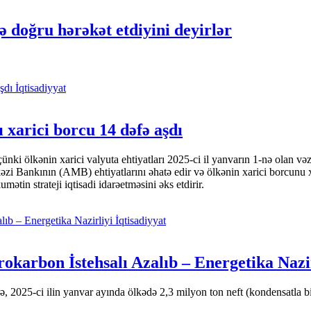
 doğru hərəkət etdiyini deyirlər
İqtisadiyyat
 xarici borcu 14 dəfə aşdı
i ölkənin xarici valyuta ehtiyatları 2025-ci il yanvarın 1-nə olan və
nkının (AMB) ehtiyatlarını əhatə edir və ölkənin xarici borcunu xeyli
tin strateji iqtisadi idarəetməsini əks etdirir.
İqtisadiyyat
okarbon İstehsalı Azalıb – Energetika Nazi
 2025-ci ilin yanvar ayında ölkədə 2,3 milyon ton neft (kondensatla bir