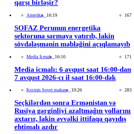
qarşı birləşir?
Amerika,
16:19
167
SOFAZ Perunun energetika
sektoruna sərmayə yatırıb, lakin
sövdələşmənin məbləğini açıqlamayıb
Media İcmalı,
16:10
171
Media icmalı: 6 avqust saat 16:00-dan
7 avqust 2026-cı il saat 16:00-dək
Keçmiş Sovet məkanı,
10:26
283
Seçkilərdən sonra Ermənistan və
Rusiya gərginliyi azaltmağın yollarını
axtarır, lakin əvvəlki ittifaqa qayıdış
ehtimalı azdır