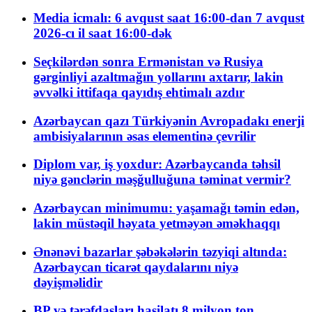
Media icmalı: 6 avqust saat 16:00-dan 7 avqust
2026-cı il saat 16:00-dək
Seçkilərdən sonra Ermənistan və Rusiya
gərginliyi azaltmağın yollarını axtarır, lakin
əvvəlki ittifaqa qayıdış ehtimalı azdır
Azərbaycan qazı Türkiyənin Avropadakı enerji
ambisiyalarının əsas elementinə çevrilir
Diplom var, iş yoxdur: Azərbaycanda təhsil
niyə gənclərin məşğulluğuna təminat vermir?
Azərbaycan minimumu: yaşamağı təmin edən,
lakin müstəqil həyata yetməyən əməkhaqqı
Ənənəvi bazarlar şəbəkələrin təzyiqi altında:
Azərbaycan ticarət qaydalarını niyə
dəyişməlidir
BP və tərəfdaşları hasilatı 8 milyon ton