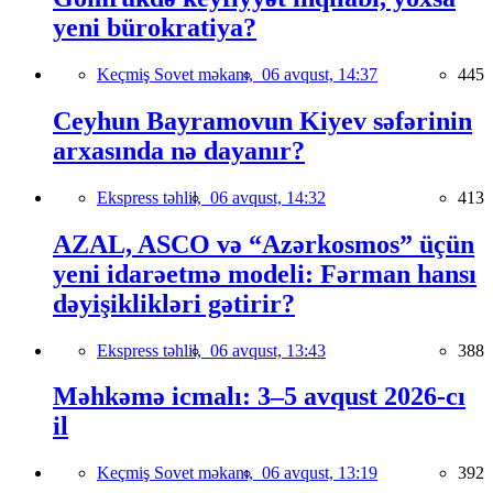
yeni bürokratiya?
Keçmiş Sovet məkanı,
06 avqust, 14:37
445
Ceyhun Bayramovun Kiyev səfərinin
arxasında nə dayanır?
Ekspress təhlil,
06 avqust, 14:32
413
AZAL, ASCO və “Azərkosmos” üçün
yeni idarəetmə modeli: Fərman hansı
dəyişiklikləri gətirir?
Ekspress təhlil,
06 avqust, 13:43
388
Məhkəmə icmalı: 3–5 avqust 2026-cı
il
Keçmiş Sovet məkanı,
06 avqust, 13:19
392