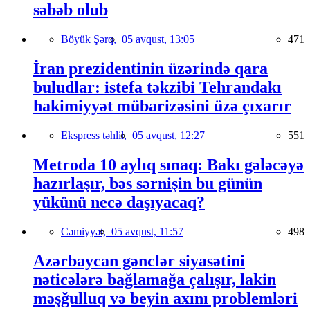
səbəb olub
Böyük Şərq,
05 avqust, 13:05
471
İran prezidentinin üzərində qara
buludlar: istefa təkzibi Tehrandakı
hakimiyyət mübarizəsini üzə çıxarır
Ekspress təhlil,
05 avqust, 12:27
551
Metroda 10 aylıq sınaq: Bakı gələcəyə
hazırlaşır, bəs sərnişin bu günün
yükünü necə daşıyacaq?
Cəmiyyət,
05 avqust, 11:57
498
Azərbaycan gənclər siyasətini
nəticələrə bağlamağa çalışır, lakin
məşğulluq və beyin axını problemləri