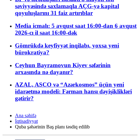
səviyyəsində saxlamaqla AÇG-yə kapital
qoyuluşlarını 31 faiz artırıblar
Media icmalı: 5 avqust saat 16:00-dan 6 avqust
2026-cı il saat 16:00-dək
Gömrükdə keyfiyyət inqilabı, yoxsa yeni
bürokratiya?
Ceyhun Bayramovun Kiyev səfərinin
arxasında nə dayanır?
AZAL, ASCO və “Azərkosmos” üçün yeni
idarəetmə modeli: Fərman hansı dəyişiklikləri
gətirir?
Ana səhifə
İqtisadiyyat
Quba şəhərinin Baş planı təsdiq edilib