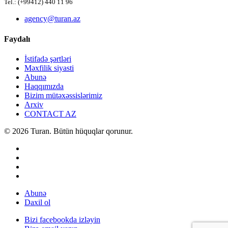
Tel.: (+99412) 440 11 96
agency@turan.az
Faydalı
İstifadə şərtləri
Məxfilik siyasti
Abunə
Haqqımızda
Bizim mütəxəssislərimiz
Arxiv
CONTACT AZ
© 2026 Turan. Bütün hüquqlar qorunur.
Abunə
Daxil ol
Bizi facebookda izləyin