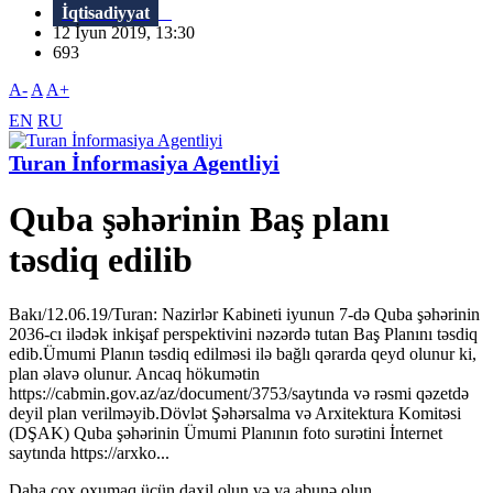
İqtisadiyyat
12 İyun 2019, 13:30
693
A-
A
A+
EN
RU
Turan İnformasiya Agentliyi
Quba şəhərinin Baş planı
təsdiq edilib
Bakı/12.06.19/Turan: Nazirlər Kabineti iyunun 7-də Quba şəhərinin
2036-cı ilədək inkişaf perspektivini nəzərdə tutan Baş Planını təsdiq
edib.Ümumi Planın təsdiq edilməsi ilə bağlı qərarda qeyd olunur ki,
plan əlavə olunur. Ancaq hökumətin
https://cabmin.gov.az/az/document/3753/saytında və rəsmi qəzetdə
deyil plan verilməyib.Dövlət Şəhərsalma və Arxitektura Komitəsi
(DŞAK) Quba şəhərinin Ümumi Planının foto surətini İnternet
saytında https://arxko...
Daha çox oxumaq üçün daxil olun və ya abunə olun