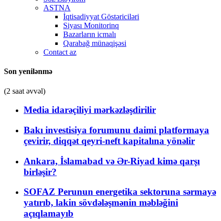
ASTNA
İqtisadiyyat Göstəriciləri
Siyası Monitorinq
Bazarların icmalı
Qarabağ münaqişəsi
Contact az
Son yenilənmə
(2 saat əvvəl)
Media idarəçiliyi mərkəzləşdirilir
Bakı investisiya forumunu daimi platformaya
çevirir, diqqət qeyri-neft kapitalına yönəlir
Ankara, İslamabad və Ər-Riyad kimə qarşı
birləşir?
SOFAZ Perunun energetika sektoruna sərmayə
yatırıb, lakin sövdələşmənin məbləğini
açıqlamayıb