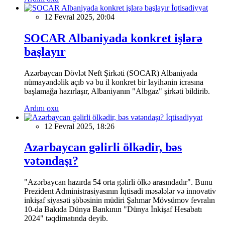
İqtisadiyyat
12 Fevral 2025, 20:04
SOCAR Albaniyada konkret işlərə
başlayır
Azərbaycan Dövlət Neft Şirkəti (SOCAR) Albaniyada
nümayəndəlik açıb və bu il konkret bir layihənin icrasına
başlamağa hazırlaşır, Albaniyanın "Albgaz" şirkəti bildirib.
Ardını oxu
İqtisadiyyat
12 Fevral 2025, 18:26
Azərbaycan gəlirli ölkədir, bəs
vətəndaşı?
"Azərbaycan hazırda 54 orta gəlirli ölkə arasındadır". Bunu
Prezident Administrasiyasının İqtisadi məsələlər və innovativ
inkişaf siyasəti şöbəsinin müdiri Şahmar Mövsümov fevralın
10-da Bakıda Dünya Bankının "Dünya İnkişaf Hesabatı
2024" təqdimatında deyib.