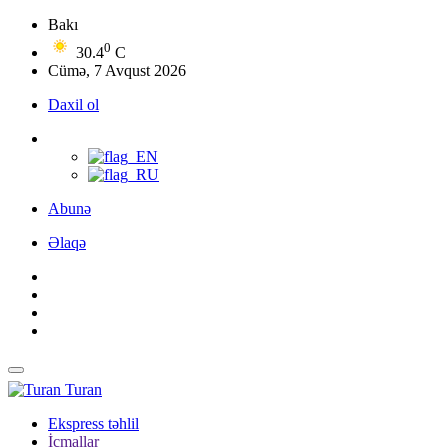
Bakı
0
30.4
C
Cümə, 7 Avqust 2026
Daxil ol
Abunə
Əlaqə
Turan
Ekspress təhlil
İcmallar