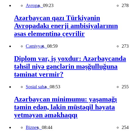
Avropa,
09:23
278
Azərbaycan qazı Türkiyənin
Avropadakı enerji ambisiyalarının
əsas elementinə çevrilir
Cəmiyyət,
08:59
273
Diplom var, iş yoxdur: Azərbaycanda
təhsil niyə gənclərin məşğulluğuna
təminat vermir?
Sosial sahə,
08:53
255
Azərbaycan minimumu: yaşamağı
təmin edən, lakin müstəqil həyata
yetməyən əməkhaqqı
Biznes,
08:44
254