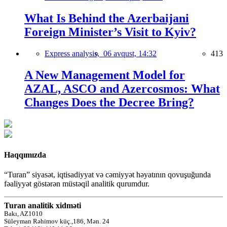
What Is Behind the Azerbaijani
Foreign Minister’s Visit to Kyiv?
Express analysis,
06 avqust, 14:32
413
A New Management Model for
AZAL, ASCO and Azercosmos: What
Changes Does the Decree Bring?
Haqqımızda
“Turan” siyasət, iqtisadiyyat və cəmiyyət həyatının qovuşuğunda
fəaliyyət göstərən müstəqil analitik qurumdur.
Turan analitik xidməti
Bakı, AZ1010
Süleyman Rəhimov küç.,186, Mən. 24