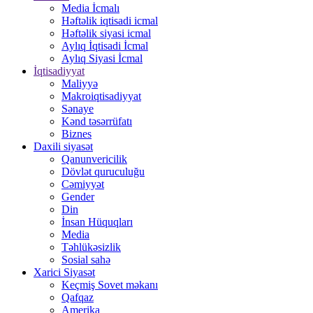
Media İcmalı
Həftəlik iqtisadi icmal
Həftəlik siyasi icmal
Aylıq İqtisadi İcmal
Aylıq Siyasi İcmal
İqtisadiyyat
Maliyyə
Makroiqtisadiyyat
Sənaye
Kənd təsərrüfatı
Biznes
Daxili siyasət
Qanunvericilik
Dövlət quruculuğu
Cəmiyyət
Gender
Din
İnsan Hüquqları
Media
Təhlükəsizlik
Sosial sahə
Xarici Siyasət
Keçmiş Sovet məkanı
Qafqaz
Amerika