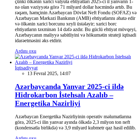
çünki ölkənin xarici valyuta ehtiyatları 2025-ci il yanvarın 1-
nə olan vəziyyətə görə 71 milyard dollar həcmində artıb. Bu
rəqəm, həmçinin Azərbaycan Dövlət Neft Fondu (SOFAZ) və
Azərbaycan Mərkəzi Bankının (AMB) ehtiyatlarını əhatə edir
və ölkənin xarici borcunu xeyli üstələyir; xarici borc
ehtiyatların təxminən 14 dəfə azdır. Bu güclü ehtiyat mövqeyi,
Azərbaycanın maliyyə sabitliyini və hökumətin strateji iqtisadi
idarəetməsini əks etdirir.
Ardını oxu
İqtisadiyyat
13 Fevral 2025, 14:07
Azərbaycanda Yanvar 2025-ci ildə
Hidrokarbon İstehsalı Azalıb –
Energetika Nazirliyi
Azərbaycan Energetika Nazirliyinin operativ məlumatlarına
görə, 2025-ci ilin yanvar ayında ölkədə 2,3 milyon ton neft
(kondensatla birlikdə) və 3,9 milyard kubmetr qaz hasil edilib.
Ardını oxu