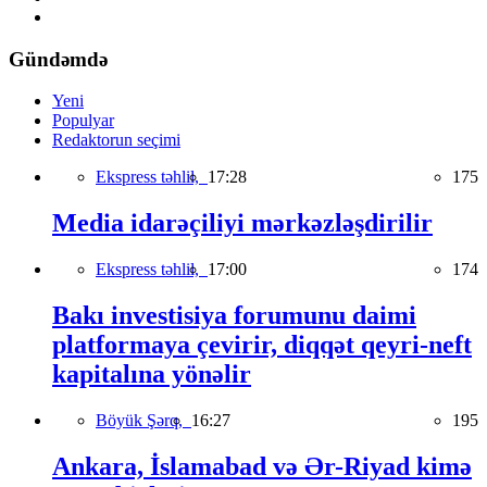
Gündəmdə
Yeni
Populyar
Redaktorun seçimi
Ekspress təhlil,
17:28
175
Media idarəçiliyi mərkəzləşdirilir
Ekspress təhlil,
17:00
174
Bakı investisiya forumunu daimi
platformaya çevirir, diqqət qeyri-neft
kapitalına yönəlir
Böyük Şərq,
16:27
195
Ankara, İslamabad və Ər-Riyad kimə