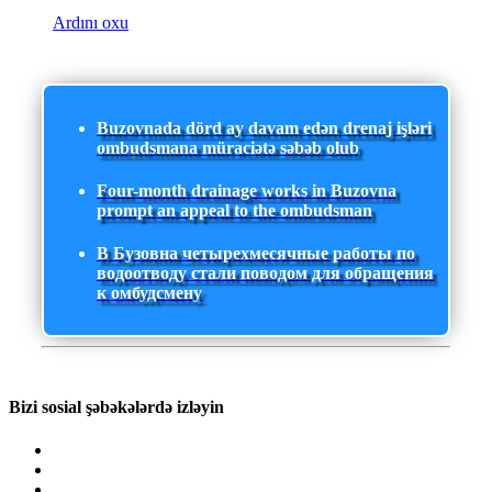
Ardını oxu
Buzovnada dörd ay davam edən drenaj işləri
ombudsmana müraciətə səbəb olub
Four-month drainage works in Buzovna
prompt an appeal to the ombudsman
В Бузовна четырехмесячные работы по
водоотводу стали поводом для обращения
к омбудсмену
Bizi sosial şəbəkələrdə izləyin