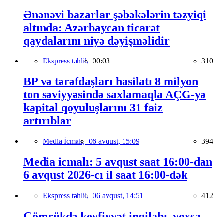
Ənənəvi bazarlar şəbəkələrin təzyiqi
altında: Azərbaycan ticarət
qaydalarını niyə dəyişməlidir
Ekspress təhlil,
00:03
310
BP və tərəfdaşları hasilatı 8 milyon
ton səviyyəsində saxlamaqla AÇG-yə
kapital qoyuluşlarını 31 faiz
artırıblar
Media İcmalı,
06 avqust, 15:09
394
Media icmalı: 5 avqust saat 16:00-dan
6 avqust 2026-cı il saat 16:00-dək
Ekspress təhlil,
06 avqust, 14:51
412
Gömrükdə keyfiyyət inqilabı, yoxsa