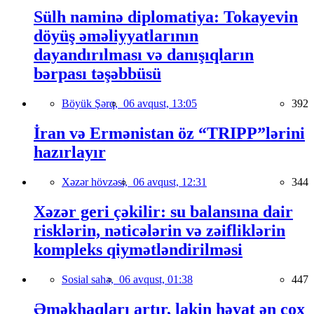
Sülh naminə diplomatiya: Tokayevin
döyüş əməliyyatlarının
dayandırılması və danışıqların
bərpası təşəbbüsü
Böyük Şərq,
06 avqust, 13:05
392
İran və Ermənistan öz “TRIPP”lərini
hazırlayır
Xəzər hövzəsi,
06 avqust, 12:31
344
Xəzər geri çəkilir: su balansına dair
risklərin, nəticələrin və zəifliklərin
kompleks qiymətləndirilməsi
Sosial sahə,
06 avqust, 01:38
447
Əməkhaqları artır, lakin həyat ən çox