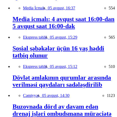
Media İcmalı,
05 avqust, 16:37
554
Media icmalı: 4 avqust saat 16:00-dan
5 avqust saat 16:00-dək
Ekspress təhlil,
05 avqust, 15:29
565
Sosial şəbəkələr üçün 16 yaş həddi
tətbiq olunur
Ekspress təhlil,
05 avqust, 15:12
510
Dövlət əmlakının qurumlar arasında
verilməsi qaydaları sadələşdirilib
Cəmiyyət,
05 avqust, 14:30
1123
Buzovnada dörd ay davam edən
drenaj işləri ombudsmana müraciətə