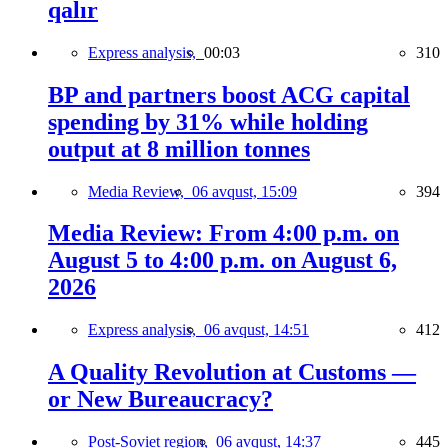
qalır
Express analysis,
00:03
310
BP and partners boost ACG capital
spending by 31% while holding
output at 8 million tonnes
Media Review,
06 avqust, 15:09
394
Media Review: From 4:00 p.m. on
August 5 to 4:00 p.m. on August 6,
2026
Express analysis,
06 avqust, 14:51
412
A Quality Revolution at Customs —
or New Bureaucracy?
Post-Soviet region,
06 avqust, 14:37
445