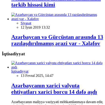
tərkib hissəsi kimi
Siyasət
12 İyun 2019 13:32
Azərbaycan və Gürcüstan arasında 13
razılaşdırılmamış ərazi var - Xələfov
İqtisadiyyat
İqtisadiyyat
13 Fevral 2025, 14:47
Azərbaycanın xarici valyuta
ehtiyatları xarici borcu 14 dəfə aşdı
Azərbaycanın maliyyə vəziyyəti möhkəmlənməyə davam edir,