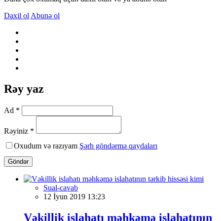
Daxil ol
Abunə ol
Rəy yaz
Ad *
Rəyiniz *
Oxudum və razıyam
Şərh göndərmə qaydaları
Göndər
Sual-cavab
12 İyun 2019 13:23
Vəkillik islahatı məhkəmə islahatının