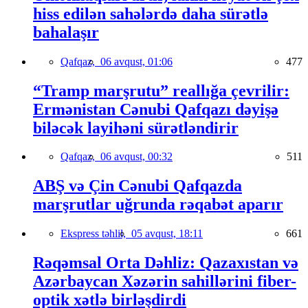
hiss edilən sahələrdə daha sürətlə
bahalaşır
Qafqaz,
06 avqust, 01:06
477
“Tramp marşrutu” reallığa çevrilir:
Ermənistan Cənubi Qafqazı dəyişə
biləcək layihəni sürətləndirir
Qafqaz,
06 avqust, 00:32
511
ABŞ və Çin Cənubi Qafqazda
marşrutlar uğrunda rəqabət aparır
Ekspress təhlil,
05 avqust, 18:11
661
Rəqəmsal Orta Dəhliz: Qazaxıstan və
Azərbaycan Xəzərin sahillərini fiber-
optik xətlə birləşdirdi