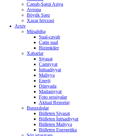
Cənub-Şərqi Asiya
Avropa
Böyük Şərq
Xəzər hövzəsi
Arxiv
Müsahibə
Sual-cavab
Çətin sual
Bizimkiler
Xəbərlər
Siyasət
Cəmiyyət
İqtisadiyyat
Maliyyə
Enerji
Dünyada
Mədəniyyət
Foto sessiyalar
Aktual Reportaj
Buraxılışlar
Bülleten Siyasət
Bülleten İqtisadiyyat
Bülleten Maliyyə
Bülleten Energetika
Söz istəyirəm