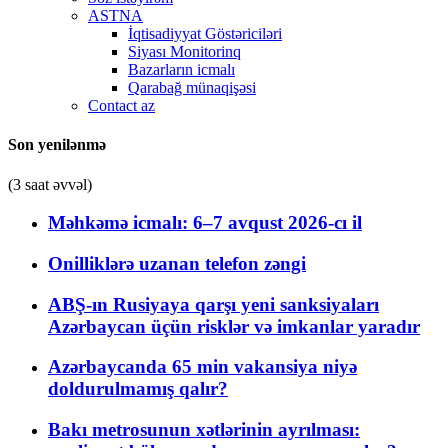
ASTNA
İqtisadiyyat Göstəriciləri
Siyası Monitorinq
Bazarların icmalı
Qarabağ münaqişəsi
Contact az
Son yenilənmə
(3 saat əvvəl)
Məhkəmə icmalı: 6–7 avqust 2026-cı il
Onilliklərə uzanan telefon zəngi
ABŞ-ın Rusiyaya qarşı yeni sanksiyaları
Azərbaycan üçün risklər və imkanlar yaradır
Azərbaycanda 65 min vakansiya niyə
doldurulmamış qalır?
Bakı metrosunun xətlərinin ayrılması: