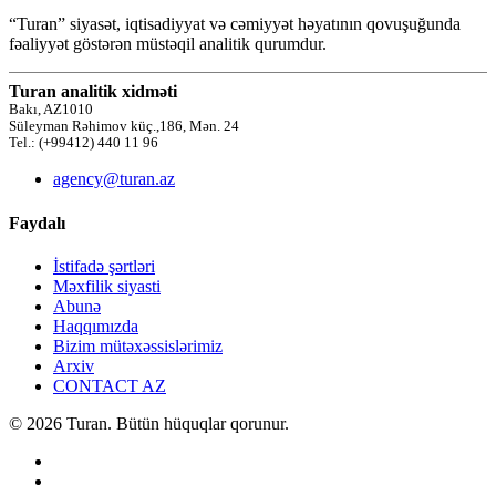
“Turan” siyasət, iqtisadiyyat və cəmiyyət həyatının qovuşuğunda
fəaliyyət göstərən müstəqil analitik qurumdur.
Turan analitik xidməti
Bakı, AZ1010
Süleyman Rəhimov küç.,186, Mən. 24
Tel.: (+99412) 440 11 96
agency@turan.az
Faydalı
İstifadə şərtləri
Məxfilik siyasti
Abunə
Haqqımızda
Bizim mütəxəssislərimiz
Arxiv
CONTACT AZ
© 2026 Turan. Bütün hüquqlar qorunur.