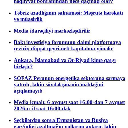
nəqliyyat böhranından necə qaçmaq olar?
Təbriz azadlığının salnaməsi: Məşrutə hərəkatı
və müasirlik
Media idarəçiliyi mərkəzləşdirilir
Bakı investisiya forumunu daimi platformaya
çevirir, diqqət qeyri-neft kapitalına yönəlir
Ankara, İslamabad və Ər-Riyad kimə qarşı
birləşir?
SOFAZ Perunun energetika sektoruna sərmayə
yatırıb, lakin sövdələşmənin məbləğini
açıqlamayıb
Media icmalı: 6 avqust saat 16:00-dan 7 avqust
2026-cı il saat 16:00-dək
Seçkilərdən sonra Ermənistan və Rusiya
gərginliyi azaltmağın yollarını axtarır, lakin