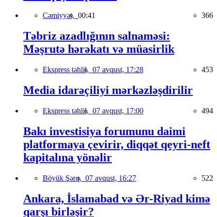
Cəmiyyət,
00:41
366
Təbriz azadlığının salnaməsi:
Məşrutə hərəkatı və müasirlik
Ekspress təhlil,
07 avqust, 17:28
453
Media idarəçiliyi mərkəzləşdirilir
Ekspress təhlil,
07 avqust, 17:00
494
Bakı investisiya forumunu daimi
platformaya çevirir, diqqət qeyri-neft
kapitalına yönəlir
Böyük Şərq,
07 avqust, 16:27
522
Ankara, İslamabad və Ər-Riyad kimə
qarşı birləşir?