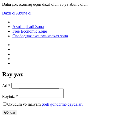
Daha çox oxumaq üçün daxil olun və ya abunə olun
Daxil ol
Abunə ol
Azad İqtisadi Zona
Free Economic Zone
Свободная экономическая зона
Rəy yaz
Ad *
Rəyiniz *
Oxudum və razıyam
Şərh göndərmə qaydaları
Göndər