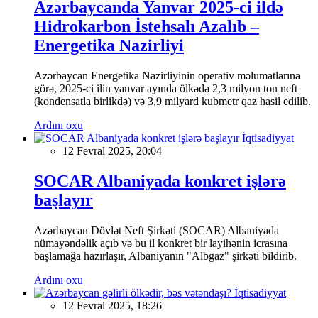
Azərbaycanda Yanvar 2025-ci ildə
Hidrokarbon İstehsalı Azalıb –
Energetika Nazirliyi
Azərbaycan Energetika Nazirliyinin operativ məlumatlarına
görə, 2025-ci ilin yanvar ayında ölkədə 2,3 milyon ton neft
(kondensatla birlikdə) və 3,9 milyard kubmetr qaz hasil edilib.
Ardını oxu
İqtisadiyyat
12 Fevral 2025, 20:04
SOCAR Albaniyada konkret işlərə
başlayır
Azərbaycan Dövlət Neft Şirkəti (SOCAR) Albaniyada
nümayəndəlik açıb və bu il konkret bir layihənin icrasına
başlamağa hazırlaşır, Albaniyanın "Albgaz" şirkəti bildirib.
Ardını oxu
İqtisadiyyat
12 Fevral 2025, 18:26