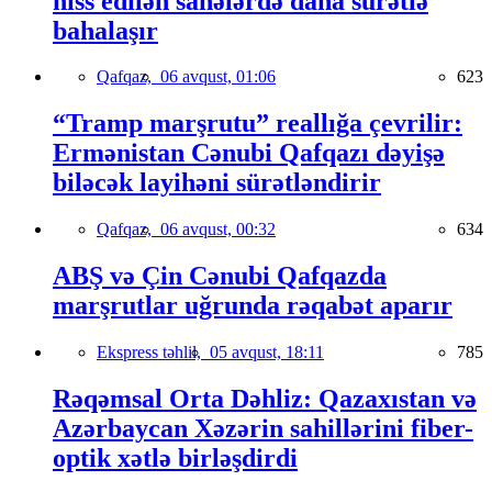
hiss edilən sahələrdə daha sürətlə
bahalaşır
Qafqaz,
06 avqust, 01:06
623
“Tramp marşrutu” reallığa çevrilir:
Ermənistan Cənubi Qafqazı dəyişə
biləcək layihəni sürətləndirir
Qafqaz,
06 avqust, 00:32
634
ABŞ və Çin Cənubi Qafqazda
marşrutlar uğrunda rəqabət aparır
Ekspress təhlil,
05 avqust, 18:11
785
Rəqəmsal Orta Dəhliz: Qazaxıstan və
Azərbaycan Xəzərin sahillərini fiber-
optik xətlə birləşdirdi