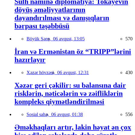
Sülh naminə diplomatiya: Tokayevin
döyüş əməliyyatlarının
dayandırılması və danışıqların
bərpası təşəbbüsü
Böyük Şərq,
06 avqust, 13:05
570
İran və Ermənistan öz “TRIPP”lərini
hazırlayır
Xəzər hövzəsi,
06 avqust, 12:31
430
Xəzər geri çəkilir: su balansına dair
risklərin, nəticələrin və zəifliklərin
kompleks qiymətləndirilməsi
Sosial sahə,
06 avqust, 01:38
556
Əməkhaqları artır, lakin həyat ən çox