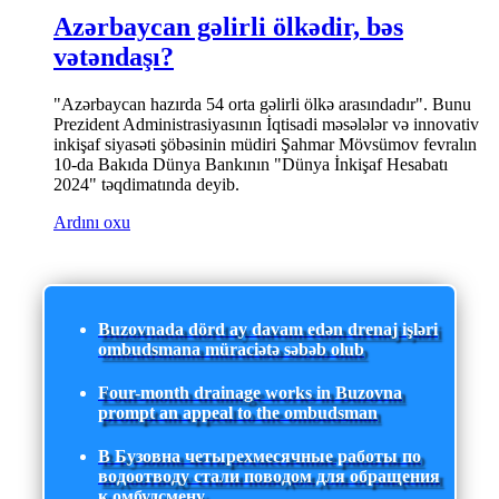
Azərbaycan gəlirli ölkədir, bəs
vətəndaşı?
"Azərbaycan hazırda 54 orta gəlirli ölkə arasındadır". Bunu
Prezident Administrasiyasının İqtisadi məsələlər və innovativ
inkişaf siyasəti şöbəsinin müdiri Şahmar Mövsümov fevralın
10-da Bakıda Dünya Bankının "Dünya İnkişaf Hesabatı
2024" təqdimatında deyib.
Ardını oxu
Buzovnada dörd ay davam edən drenaj işləri
ombudsmana müraciətə səbəb olub
Four-month drainage works in Buzovna
prompt an appeal to the ombudsman
В Бузовна четырехмесячные работы по
водоотводу стали поводом для обращения
к омбудсмену