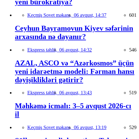
yeni bürokratiya?
Keçmiş Sovet məkanı,
06 avqust, 14:37
601
Ceyhun Bayramovun Kiyev səfərinin
arxasında nə dayanır?
Ekspress təhlil,
06 avqust, 14:32
546
AZAL, ASCO və “Azərkosmos” üçün
yeni idarəetmə modeli: Fərman hansı
dəyişiklikləri gətirir?
Ekspress təhlil,
06 avqust, 13:43
519
Məhkəmə icmalı: 3–5 avqust 2026-cı
il
Keçmiş Sovet məkanı,
06 avqust, 13:19
529