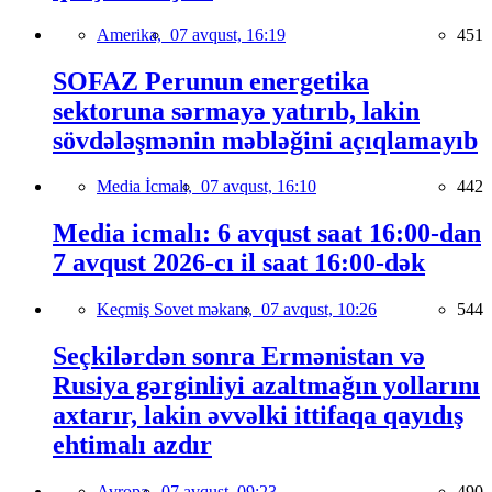
Amerika,
07 avqust, 16:19
451
SOFAZ Perunun energetika
sektoruna sərmayə yatırıb, lakin
sövdələşmənin məbləğini açıqlamayıb
Media İcmalı,
07 avqust, 16:10
442
Media icmalı: 6 avqust saat 16:00-dan
7 avqust 2026-cı il saat 16:00-dək
Keçmiş Sovet məkanı,
07 avqust, 10:26
544
Seçkilərdən sonra Ermənistan və
Rusiya gərginliyi azaltmağın yollarını
axtarır, lakin əvvəlki ittifaqa qayıdış
ehtimalı azdır
Avropa,
07 avqust, 09:23
490