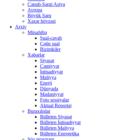
Cənub-Şərqi Asiya
Avropa
Böyük Şərq
Xəzər hövzəsi
Arxiv
Müsahibə
Sual-cavab
Çətin sual
Bizimkiler
Xəbərlər
Siyasət
Cəmiyyət
İqtisadiyyat
Maliyyə
Enerji
Dünyada
Mədəniyyət
Foto sessiyalar
Aktual Reportaj
Buraxılışlar
Bülleten Siyasət
Bülleten İqtisadiyyat
Bülleten Maliyyə
Bülleten Energetika
Söz istəyirəm