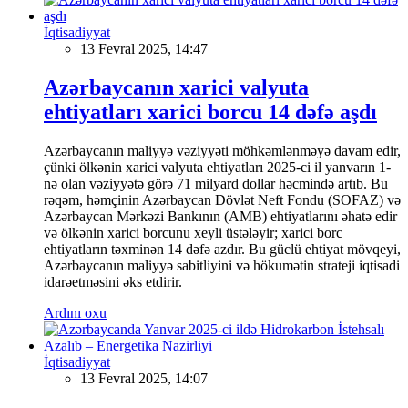
İqtisadiyyat
13 Fevral 2025, 14:47
Azərbaycanın xarici valyuta
ehtiyatları xarici borcu 14 dəfə aşdı
Azərbaycanın maliyyə vəziyyəti möhkəmlənməyə davam edir,
çünki ölkənin xarici valyuta ehtiyatları 2025-ci il yanvarın 1-
nə olan vəziyyətə görə 71 milyard dollar həcmində artıb. Bu
rəqəm, həmçinin Azərbaycan Dövlət Neft Fondu (SOFAZ) və
Azərbaycan Mərkəzi Bankının (AMB) ehtiyatlarını əhatə edir
və ölkənin xarici borcunu xeyli üstələyir; xarici borc
ehtiyatların təxminən 14 dəfə azdır. Bu güclü ehtiyat mövqeyi,
Azərbaycanın maliyyə sabitliyini və hökumətin strateji iqtisadi
idarəetməsini əks etdirir.
Ardını oxu
İqtisadiyyat
13 Fevral 2025, 14:07