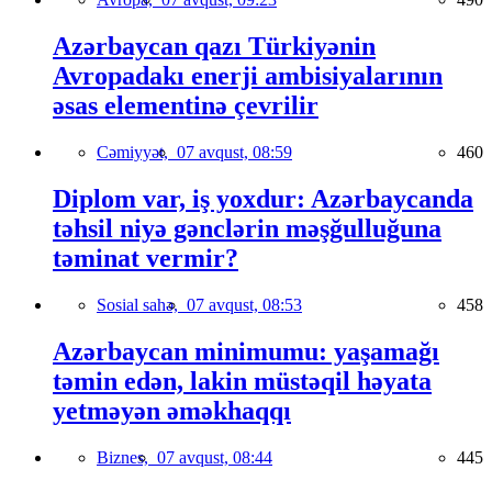
Azərbaycan qazı Türkiyənin
Avropadakı enerji ambisiyalarının
əsas elementinə çevrilir
Cəmiyyət,
07 avqust, 08:59
460
Diplom var, iş yoxdur: Azərbaycanda
təhsil niyə gənclərin məşğulluğuna
təminat vermir?
Sosial sahə,
07 avqust, 08:53
458
Azərbaycan minimumu: yaşamağı
təmin edən, lakin müstəqil həyata
yetməyən əməkhaqqı
Biznes,
07 avqust, 08:44
445