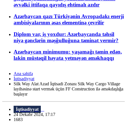
əvvəlki ittifaqa qayıdış ehtimalı azdır
Azərbaycan qazı Türkiyənin Avropadakı enerji
ambisiyalarının əsas elementinə çevrilir
Diplom var, iş yoxdur: Azərbaycanda təhsil
niyə gənclərin məşğulluğuna təminat vermir?
Azərbaycan minimumu: yaşamağı təmin edən,
lakin müstəqil həyata yetməyən əməkhaqqı
Ana səhifə
İqtisadiyyat
Silk Way Alat Azad İqtisadi Zonası Silk Way Cargo Village
layihəsinə start vermək üçün FF Construction ilə əməkdaşlığa
başlayır
İqtisadiyyat
24 Dekabr 2024, 17:17
1683