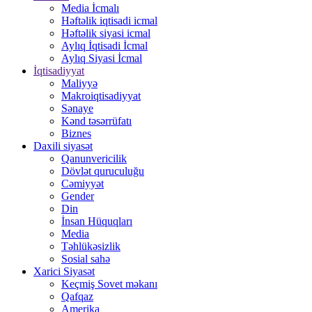
Media İcmalı
Həftəlik iqtisadi icmal
Həftəlik siyasi icmal
Aylıq İqtisadi İcmal
Aylıq Siyasi İcmal
İqtisadiyyat
Maliyyə
Makroiqtisadiyyat
Sənaye
Kənd təsərrüfatı
Biznes
Daxili siyasət
Qanunvericilik
Dövlət quruculuğu
Cəmiyyət
Gender
Din
İnsan Hüquqları
Media
Təhlükəsizlik
Sosial sahə
Xarici Siyasət
Keçmiş Sovet məkanı
Qafqaz
Amerika