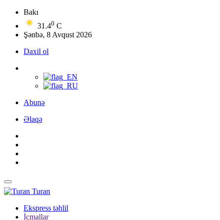
Bakı
0
31.4
C
Şənbə, 8 Avqust 2026
Daxil ol
Abunə
Əlaqə
Turan
Ekspress təhlil
İcmallar