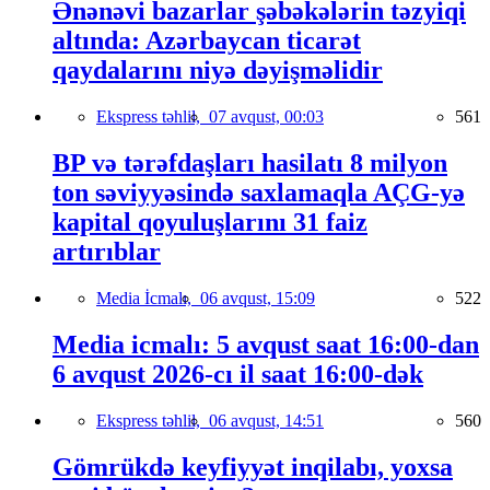
Ənənəvi bazarlar şəbəkələrin təzyiqi
altında: Azərbaycan ticarət
qaydalarını niyə dəyişməlidir
Ekspress təhlil,
07 avqust, 00:03
561
BP və tərəfdaşları hasilatı 8 milyon
ton səviyyəsində saxlamaqla AÇG-yə
kapital qoyuluşlarını 31 faiz
artırıblar
Media İcmalı,
06 avqust, 15:09
522
Media icmalı: 5 avqust saat 16:00-dan
6 avqust 2026-cı il saat 16:00-dək
Ekspress təhlil,
06 avqust, 14:51
560
Gömrükdə keyfiyyət inqilabı, yoxsa