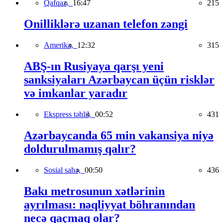
Qafqaz,
16:47
215
Onilliklərə uzanan telefon zəngi
Amerika,
12:32
315
ABŞ-ın Rusiyaya qarşı yeni
sanksiyaları Azərbaycan üçün risklər
və imkanlar yaradır
Ekspress təhlil,
00:52
431
Azərbaycanda 65 min vakansiya niyə
doldurulmamış qalır?
Sosial sahə,
00:50
436
Bakı metrosunun xətlərinin
ayrılması: nəqliyyat böhranından
necə qaçmaq olar?