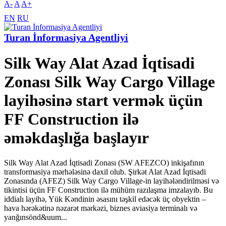
A-
A
A+
EN
RU
Turan İnformasiya Agentliyi
Silk Way Alat Azad İqtisadi
Zonası Silk Way Cargo Village
layihəsinə start vermək üçün
FF Construction ilə
əməkdaşlığa başlayır
Silk Way Alat Azad İqtisadi Zonası (SW AFEZCO) inkişafının
transformasiya mərhələsinə daxil olub. Şirkət Alat Azad İqtisadi
Zonasında (AFEZ) Silk Way Cargo Village-in layihələndirilməsi və
tikintisi üçün FF Construction ilə mühüm razılaşma imzalayıb. Bu
iddialı layihə, Yük Kəndinin əsasını təşkil edəcək üç obyektin –
hava hərəkətinə nəzarət mərkəzi, biznes aviasiya terminalı və
yanğınsönd&uum...