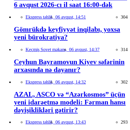
6 avqust 2026-cı il saat 16:00-dək
Ekspress təhlil,
06 avqust, 14:51
304
Gömrükdə keyfiyyət inqilabı, yoxsa
yeni bürokratiya?
Keçmiş Sovet məkanı,
06 avqust, 14:37
314
Ceyhun Bayramovun Kiyev səfərinin
arxasında nə dayanır?
Ekspress təhlil,
06 avqust, 14:32
302
AZAL, ASCO və “Azərkosmos” üçün
yeni idarəetmə modeli: Fərman hansı
dəyişiklikləri gətirir?
Ekspress təhlil,
06 avqust, 13:43
293