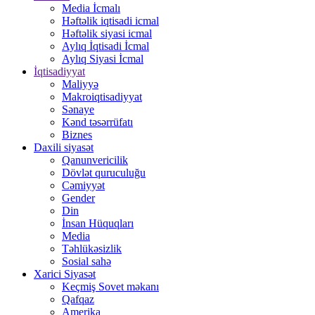
Media İcmalı
Həftəlik iqtisadi icmal
Həftəlik siyasi icmal
Aylıq İqtisadi İcmal
Aylıq Siyasi İcmal
İqtisadiyyat
Maliyyə
Makroiqtisadiyyat
Sənaye
Kənd təsərrüfatı
Biznes
Daxili siyasət
Qanunvericilik
Dövlət quruculuğu
Cəmiyyət
Gender
Din
İnsan Hüquqları
Media
Təhlükəsizlik
Sosial sahə
Xarici Siyasət
Keçmiş Sovet məkanı
Qafqaz
Amerika