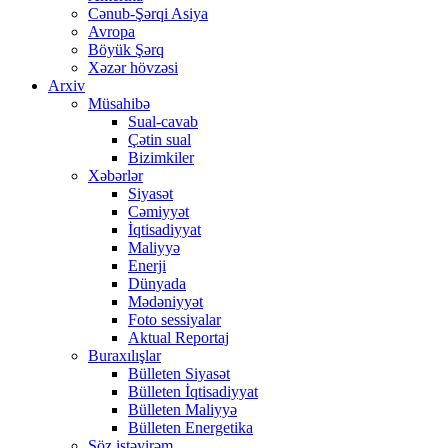
Cənub-Şərqi Asiya
Avropa
Böyük Şərq
Xəzər hövzəsi
Arxiv
Müsahibə
Sual-cavab
Çətin sual
Bizimkiler
Xəbərlər
Siyasət
Cəmiyyət
İqtisadiyyat
Maliyyə
Enerji
Dünyada
Mədəniyyət
Foto sessiyalar
Aktual Reportaj
Buraxılışlar
Bülleten Siyasət
Bülleten İqtisadiyyat
Bülleten Maliyyə
Bülleten Energetika
Söz istəyirəm