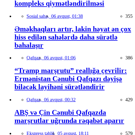
kompleks qiymətləndirilməsi
Sosial sahə,
06 avqust, 01:38
355
Əməkhaqları artır, lakin həyat ən çox
hiss edilən sahələrdə daha sürətlə
bahalaşır
Qafqaz,
06 avqust, 01:06
386
“Tramp marşrutu” reallığa çevrilir:
Ermənistan Cənubi Qafqazı dəyişə
biləcək layihəni sürətləndirir
Qafqaz,
06 avqust, 00:32
429
ABŞ və Çin Cənubi Qafqazda
marşrutlar uğrunda rəqabət aparır
Ekspress təhlil,
05 avqust, 18:11
579