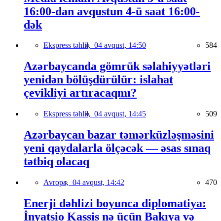
16:00-dan avqustun 4-ü saat 16:00-
dək
Ekspress təhlil,
04 avqust, 14:50
584
Azərbaycanda gömrük səlahiyyətləri
yenidən bölüşdürülür: islahat
çevikliyi artıracaqmı?
Ekspress təhlil,
04 avqust, 14:45
509
Azərbaycan bazar təmərküzləşməsini
yeni qaydalarla ölçəcək — əsas sınaq
tətbiq olacaq
Avropa,
04 avqust, 14:42
470
Enerji dəhlizi boyunca diplomatiya:
İnyatsio Kassis nə üçün Bakıya və