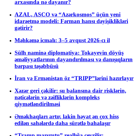
arxasında nə dayanır?
AZAL, ASCO və “Azərkosmos” üçün yeni
idarəetmə modeli: Fərman hansı dəyişiklikləri
gətirir?
Məhkəmə icmalı: 3–5 avqust 2026-cı il
Sülh naminə diplomatiya: Tokayevin döyüş
əməliyyatlarının dayandırılması və danışıqların
bərpası təşəbbüsü
İran və Ermənistan öz “TRIPP”lərini hazırlayır
Xəzər geri çəkilir: su balansına dair risklərin,
nəticələrin və zəifliklərin kompleks
qiymətləndirilməsi
Əməkhaqları artır, lakin həyat ən çox hiss
edilən sahələrdə daha sürətlə bahalaşır
“Tramp marşrutu” reallığa çevrilir: