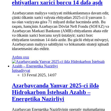
ehtiyatları xarici borcu 14 dəfə aşdı
Azərbaycanın maliyyə vəziyyəti möhkəmlənməyə davam edir,
çünki ölkənin xarici valyuta ehtiyatları 2025-ci il yanvarın 1-
nə olan vəziyyətə görə 71 milyard dollar həcmində artıb. Bu
rəqəm, həmçinin Azərbaycan Dövlət Neft Fondu (SOFAZ) və
Azərbaycan Mərkəzi Bankının (AMB) ehtiyatlarını əhatə edir
və ölkənin xarici borcunu xeyli üstələyir; xarici borc
ehtiyatların təxminən 14 dəfə azdır. Bu güclü ehtiyat mövqeyi,
Azərbaycanın maliyyə sabitliyini və hökumətin strateji iqtisadi
idarəetməsini əks etdirir.
Ardını oxu
İqtisadiyyat
13 Fevral 2025, 14:07
Azərbaycanda Yanvar 2025-ci ildə
Hidrokarbon İstehsalı Azalıb –
Energetika Nazirliyi
Azərbaycan Energetika Nazirliyinin operativ məlumatlarına