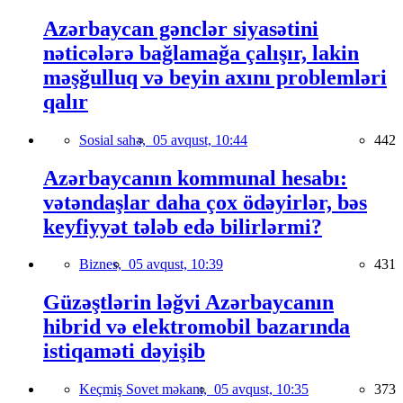
Azərbaycan gənclər siyasətini
nəticələrə bağlamağa çalışır, lakin
məşğulluq və beyin axını problemləri
qalır
Sosial sahə,
05 avqust, 10:44
442
Azərbaycanın kommunal hesabı:
vətəndaşlar daha çox ödəyirlər, bəs
keyfiyyət tələb edə bilirlərmi?
Biznes,
05 avqust, 10:39
431
Güzəştlərin ləğvi Azərbaycanın
hibrid və elektromobil bazarında
istiqaməti dəyişib
Keçmiş Sovet məkanı,
05 avqust, 10:35
373