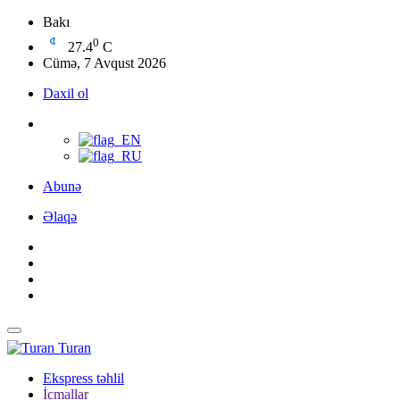
Bakı
0
27.4
C
Cümə, 7 Avqust 2026
Daxil ol
Abunə
Əlaqə
Turan
Ekspress təhlil
İcmallar