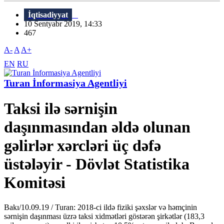
İqtisadiyyat
10 Sentyabr 2019, 14:33
467
A-
A
A+
EN
RU
Turan İnformasiya Agentliyi
Taksi ilə sərnişin
daşınmasından əldə olunan
gəlirlər xərcləri üç dəfə
üstələyir - Dövlət Statistika
Komitəsi
Bakı/10.09.19 / Turan: 2018-ci ildə fiziki şəxslər və həmçinin
sərnişin daşınması üzrə taksi xidmətləri göstərən şirkətlər (183,3