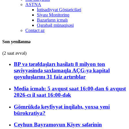
ASTNA
İqtisadiyyat Göstəriciləri
Siyası Monitorinq
Bazarların icmalı
Qarabağ münaqişəsi
Contact az
Son yenilənmə
(2 saat əvvəl)
BP və tərəfdaşları hasilatı 8 milyon ton
səviyyəsində saxlamaqla AÇG-yə kapital
qoyuluşlarını 31 faiz artırıblar
Media icmalı: 5 avqust saat 16:00-dan 6 avqust
2026-cı il saat 16:00-dək
Gömrükdə keyfiyyət inqilabı, yoxsa yeni
bürokratiya?
Ceyhun Bayramovun Kiyev səfərinin