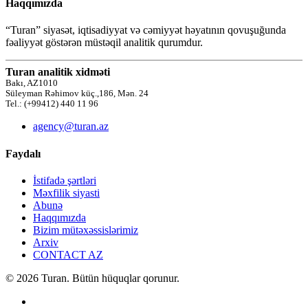
Haqqımızda
“Turan” siyasət, iqtisadiyyat və cəmiyyət həyatının qovuşuğunda
fəaliyyət göstərən müstəqil analitik qurumdur.
Turan analitik xidməti
Bakı, AZ1010
Süleyman Rəhimov küç.,186, Mən. 24
Tel.: (+99412) 440 11 96
agency@turan.az
Faydalı
İstifadə şərtləri
Məxfilik siyasti
Abunə
Haqqımızda
Bizim mütəxəssislərimiz
Arxiv
CONTACT AZ
© 2026 Turan. Bütün hüquqlar qorunur.