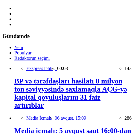
Gündəmdə
Yeni
Populyar
Redaktorun seçimi
Ekspress təhlil,
00:03
143
BP və tərəfdaşları hasilatı 8 milyon
ton səviyyəsində saxlamaqla AÇG-yə
kapital qoyuluşlarını 31 faiz
artırıblar
Media İcmalı,
06 avqust, 15:09
286
Media icmalı: 5 avqust saat 16:00-dan