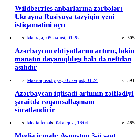
Wildberries anbarlarına zərbələr:
Ukrayna Rusiyaya təzyiqin yeni
istiqamətini açır
Maliyyə,
05 avqust, 01:28
505
Azərbaycan ehtiyatlarını artırır, lakin
manatın dayanıqlılığı hələ də neftdən
asılıdır
Makroiqtisadiyyat,
05 avqust, 01:24
391
Azərbaycan iqtisadi artımın zəiflədiyi
şəraitdə rəqəmsallaşmanı
sürətləndirir
Media İcmalı,
04 avqust, 16:04
485
Media icmalı: Avqustun 3-ü saat