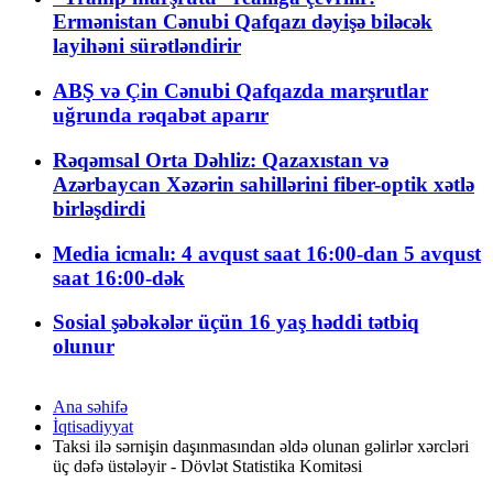
Ermənistan Cənubi Qafqazı dəyişə biləcək
layihəni sürətləndirir
ABŞ və Çin Cənubi Qafqazda marşrutlar
uğrunda rəqabət aparır
Rəqəmsal Orta Dəhliz: Qazaxıstan və
Azərbaycan Xəzərin sahillərini fiber-optik xətlə
birləşdirdi
Media icmalı: 4 avqust saat 16:00-dan 5 avqust
saat 16:00-dək
Sosial şəbəkələr üçün 16 yaş həddi tətbiq
olunur
Ana səhifə
İqtisadiyyat
Taksi ilə sərnişin daşınmasından əldə olunan gəlirlər xərcləri
üç dəfə üstələyir - Dövlət Statistika Komitəsi