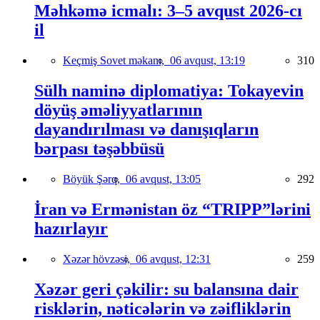
Məhkəmə icmalı: 3–5 avqust 2026-cı
il
Keçmiş Sovet məkanı,
06 avqust, 13:19
310
Sülh naminə diplomatiya: Tokayevin
döyüş əməliyyatlarının
dayandırılması və danışıqların
bərpası təşəbbüsü
Böyük Şərq,
06 avqust, 13:05
292
İran və Ermənistan öz “TRIPP”lərini
hazırlayır
Xəzər hövzəsi,
06 avqust, 12:31
259
Xəzər geri çəkilir: su balansına dair
risklərin, nəticələrin və zəifliklərin