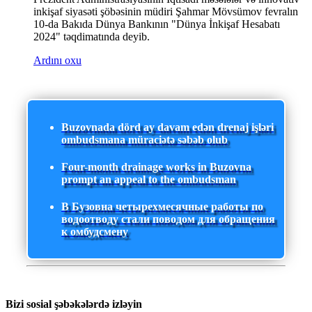
inkişaf siyasəti şöbəsinin müdiri Şahmar Mövsümov fevralın
10-da Bakıda Dünya Bankının "Dünya İnkişaf Hesabatı
2024" təqdimatında deyib.
Ardını oxu
Buzovnada dörd ay davam edən drenaj işləri
ombudsmana müraciətə səbəb olub
Four-month drainage works in Buzovna
prompt an appeal to the ombudsman
В Бузовна четырехмесячные работы по
водоотводу стали поводом для обращения
к омбудсмену
Bizi sosial şəbəkələrdə izləyin