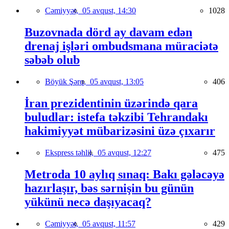
Cəmiyyət,
05 avqust, 14:30
1028
Buzovnada dörd ay davam edən
drenaj işləri ombudsmana müraciətə
səbəb olub
Böyük Şərq,
05 avqust, 13:05
406
İran prezidentinin üzərində qara
buludlar: istefa təkzibi Tehrandakı
hakimiyyət mübarizəsini üzə çıxarır
Ekspress təhlil,
05 avqust, 12:27
475
Metroda 10 aylıq sınaq: Bakı gələcəyə
hazırlaşır, bəs sərnişin bu günün
yükünü necə daşıyacaq?
Cəmiyyət,
05 avqust, 11:57
429