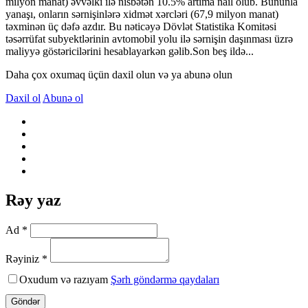
milyon manat) əvvəlki ilə nisbətən 10.5% artıma nail olub. Bununla
yanaşı, onların sərnişinlərə xidmət xərcləri (67,9 milyon manat)
təxminən üç dəfə azdır. Bu nəticəyə Dövlət Statistika Komitəsi
təsərrüfat subyektlərinin avtomobil yolu ilə sərnişin daşınması üzrə
maliyyə göstəricilərini hesablayarkən gəlib.Son beş ildə...
Daha çox oxumaq üçün daxil olun və ya abunə olun
Daxil ol
Abunə ol
Rəy yaz
Ad *
Rəyiniz *
Oxudum və razıyam
Şərh göndərmə qaydaları
Göndər