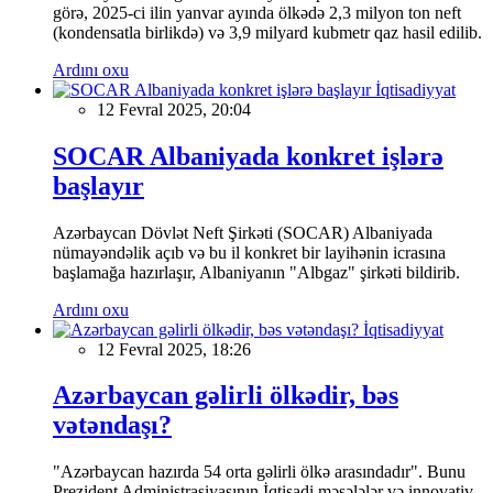
görə, 2025-ci ilin yanvar ayında ölkədə 2,3 milyon ton neft
(kondensatla birlikdə) və 3,9 milyard kubmetr qaz hasil edilib.
Ardını oxu
İqtisadiyyat
12 Fevral 2025, 20:04
SOCAR Albaniyada konkret işlərə
başlayır
Azərbaycan Dövlət Neft Şirkəti (SOCAR) Albaniyada
nümayəndəlik açıb və bu il konkret bir layihənin icrasına
başlamağa hazırlaşır, Albaniyanın "Albgaz" şirkəti bildirib.
Ardını oxu
İqtisadiyyat
12 Fevral 2025, 18:26
Azərbaycan gəlirli ölkədir, bəs
vətəndaşı?
"Azərbaycan hazırda 54 orta gəlirli ölkə arasındadır". Bunu
Prezident Administrasiyasının İqtisadi məsələlər və innovativ