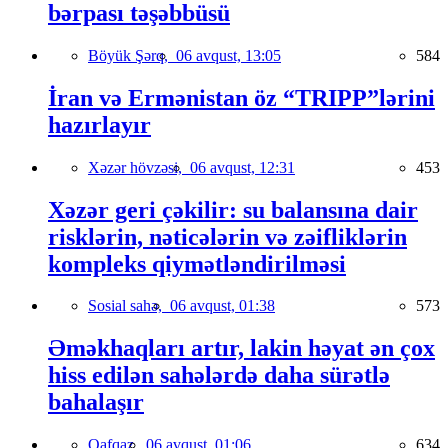
bərpası təşəbbüsü
Böyük Şərq,
06 avqust, 13:05
584
İran və Ermənistan öz “TRIPP”lərini
hazırlayır
Xəzər hövzəsi,
06 avqust, 12:31
453
Xəzər geri çəkilir: su balansına dair
risklərin, nəticələrin və zəifliklərin
kompleks qiymətləndirilməsi
Sosial sahə,
06 avqust, 01:38
573
Əməkhaqları artır, lakin həyat ən çox
hiss edilən sahələrdə daha sürətlə
bahalaşır
Qafqaz,
06 avqust, 01:06
634