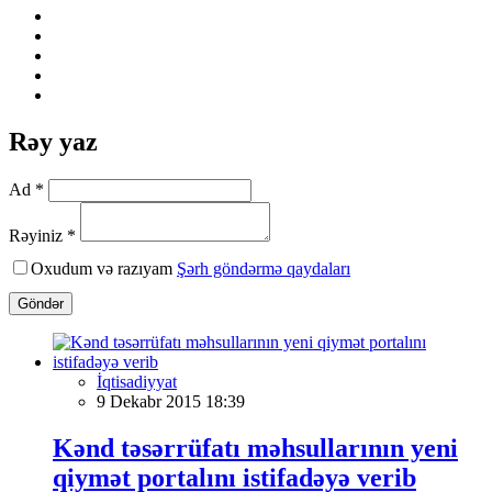
Rəy yaz
Ad *
Rəyiniz *
Oxudum və razıyam
Şərh göndərmə qaydaları
Göndər
İqtisadiyyat
9 Dekabr 2015 18:39
Kənd təsərrüfatı məhsullarının yeni
qiymət portalını istifadəyə verib