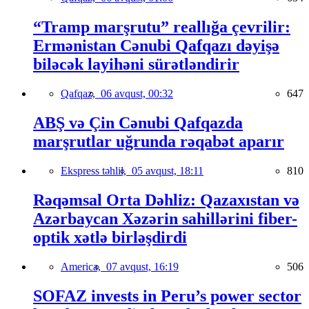
“Tramp marşrutu” reallığa çevrilir:
Ermənistan Cənubi Qafqazı dəyişə
biləcək layihəni sürətləndirir
Qafqaz,
06 avqust, 00:32
647
ABŞ və Çin Cənubi Qafqazda
marşrutlar uğrunda rəqabət aparır
Ekspress təhlil,
05 avqust, 18:11
810
Rəqəmsal Orta Dəhliz: Qazaxıstan və
Azərbaycan Xəzərin sahillərini fiber-
optik xətlə birləşdirdi
America,
07 avqust, 16:19
506
SOFAZ invests in Peru’s power sector