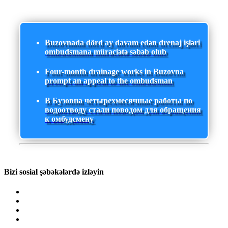
Buzovnada dörd ay davam edən drenaj işləri
ombudsmana müraciətə səbəb olub
Four-month drainage works in Buzovna
prompt an appeal to the ombudsman
В Бузовна четырехмесячные работы по
водоотводу стали поводом для обращения
к омбудсмену
Bizi sosial şəbəkələrdə izləyin