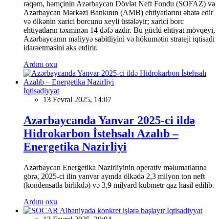
rəqəm, həmçinin Azərbaycan Dövlət Neft Fondu (SOFAZ) və
Azərbaycan Mərkəzi Bankının (AMB) ehtiyatlarını əhatə edir
və ölkənin xarici borcunu xeyli üstələyir; xarici borc
ehtiyatların təxminən 14 dəfə azdır. Bu güclü ehtiyat mövqeyi,
Azərbaycanın maliyyə sabitliyini və hökumətin strateji iqtisadi
idarəetməsini əks etdirir.
Ardını oxu
İqtisadiyyat
13 Fevral 2025, 14:07
Azərbaycanda Yanvar 2025-ci ildə
Hidrokarbon İstehsalı Azalıb –
Energetika Nazirliyi
Azərbaycan Energetika Nazirliyinin operativ məlumatlarına
görə, 2025-ci ilin yanvar ayında ölkədə 2,3 milyon ton neft
(kondensatla birlikdə) və 3,9 milyard kubmetr qaz hasil edilib.
Ardını oxu
İqtisadiyyat