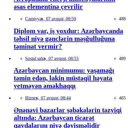
əsas elementinə çevrilir
Cəmiyyət,
07 avqust, 08:59
488
Diplom var, iş yoxdur: Azərbaycanda
təhsil niyə gənclərin məşğulluğuna
təminat vermir?
Sosial sahə,
07 avqust, 08:53
489
Azərbaycan minimumu: yaşamağı
təmin edən, lakin müstəqil həyata
yetməyən əməkhaqqı
Biznes,
07 avqust, 08:44
465
Ənənəvi bazarlar şəbəkələrin təzyiqi
altında: Azərbaycan ticarət
qaydalarını niyə dəyişməlidir