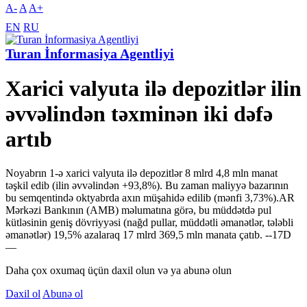
A-
A
A+
EN
RU
Turan İnformasiya Agentliyi
Xarici valyuta ilə depozitlər ilin
əvvəlindən təxminən iki dəfə
artıb
Noyabrın 1-ə xarici valyuta ilə depozitlər 8 mlrd 4,8 mln manat
təşkil edib (ilin əvvəlindən +93,8%). Bu zaman maliyyə bazarının
bu semqentində oktyabrda axın müşahidə edilib (mənfi 3,73%).AR
Mərkəzi Bankının (AMB) məlumatına görə, bu müddətdə pul
kütləsinin geniş dövriyyəsi (nağd pullar, müddətli əmanətlər, tələbli
əmanətlər) 19,5% azalaraq 17 mlrd 369,5 mln manata çatıb. --17D
—
Daha çox oxumaq üçün daxil olun və ya abunə olun
Daxil ol
Abunə ol