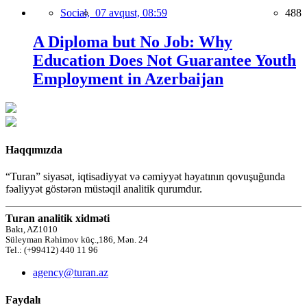
Social,
07 avqust, 08:59
488
A Diploma but No Job: Why
Education Does Not Guarantee Youth
Employment in Azerbaijan
Haqqımızda
“Turan” siyasət, iqtisadiyyat və cəmiyyət həyatının qovuşuğunda
fəaliyyət göstərən müstəqil analitik qurumdur.
Turan analitik xidməti
Bakı, AZ1010
Süleyman Rəhimov küç.,186, Mən. 24
Tel.: (+99412) 440 11 96
agency@turan.az
Faydalı