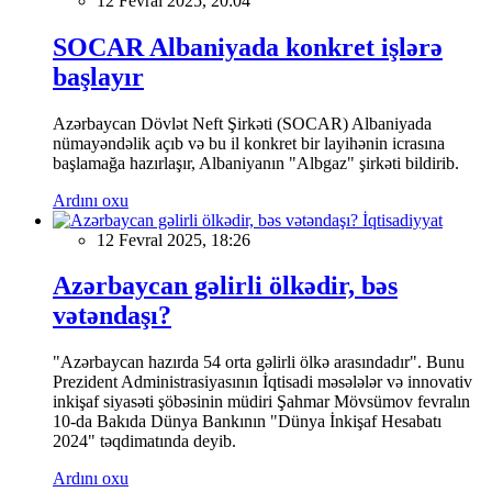
12 Fevral 2025, 20:04
SOCAR Albaniyada konkret işlərə
başlayır
Azərbaycan Dövlət Neft Şirkəti (SOCAR) Albaniyada
nümayəndəlik açıb və bu il konkret bir layihənin icrasına
başlamağa hazırlaşır, Albaniyanın "Albgaz" şirkəti bildirib.
Ardını oxu
İqtisadiyyat
12 Fevral 2025, 18:26
Azərbaycan gəlirli ölkədir, bəs
vətəndaşı?
"Azərbaycan hazırda 54 orta gəlirli ölkə arasındadır". Bunu
Prezident Administrasiyasının İqtisadi məsələlər və innovativ
inkişaf siyasəti şöbəsinin müdiri Şahmar Mövsümov fevralın
10-da Bakıda Dünya Bankının "Dünya İnkişaf Hesabatı
2024" təqdimatında deyib.
Ardını oxu