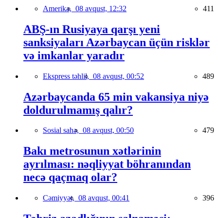
Amerika,
08 avqust, 12:32
411
ABŞ-ın Rusiyaya qarşı yeni
sanksiyaları Azərbaycan üçün risklər
və imkanlar yaradır
Ekspress təhlil,
08 avqust, 00:52
489
Azərbaycanda 65 min vakansiya niyə
doldurulmamış qalır?
Sosial sahə,
08 avqust, 00:50
479
Bakı metrosunun xətlərinin
ayrılması: nəqliyyat böhranından
necə qaçmaq olar?
Cəmiyyət,
08 avqust, 00:41
396