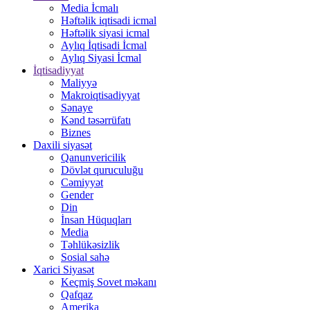
Media İcmalı
Həftəlik iqtisadi icmal
Həftəlik siyasi icmal
Aylıq İqtisadi İcmal
Aylıq Siyasi İcmal
İqtisadiyyat
Maliyyə
Makroiqtisadiyyat
Sənaye
Kənd təsərrüfatı
Biznes
Daxili siyasət
Qanunvericilik
Dövlət quruculuğu
Cəmiyyət
Gender
Din
İnsan Hüquqları
Media
Təhlükəsizlik
Sosial sahə
Xarici Siyasət
Keçmiş Sovet məkanı
Qafqaz
Amerika