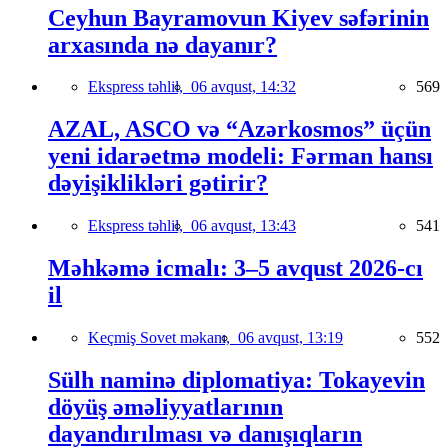
Ceyhun Bayramovun Kiyev səfərinin
arxasında nə dayanır?
Ekspress təhlil,
06 avqust, 14:32
569
AZAL, ASCO və “Azərkosmos” üçün
yeni idarəetmə modeli: Fərman hansı
dəyişiklikləri gətirir?
Ekspress təhlil,
06 avqust, 13:43
541
Məhkəmə icmalı: 3–5 avqust 2026-cı
il
Keçmiş Sovet məkanı,
06 avqust, 13:19
552
Sülh naminə diplomatiya: Tokayevin
döyüş əməliyyatlarının
dayandırılması və danışıqların