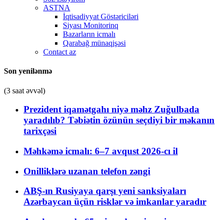
ASTNA
İqtisadiyyat Göstəriciləri
Siyası Monitorinq
Bazarların icmalı
Qarabağ münaqişəsi
Contact az
Son yenilənmə
(3 saat əvvəl)
Prezident iqamətgahı niyə məhz Zuğulbada
yaradılıb? Təbiətin özünün seçdiyi bir məkanın
tarixçəsi
Məhkəmə icmalı: 6–7 avqust 2026-cı il
Onilliklərə uzanan telefon zəngi
ABŞ-ın Rusiyaya qarşı yeni sanksiyaları
Azərbaycan üçün risklər və imkanlar yaradır