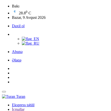
Bakı
0
28.8
C
Bazar, 9 Avqust 2026
Daxil ol
Abunə
Əlaqə
Turan
Ekspress təhlil
İcmallar