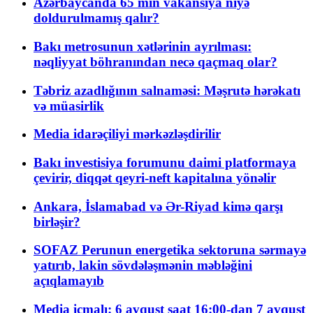
Azərbaycanda 65 min vakansiya niyə
doldurulmamış qalır?
Bakı metrosunun xətlərinin ayrılması:
nəqliyyat böhranından necə qaçmaq olar?
Təbriz azadlığının salnaməsi: Məşrutə hərəkatı
və müasirlik
Media idarəçiliyi mərkəzləşdirilir
Bakı investisiya forumunu daimi platformaya
çevirir, diqqət qeyri-neft kapitalına yönəlir
Ankara, İslamabad və Ər-Riyad kimə qarşı
birləşir?
SOFAZ Perunun energetika sektoruna sərmayə
yatırıb, lakin sövdələşmənin məbləğini
açıqlamayıb
Media icmalı: 6 avqust saat 16:00-dan 7 avqust