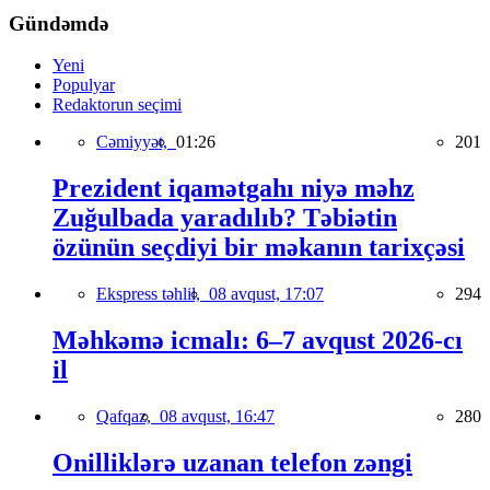
Gündəmdə
Yeni
Populyar
Redaktorun seçimi
Cəmiyyət,
01:26
201
Prezident iqamətgahı niyə məhz
Zuğulbada yaradılıb? Təbiətin
özünün seçdiyi bir məkanın tarixçəsi
Ekspress təhlil,
08 avqust, 17:07
294
Məhkəmə icmalı: 6–7 avqust 2026-cı
il
Qafqaz,
08 avqust, 16:47
280
Onilliklərə uzanan telefon zəngi