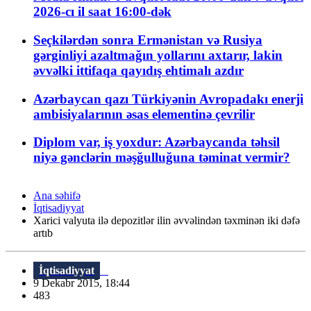
2026-cı il saat 16:00-dək
Seçkilərdən sonra Ermənistan və Rusiya
gərginliyi azaltmağın yollarını axtarır, lakin
əvvəlki ittifaqa qayıdış ehtimalı azdır
Azərbaycan qazı Türkiyənin Avropadakı enerji
ambisiyalarının əsas elementinə çevrilir
Diplom var, iş yoxdur: Azərbaycanda təhsil
niyə gənclərin məşğulluğuna təminat vermir?
Ana səhifə
İqtisadiyyat
Xarici valyuta ilə depozitlər ilin əvvəlindən təxminən iki dəfə
artıb
İqtisadiyyat
9 Dekabr 2015, 18:44
483