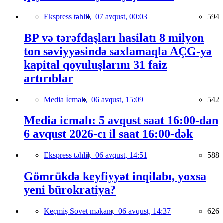
Ekspress təhlil,
07 avqust, 00:03
594
BP və tərəfdaşları hasilatı 8 milyon
ton səviyyəsində saxlamaqla AÇG-yə
kapital qoyuluşlarını 31 faiz
artırıblar
Media İcmalı,
06 avqust, 15:09
542
Media icmalı: 5 avqust saat 16:00-dan
6 avqust 2026-cı il saat 16:00-dək
Ekspress təhlil,
06 avqust, 14:51
588
Gömrükdə keyfiyyət inqilabı, yoxsa
yeni bürokratiya?
Keçmiş Sovet məkanı,
06 avqust, 14:37
626