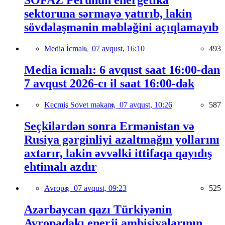
SOFAZ Perunun energetika
sektoruna sərmayə yatırıb, lakin
sövdələşmənin məbləğini açıqlamayıb
Media İcmalı,
07 avqust, 16:10
493
Media icmalı: 6 avqust saat 16:00-dan
7 avqust 2026-cı il saat 16:00-dək
Keçmiş Sovet məkanı,
07 avqust, 10:26
587
Seçkilərdən sonra Ermənistan və
Rusiya gərginliyi azaltmağın yollarını
axtarır, lakin əvvəlki ittifaqa qayıdış
ehtimalı azdır
Avropa,
07 avqust, 09:23
525
Azərbaycan qazı Türkiyənin
Avropadakı enerji ambisiyalarının