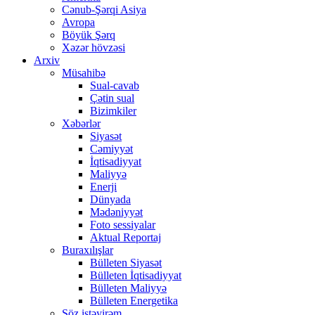
Cənub-Şərqi Asiya
Avropa
Böyük Şərq
Xəzər hövzəsi
Arxiv
Müsahibə
Sual-cavab
Çətin sual
Bizimkiler
Xəbərlər
Siyasət
Cəmiyyət
İqtisadiyyat
Maliyyə
Enerji
Dünyada
Mədəniyyət
Foto sessiyalar
Aktual Reportaj
Buraxılışlar
Bülleten Siyasət
Bülleten İqtisadiyyat
Bülleten Maliyyə
Bülleten Energetika
Söz istəyirəm