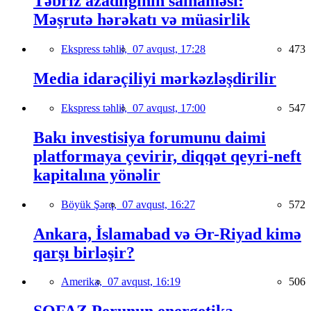
Təbriz azadlığının salnaməsi:
Məşrutə hərəkatı və müasirlik
Ekspress təhlil,
07 avqust, 17:28
473
Media idarəçiliyi mərkəzləşdirilir
Ekspress təhlil,
07 avqust, 17:00
547
Bakı investisiya forumunu daimi
platformaya çevirir, diqqət qeyri-neft
kapitalına yönəlir
Böyük Şərq,
07 avqust, 16:27
572
Ankara, İslamabad və Ər-Riyad kimə
qarşı birləşir?
Amerika,
07 avqust, 16:19
506