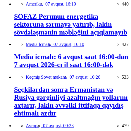
Amerika,
07 avqust, 16:19
440
SOFAZ Perunun energetika
sektoruna sərmayə yatırıb, lakin
sövdələşmənin məbləğini açıqlamayıb
Media İcmalı,
07 avqust, 16:10
427
Media icmalı: 6 avqust saat 16:00-dan
7 avqust 2026-cı il saat 16:00-dək
Keçmiş Sovet məkanı,
07 avqust, 10:26
533
Seçkilərdən sonra Ermənistan və
Rusiya gərginliyi azaltmağın yollarını
axtarır, lakin əvvəlki ittifaqa qayıdış
ehtimalı azdır
Avropa,
07 avqust, 09:23
479