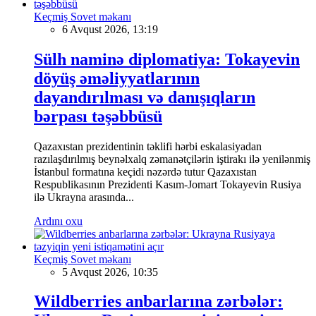
Keçmiş Sovet məkanı
6 Avqust 2026, 13:19
Sülh naminə diplomatiya: Tokayevin
döyüş əməliyyatlarının
dayandırılması və danışıqların
bərpası təşəbbüsü
Qazaxıstan prezidentinin təklifi hərbi eskalasiyadan
razılaşdırılmış beynəlxalq zəmanətçilərin iştirakı ilə yenilənmiş
İstanbul formatına keçidi nəzərdə tutur Qazaxıstan
Respublikasının Prezidenti Kasım-Jomart Tokayevin Rusiya
ilə Ukrayna arasında...
Ardını oxu
Keçmiş Sovet məkanı
5 Avqust 2026, 10:35
Wildberries anbarlarına zərbələr: