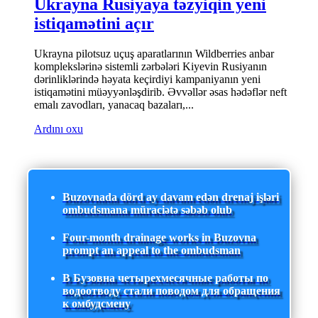
Ukrayna Rusiyaya təzyiqin yeni
istiqamətini açır
Ukrayna pilotsuz uçuş aparatlarının Wildberries anbar
komplekslərinə sistemli zərbələri Kiyevin Rusiyanın
dərinliklərində həyata keçirdiyi kampaniyanın yeni
istiqamətini müəyyənləşdirib. Əvvəllər əsas hədəflər neft
emalı zavodları, yanacaq bazaları,...
Ardını oxu
Buzovnada dörd ay davam edən drenaj işləri
ombudsmana müraciətə səbəb olub
Four-month drainage works in Buzovna
prompt an appeal to the ombudsman
В Бузовна четырехмесячные работы по
водоотводу стали поводом для обращения
к омбудсмену