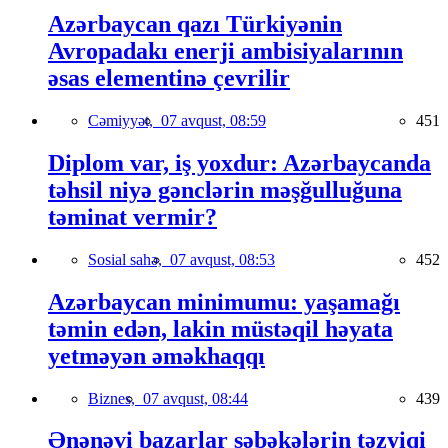
Azərbaycan qazı Türkiyənin
Avropadakı enerji ambisiyalarının
əsas elementinə çevrilir
Cəmiyyət,
07 avqust, 08:59
451
Diplom var, iş yoxdur: Azərbaycanda
təhsil niyə gənclərin məşğulluğuna
təminat vermir?
Sosial sahə,
07 avqust, 08:53
452
Azərbaycan minimumu: yaşamağı
təmin edən, lakin müstəqil həyata
yetməyən əməkhaqqı
Biznes,
07 avqust, 08:44
439
Ənənəvi bazarlar şəbəkələrin təzyiqi