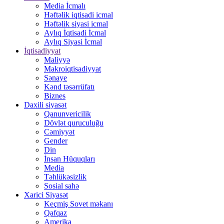
Media İcmalı
Həftəlik iqtisadi icmal
Həftəlik siyasi icmal
Aylıq İqtisadi İcmal
Aylıq Siyasi İcmal
İqtisadiyyat
Maliyyə
Makroiqtisadiyyat
Sənaye
Kənd təsərrüfatı
Biznes
Daxili siyasət
Qanunvericilik
Dövlət quruculuğu
Cəmiyyət
Gender
Din
İnsan Hüquqları
Media
Təhlükəsizlik
Sosial sahə
Xarici Siyasət
Keçmiş Sovet məkanı
Qafqaz
Amerika