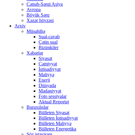
Cənub-Şərqi Asiya
Avropa
Böyük Şərq
Xəzər hövzəsi
Arxiv
Müsahibə
Sual-cavab
Çətin sual
Bizimkiler
Xəbərlər
Siyasət
Cəmiyyət
İqtisadiyyat
Maliyyə
Enerji
Dünyada
Mədəniyyət
Foto sessiyalar
Aktual Reportaj
Buraxılışlar
Bülleten Siyasət
Bülleten İqtisadiyyat
Bülleten Maliyyə
Bülleten Energetika
Söz istəyirəm