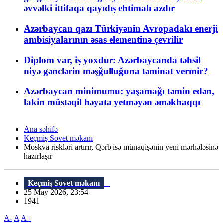
əvvəlki ittifaqa qayıdış ehtimalı azdır
Azərbaycan qazı Türkiyənin Avropadakı enerji
ambisiyalarının əsas elementinə çevrilir
Diplom var, iş yoxdur: Azərbaycanda təhsil
niyə gənclərin məşğulluğuna təminat vermir?
Azərbaycan minimumu: yaşamağı təmin edən,
lakin müstəqil həyata yetməyən əməkhaqqı
Ana səhifə
Keçmiş Sovet məkanı
Moskva riskləri artırır, Qərb isə münaqişənin yeni mərhələsinə
hazırlaşır
Keçmiş Sovet məkanı
25 May 2026, 23:54
1941
A-
A
A+