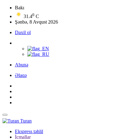
Bakı
0
31.4
C
Şənbə, 8 Avqust 2026
Daxil ol
Abunə
Əlaqə
Turan
Ekspress təhlil
İcmallar