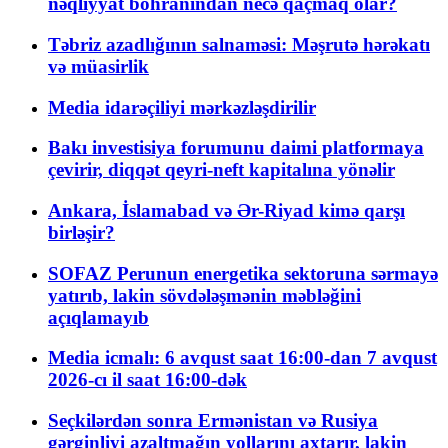
nəqliyyat böhranından necə qaçmaq olar?
Təbriz azadlığının salnaməsi: Məşrutə hərəkatı
və müasirlik
Media idarəçiliyi mərkəzləşdirilir
Bakı investisiya forumunu daimi platformaya
çevirir, diqqət qeyri-neft kapitalına yönəlir
Ankara, İslamabad və Ər-Riyad kimə qarşı
birləşir?
SOFAZ Perunun energetika sektoruna sərmayə
yatırıb, lakin sövdələşmənin məbləğini
açıqlamayıb
Media icmalı: 6 avqust saat 16:00-dan 7 avqust
2026-cı il saat 16:00-dək
Seçkilərdən sonra Ermənistan və Rusiya
gərginliyi azaltmağın yollarını axtarır, lakin