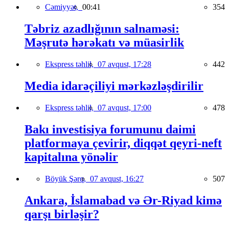
Cəmiyyət,
00:41
354
Təbriz azadlığının salnaməsi:
Məşrutə hərəkatı və müasirlik
Ekspress təhlil,
07 avqust, 17:28
442
Media idarəçiliyi mərkəzləşdirilir
Ekspress təhlil,
07 avqust, 17:00
478
Bakı investisiya forumunu daimi
platformaya çevirir, diqqət qeyri-neft
kapitalına yönəlir
Böyük Şərq,
07 avqust, 16:27
507
Ankara, İslamabad və Ər-Riyad kimə
qarşı birləşir?