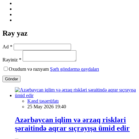
Rəy yaz
Ad *
Rəyiniz *
Oxudum və razıyam
Şərh göndərmə qaydaları
Göndər
Kənd təsərrüfatı
25 May 2026 19:40
Azərbaycan iqlim və ərzaq riskləri
şəraitində aqrar sıçrayışa ümid edir