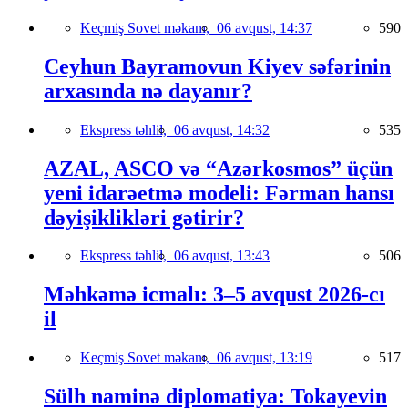
Keçmiş Sovet məkanı,
06 avqust, 14:37
590
Ceyhun Bayramovun Kiyev səfərinin
arxasında nə dayanır?
Ekspress təhlil,
06 avqust, 14:32
535
AZAL, ASCO və “Azərkosmos” üçün
yeni idarəetmə modeli: Fərman hansı
dəyişiklikləri gətirir?
Ekspress təhlil,
06 avqust, 13:43
506
Məhkəmə icmalı: 3–5 avqust 2026-cı
il
Keçmiş Sovet məkanı,
06 avqust, 13:19
517
Sülh naminə diplomatiya: Tokayevin