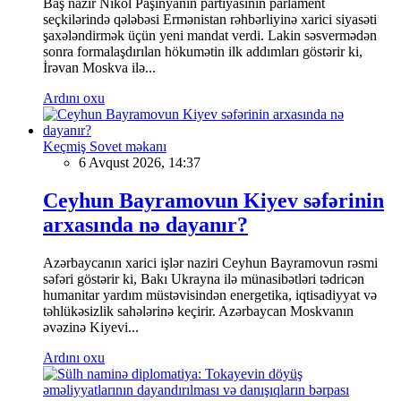
Baş nazir Nikol Paşinyanın partiyasının parlament
seçkilərində qələbəsi Ermənistan rəhbərliyinə xarici siyasəti
şaxələndirmək üçün yeni mandat verdi. Lakin səsvermədən
sonra formalaşdırılan hökumətin ilk addımları göstərir ki,
İrəvan Moskva ilə...
Ardını oxu
Keçmiş Sovet məkanı
6 Avqust 2026, 14:37
Ceyhun Bayramovun Kiyev səfərinin
arxasında nə dayanır?
Azərbaycanın xarici işlər naziri Ceyhun Bayramovun rəsmi
səfəri göstərir ki, Bakı Ukrayna ilə münasibətləri tədricən
humanitar yardım müstəvisindən energetika, iqtisadiyyat və
təhlükəsizlik sahələrinə keçirir. Azərbaycan Moskvanın
əvəzinə Kiyevi...
Ardını oxu