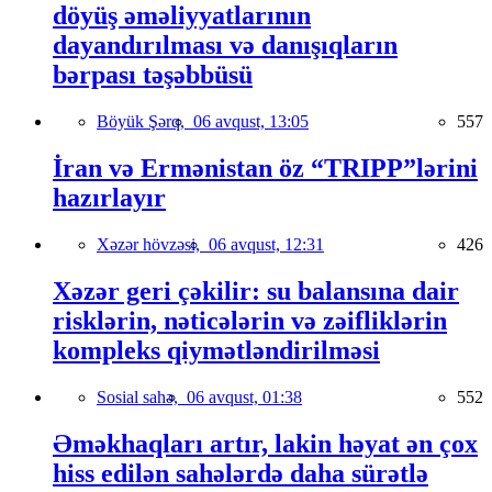
döyüş əməliyyatlarının
dayandırılması və danışıqların
bərpası təşəbbüsü
Böyük Şərq,
06 avqust, 13:05
557
İran və Ermənistan öz “TRIPP”lərini
hazırlayır
Xəzər hövzəsi,
06 avqust, 12:31
426
Xəzər geri çəkilir: su balansına dair
risklərin, nəticələrin və zəifliklərin
kompleks qiymətləndirilməsi
Sosial sahə,
06 avqust, 01:38
552
Əməkhaqları artır, lakin həyat ən çox
hiss edilən sahələrdə daha sürətlə