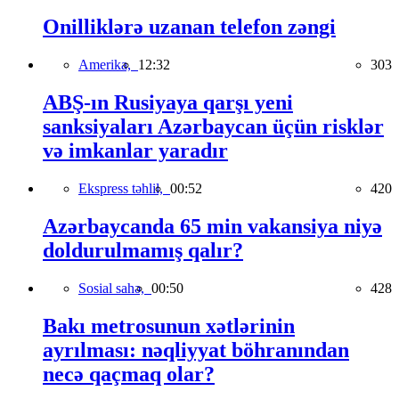
Onilliklərə uzanan telefon zəngi
Amerika,
12:32
303
ABŞ-ın Rusiyaya qarşı yeni
sanksiyaları Azərbaycan üçün risklər
və imkanlar yaradır
Ekspress təhlil,
00:52
420
Azərbaycanda 65 min vakansiya niyə
doldurulmamış qalır?
Sosial sahə,
00:50
428
Bakı metrosunun xətlərinin
ayrılması: nəqliyyat böhranından
necə qaçmaq olar?