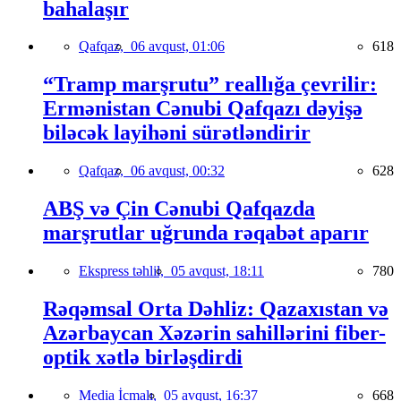
bahalaşır
Qafqaz,
06 avqust, 01:06
618
“Tramp marşrutu” reallığa çevrilir:
Ermənistan Cənubi Qafqazı dəyişə
biləcək layihəni sürətləndirir
Qafqaz,
06 avqust, 00:32
628
ABŞ və Çin Cənubi Qafqazda
marşrutlar uğrunda rəqabət aparır
Ekspress təhlil,
05 avqust, 18:11
780
Rəqəmsal Orta Dəhliz: Qazaxıstan və
Azərbaycan Xəzərin sahillərini fiber-
optik xətlə birləşdirdi
Media İcmalı,
05 avqust, 16:37
668