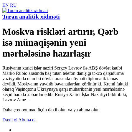
EN
RU
Turan analitik xidməti
Moskva riskləri artırır, Qərb
isə münaqişənin yeni
mərhələsinə hazırlaşır
Rusiyanın xarici işlər naziri Sergey Lavrov ilə ABŞ dövlət katibi
Marko Rubio arasında baş tutan telefon danışığı təkcə qarşıdurma
vəziyyətində olan iki dövlət arasında növbəti diplomatik təmas
deyildi. Moskvanın yaydığı bəyanatlardan görünür ki, Kreml faktiki
olaraq Vaşinqtonu Ukraynaya qarşı müharibənin yeni mərhələsinə
keçid barədə xəbərdar edib. Rusiya Xarici İşlər Nazirliyi bildirib ki,
Lavrov Ame...
Daha çox oxumaq üçün daxil olun və ya abunə olun
Daxil ol
Abunə ol