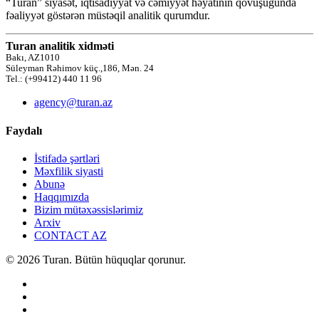
“Turan” siyasət, iqtisadiyyat və cəmiyyət həyatının qovuşuğunda
fəaliyyət göstərən müstəqil analitik qurumdur.
Turan analitik xidməti
Bakı, AZ1010
Süleyman Rəhimov küç.,186, Mən. 24
Tel.: (+99412) 440 11 96
agency@turan.az
Faydalı
İstifadə şərtləri
Məxfilik siyasti
Abunə
Haqqımızda
Bizim mütəxəssislərimiz
Arxiv
CONTACT AZ
© 2026 Turan. Bütün hüquqlar qorunur.