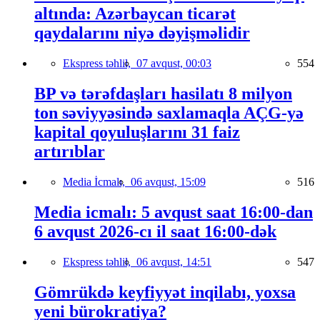
altında: Azərbaycan ticarət
qaydalarını niyə dəyişməlidir
Ekspress təhlil,
07 avqust, 00:03
554
BP və tərəfdaşları hasilatı 8 milyon
ton səviyyəsində saxlamaqla AÇG-yə
kapital qoyuluşlarını 31 faiz
artırıblar
Media İcmalı,
06 avqust, 15:09
516
Media icmalı: 5 avqust saat 16:00-dan
6 avqust 2026-cı il saat 16:00-dək
Ekspress təhlil,
06 avqust, 14:51
547
Gömrükdə keyfiyyət inqilabı, yoxsa
yeni bürokratiya?