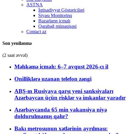
ASTNA
İqtisadiyyat Göstəriciləri
Siyası Monitorinq
Bazarların icmalı
Qarabağ münaqişəsi
Contact az
Son yenilənmə
(2 saat əvvəl)
Məhkəmə icmalı: 6–7 avqust 2026-cı il
Onilliklərə uzanan telefon zəngi
ABŞ-ın Rusiyaya qarşı yeni sanksiyaları
Azərbaycan üçün risklər və imkanlar yaradır
Azərbaycanda 65 min vakansiya niyə
doldurulmamış qalır?
Bakı metrosunun xətlərinin ayrılması: