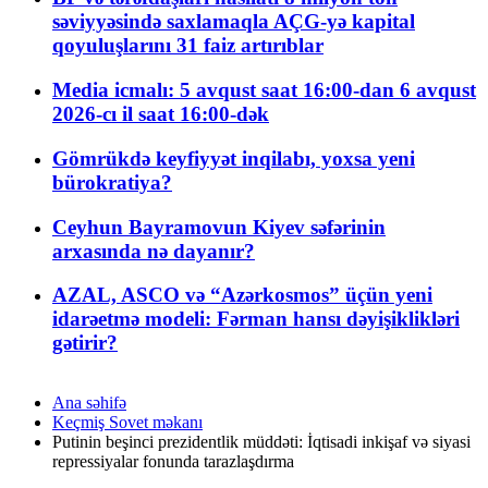
səviyyəsində saxlamaqla AÇG-yə kapital
qoyuluşlarını 31 faiz artırıblar
Media icmalı: 5 avqust saat 16:00-dan 6 avqust
2026-cı il saat 16:00-dək
Gömrükdə keyfiyyət inqilabı, yoxsa yeni
bürokratiya?
Ceyhun Bayramovun Kiyev səfərinin
arxasında nə dayanır?
AZAL, ASCO və “Azərkosmos” üçün yeni
idarəetmə modeli: Fərman hansı dəyişiklikləri
gətirir?
Ana səhifə
Keçmiş Sovet məkanı
Putinin beşinci prezidentlik müddəti: İqtisadi inkişaf və siyasi
repressiyalar fonunda tarazlaşdırma