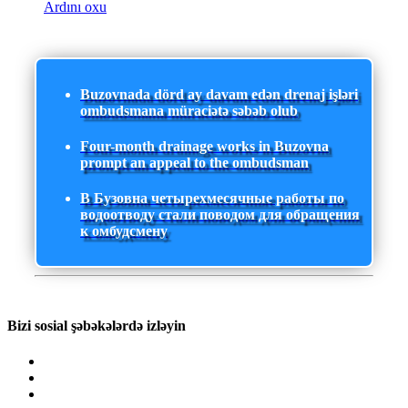
Ardını oxu
Buzovnada dörd ay davam edən drenaj işləri
ombudsmana müraciətə səbəb olub
Four-month drainage works in Buzovna
prompt an appeal to the ombudsman
В Бузовна четырехмесячные работы по
водоотводу стали поводом для обращения
к омбудсмену
Bizi sosial şəbəkələrdə izləyin