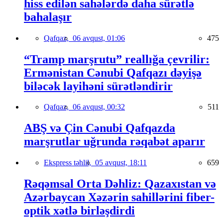
hiss edilən sahələrdə daha sürətlə
bahalaşır
Qafqaz,
06 avqust, 01:06
475
“Tramp marşrutu” reallığa çevrilir:
Ermənistan Cənubi Qafqazı dəyişə
biləcək layihəni sürətləndirir
Qafqaz,
06 avqust, 00:32
511
ABŞ və Çin Cənubi Qafqazda
marşrutlar uğrunda rəqabət aparır
Ekspress təhlil,
05 avqust, 18:11
659
Rəqəmsal Orta Dəhliz: Qazaxıstan və
Azərbaycan Xəzərin sahillərini fiber-
optik xətlə birləşdirdi