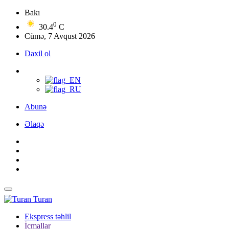
Bakı
0
30.4
C
Cümə, 7 Avqust 2026
Daxil ol
Abunə
Əlaqə
Turan
Ekspress təhlil
İcmallar