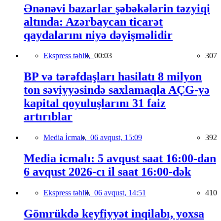
Ənənəvi bazarlar şəbəkələrin təzyiqi
altında: Azərbaycan ticarət
qaydalarını niyə dəyişməlidir
Ekspress təhlil,
00:03
307
BP və tərəfdaşları hasilatı 8 milyon
ton səviyyəsində saxlamaqla AÇG-yə
kapital qoyuluşlarını 31 faiz
artırıblar
Media İcmalı,
06 avqust, 15:09
392
Media icmalı: 5 avqust saat 16:00-dan
6 avqust 2026-cı il saat 16:00-dək
Ekspress təhlil,
06 avqust, 14:51
410
Gömrükdə keyfiyyət inqilabı, yoxsa