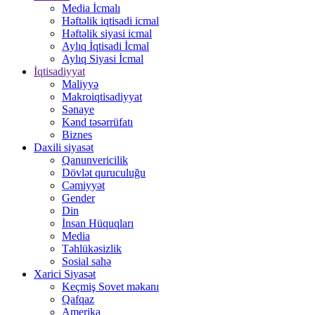
Media İcmalı
Həftəlik iqtisadi icmal
Həftəlik siyasi icmal
Aylıq İqtisadi İcmal
Aylıq Siyasi İcmal
İqtisadiyyat
Maliyyə
Makroiqtisadiyyat
Sənaye
Kənd təsərrüfatı
Biznes
Daxili siyasət
Qanunvericilik
Dövlət quruculuğu
Cəmiyyət
Gender
Din
İnsan Hüquqları
Media
Təhlükəsizlik
Sosial sahə
Xarici Siyasət
Keçmiş Sovet məkanı
Qafqaz
Amerika