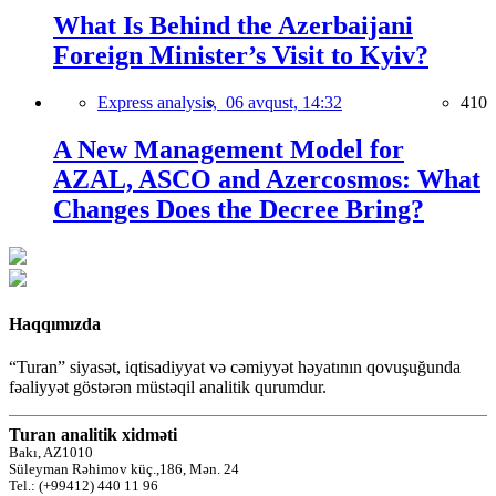
What Is Behind the Azerbaijani
Foreign Minister’s Visit to Kyiv?
Express analysis,
06 avqust, 14:32
410
A New Management Model for
AZAL, ASCO and Azercosmos: What
Changes Does the Decree Bring?
Haqqımızda
“Turan” siyasət, iqtisadiyyat və cəmiyyət həyatının qovuşuğunda
fəaliyyət göstərən müstəqil analitik qurumdur.
Turan analitik xidməti
Bakı, AZ1010
Süleyman Rəhimov küç.,186, Mən. 24
Tel.: (+99412) 440 11 96