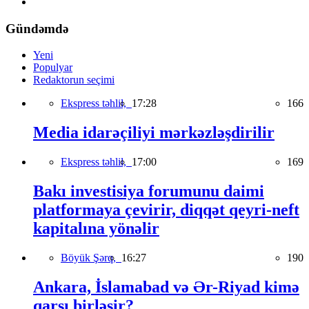
Gündəmdə
Yeni
Populyar
Redaktorun seçimi
Ekspress təhlil,
17:28
166
Media idarəçiliyi mərkəzləşdirilir
Ekspress təhlil,
17:00
169
Bakı investisiya forumunu daimi
platformaya çevirir, diqqət qeyri-neft
kapitalına yönəlir
Böyük Şərq,
16:27
190
Ankara, İslamabad və Ər-Riyad kimə
qarşı birləşir?