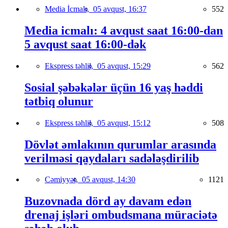
Media İcmalı,
05 avqust, 16:37
552
Media icmalı: 4 avqust saat 16:00-dan
5 avqust saat 16:00-dək
Ekspress təhlil,
05 avqust, 15:29
562
Sosial şəbəkələr üçün 16 yaş həddi
tətbiq olunur
Ekspress təhlil,
05 avqust, 15:12
508
Dövlət əmlakının qurumlar arasında
verilməsi qaydaları sadələşdirilib
Cəmiyyət,
05 avqust, 14:30
1121
Buzovnada dörd ay davam edən
drenaj işləri ombudsmana müraciətə