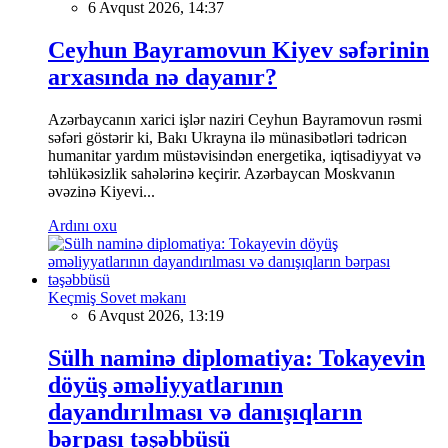
6 Avqust 2026, 14:37
Ceyhun Bayramovun Kiyev səfərinin
arxasında nə dayanır?
Azərbaycanın xarici işlər naziri Ceyhun Bayramovun rəsmi
səfəri göstərir ki, Bakı Ukrayna ilə münasibətləri tədricən
humanitar yardım müstəvisindən energetika, iqtisadiyyat və
təhlükəsizlik sahələrinə keçirir. Azərbaycan Moskvanın
əvəzinə Kiyevi...
Ardını oxu
Keçmiş Sovet məkanı
6 Avqust 2026, 13:19
Sülh naminə diplomatiya: Tokayevin
döyüş əməliyyatlarının
dayandırılması və danışıqların
bərpası təşəbbüsü