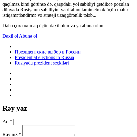
qaçılmaz kimi görünsə də, qarşıdakı yol sabitliyi getdikcə pozulan
dünyada Rusiyanın sabitliyini və rifahını təmin etmək üçün mahir
istiqamətləndirmə və strateji uzaqgörənlik tələb...
Daha çox oxumaq üçün daxil olun və ya abunə olun
Daxil ol
Abunə ol
Президентские выбор в России
Presidential elections in Russia
Rusiyada prezident seçkiləri
Rəy yaz
Ad *
Rəyiniz *