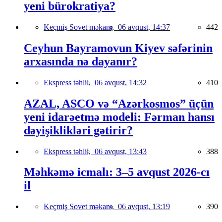
yeni bürokratiya?
Keçmiş Sovet məkanı,
06 avqust, 14:37
442
Ceyhun Bayramovun Kiyev səfərinin
arxasında nə dayanır?
Ekspress təhlil,
06 avqust, 14:32
410
AZAL, ASCO və “Azərkosmos” üçün
yeni idarəetmə modeli: Fərman hansı
dəyişiklikləri gətirir?
Ekspress təhlil,
06 avqust, 13:43
388
Məhkəmə icmalı: 3–5 avqust 2026-cı
il
Keçmiş Sovet məkanı,
06 avqust, 13:19
390