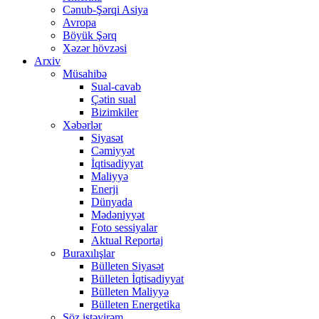
Cənub-Şərqi Asiya
Avropa
Böyük Şərq
Xəzər hövzəsi
Arxiv
Müsahibə
Sual-cavab
Çətin sual
Bizimkiler
Xəbərlər
Siyasət
Cəmiyyət
İqtisadiyyat
Maliyyə
Enerji
Dünyada
Mədəniyyət
Foto sessiyalar
Aktual Reportaj
Buraxılışlar
Bülleten Siyasət
Bülleten İqtisadiyyat
Bülleten Maliyyə
Bülleten Energetika
Söz istəyirəm