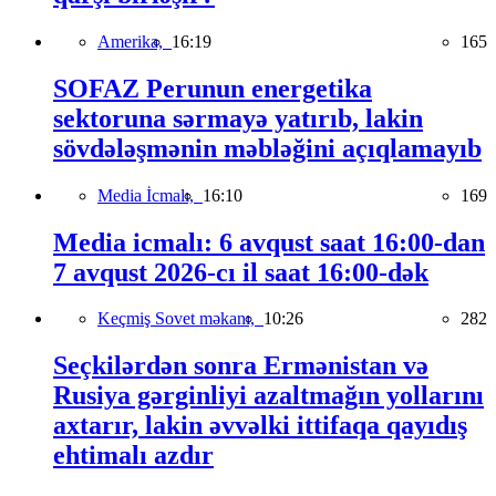
Amerika,
16:19
165
SOFAZ Perunun energetika
sektoruna sərmayə yatırıb, lakin
sövdələşmənin məbləğini açıqlamayıb
Media İcmalı,
16:10
169
Media icmalı: 6 avqust saat 16:00-dan
7 avqust 2026-cı il saat 16:00-dək
Keçmiş Sovet məkanı,
10:26
282
Seçkilərdən sonra Ermənistan və
Rusiya gərginliyi azaltmağın yollarını
axtarır, lakin əvvəlki ittifaqa qayıdış
ehtimalı azdır