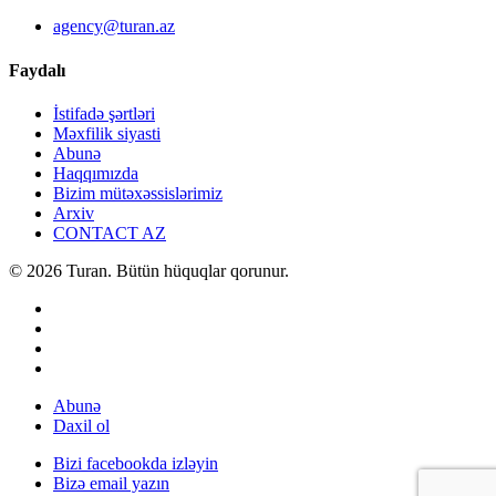
agency@turan.az
Faydalı
İstifadə şərtləri
Məxfilik siyasti
Abunə
Haqqımızda
Bizim mütəxəssislərimiz
Arxiv
CONTACT AZ
© 2026 Turan. Bütün hüquqlar qorunur.
Abunə
Daxil ol
Bizi facebookda izləyin
Bizə email yazın