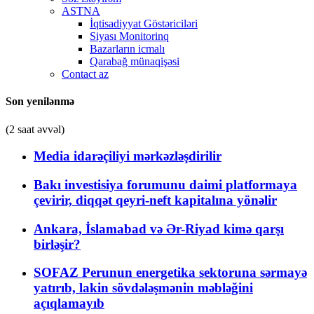
ASTNA
İqtisadiyyat Göstəriciləri
Siyası Monitorinq
Bazarların icmalı
Qarabağ münaqişəsi
Contact az
Son yenilənmə
(2 saat əvvəl)
Media idarəçiliyi mərkəzləşdirilir
Bakı investisiya forumunu daimi platformaya
çevirir, diqqət qeyri-neft kapitalına yönəlir
Ankara, İslamabad və Ər-Riyad kimə qarşı
birləşir?
SOFAZ Perunun energetika sektoruna sərmayə
yatırıb, lakin sövdələşmənin məbləğini
açıqlamayıb