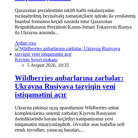
Qazaxıstan prezidentinin təklifi hərbi eskalasiyadan
razılaşdırılmış beynəlxalq zəmanətçilərin iştirakı ilə yenilənmiş
İstanbul formatına keçidi nəzərdə tutur Qazaxıstan
Respublikasının Prezidenti Kasım-Jomart Tokayevin Rusiya
ilə Ukrayna arasında...
Ardını oxu
Keçmiş Sovet məkanı
5 Avqust 2026, 10:35
Wildberries anbarlarına zərbələr:
Ukrayna Rusiyaya təzyiqin yeni
istiqamətini açır
Ukrayna pilotsuz uçuş aparatlarının Wildberries anbar
komplekslərinə sistemli zərbələri Kiyevin Rusiyanın
dərinliklərində həyata keçirdiyi kampaniyanın yeni
istiqamətini müəyyənləşdirib. Əvvəllər əsas hədəflər neft
emalı zavodları, yanacaq bazaları,...