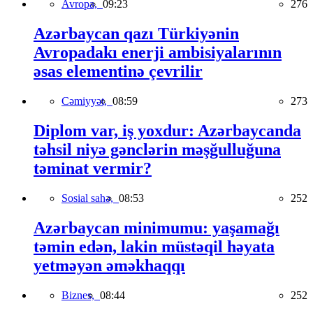
Avropa,
09:23
276
Azərbaycan qazı Türkiyənin
Avropadakı enerji ambisiyalarının
əsas elementinə çevrilir
Cəmiyyət,
08:59
273
Diplom var, iş yoxdur: Azərbaycanda
təhsil niyə gənclərin məşğulluğuna
təminat vermir?
Sosial sahə,
08:53
252
Azərbaycan minimumu: yaşamağı
təmin edən, lakin müstəqil həyata
yetməyən əməkhaqqı
Biznes,
08:44
252