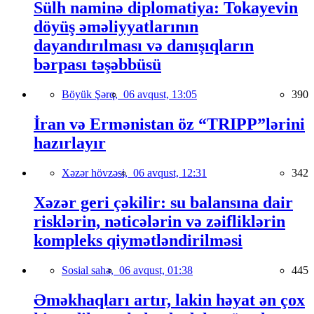
Sülh naminə diplomatiya: Tokayevin
döyüş əməliyyatlarının
dayandırılması və danışıqların
bərpası təşəbbüsü
Böyük Şərq,
06 avqust, 13:05
390
İran və Ermənistan öz “TRIPP”lərini
hazırlayır
Xəzər hövzəsi,
06 avqust, 12:31
342
Xəzər geri çəkilir: su balansına dair
risklərin, nəticələrin və zəifliklərin
kompleks qiymətləndirilməsi
Sosial sahə,
06 avqust, 01:38
445
Əməkhaqları artır, lakin həyat ən çox