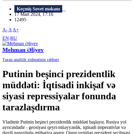
Keçmiş Sovet məkanı
17 Mart 2024, 17:16
12495
A-
A
A+
EN
RU
Mehman Əliyev
Turan analitik xidmətinin rəhbəri
Putinin beşinci prezidentlik
müddəti: İqtisadi inkişaf və
siyasi repressiyalar fonunda
tarazlaşdırma
Vladimir Putinin beşinci prezidentlik müddəti başlayır, Rusiya yol
ayrıcındadır - geosiyasi qeyri-müəyyənlik, iqtisadi imperativlər və
daxili narazılıqla mübarizə aparır. Onun yenidən prezident seçilməsi