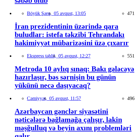
səbəb olub
Böyük Şərq,
05 avqust, 13:05
471
İran prezidentinin üzərində qara
buludlar: istefa təkzibi Tehrandakı
hakimiyyət mübarizəsini üzə çıxarır
Ekspress təhlil,
05 avqust, 12:27
551
Metroda 10 aylıq sınaq: Bakı gələcəyə
hazırlaşır, bəs sərnişin bu günün
yükünü necə daşıyacaq?
Cəmiyyət,
05 avqust, 11:57
496
Azərbaycan gənclər siyasətini
nəticələrə bağlamağa çalışır, lakin
məşğulluq və beyin axını problemləri
qalır