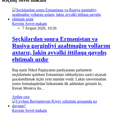
Keçmiş Sovet məkanı
Keçmiş Sovet məkanı
7 Avqust 2026, 10:26
Seçkilərdən sonra Ermənistan və
Rusiya gərginliyi azaltmağın yollarını
axtarır, lakin əvvəlki ittifaqa qayıdış
ehtimalı azdır
Baş nazir Nikol Paşinyanın partiyasının parlament
seçkilərində qələbəsi Ermənistan rəhbərliyinə xarici siyasəti
şaxələndirmək üçün yeni mandat verdi. Lakin səsvermədən
sonra formalaşdırılan hökumətin ilk addımları göstərir ki,
İrəvan Moskva ilə...
Ardını oxu
Keçmiş Sovet məkanı