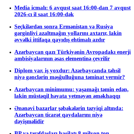
Media icmalı: 6 avqust saat 16:00-dan 7 avqust
2026-cı il saat 16:00-dək
Seçkilərdən sonra Ermənistan və Rusiya
gərginliyi azaltmağın yollarını axtarır, lakin
əvvəlki ittifaqa qayıdış ehtimalı azdır
Azərbaycan qazı Türkiyənin Avropadakı enerji
ambisiyalarının əsas elementinə çevrilir
Diplom var, iş yoxdur: Azərbaycanda təhsil
niyə gənclərin məşğulluğuna təminat vermir?
Azərbaycan minimumu: yaşamağı təmin edən,
lakin müstəqil həyata yetməyən əməkhaqqı
Ənənəvi bazarlar şəbəkələrin təzyiqi altında:
Azərbaycan ticarət qaydalarını niyə
dəyişməlidir
BP və tərəfdaşları hasilatı 8 milyon ton