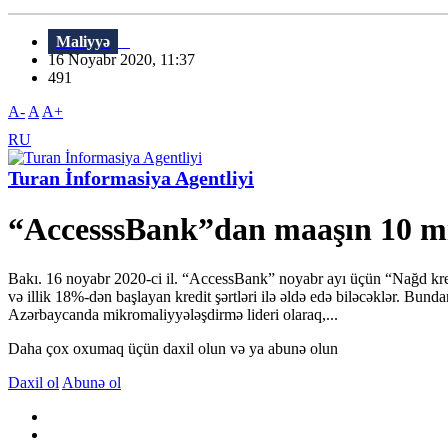
Maliyyə
16 Noyabr 2020, 11:37
491
A-
A
A+
RU
Turan İnformasiya Agentliyi
“AccesssBank”dan maaşın 10 mi
Bakı. 16 noyabr 2020-ci il. “AccessBank” noyabr ayı üçün “Nağd kredi
və illik 18%-dən başlayan kredit şərtləri ilə əldə edə biləcəklər. Bu
Azərbaycanda mikromaliyyələşdirmə lideri olaraq,...
Daha çox oxumaq üçün daxil olun və ya abunə olun
Daxil ol
Abunə ol