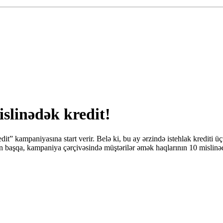
slinədək kredit!
t” kampaniyasına start verir. Belə ki, bu ay ərzində istehlak krediti
ndan başqa, kampaniya çərçivəsində müştərilər əmək haqlarının 10 misli