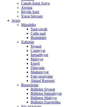
Cənub-Şərqi Asiya
Avropa
Böyük Şərq
Xəzər hövzəsi
Arxiv
Müsahibə
Sual-cavab
Çətin sual
Bizimkiler
Xəbərlər
Siyasət
Cəmiyyət
İqtisadiyyat
Maliyyə
Enerji
Dünyada
Mədəniyyət
Foto sessiyalar
Aktual Reportaj
Buraxılışlar
Bülleten Siyasət
Bülleten İqtisadiyyat
Bülleten Maliyyə
Bülleten Energetika
Söz istəyirəm