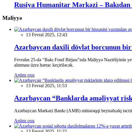
Rusiya Humanitar Mərkəzi – Bakıdan 
Maliyyə
13 Fevral 2025, 12:43
Azərbaycan daxili dövlət borcunun bir 
Fevralın 25-də "Bakı Fond Birjası"nda Maliyyə Nazirliyinin
alınması üzrə hərrac keçiriləcək.
Ardını oxu
13 Fevral 2025, 11:53
Azərbaycan “Banklarda əməliyyat riskl
Azərbaycan Mərkəzi Bankı (AMB) mütərəqqi beynəlxalq təcrübə v
Ardını oxu
13 Fevral 2025, 11:22