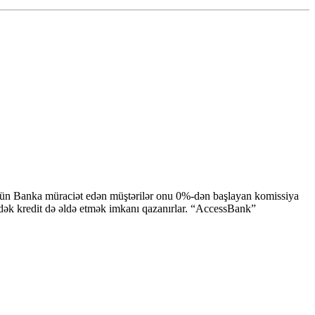
 üçün Banka müraciət edən müştərilər onu 0%-dən başlayan komissiya
nədək kredit də əldə etmək imkanı qazanırlar. “AccessBank”