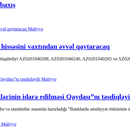
baxış
Maliyyə
hissəsini vaxtından əvvəl qaytaracaq
 yerləşdirdiyi AZ0201040208, AZ0201040240, AZ0201040265 və AZ020104
Maliyyə
ərinin idarə edilməsi Qaydası”nı təsdiqləy
ə standartlar əsasında hazırladığı “Banklarda əməliyyat risklərinin id
Maliyyə