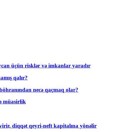
ycan üçün risklər və imkanlar yaradır
amış qalır?
t böhranından necə qaçmaq olar?
ə müasirlik
rir, diqqət qeyri-neft kapitalına yönəlir