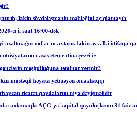
şir?
tırıb, lakin sövdələşmənin məbləğini açıqlamayıb
026-cı il saat 16:00-dək
 azaltmağın yollarını axtarır, lakin əvvəlki ittifaqa qa
bisiyalarının əsas elementinə çevrilir
 gənclərin məşğulluğuna təminat vermir?
kin müstəqil həyata yetməyən əməkhaqqı
rbaycan ticarət qaydalarını niyə dəyişməlidir
ində saxlamaqla AÇG-yə kapital qoyuluşlarını 31 faiz ar