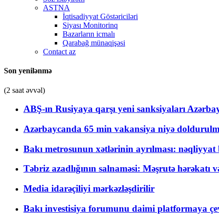
ASTNA
İqtisadiyyat Göstəriciləri
Siyası Monitorinq
Bazarların icmalı
Qarabağ münaqişəsi
Contact az
Son yenilənmə
(2 saat əvvəl)
ABŞ-ın Rusiyaya qarşı yeni sanksiyaları Azərba
Azərbaycanda 65 min vakansiya niyə doldurulm
Bakı metrosunun xətlərinin ayrılması: nəqliyya
Təbriz azadlığının salnaməsi: Məşrutə hərəkatı v
Media idarəçiliyi mərkəzləşdirilir
Bakı investisiya forumunu daimi platformaya çevi