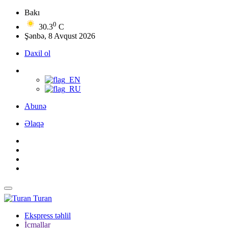
Bakı
0
30.3
C
Şənbə, 8 Avqust 2026
Daxil ol
Abunə
Əlaqə
Turan
Ekspress təhlil
İcmallar