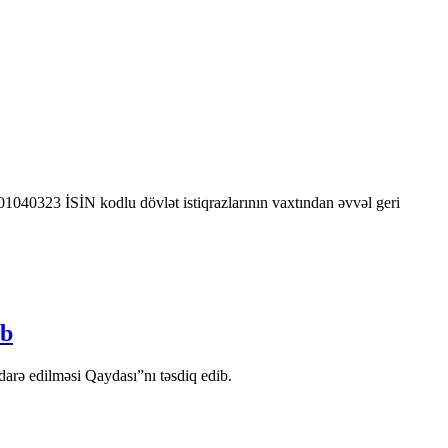
0323 İSİN kodlu dövlət istiqrazlarının vaxtından əvvəl geri
ib
arə edilməsi Qaydası”nı təsdiq edib.