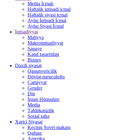
Media İcmalı
Həftəlik iqtisadi icmal
Həftəlik siyasi icmal
Aylıq İqtisadi İcmal
Aylıq Siyasi İcmal
İqtisadiyyat
Maliyyə
Makroiqtisadiyyat
Sənaye
Kənd təsərrüfatı
Biznes
Daxili siyasət
Qanunvericilik
Dövlət quruculuğu
Cəmiyyət
Gender
Din
İnsan Hüquqları
Media
Təhlükəsizlik
Sosial sahə
Xarici Siyasət
Keçmiş Sovet məkanı
Qafqaz
Amerika