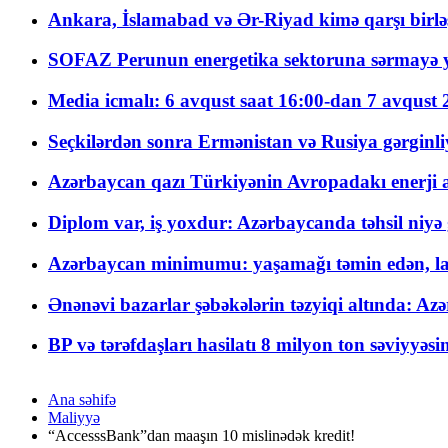
Ankara, İslamabad və Ər-Riyad kimə qarşı birlə
SOFAZ Perunun energetika sektoruna sərmayə ya
Media icmalı: 6 avqust saat 16:00-dan 7 avqust 2
Seçkilərdən sonra Ermənistan və Rusiya gərginliyi
Azərbaycan qazı Türkiyənin Avropadakı enerji am
Diplom var, iş yoxdur: Azərbaycanda təhsil niyə
Azərbaycan minimumu: yaşamağı təmin edən, la
Ənənəvi bazarlar şəbəkələrin təzyiqi altında: Azə
BP və tərəfdaşları hasilatı 8 milyon ton səviyyəs
Ana səhifə
Maliyyə
“AccesssBank”dan maaşın 10 mislinədək kredit!