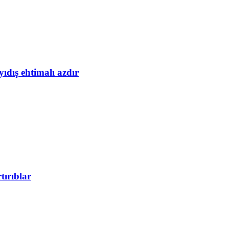
yıdış ehtimalı azdır
tırıblar