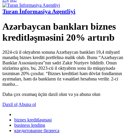
Turan İnformasiya Agentliyi
Azərbaycan bankları biznes
kreditləşməsini 20% artırıb
2024-cü il oktyabrın sonuna Azərbaycan bankları 19,4 milyard
manatlıq biznes krediti portfelinə malik olub. Bunu “Azərbaycan
Banklar Assosiasiyası”nın sədri Zakir Nuriyev bildirib. Onun
sözlərinə görə, bu, 2023-cü il oktyabrın sonu ilə müqayisədə
təxminən 20% çoxdur. “Biznes kreditləri həm dövlət fondlarının
ayırmaları, həm də bankların öz vəsaitləri hesabına verilir. 2-ci
mənbə...
Daha çox oxumaq üçün daxil olun və ya abunə olun
Daxil ol
Abunə ol
biznes kreditləşməsi
business lending
кредитование бизнеса