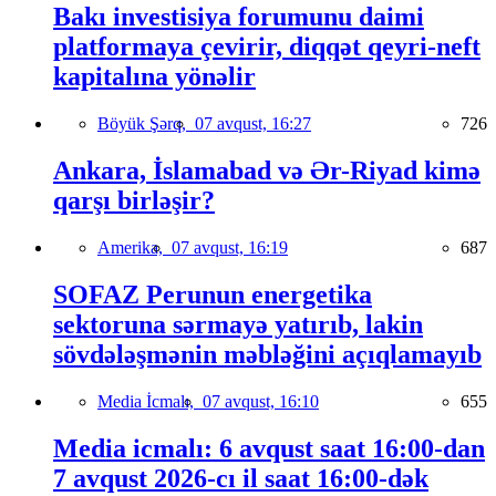
Bakı investisiya forumunu daimi
platformaya çevirir, diqqət qeyri-neft
kapitalına yönəlir
Böyük Şərq,
07 avqust, 16:27
726
Ankara, İslamabad və Ər-Riyad kimə
qarşı birləşir?
Amerika,
07 avqust, 16:19
687
SOFAZ Perunun energetika
sektoruna sərmayə yatırıb, lakin
sövdələşmənin məbləğini açıqlamayıb
Media İcmalı,
07 avqust, 16:10
655
Media icmalı: 6 avqust saat 16:00-dan
7 avqust 2026-cı il saat 16:00-dək