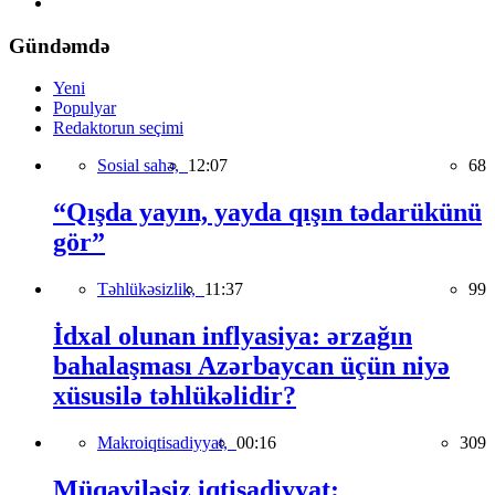
Gündəmdə
Yeni
Populyar
Redaktorun seçimi
Sosial sahə,
12:07
68
“Qışda yayın, yayda qışın tədarükünü
gör”
Təhlükəsizlik,
11:37
99
İdxal olunan inflyasiya: ərzağın
bahalaşması Azərbaycan üçün niyə
xüsusilə təhlükəlidir?
Makroiqtisadiyyat,
00:16
309
Müqaviləsiz iqtisadiyyat: