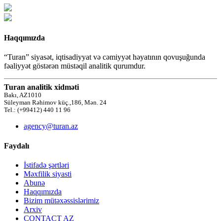
Haqqımızda
“Turan” siyasət, iqtisadiyyat və cəmiyyət həyatının qovuşuğunda
fəaliyyət göstərən müstəqil analitik qurumdur.
Turan analitik xidməti
Bakı, AZ1010
Süleyman Rəhimov küç.,186, Mən. 24
Tel.: (+99412) 440 11 96
agency@turan.az
Faydalı
İstifadə şərtləri
Məxfilik siyasti
Abunə
Haqqımızda
Bizim mütəxəssislərimiz
Arxiv
CONTACT AZ