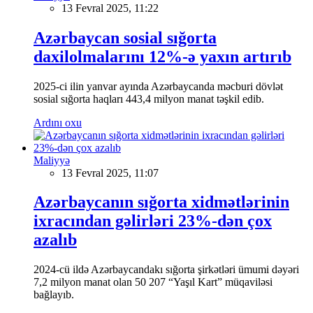
13 Fevral 2025, 11:22
Azərbaycan sosial sığorta
daxilolmalarını 12%-ə yaxın artırıb
2025-ci ilin yanvar ayında Azərbaycanda məcburi dövlət
sosial sığorta haqları 443,4 milyon manat təşkil edib.
Ardını oxu
Maliyyə
13 Fevral 2025, 11:07
Azərbaycanın sığorta xidmətlərinin
ixracından gəlirləri 23%-dən çox
azalıb
2024-cü ildə Azərbaycandakı sığorta şirkətləri ümumi dəyəri
7,2 milyon manat olan 50 207 “Yaşıl Kart” müqaviləsi
bağlayıb.