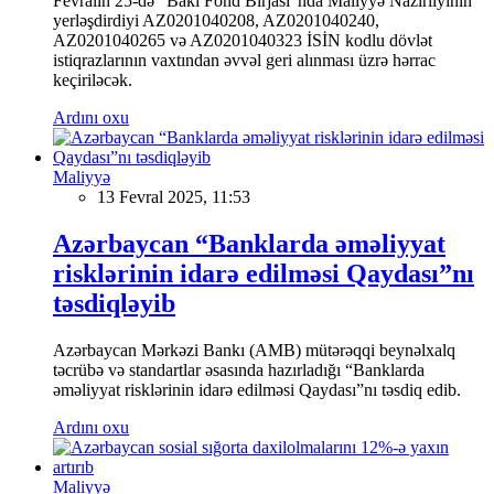
Fevralın 25-də "Bakı Fond Birjası"nda Maliyyə Nazirliyinin
yerləşdirdiyi AZ0201040208, AZ0201040240,
AZ0201040265 və AZ0201040323 İSİN kodlu dövlət
istiqrazlarının vaxtından əvvəl geri alınması üzrə hərrac
keçiriləcək.
Ardını oxu
Maliyyə
13 Fevral 2025, 11:53
Azərbaycan “Banklarda əməliyyat
risklərinin idarə edilməsi Qaydası”nı
təsdiqləyib
Azərbaycan Mərkəzi Bankı (AMB) mütərəqqi beynəlxalq
təcrübə və standartlar əsasında hazırladığı “Banklarda
əməliyyat risklərinin idarə edilməsi Qaydası”nı təsdiq edib.
Ardını oxu
Maliyyə