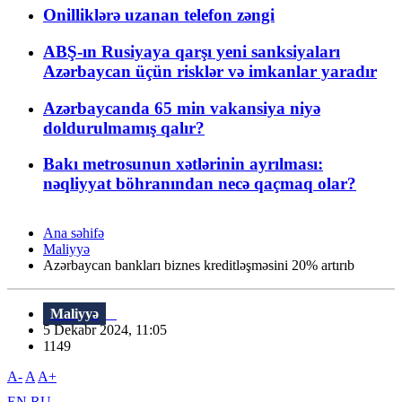
Onilliklərə uzanan telefon zəngi
ABŞ-ın Rusiyaya qarşı yeni sanksiyaları
Azərbaycan üçün risklər və imkanlar yaradır
Azərbaycanda 65 min vakansiya niyə
doldurulmamış qalır?
Bakı metrosunun xətlərinin ayrılması:
nəqliyyat böhranından necə qaçmaq olar?
Ana səhifə
Maliyyə
Azərbaycan bankları biznes kreditləşməsini 20% artırıb
Maliyyə
5 Dekabr 2024, 11:05
1149
A-
A
A+
EN
RU