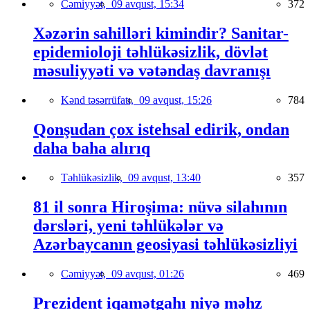
Cəmiyyət,
09 avqust, 15:34
372
Xəzərin sahilləri kimindir? Sanitar-
epidemioloji təhlükəsizlik, dövlət
məsuliyyəti və vətəndaş davranışı
Kənd təsərrüfatı,
09 avqust, 15:26
784
Qonşudan çox istehsal edirik, ondan
daha baha alırıq
Təhlükəsizlik,
09 avqust, 13:40
357
81 il sonra Hiroşima: nüvə silahının
dərsləri, yeni təhlükələr və
Azərbaycanın geosiyasi təhlükəsizliyi
Cəmiyyət,
09 avqust, 01:26
469
Prezident iqamətgahı niyə məhz