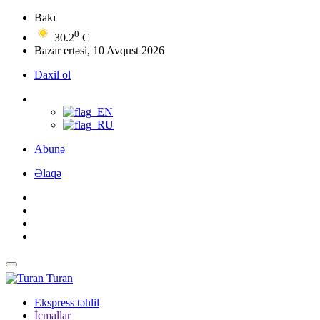
Bakı
0
30.2
C
Bazar ertəsi, 10 Avqust 2026
Daxil ol
Abunə
Əlaqə
Turan
Ekspress təhlil
İcmallar