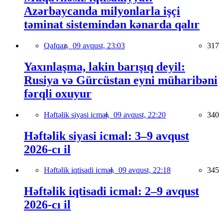
Azərbaycanda milyonlarla işçi
təminat sistemindən kənarda qalır
Qafqaz,
09 avqust, 23:03
317
Yaxınlaşma, lakin barışıq deyil:
Rusiya və Gürcüstan eyni müharibəni
fərqli oxuyur
Həftəlik siyasi icmal,
09 avqust, 22:20
340
Həftəlik siyasi icmal: 3–9 avqust
2026-cı il
Həftəlik iqtisadi icmal,
09 avqust, 22:18
345
Həftəlik iqtisadi icmal: 2–9 avqust
2026-cı il