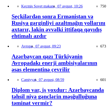
Keçmiş Sovet məkanı,
07 avqust, 10:26
750
Seçkilərdən sonra Ermənistan və
Rusiya gərginliyi azaltmağın yollarını
axtarır, lakin əvvəlki ittifaqa qayıdış
ehtimalı azdır
Avropa,
07 avqust, 09:23
673
Azərbaycan qazı Türkiyənin
Avropadakı enerji ambisiyalarının
əsas elementinə çevrilir
Cəmiyyət,
07 avqust, 08:59
601
Diplom var, iş yoxdur: Azərbaycanda
təhsil niyə gənclərin məşğulluğuna
təminat vermir?