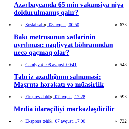
Azərbaycanda 65 min vakansiya niyə
doldurulmamış qalır?
Sosial sahə,
08 avqust, 00:50
633
Bakı metrosunun xətlərinin
ayrılması: nəqliyyat böhranından
necə qaçmaq olar?
Cəmiyyət,
08 avqust, 00:41
548
Təbriz azadlığının salnaməsi:
Məşrutə hərəkatı və müasirlik
Ekspress təhlil,
07 avqust, 17:28
593
Media idarəçiliyi mərkəzləşdirilir
Ekspress təhlil,
07 avqust, 17:00
732