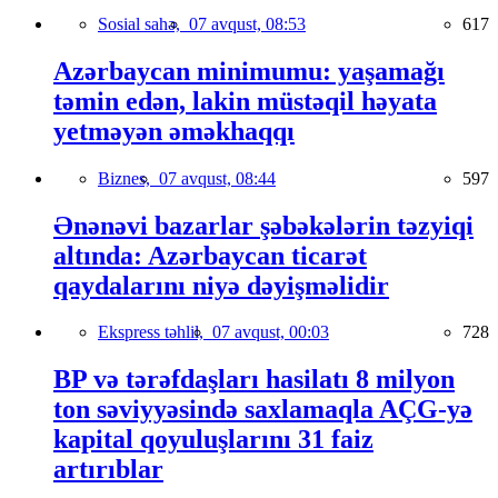
Sosial sahə,
07 avqust, 08:53
617
Azərbaycan minimumu: yaşamağı
təmin edən, lakin müstəqil həyata
yetməyən əməkhaqqı
Biznes,
07 avqust, 08:44
597
Ənənəvi bazarlar şəbəkələrin təzyiqi
altında: Azərbaycan ticarət
qaydalarını niyə dəyişməlidir
Ekspress təhlil,
07 avqust, 00:03
728
BP və tərəfdaşları hasilatı 8 milyon
ton səviyyəsində saxlamaqla AÇG-yə
kapital qoyuluşlarını 31 faiz
artırıblar