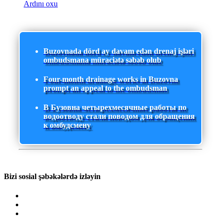
Ardını oxu
Buzovnada dörd ay davam edən drenaj işləri
ombudsmana müraciətə səbəb olub
Four-month drainage works in Buzovna
prompt an appeal to the ombudsman
В Бузовна четырехмесячные работы по
водоотводу стали поводом для обращения
к омбудсмену
Bizi sosial şəbəkələrdə izləyin