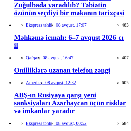
Zuğulbada yaradılıb? Təbiətin
özünün seçdiyi bir məkanın tarixçəsi
Ekspress təhlil,
08 avqust, 17:07
483
Məhkəmə icmalı: 6–7 avqust 2026-cı
il
Qafqaz,
08 avqust, 16:47
407
Onilliklərə uzanan telefon zəngi
Amerika,
08 avqust, 12:32
605
ABŞ-ın Rusiyaya qarşı yeni
sanksiyaları Azərbaycan üçün risklər
və imkanlar yaradır
Ekspress təhlil,
08 avqust, 00:52
684