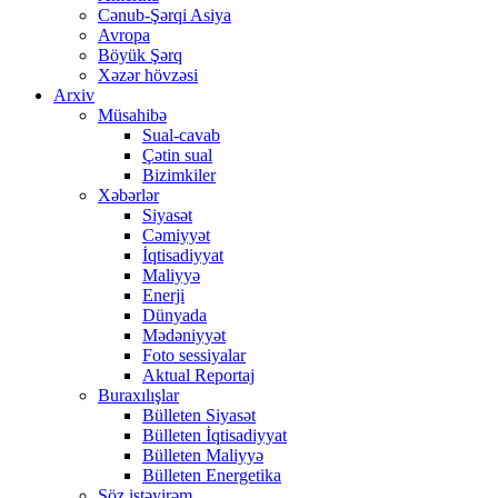
Cənub-Şərqi Asiya
Avropa
Böyük Şərq
Xəzər hövzəsi
Arxiv
Müsahibə
Sual-cavab
Çətin sual
Bizimkiler
Xəbərlər
Siyasət
Cəmiyyət
İqtisadiyyat
Maliyyə
Enerji
Dünyada
Mədəniyyət
Foto sessiyalar
Aktual Reportaj
Buraxılışlar
Bülleten Siyasət
Bülleten İqtisadiyyat
Bülleten Maliyyə
Bülleten Energetika
Söz istəyirəm