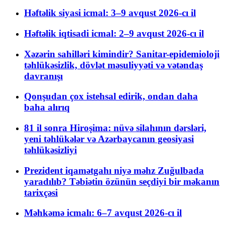
Həftəlik siyasi icmal: 3–9 avqust 2026-cı il
Həftəlik iqtisadi icmal: 2–9 avqust 2026-cı il
Xəzərin sahilləri kimindir? Sanitar-epidemioloji
təhlükəsizlik, dövlət məsuliyyəti və vətəndaş
davranışı
Qonşudan çox istehsal edirik, ondan daha
baha alırıq
81 il sonra Hiroşima: nüvə silahının dərsləri,
yeni təhlükələr və Azərbaycanın geosiyasi
təhlükəsizliyi
Prezident iqamətgahı niyə məhz Zuğulbada
yaradılıb? Təbiətin özünün seçdiyi bir məkanın
tarixçəsi
Məhkəmə icmalı: 6–7 avqust 2026-cı il