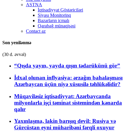
ASTNA
İqtisadiyyat Göstəriciləri
Siyası Monitorinq
Bazarların icmalı
Qarabağ münaqişəsi
Contact az
Son yenilənmə
(30 d. əvvəl)
“Qışda yayın, yayda qışın tədarükünü gör”
İdxal olunan inflyasiya: ərzağın bahalaşması
Azərbaycan üçün niyə xüsusilə təhlükəlidir?
Müqaviləsiz iqtisadiyyat: Azərbaycanda
milyonlarla işçi təminat sistemindən kənarda
qalır
Yaxınlaşma, lakin barışıq deyil: Rusiya və
Gürcüstan eyni müharibəni fərqli oxuyur