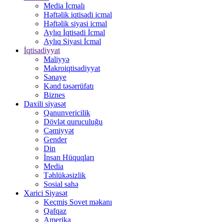
Media İcmalı
Həftəlik iqtisadi icmal
Həftəlik siyasi icmal
Aylıq İqtisadi İcmal
Aylıq Siyasi İcmal
İqtisadiyyat
Maliyyə
Makroiqtisadiyyat
Sənaye
Kənd təsərrüfatı
Biznes
Daxili siyasət
Qanunvericilik
Dövlət quruculuğu
Cəmiyyət
Gender
Din
İnsan Hüquqları
Media
Təhlükəsizlik
Sosial sahə
Xarici Siyasət
Keçmiş Sovet məkanı
Qafqaz
Amerika