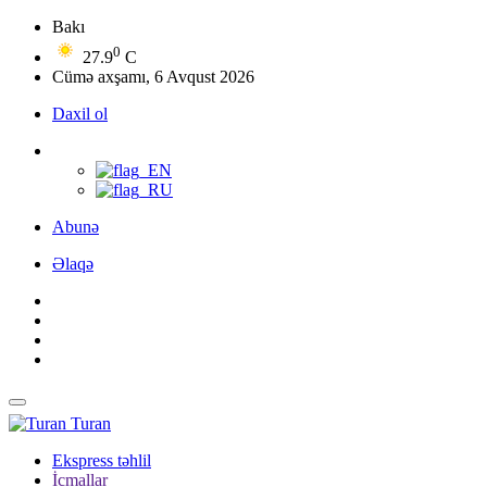
Bakı
0
27.9
C
Cümə axşamı, 6 Avqust 2026
Daxil ol
Abunə
Əlaqə
Turan
Ekspress təhlil
İcmallar