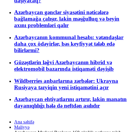
daşıyacaq?
Azərbaycan gənclər siyasətini nəticələrə
bağlamağa çalışır, lakin məşğulluq və beyin
axını problemləri qalır
Azərbaycanın kommunal hesabı: vətəndaşlar
daha çox ödəyirlər, bəs keyfiyyət tələb edə
bilirlərmi?
Güzəştlərin ləğvi Azərbaycanın hibrid və
elektromobil bazarında istiqaməti dəyişib
Wildberries anbarlarına zərbələr: Ukrayna
Rusiyaya təzyiqin yeni istiqamətini açır
Azərbaycan ehtiyatlarını artırır, lakin manatın
dayanıqlılığı hələ də neftdən asılıdır
Ana səhifə
Maliyyə