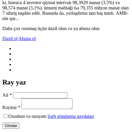
ki, hərraca 4 investor qiymət intervalı 98,3929 manat (3,5%) və
98,574 manat (3,1%), ümumi məbləği isə 79,355 milyon manat olan
7 sifariş təqdim edib. Bununla da, yerləşdirmə tam baş tutub. AMB-
nin qər...
Daha çox oxumaq üçün daxil olun və ya abunə olun
Daxil ol
Abunə ol
Rəy yaz
Ad *
Rəyiniz *
Oxudum və razıyam
Şərh göndərmə qaydaları
Göndər