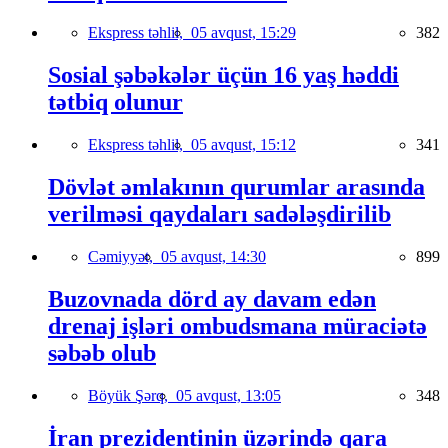
Ekspress təhlil,
05 avqust, 15:29
382
Sosial şəbəkələr üçün 16 yaş həddi
tətbiq olunur
Ekspress təhlil,
05 avqust, 15:12
341
Dövlət əmlakının qurumlar arasında
verilməsi qaydaları sadələşdirilib
Cəmiyyət,
05 avqust, 14:30
899
Buzovnada dörd ay davam edən
drenaj işləri ombudsmana müraciətə
səbəb olub
Böyük Şərq,
05 avqust, 13:05
348
İran prezidentinin üzərində qara