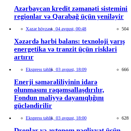
Azərbaycan kredit zəmanəti sistemini
regionlar və Qarabağ üçün yeniləyir
Xəzər hövzəsi,
04 avqust, 00:48
504
Xəzərdə hərbi balans: texnoloji yarış
energetika və tranzit üçün riskləri
artırır
Ekspress təhlil,
03 avqust, 18:09
666
Enerji səmərəliliyinin idarə
olunmasını rəqəmsallaşdırılır,
Fondun maliyyə dayanıqlığını
gücləndirilir
Ekspress təhlil,
03 avqust, 18:00
628
Dronlar və avtonom nəqliyyat üçün