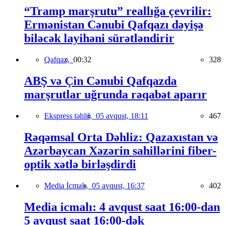
“Tramp marşrutu” reallığa çevrilir:
Ermənistan Cənubi Qafqazı dəyişə
biləcək layihəni sürətləndirir
Qafqaz,
00:32
328
ABŞ və Çin Cənubi Qafqazda
marşrutlar uğrunda rəqabət aparır
Ekspress təhlil,
05 avqust, 18:11
467
Rəqəmsal Orta Dəhliz: Qazaxıstan və
Azərbaycan Xəzərin sahillərini fiber-
optik xətlə birləşdirdi
Media İcmalı,
05 avqust, 16:37
402
Media icmalı: 4 avqust saat 16:00-dan
5 avqust saat 16:00-dək