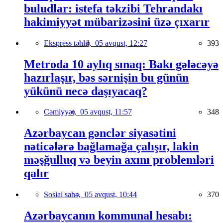
buludlar: istefa təkzibi Tehrandakı
hakimiyyət mübarizəsini üzə çıxarır
Ekspress təhlil,
05 avqust, 12:27
393
Metroda 10 aylıq sınaq: Bakı gələcəyə
hazırlaşır, bəs sərnişin bu günün
yükünü necə daşıyacaq?
Cəmiyyət,
05 avqust, 11:57
348
Azərbaycan gənclər siyasətini
nəticələrə bağlamağa çalışır, lakin
məşğulluq və beyin axını problemləri
qalır
Sosial sahə,
05 avqust, 10:44
370
Azərbaycanın kommunal hesabı: