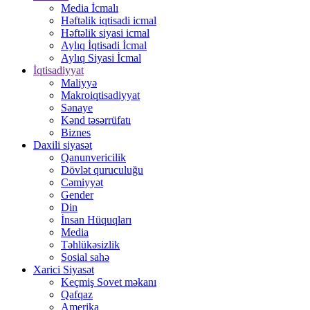
Media İcmalı
Həftəlik iqtisadi icmal
Həftəlik siyasi icmal
Aylıq İqtisadi İcmal
Aylıq Siyasi İcmal
İqtisadiyyat
Maliyyə
Makroiqtisadiyyat
Sənaye
Kənd təsərrüfatı
Biznes
Daxili siyasət
Qanunvericilik
Dövlət quruculuğu
Cəmiyyət
Gender
Din
İnsan Hüquqları
Media
Təhlükəsizlik
Sosial sahə
Xarici Siyasət
Keçmiş Sovet məkanı
Qafqaz
Amerika