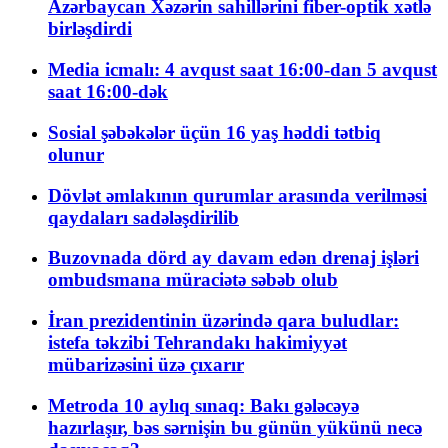
Azərbaycan Xəzərin sahillərini fiber-optik xətlə
birləşdirdi
Media icmalı: 4 avqust saat 16:00-dan 5 avqust
saat 16:00-dək
Sosial şəbəkələr üçün 16 yaş həddi tətbiq
olunur
Dövlət əmlakının qurumlar arasında verilməsi
qaydaları sadələşdirilib
Buzovnada dörd ay davam edən drenaj işləri
ombudsmana müraciətə səbəb olub
İran prezidentinin üzərində qara buludlar:
istefa təkzibi Tehrandakı hakimiyyət
mübarizəsini üzə çıxarır
Metroda 10 aylıq sınaq: Bakı gələcəyə
hazırlaşır, bəs sərnişin bu günün yükünü necə