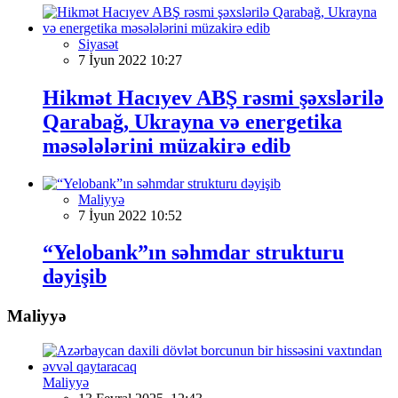
Siyasət
7 İyun 2022 10:27
Hikmət Hacıyev ABŞ rəsmi şəxslərilə
Qarabağ, Ukrayna və energetika
məsələlərini müzakirə edib
Maliyyə
7 İyun 2022 10:52
“Yelobank”ın səhmdar strukturu
dəyişib
Maliyyə
Maliyyə