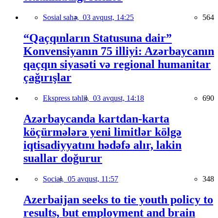
Sosial sahə,
03 avqust, 14:25
564
“Qaçqınların Statusuna dair”
Konvensiyanın 75 illiyi: Azərbaycanın
qaçqın siyasəti və regional humanitar
çağırışlar
Ekspress təhlil,
03 avqust, 14:18
690
Azərbaycanda kartdan-karta
köçürmələrə yeni limitlər kölgə
iqtisadiyyatını hədəfə alır, lakin
suallar doğurur
Social,
05 avqust, 11:57
348
Azerbaijan seeks to tie youth policy to
results, but employment and brain