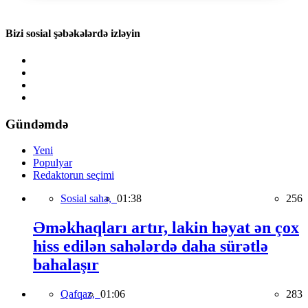
Bizi sosial şəbəkələrdə izləyin
Gündəmdə
Yeni
Populyar
Redaktorun seçimi
Sosial sahə,
01:38
256
Əməkhaqları artır, lakin həyat ən çox
hiss edilən sahələrdə daha sürətlə
bahalaşır
Qafqaz,
01:06
283