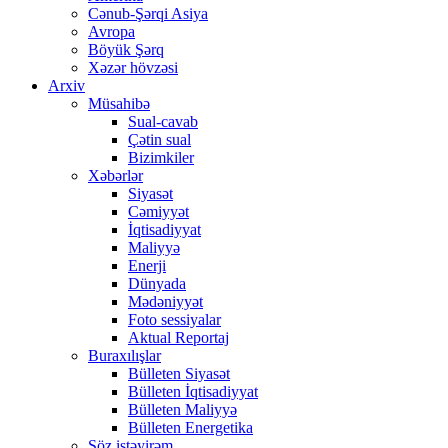
Cənub-Şərqi Asiya
Avropa
Böyük Şərq
Xəzər hövzəsi
Arxiv
Müsahibə
Sual-cavab
Çətin sual
Bizimkiler
Xəbərlər
Siyasət
Cəmiyyət
İqtisadiyyat
Maliyyə
Enerji
Dünyada
Mədəniyyət
Foto sessiyalar
Aktual Reportaj
Buraxılışlar
Bülleten Siyasət
Bülleten İqtisadiyyat
Bülleten Maliyyə
Bülleten Energetika
Söz istəyirəm