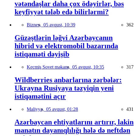
vətəndaşlar daha çox ödəyirlər, bəs
keyfiyyət tələb edə bilirlərmi?
Biznes,
05 avqust, 10:39
362
Güzəştlərin ləğvi Azərbaycanın
hibrid və elektromobil bazarında
istiqaməti dəyişib
Keçmiş Sovet məkanı,
05 avqust, 10:35
317
Wildberries anbarlarına zərbələr:
Ukrayna Rusiyaya təzyiqin yeni
istiqamətini açır
Maliyyə,
05 avqust, 01:28
431
Azərbaycan ehtiyatlarını artırır, lakin
manatın dayanıqlılığı hələ də neftdən