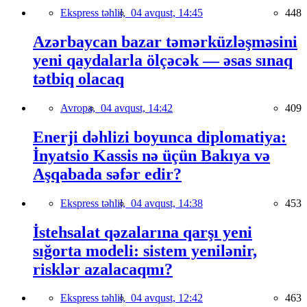
Ekspress təhlil,
04 avqust, 14:45
448
Azərbaycan bazar təmərküzləşməsini
yeni qaydalarla ölçəcək — əsas sınaq
tətbiq olacaq
Avropa,
04 avqust, 14:42
409
Enerji dəhlizi boyunca diplomatiya:
İnyatsio Kassis nə üçün Bakıya və
Aşqabada səfər edir?
Ekspress təhlil,
04 avqust, 14:38
453
İstehsalat qəzalarına qarşı yeni
sığorta modeli: sistem yenilənir,
risklər azalacaqmı?
Ekspress təhlil,
04 avqust, 12:42
463