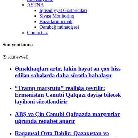
ASTNA
İqtisadiyyat Göstəriciləri
Siyası Monitorinq
Bazarların icmalı
Qarabağ münaqişəsi
Contact az
Son yenilənmə
(9 saat əvvəl)
Əməkhaqları artır, lakin həyat ən çox hiss
edilən sahələrdə daha sürətlə bahalaşır
“Tramp marşrutu” reallığa çevrilir:
Ermənistan Cənubi Qafqazı dəyişə biləcək
layihəni sürətləndirir
ABŞ və Çin Cənubi Qafqazda marşrutlar
uğrunda rəqabət aparır
Rəqəmsal Orta Dəhliz: Qazaxıstan və