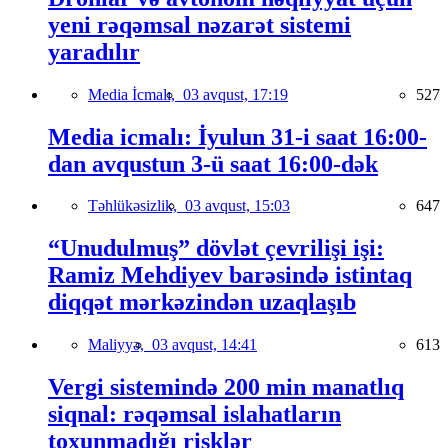
yeni rəqəmsal nəzarət sistemi
yaradılır
Media İcmalı,
03 avqust, 17:19
527
Media icmalı: İyulun 31-i saat 16:00-
dan avqustun 3-ü saat 16:00-dək
Təhlükəsizlik,
03 avqust, 15:03
647
“Unudulmuş” dövlət çevrilişi işi:
Ramiz Mehdiyev barəsində istintaq
diqqət mərkəzindən uzaqlaşıb
Maliyyə,
03 avqust, 14:41
613
Vergi sistemində 200 min manatlıq
siqnal: rəqəmsal islahatların
toxunmadığı risklər