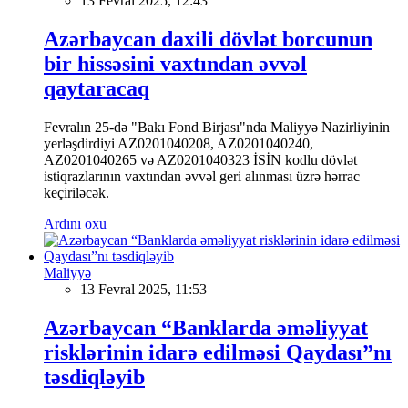
13 Fevral 2025, 12:43
Azərbaycan daxili dövlət borcunun
bir hissəsini vaxtından əvvəl
qaytaracaq
Fevralın 25-də "Bakı Fond Birjası"nda Maliyyə Nazirliyinin
yerləşdirdiyi AZ0201040208, AZ0201040240,
AZ0201040265 və AZ0201040323 İSİN kodlu dövlət
istiqrazlarının vaxtından əvvəl geri alınması üzrə hərrac
keçiriləcək.
Ardını oxu
Maliyyə
13 Fevral 2025, 11:53
Azərbaycan “Banklarda əməliyyat
risklərinin idarə edilməsi Qaydası”nı
təsdiqləyib