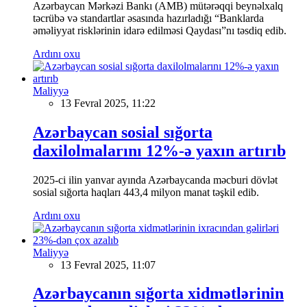
Azərbaycan Mərkəzi Bankı (AMB) mütərəqqi beynəlxalq
təcrübə və standartlar əsasında hazırladığı “Banklarda
əməliyyat risklərinin idarə edilməsi Qaydası”nı təsdiq edib.
Ardını oxu
Maliyyə
13 Fevral 2025, 11:22
Azərbaycan sosial sığorta
daxilolmalarını 12%-ə yaxın artırıb
2025-ci ilin yanvar ayında Azərbaycanda məcburi dövlət
sosial sığorta haqları 443,4 milyon manat təşkil edib.
Ardını oxu
Maliyyə
13 Fevral 2025, 11:07
Azərbaycanın sığorta xidmətlərinin