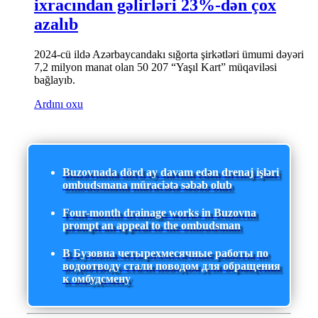
ixracından gəlirləri 23%-dən çox
azalıb
2024-cü ildə Azərbaycandakı sığorta şirkətləri ümumi dəyəri
7,2 milyon manat olan 50 207 “Yaşıl Kart” müqaviləsi
bağlayıb.
Ardını oxu
Buzovnada dörd ay davam edən drenaj işləri
ombudsmana müraciətə səbəb olub
Four-month drainage works in Buzovna
prompt an appeal to the ombudsman
В Бузовна четырехмесячные работы по
водоотводу стали поводом для обращения
к омбудсмену