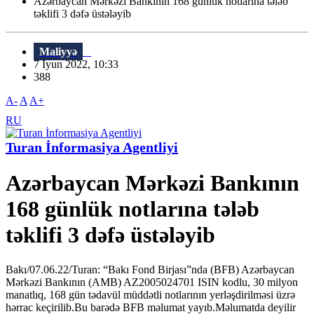
Azərbaycan Mərkəzi Bankının 168 günlük notlarına tələb
təklifi 3 dəfə üstələyib
Maliyyə
7 İyun 2022, 10:33
388
A-
A
A+
RU
Turan İnformasiya Agentliyi
Azərbaycan Mərkəzi Bankının
168 günlük notlarına tələb
təklifi 3 dəfə üstələyib
Bakı/07.06.22/Turan: “Bakı Fond Birjası”nda (BFB) Azərbaycan
Mərkəzi Bankının (AMB) AZ2005024701 ISIN kodlu, 30 milyon
manatlıq, 168 gün tədavül müddətli notlarının yerləşdirilməsi üzrə
hərrac keçirilib.Bu barədə BFB məlumat yayıb.Məlumatda deyilir