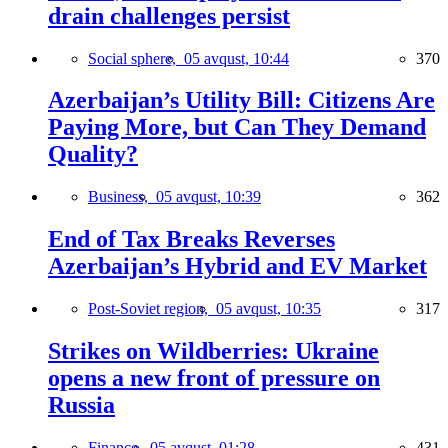
drain challenges persist
Social sphere,
05 avqust, 10:44
370
Azerbaijan’s Utility Bill: Citizens Are
Paying More, but Can They Demand
Quality?
Business,
05 avqust, 10:39
362
End of Tax Breaks Reverses
Azerbaijan’s Hybrid and EV Market
Post-Soviet region,
05 avqust, 10:35
317
Strikes on Wildberries: Ukraine
opens a new front of pressure on
Russia
Finance,
05 avqust, 01:28
431