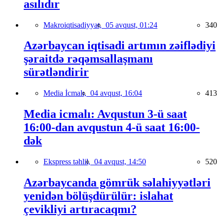
asılıdır
Makroiqtisadiyyat,
05 avqust, 01:24
340
Azərbaycan iqtisadi artımın zəiflədiyi
şəraitdə rəqəmsallaşmanı
sürətləndirir
Media İcmalı,
04 avqust, 16:04
413
Media icmalı: Avqustun 3-ü saat
16:00-dan avqustun 4-ü saat 16:00-
dək
Ekspress təhlil,
04 avqust, 14:50
520
Azərbaycanda gömrük səlahiyyətləri
yenidən bölüşdürülür: islahat
çevikliyi artıracaqmı?