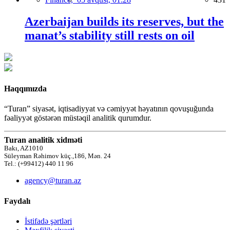
Azerbaijan builds its reserves, but the
manat’s stability still rests on oil
Haqqımızda
“Turan” siyasət, iqtisadiyyat və cəmiyyət həyatının qovuşuğunda
fəaliyyət göstərən müstəqil analitik qurumdur.
Turan analitik xidməti
Bakı, AZ1010
Süleyman Rəhimov küç.,186, Mən. 24
Tel.: (+99412) 440 11 96
agency@turan.az
Faydalı
İstifadə şərtləri