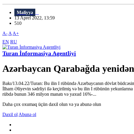
Maliyyə
13 Aprel 2022, 13:59
510
A-
A
A+
EN
RU
Turan İnformasiya Agentliyi
Azərbaycan Qarabağda yenidənq
Bakı/13.04.22/Turan: Bu ilin I rübündə Azərbaycanın dövlət büdcəsi
İlham Əliyevin sədrliyi ilə keçirilmiş və bu ilin I rübünün yekunları
rübdə bunun 346 milyon manatı və yaxud 16%-...
Daha çox oxumaq üçün daxil olun və ya abunə olun
Daxil ol
Abunə ol