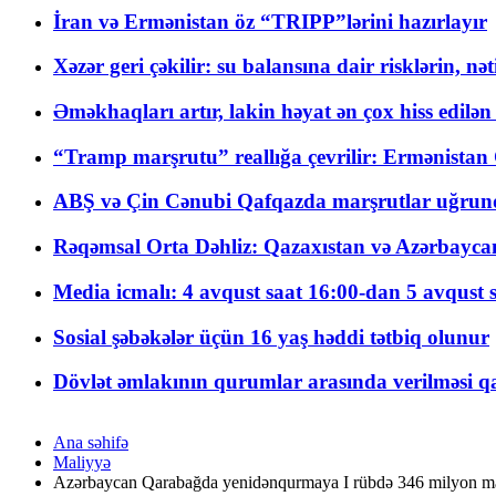
İran və Ermənistan öz “TRIPP”lərini hazırlayır
Xəzər geri çəkilir: su balansına dair risklərin, nə
Əməkhaqları artır, lakin həyat ən çox hiss edilən
“Tramp marşrutu” reallığa çevrilir: Ermənistan C
ABŞ və Çin Cənubi Qafqazda marşrutlar uğrund
Rəqəmsal Orta Dəhliz: Qazaxıstan və Azərbaycan Xə
Media icmalı: 4 avqust saat 16:00-dan 5 avqust 
Sosial şəbəkələr üçün 16 yaş həddi tətbiq olunur
Dövlət əmlakının qurumlar arasında verilməsi qay
Ana səhifə
Maliyyə
Azərbaycan Qarabağda yenidənqurmaya I rübdə 346 milyon ma