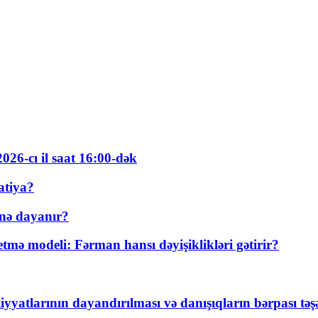
026-cı il saat 16:00-dək
atiya?
nə dayanır?
ə modeli: Fərman hansı dəyişiklikləri gətirir?
yyatlarının dayandırılması və danışıqların bərpası tə