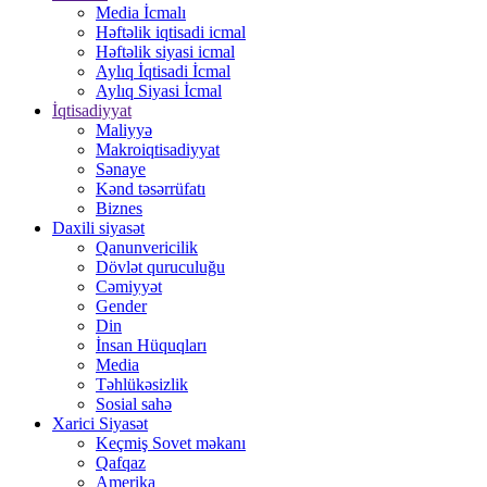
Media İcmalı
Həftəlik iqtisadi icmal
Həftəlik siyasi icmal
Aylıq İqtisadi İcmal
Aylıq Siyasi İcmal
İqtisadiyyat
Maliyyə
Makroiqtisadiyyat
Sənaye
Kənd təsərrüfatı
Biznes
Daxili siyasət
Qanunvericilik
Dövlət quruculuğu
Cəmiyyət
Gender
Din
İnsan Hüquqları
Media
Təhlükəsizlik
Sosial sahə
Xarici Siyasət
Keçmiş Sovet məkanı
Qafqaz
Amerika