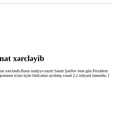
at xərcləyib
t xərclənib.Bunu maliyyə naziri Samir Şərifov ötən gün Prezident
ramının icrası üçün büdcədən ayrılmış vəsait 2,2 milyard manatdır, I