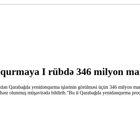
urmaya I rübdə 346 milyon man
ndən Qarabağda yenidənqurma işlərinin görülməsi üçün 346 milyon mana
na həsr olunmuş müşavirədə bildirib."Bu il Qarabağda yenidənqurma proq