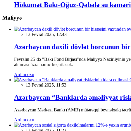
Hökumət Bakı-Oğuz-Qəbələ su kəmərini
Maliyyə
13 Fevral 2025, 12:43
Azərbaycan daxili dövlət borcunun bir 
Fevralın 25-də "Bakı Fond Birjası"nda Maliyyə Nazirliyinin
alınması üzrə hərrac keçiriləcək.
Ardını oxu
13 Fevral 2025, 11:53
Azərbaycan “Banklarda əməliyyat riskl
Azərbaycan Mərkəzi Bankı (AMB) mütərəqqi beynəlxalq təcrübə v
Ardını oxu
13 Fevral 2025, 11:22