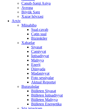
Cənub-Şərqi Asiya
Avropa
Böyük Şərq
Xəzər hövzəsi
Arxiv
Müsahibə
Sual-cavab
Çətin sual
Bizimkiler
Xəbərlər
Siyasət
Cəmiyyət
İqtisadiyyat
Maliyyə
Enerji
Dünyada
Mədəniyyət
Foto sessiyalar
Aktual Reportaj
Buraxılışlar
Bülleten Siyasət
Bülleten İqtisadiyyat
Bülleten Maliyyə
Bülleten Energetika
Söz istəyirəm