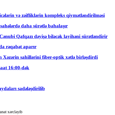
ticələrin və zəifliklərin kompleks qiymətləndirilməsi
 sahələrdə daha sürətlə bahalaşır
ənubi Qafqazı dəyişə biləcək layihəni sürətləndirir
a rəqabət aparır
zərin sahillərini fiber-optik xətlə birləşdirdi
saat 16:00-dək
daları sadələşdirilib
nat xərcləyib