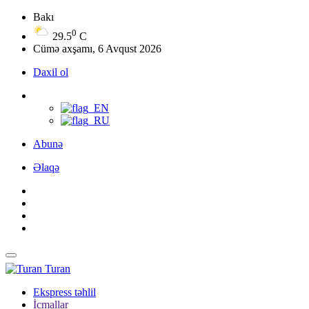
Bakı
0
29.5
C
Cümə axşamı, 6 Avqust 2026
Daxil ol
Abunə
Əlaqə
Turan
Ekspress təhlil
İcmallar