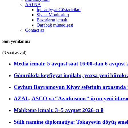
ASTNA
İqtisadiyyat Göstəriciləri
Siyası Monitorinq
Bazarların icmalı
Qarabağ münaqişəsi
Contact az
Son yenilənmə
(3 saat əvvəl)
Media icmalı: 5 avqust saat 16:00-dan 6 avqust 2
Gömrükdə keyfiyyət inqilabı, yoxsa yeni bürokr
Ceyhun Bayramovun Kiyev səfərinin arxasında 
AZAL, ASCO və “Azərkosmos” üçün yeni idarəetm
Məhkəmə icmalı: 3–5 avqust 2026-cı il
Sülh naminə diplomatiya: Tokayevin döyüş əməli