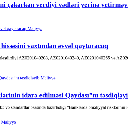
 çəkərkən verdiyi vədləri yerinə yetirməy
Maliyyə
hissəsini vaxtından əvvəl qaytaracaq
 yerləşdirdiyi AZ0201040208, AZ0201040240, AZ0201040265 və AZ020104
Maliyyə
ərinin idarə edilməsi Qaydası”nı təsdiqləy
ə standartlar əsasında hazırladığı “Banklarda əməliyyat risklərinin id
Maliyyə