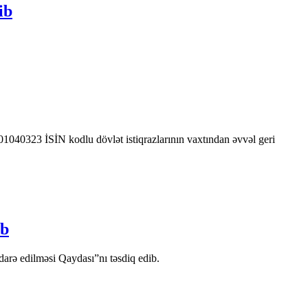
ib
0323 İSİN kodlu dövlət istiqrazlarının vaxtından əvvəl geri
ib
arə edilməsi Qaydası”nı təsdiq edib.