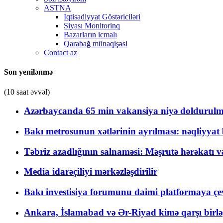
ASTNA
İqtisadiyyat Göstəriciləri
Siyası Monitorinq
Bazarların icmalı
Qarabağ münaqişəsi
Contact az
Son yenilənmə
(10 saat əvvəl)
Azərbaycanda 65 min vakansiya niyə doldurulm
Bakı metrosunun xətlərinin ayrılması: nəqliyya
Təbriz azadlığının salnaməsi: Məşrutə hərəkatı v
Media idarəçiliyi mərkəzləşdirilir
Bakı investisiya forumunu daimi platformaya çevi
Ankara, İslamabad və Ər-Riyad kimə qarşı birlə