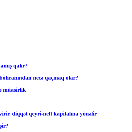
amış qalır?
t böhranından necə qaçmaq olar?
ə müasirlik
rir, diqqət qeyri-neft kapitalına yönəlir
şir?