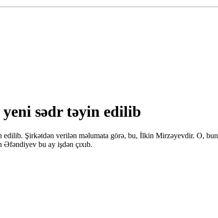
eni sədr təyin edilib
n edilib. Şirkətdən verilən məlumata görə, bu, İlkin Mirzəyevdir. O, b
n Əfəndiyev bu ay işdən çıxıb.