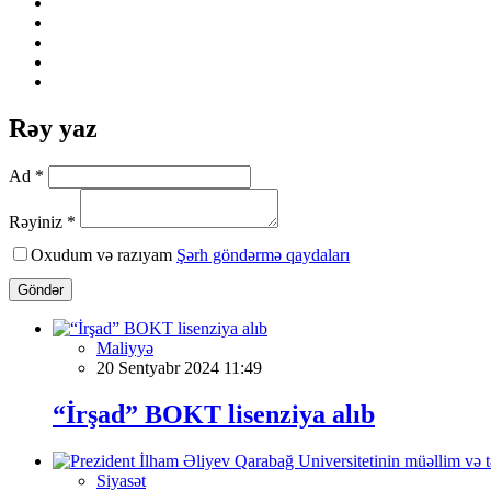
Rəy yaz
Ad *
Rəyiniz *
Oxudum və razıyam
Şərh göndərmə qaydaları
Göndər
Maliyyə
20 Sentyabr 2024 11:49
“İrşad” BOKT lisenziya alıb
Siyasət