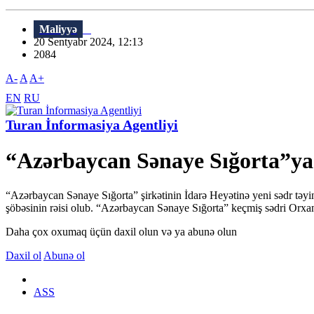
Maliyyə
20 Sentyabr 2024, 12:13
2084
A-
A
A+
EN
RU
Turan İnformasiya Agentliyi
“Azərbaycan Sənaye Sığorta”ya y
“Azərbaycan Sənaye Sığorta” şirkətinin İdarə Heyətinə yeni sədr təyi
şöbəsinin rəisi olub. “Azərbaycan Sənaye Sığorta” keçmiş sədri Orxa
Daha çox oxumaq üçün daxil olun və ya abunə olun
Daxil ol
Abunə ol
ASS