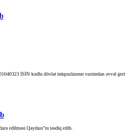
üb
0323 İSİN kodlu dövlət istiqrazlarının vaxtından əvvəl geri
ib
arə edilməsi Qaydası”nı təsdiq edib.