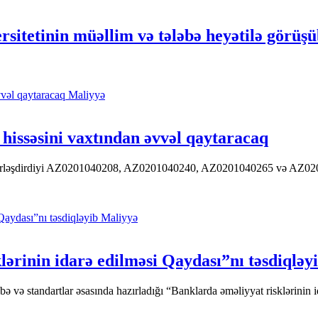
sitetinin müəllim və tələbə heyətilə görüş
Maliyyə
hissəsini vaxtından əvvəl qaytaracaq
 yerləşdirdiyi AZ0201040208, AZ0201040240, AZ0201040265 və AZ020104
Maliyyə
ərinin idarə edilməsi Qaydası”nı təsdiqləy
ə standartlar əsasında hazırladığı “Banklarda əməliyyat risklərinin id