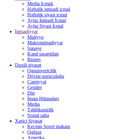
Media İcmalı
Həftəlik iqtisadi icmal
Həftəlik siyasi icmal
Aylıq İqtisadi İcmal
Aylıq Siyasi İcmal
İqtisadiyyat
Maliyyə
Makroiqtisadiyyat
Sənaye
Kənd təsərrüfatı
Biznes
Daxili siyasət
Qanunvericilik
Dövlət quruculuğu
Cəmiyyət
Gender
Din
İnsan Hüquqları
Media
Təhlükəsizlik
Sosial sahə
Xarici Siyasət
Keçmiş Sovet məkanı
Qafqaz
Amerika