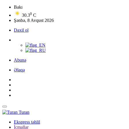
Bakı
0
30.3
C
Şənbə, 8 Avqust 2026
Daxil ol
Abunə
Əlaqə
Turan
Ekspress təhlil
İcmallar