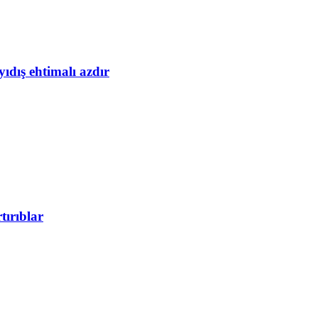
yıdış ehtimalı azdır
tırıblar