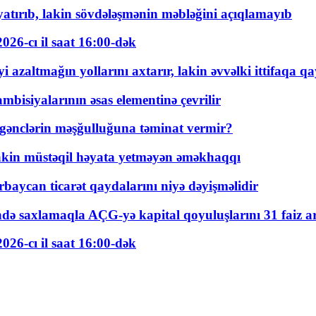
tırıb, lakin sövdələşmənin məbləğini açıqlamayıb
026-cı il saat 16:00-dək
 azaltmağın yollarını axtarır, lakin əvvəlki ittifaqa qa
bisiyalarının əsas elementinə çevrilir
 gənclərin məşğulluğuna təminat vermir?
kin müstəqil həyata yetməyən əməkhaqqı
rbaycan ticarət qaydalarını niyə dəyişməlidir
ində saxlamaqla AÇG-yə kapital qoyuluşlarını 31 faiz ar
026-cı il saat 16:00-dək