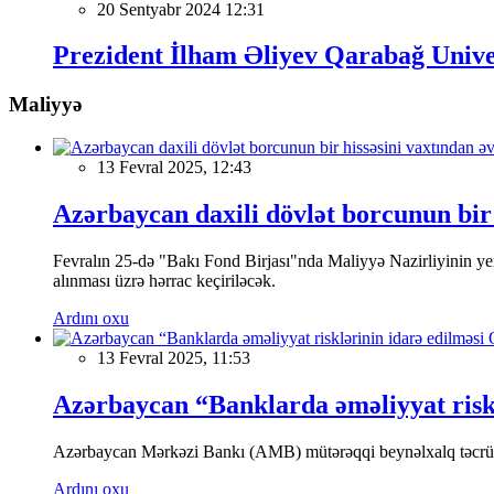
20 Sentyabr 2024 12:31
Prezident İlham Əliyev Qarabağ Univer
Maliyyə
13 Fevral 2025, 12:43
Azərbaycan daxili dövlət borcunun bir 
Fevralın 25-də "Bakı Fond Birjası"nda Maliyyə Nazirliyinin
alınması üzrə hərrac keçiriləcək.
Ardını oxu
13 Fevral 2025, 11:53
Azərbaycan “Banklarda əməliyyat riskl
Azərbaycan Mərkəzi Bankı (AMB) mütərəqqi beynəlxalq təcrübə v
Ardını oxu