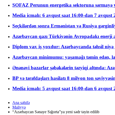
SOFAZ Perunun energetika sektoruna sərmayə ya
Media icmalı: 6 avqust saat 16:00-dan 7 avqust 2
Seçkilərdən sonra Ermənistan və Rusiya gərginliyi
Azərbaycan qazı Türkiyənin Avropadakı enerji am
Diplom var, iş yoxdur: Azərbaycanda təhsil niyə
Azərbaycan minimumu: yaşamağı təmin edən, la
Ənənəvi bazarlar şəbəkələrin təzyiqi altında: Azə
BP və tərəfdaşları hasilatı 8 milyon ton səviyyəs
Media icmalı: 5 avqust saat 16:00-dan 6 avqust 2
Ana səhifə
Maliyyə
“Azərbaycan Sənaye Sığorta”ya yeni sədr təyin edilib