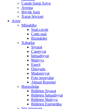
Cənub-Şərqi Asiya
Avropa
Böyük Şərq
Xəzər hövzəsi
Arxiv
Müsahibə
Sual-cavab
Çətin sual
Bizimkiler
Xəbərlər
Siyasət
Cəmiyyət
İqtisadiyyat
Maliyyə
Enerji
Dünyada
Mədəniyyət
Foto sessiyalar
Aktual Reportaj
Buraxılışlar
Bülleten Siyasət
Bülleten İqtisadiyyat
Bülleten Maliyyə
Bülleten Energetika
Söz istəyirəm